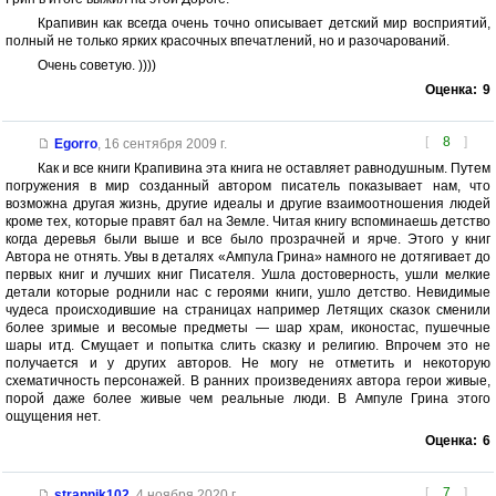
Крапивин как всегда очень точно описывает детский мир восприятий,
полный не только ярких красочных впечатлений, но и разочарований.
Очень советую. ))))
Оценка:
9
[
8
]
Egorro
,
16 сентября 2009 г.
Как и все книги Крапивина эта книга не оставляет равнодушным. Путем
погружения в мир созданный автором писатель показывает нам, что
возможна другая жизнь, другие идеалы и другие взаимоотношения людей
кроме тех, которые правят бал на Земле. Читая книгу вспоминаешь детство
когда деревья были выше и все было прозрачней и ярче. Этого у книг
Автора не отнять. Увы в деталях «Ампула Грина» намного не дотягивает до
первых книг и лучших книг Писателя. Ушла достоверность, ушли мелкие
детали которые роднили нас с героями книги, ушло детство. Невидимые
чудеса происходившие на страницах например Летящих сказок сменили
более зримые и весомые предметы — шар храм, иконостас, пушечные
шары итд. Смущает и попытка слить сказку и религию. Впрочем это не
получается и у других авторов. Не могу не отметить и некоторую
схематичность персонажей. В ранних произведениях автора герои живые,
порой даже более живые чем реальные люди. В Ампуле Грина этого
ощущения нет.
Оценка:
6
[
7
]
strannik102
,
4 ноября 2020 г.