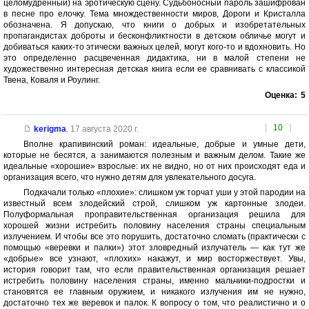
целомудренный) на эротическую сцену. Судьбоносный пароль зашифрован
в песне про елочку. Тема множдественности миров, Дороги и Кристалла
обозначена. Я допускаю, что книги о добрых и изобретательных
пропагандистах доброты и бесконфликтности в детском обличье могут и
добиваться каких-то этически важных целей, могут кого-то и вдохновить. Но
это определенно расцвеченная дидактика, ни в малой степени не
художественно интересная детская книга если ее сравнивать с классикой
Твена, Коваля и Роулинг.
Оценка:
5
[
10
]
kerigma
,
17 августа 2020 г.
Вполне крапивинский роман: идеальные, добрые и умные дети,
которые не бесятся, а занимаются полезным и важным делом. Такие же
идеальные «хорошие» взрослые: их не видно, но от них происходят еда и
организация всего, что нужно детям для увлекательного досуга.
Подкачали только «плохие»: слишком уж торчат уши у этой пародии на
известный всем злодейский строй, слишком уж картонные злодеи.
Полуформальная проправительственная организация решила для
хорошей жизни истребить половину населения страны специальным
излучением. И чтобы все это порушить, достаточно сломать (практически с
помощью «веревки и палки») этот зловредный излучатель — как тут же
«добрые» все узнают, «плохих» накажут, и мир восторжествует. Увы,
история говорит там, что если правительственная организация решает
истребить половину населения страны, именно мальчики-подростки и
становятся ее главным оружием, и никакого излучения им не нужно,
достаточно тех же веревок и палок. К вопросу о том, что реалистично и о