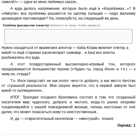
самолёт» — одни из моих любимых сказок...
А куда делось напряжение, которое было ещё в «Корабликах...»? В
«Ампуле» все проблемы решаются по щелчку пальцев — надо мальчику
архиредкое противоядие? На, пожалуйста, на следующий же день.
Спойлер (раскрытие сюжета)
(кликните по нему, чтобы увидеть)
(Кстати, я так и не понял, зачем его не ввели сразу же, а ждали целый
месяц?)
Нужно оградиться от вражеских агентов — баба-Клава включит плитку, а
какой-то ещё старикан раскочегарит самовар... и бац! все агенты
разбежались кто куда.
А этот псевдостаринный высокопарно-игривый тон, которого
придерживается большинство героев («Чуден ты, город Инск» и т.п.) — к
чему он, откуда?
Т.о. Инск предстаёт не как оплот чего-то доброго, а как место бегства
от страшной реальности. Мне скорее верится, что в первой ампуле был
какой-то галлюциноген...
ИТОГ: Трагедия позднего Крапивина состоит в том, что созданный
писателем мир чудесного, доброго и чистого, когда-то ранее незримо
соединявшийся с нашей повседневной жизнью, теперь настолько от неё
далек, что может показаться кому-то неестественным...
И, да — отвратительный неологизм — «ментухай». :insane:
Оценка:
1