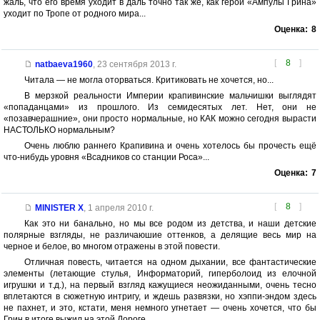
жаль, что его время уходит в даль точно так же, как герой «Ампулы Грина»
уходит по Тропе от родного мира...
Оценка:
8
[
8
]
natbaeva1960
,
23 сентября 2013 г.
Читала — не могла оторваться. Критиковать не хочется, но...
В мерзкой реальности Империи крапивинские мальчишки выглядят
«попаданцами» из прошлого. Из семидесятых лет. Нет, они не
«позавчерашние», они просто нормальные, но КАК можно сегодня вырасти
НАСТОЛЬКО нормальным?
Очень люблю раннего Крапивина и очень хотелось бы прочесть ещё
что-нибудь уровня «Всадников со станции Роса»...
Оценка:
7
[
8
]
MINISTER X
,
1 апреля 2010 г.
Как это ни банально, но мы все родом из детства, и наши детские
полярные взгляды, не различаюшие оттенков, а делящие весь мир на
черное и белое, во многом отражены в этой повести.
Отличная повесть, читается на одном дыхании, все фантастические
элементы (летающие стулья, Информаторий, гиперболоид из елочной
игрушки и т.д.), на первый взгляд кажущиеся неожиданными, очень тесно
вплетаются в сюжетную интригу, и ждешь развязки, но хэппи-эндом здесь
не пахнет, и это, кстати, меня немного угнетает — очень хочется, что бы
Грин в итоге выжил на этой Дороге.