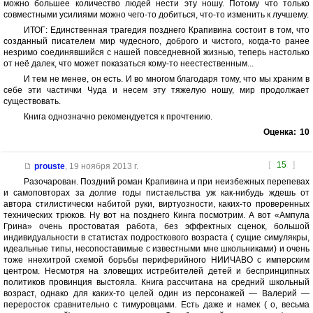
можно большее количество людей нести эту ношу. Потому что только
совместными усилиями можно чего-то добиться, что-то изменить к лучшему.
ИТОГ: Единственная трагедия позднего Крапивина состоит в том, что
созданный писателем мир чудесного, доброго и чистого, когда-то ранее
незримо соединявшийся с нашей повседневной жизнью, теперь настолько
от неё далек, что может показаться кому-то неестественным...
И тем не менее, он есть. И во многом благодаря тому, что мы храним в
себе эти частички Чуда и несем эту тяжелую ношу, мир продолжает
существовать.
Книга однозначно рекомендуется к прочтению.
Оценка:
10
[
15
]
prouste
,
19 ноября 2013 г.
Разочарован. Поздний роман Крапивина и при неизбежных перепевах
и самоповторах за долгие годы пистаельства уж как-нибудь ждешь от
автора стилистически набитой руки, виртуозности, каких-то проверенных
технических трюков. Ну вот на позднего Кинга посмотрим. А вот «Ампула
Грина» очень простоватая работа, без эффектных сценок, большой
индивидуальности в статистах подросткового возраста ( сущие симулякры,
идеальные типы, несопоставимые с известными мне школьниками) и очень
тоже ннехитрой схемой борьбы периферийного НИИЧАВО с имперским
центром. Несмотря на зловещих истребителей детей и беспринципных
политиков провинция выстояла. Книга рассчитана на средний школьный
возраст, однако для каких-то целей один из персонажей — Валерий —
переросток сравнительно с тимуровцами. Есть даже и намек ( о, весьма