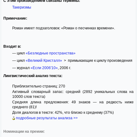
С этим произведением связаны термины:
Такеризмы
Примечание:
Роман имеет подзаголовок: «Роман о песчинках времени».
Входит в:
— цикл
«Безлюдные пространства»
— цикл
«Великий Кристалл»
> примыкающие к циклу произведения
— журнал
«Если 2006'10»
, 2006 г.
Лингвистический анализ текста:
Приблизительно страниц: 270
Активный словарный запас: средний (2892 уникальных слова на
10000 слов текста)
Средняя длина предложения: 49 знаков — на редкость ниже
среднего (81)!
Доля диалогов в тексте: 42%, что близко к среднему (37%)
подробные результаты анализа >>
Номинации на премии: