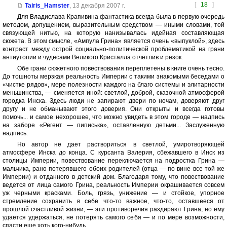
[
18
]
Tairis_Hamster
,
13 декабря 2007 г.
Для Владислава Крапивина фантастика всегда была в первую очередь
методом, допущением, выразительным средством — иными словами, той
связующей нитью, на которую нанизывалась идейная составляющая
сюжета. В этом смысле, «Ампула Грина» является очень «выпуклой», здесь
контраст между острой социально-политической проблематикой на грани
антиутопии и чудесами Великого Кристалла отчетлив и резок.
Обе грани сюжетного повествования переплетены в книге очень тесно.
До тошноты мерзкая реальность Империи с такими знакомыми беседами о
«чистке рядов», мере полезности каждого на благо системы и элитарности
меньшинства, — сменяется иной: светлой, доброй, сказочной атмосферой
городка Инска. Здесь люди не запирают двери по ночам, доверяют друг
другу и не обманывают этого доверия. Они открыты и всегда готовы
помочь... и самое нехорошее, что можно увидеть в этом городе — надпись
на заборе «Регент — пиписька», оставленную детьми... Заслуженную
надпись.
Но автор не дает раствориться в светлой, умиротворяющей
атмосфере Инска до конца. С курсанта Валерия, сбежавшего в Инск из
столицы Империи, повествование переключается на подростка Грина —
мальчика, рано потерявшего обоих родителей (отца — по вине все той же
Империи) и отданного в детский дом. Благодаря тому, что повествование
ведется от лица самого Грина, реальность Империи окрашивается совсем
уж черными красками. Боль, грязь, унижение — и стойкое, упорное
стремление сохранить в себе что-то важное, что-то, оставшееся от
прошлой счастливой жизни, — эти противоречия раздирают Грина, но ему
удается удержаться, не потерять самого себя — и по мере возможности,
спасти еще хоть кого-нибудь.