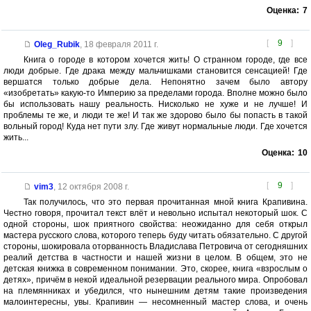
Оценка:
7
[
9
]
Oleg_Rubik
,
18 февраля 2011 г.
Книга о городе в котором хочется жить! О странном городе, где все
люди добрые. Где драка между мальчишками становится сенсацией! Где
вершатся только добрые дела. Непонятно зачем было автору
«изобретать» какую-то Империю за пределами города. Вполне можно было
бы использовать нашу реальность. Нисколько не хуже и не лучше! И
проблемы те же, и люди те же! И так же здорово было бы попасть в такой
вольный город! Куда нет пути злу. Где живут нормальные люди. Где хочется
жить...
Оценка:
10
[
9
]
vim3
,
12 октября 2008 г.
Так получилось, что это первая прочитанная мной книга Крапивина.
Честно говоря, прочитал текст влёт и невольно испытал некоторый шок. С
одной стороны, шок приятного свойства: неожиданно для себя открыл
мастера русского слова, которого теперь буду читать обязательно. С другой
стороны, шокировала оторванность Владислава Петровича от сегодняшних
реалий детства в частности и нашей жизни в целом. В общем, это не
детская книжка в современном понимании. Это, скорее, книга «взрослым о
детях», причём в некой идеальной резервации реального мира. Опробовал
на племянниках и убедился, что нынешним детям такие произведения
малоинтересны, увы. Крапивин — несомненный мастер слова, и очень