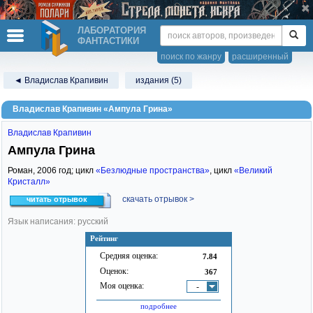
ЛАБОРАТОРИЯ
ФАНТАСТИКИ
поиск по жанру
расширенный
◄ Владислав Крапивин
издания (5)
Владислав Крапивин «Ампула Грина»
Владислав Крапивин
Ампула Грина
Роман,
2006
год; цикл
«Безлюдные пространства»
, цикл
«Великий
Кристалл»
скачать отрывок >
читать отрывок
Язык написания: русский
Рейтинг
Средняя оценка:
7.84
Оценок:
367
Моя оценка:
-
подробнее