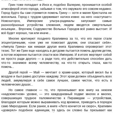
Грин тоже попадает в Инск и, подобно Валерию, проникается особой
атмосферой этого города, забывая о том, что окружало его совсем недавно.
Город будто бы сам стремится помочь Грину — хотя и магия Кристалла не
всесильна. Город с трудом сдерживает натиск извне: на него «наступает»
Новозаторск, Имперские ультра-радикалы запускают самые
разнообразные устройства слежения, людям вводятся смертельные
инъекции... Впрочем, Содружество Вольных Городов всё равно выстоит. И
всё будет хорошо, так или иначе...
Многие критикуют позднего Крапивина за то, что его герои стали
эгоцентричными, «они уже не помогают другим, они спасают себя».
«Ампула Грина» как никакая другая книга Крапивина опровергает этот
тезис. Тот же Грин еще находясь в детдоме пытается помочь другим детям,
а потом искренне пытается спасти всю Империю. И в итоге жертвует собой
не просто ради другого — а ради того, кто действительно способен дать
что-то значимое всему человечеству, на что-то открыть глаза, как-то
помочь...
Другой герой — Май — мечтает о храме-шаре, который висел бы в
воздухе и был равно доступен каждому. Этот храм должен объединить всех
людей, аккумулируя в себе самое лучшее, самое чистое, что есть в
человеческих душах...
Но самое главное — то, что пронизывает всю книгу на некоем
«надсюжетном» уровне, — это каждодневный подвиг многих и многих,
совершающих трудное паломничество к Пирамидам — устройствам,
благодаря которым можно выравнивать ход времени, приводить в порядок
само Мироздание. Если ранее, в книге «Лето кончится не скоро», Крапивин
«доверял» подобное единицам, то здесь он словно бы призывает как