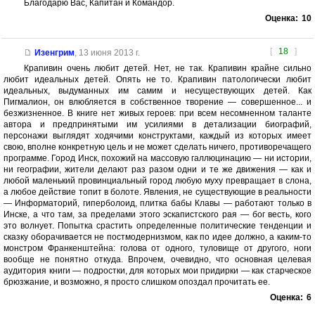
Благодарю Вас, Капитан и Командор.
Оценка:
10
[
18
]
Изенгрим
,
13 июня 2013 г.
Крапивин очень любит детей. Нет, не так. Крапивин крайне сильно
любит идеальных детей. Опять не то. Крапивин патологически любит
идеальных, выдуманных им самим и несуществующих детей. Как
Пигмалион, он влюбляется в собственное творение — совершенное... и
безжизненное. В книге нет живых героев: при всем несомненном таланте
автора и предпринятыми им усилиями в детализации биографий,
персонажи выглядят ходячими конструктами, каждый из которых имеет
свою, вполне конкретную цель и не может сделать ничего, противоречащего
программе. Город Инск, похожий на массовую галлюцинацию — ни истории,
ни географии, жители делают раз разом одни и те же движения — как и
любой маленький провинциальный город любую муху превращает в слона,
а любое действие топит в болоте. Явления, не существующие в реальности
— Информаторий, гиперболоид, плитка бабы Клавы — работают только в
Инске, а что там, за пределами этого эскапистского рая — бог весть, кого
это волнует. Попытка срастить определенные политические тенденции и
сказку оборачивается не постмодернизмом, как по идее должно, а каким-то
монстром Франкенштейна: голова от одного, туловище от другого, ноги
вообще не понятно откуда. Впрочем, очевидно, что основная целевая
аудитория книги — подростки, для которых мои придирки — как старческое
брюзжание, и возможно, я просто слишком опоздал прочитать ее.
Оценка:
6