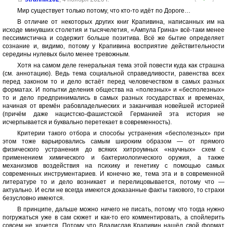
Мир существует только потому, что кто-то идёт по Дороге…
В отличие от некоторых других книг Крапивина, написанных им на
исходе минувших столетия и тысячелетия, «Ампула Грина» всё-таки менее
пессимистична и содержит больше позитива. Всё же бытие определяет
сознание и, видимо, потому у Крапивина восприятие действительности
середины нулевых было менее тревожным.
Хотя на самом деле генеральная тема этой повести куда как страшна
(см. аннотацию). Ведь тема социальной справедливости, равенства всех
перед законом то и дело встаёт перед человечеством в самых разных
форматах. И попытки деления общества на «полезных» и «бесполезных»
то и дело предпринимались в самых разных государствах и временах,
начиная от времён рабовладельческих и заканчивая новейшей историей
(причём даже нацистско-фашистской Германией эта история не
исчерпывается и буквально перетекает в современность).
Критерии такого отбора и способы устранения «бесполезных» при
этом тоже варьировались самым широким образом — от прямого
физического устранения до всяких хитроумных «научных» схем с
применением химического и бактериологического оружия, а также
механизмов воздействия на психику и генетику с помощью самых
современных инструментариев. И конечно же, тема эта и в современной
литературе то и дело возникает и перелицовывается, потому что —
актуально. И если не всегда имеются доказанные факты такового, то страхи
безусловно имеются.
В принципе, дальше можно ничего не писать, потому что тогда нужно
погружаться уже в сам сюжет и как-то его комментировать, а спойлерить
совсем не хочется. Потому что Владислав Крапивин нашёл свой формат