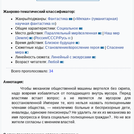
Жанрово-тематический классификатор:
Жанры/поджанры:
Фантастика
(
«Мягкая» (гуманитарная)
научная фантастика
)
Общие характеристики:
Социальное
Место действия:
Параллельный мир/вселенная
|
Наш мир
(Земля)
(
Россия/СССР/Русь
)
Время действия:
Близкое будущее
Сюжетные ходы:
Становление/взросление героя
|
Спасение
мира
Линейность сюжета:
Линейный с экскурсами
Возраст читателя:
Любой
Всего проголосовало:
34
Аннотация:
Чтобы механизм общественной машины вертелся без скрипа,
надо вовремя избавляться от попадающего внутрь мусора. Перед
властями встает вопрос: а не является ли мусором для
восстановленной Империи те, кого нельзя назвать полноценными
членами общества, — неизлечимо больные и беспризорные дети,
инвалиды, одинокие пенсионеры? Не удалить ли их из механизма во
имя прогресса и блага социально полноценных граждан?.. Но не все
жители согласны с мнением властей.