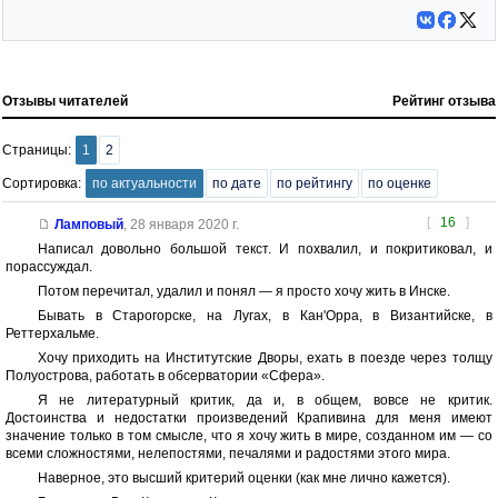
Отзывы читателей
Рейтинг отзыва
Страницы:
1
2
Сортировка:
по актуальности
по дате
по рейтингу
по оценке
[
16
]
Ламповый
,
28 января 2020 г.
Написал довольно большой текст. И похвалил, и покритиковал, и
порассуждал.
Потом перечитал, удалил и понял — я просто хочу жить в Инске.
Бывать в Старогорске, на Лугах, в Кан'Орра, в Византийске, в
Реттерхальме.
Хочу приходить на Институтские Дворы, ехать в поезде через толщу
Полуострова, работать в обсерватории «Сфера».
Я не литературный критик, да и, в общем, вовсе не критик.
Достоинства и недостатки произведений Крапивина для меня имеют
значение только в том смысле, что я хочу жить в мире, созданном им — со
всеми сложностями, нелепостями, печалями и радостями этого мира.
Наверное, это высший критерий оценки (как мне лично кажется).