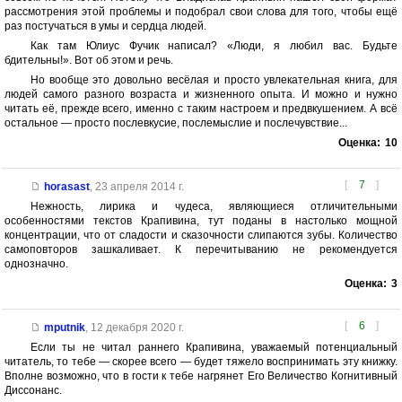
рассмотрения этой проблемы и подобрал свои слова для того, чтобы ещё
раз постучаться в умы и сердца людей.
Как там Юлиус Фучик написал? «Люди, я любил вас. Будьте
бдительны!». Вот об этом и речь.
Но вообще это довольно весёлая и просто увлекательная книга, для
людей самого разного возраста и жизненного опыта. И можно и нужно
читать её, прежде всего, именно с таким настроем и предвкушением. А всё
остальное — просто послевкусие, послемыслие и послечувствие...
Оценка:
10
[
7
]
horasast
,
23 апреля 2014 г.
Нежность, лирика и чудеса, являющиеся отличительными
особенностями текстов Крапивина, тут поданы в настолько мощной
концентрации, что от сладости и сказочности слипаются зубы. Количество
самоповторов зашкаливает. К перечитыванию не рекомендуется
однозначно.
Оценка:
3
[
6
]
mputnik
,
12 декабря 2020 г.
Если ты не читал раннего Крапивина, уважаемый потенциальный
читатель, то тебе — скорее всего — будет тяжело воспринимать эту книжку.
Вполне возможно, что в гости к тебе нагрянет Его Величество Когнитивный
Диссонанс.