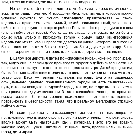
том, к чему на самом деле имеют склонность подростки.
Но все читают фэнтези не для того, чтобы думать о реалистичности, а
эскапизма ради, понятно. И городочек Инск Крапивина, в котором можно
успешно скрыться от любого зловредного правительства — такой
идеальный приют эскаписта. Милый, тихий, провинциальный, зеленый. Я
себе в голове рисуют некоторые районы Великого Новгорода, думая я о нем
(очень люблю этот город). Место, где не страшно отпускать детей бегать
одних куда угодно и приходить только к обеду. Такая квинтэссенция
идеального места, чтобы провести детство на улице (которого ни у кого не
было, понятно, но всем бы хотелось) — чтобы и другие дети вокруг были
сплошь хорошие, игры — интересные и важные, взрослых — не видно.
В целом все действия детей по «спасению мира», конечно, прописаны
так, будто они на самом деле производят эффект в дейстивительности, но
если смотреть на суть, то это не что иное, как та же игра. Давай представим,
будто бы наш разбившийся елочный шарик — это супер-мега излучатель.
Будто друг Вася — тайный наследник империи. Будто на задворках
официального, унылого провинциального городишки есть таинственный
путь, которым попадают в *другой* город, тот же, но с другим названием и
принципиально другим качеством. В такое волшебное место, в котором все
всегда хорошо. С точки зрения психологии — это просто вопящая
потребность в безопасности, такая, что в реальном мегаполисе страшно
выйти в метро.
И если разложить рассказанную историю на настоящее и
придуманное, очень легко отделить эту «игровую пленку»: мальчик-сирота
вполне может быть настоящим, как и интернат. Никто его не травил,
конечно, кому он нужен. Никому он не нужен. Лето, провинциальный тихий
город, дети играют.