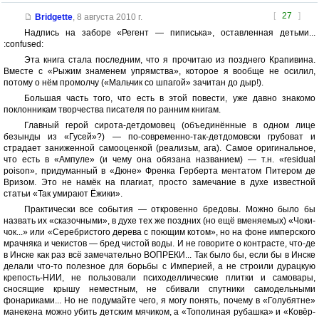
[
27
]
Bridgette
,
8 августа 2010 г.
Надпись на заборе «Регент — пиписька», оставленная детьми...
:confused:
Эта книга стала последним, что я прочитаю из позднего Крапивина.
Вместе с «Рыжим знаменем упрямства», которое я вообще не осилил,
потому о нём промолчу («Мальчик со шпагой» зачитан до дыр!).
Большая часть того, что есть в этой повести, уже давно знакомо
поклонникам творчества писателя по ранним книгам.
Главный герой сирота-детдомовец (объединённые в одном лице
безынды из «Гусей»?) — по-современно-так-детдомовски грубоват и
страдает заниженной самооценкой (реализьм, ага). Самое оригинальное,
что есть в «Ампуле» (и чему она обязана названием) — т.н. «residual
poison», придуманный в «Дюне» Френка Герберта ментатом Питером де
Вризом. Это не намёк на плагиат, просто замечание в духе известной
статьи «Так умирают Ёжики».
Практически все события — откровенно бредовы. Можно было бы
назвать их «сказочными», в духе тех же поздних (но ещё вменяемых) «Чоки-
чок...» или «Серебристого дерева с поющим котом», но на фоне имперского
мрачняка и чекистов — бред чистой воды. И не говорите о контрасте, что-де
в Инске как раз всё замечательно ВОПРЕКИ... Так было бы, если бы в Инске
делали что-то полезное для борьбы с Империей, а не строили дурацкую
крепость-НИИ, не пользовали психоделлические плитки и самовары,
сносящие крышу неместным, не сбивали спутники самодельными
фонариками... Но не подумайте чего, я могу понять, почему в «Голубятне»
манекена можно убить детским мячиком, а «Тополиная рубашка» и «Ковёр-