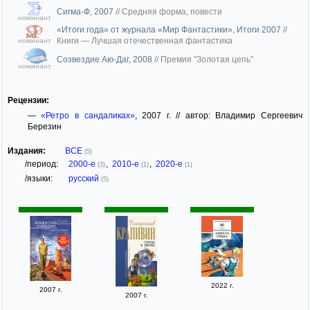
Сигма-Ф, 2007
//
Средняя форма, повести
номинант
«Итоги года» от журнала «Мир Фантастики», Итоги 2007
//
Книги — Лучшая отечественная фантастика
номинант
Созвездие Аю-Даг, 2008
//
Премия "Золотая цепь"
номинант
Рецензии:
—
«Ретро в сандаликах»
, 2007 г. // автор: Владимир Сергеевич
Березин
Издания:
ВСЕ
(5)
/период:
2000-е
,
2010-е
,
2020-е
(3)
(1)
(1)
/языки:
русский
(5)
2022 г.
2007 г.
2007 г.