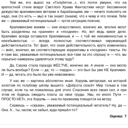
Тем же, кто вырос на «Голубятне...», кто почти уверен, что на
крепостной стене вокруг Светлого Храма Фантастики несут бессменное
дежурство крапивинские ветерки и барабанщики, им — ничего пояснять не
надо, они (то есть — мы) и так знают (знаем), что к чему и что почем. Тебе
же — уважаемый потенциальный — чуток ситуацию поясню.
Крапивинские книжки — они искусственно, конечно же, вполне могут
быть разделены на «ранние» и «поздние». Но, вот ведь какое дело:
Крапивин всегда оставался Крапивиным, и — с той же неизменностью и
неизбывностью — всегда полностью соответствовал окружающей
действительности. Тот факт, что оная действительность круто изменилась
— внёс, конечно, же соответствующие коррективы в «поздние» тексты. Но
я-таки вас, уважаемые потенциальные, все-таки за это спрошу: и — что, вы
серьезно намерены удивляться этому чуду?
Да, Сказка стала гораздо ЖЁСТЧЕ, конечно же. А иначе — оно могло
ли быть вообще? Если — да, то — пардон — это был бы уже НЕ Крапивин.
И — да, читать это было бы уже невозможно.
У нас же — картина абсолютно иная. Хоругвь авторская, на которой
золотом по голубому шёлку вышито: «Доброта спасёт Мир только в том
случае, если ты не пожалеешь для этого Спасения всех своих сил, и при
этом не будешь ожидать платы за свои труды. Увы, но иного Пути —
ПРОСТО НЕТ», эта Хоругвь — она по-прежнему плещется на ветру.
Скажешь — «сказка», уважаемый потенциальный читатель? Ну, да —
Она. А... ты, часом, не забыл, куда пришёл-то?
Оценка:
7