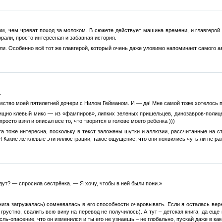
ом, чем чреват поход за молоком. В сюжете действует машина времени, и главгерой
орали, просто интересная и забавная история.
и. Особенно всё тот же главгерой, который очень даже уловимо напоминает самого ав
.
мство моей пятилетней дочери с Нилом Гейманом. И — да! Мне самой тоже хотелось про
щно клевый микс — из «фампиров», липких зеленых пришельцев, динозавров-полицейс
росто взял и описал все то, что творится в голове моего ребенка )))
га тоже интересна, поскольку в текст заложены шутки и аллюзии, рассчитанные на 
 Какие же клевые эти иллюстрации, такое ощущение, что они появились чуть ли не ра
дут? — спросила сестрёнка. — Я хочу, чтобы в ней были пони.»
нига загружалась) сомневалась в его способности очаровывать. Если я осталась вер
грустно, свалить всю вину на перевод не получилось). А тут – детская книга, да еще
сль-опасение, что он изменился и ты его не узнаешь – не глобально, пускай даже в ка