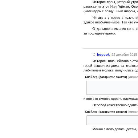
История папы, который утр
рассказчик этот Нил Гейман. Осо
(календарь с воздушным шаром, иг
Читать эту повесть нужно в
эдакое необычненькое. Так что уж
Отдельное внимание хочется
за последнее время.
hooook
,
22 декабря 2015 
История Нила Геймана в сти
герой вышел из дома за молоком
любителем молока, получились оди
Спойлер (раскрытие сюжета)
(кликни
Здесь и пони со звездочками 
дикари,
и все это вместе словно насмеха
Перевод качественно адаптир
Спойлер (раскрытие сюжета)
(кликни
«Пожалуйста, не вымирай, а то
Можно смело давать детям, 