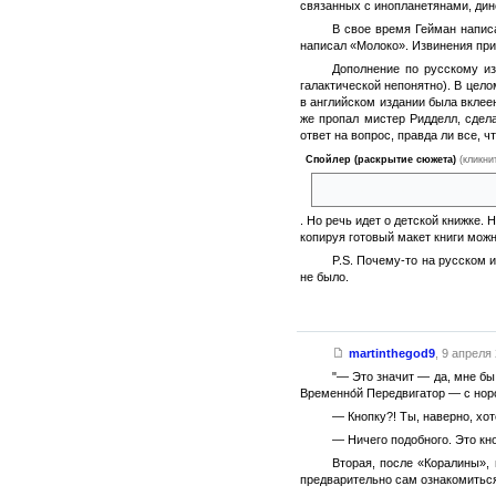
связанных с инопланетянами, дин
В свое время Гейман написа
написал «Молоко». Извинения при
Дополнение по русскому изд
галактической непонятно). В цел
в английском издании была вклеен
же пропал мистер Ридделл, сдел
ответ на вопрос, правда ли все, 
Спойлер (раскрытие сюжета)
(кликни
если присмотреться к пакету 
. Но речь идет о детской книжке.
копируя готовый макет книги мож
P.S. Почему-то на русском 
не было.
martinthegod9
,
9 апреля 
"— Это значит — да, мне бы
Временно́й Передвигатор — с нор
— Кнопку?! Ты, наверно, хо
— Ничего подобного. Это кно
Вторая, после «Коралины», 
предварительно сам ознакомиться 