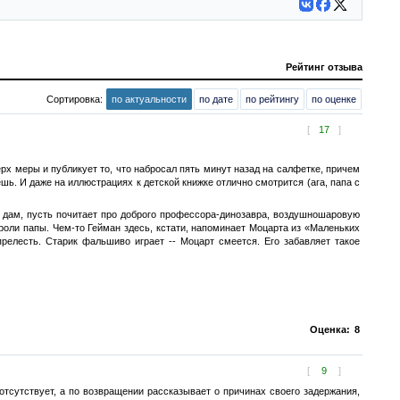
Рейтинг отзыва
Сортировка:
по актуальности
по дате
по рейтингу
по оценке
[
17
]
ерх меры и публикует то, что набросал пять минут назад на салфетке, причем
ешь. И даже на иллюстрациях к детской книжке отлично смотрится (ага, папа с
е дам, пусть почитает про доброго профессора-динозавра, воздушношаровую
оли папы. Чем-то Гейман здесь, кстати, напоминает Моцарта из «Маленьких
релесть. Старик фальшиво играет -- Моцарт смеется. Его забавляет такое
Оценка:
8
[
9
]
отсутствует, а по возвращении рассказывает о причинах своего задержания,