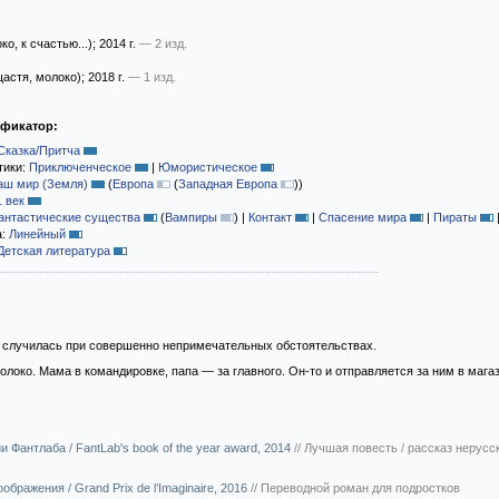
о, к счастью...)
; 2014 г.
— 2 изд.
астя, молоко)
; 2018 г.
— 1 изд.
ификатор:
Сказка/Притча
тики:
Приключенческое
|
Юмористическое
аш мир (Земля)
(
Европа
(
Западная Европа
)
)
1 век
антастические существа
(
Вампиры
)
|
Контакт
|
Спасение мира
|
Пираты
а:
Линейный
Детская литература
я случилась при совершенно непримечательных обстоятельствах.
олоко. Мама в командировке, папа — за главного. Он-то и отправляется за ним в маг
и Фантлаба / FantLab's book of the year award, 2014
//
Лучшая повесть / рассказ нерусс
бражения / Grand Prix de l’Imaginaire, 2016
//
Переводной роман для подростков