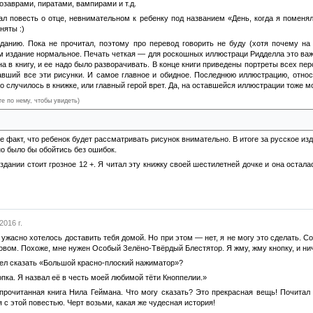
озаврами, пиратами, вампирами и т.д.
л повесть о отце, невнимательном к ребенку под названием «День, когда я поменял
няты :)
анию. Пока не прочитал, поэтому про перевод говорить не буду (хотя почему на за
ом издание нормальное. Печать четкая — для роскошных иллюстраци Ридделла это важ
а в книгу, и ее надо было разворачивать. В конце книги приведены портреты всех пер
авший все эти рисунки. И самое главное и обидное. Последнюю иллюстрацию, относ
что случилось в книжке, или главный герой врет. Да, на оставшейся иллюстрации тоже м
те по нему, чтобы увидеть)
молока, который держит герой, к его дну прилип пиратский дублон — именно он крупны
 Не факт, что ребенок будет рассматривать рисунок внимательно. В итоге за русское и
но было бы обойтись без ошибок.
издании стоит грозное 12 +. Я читал эту книжку своей шестилетней дочке и она ост
2016 г.
 ужасно хотелось доставить тебя домой. Но при этом — нет, я не могу это сделать. С
овом. Похоже, мне нужен Особый Зелёно-Твёрдый Блестятор. Я жму, жму кнопку, и нич
тел сказать «Большой красно-плоский нажиматор»?
пка. Я назвал её в честь моей любимой тёти Кноппелии.»
прочитанная книга Нила Геймана. Что могу сказать? Это прекрасная вещь! Почитал 
с этой повестью. Черт возьми, какая же чудесная история!