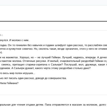
 г.
нулся. И молоко с ним.
гадка. Он то гениален без кавычек и годами шлифует один рассказ, то расслаблен св
ятно и кунжутное семечко. Но, сволочь такая, везде органичен, этого у него не отним
).
и на манжетах. Хорошо, но -- не лучший Гейман. Лучший, надеюсь, впереди. А дочк
 пакетом молока. Отличные рисунки. И милый, очаровательный раздолбай Гейман в р
, смеясь, притащил старика-скрипача к Сальери? Послушай, мол, дружище, какая п
едением. А Сальери думает, какого черта этому раздолбаю столько дано?
го весь мир полон игрушек...
ко лет писать один рассказ, доводя до совершенства.
 Нила Геймана?
еальная для чтения отцами детям. Папа отправляется в магазин за молоком, долго 