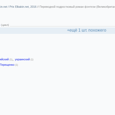
.net / Prix Elbakin.net, 2016
//
Переводной подростковый роман фэнтези (Великобрита
»
(цикл)
+ещё 1 шт. похожего
лийский
,
украинский
(1)
(1)
 Терещенко
(1)