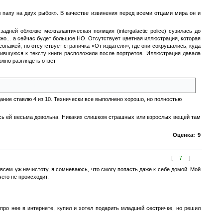
 папу на двух рыбок». В качестве извинения перед всеми отцами мира он и
дней обложке межгалактическая полиция (intergalactic police) сузилась до
но... а сейчас будет большое НО. Отсутствует цветная иллюстрация, которая
сонажей, но отсутствует страничка «От издателя», где они сокрушались, куда
ившуюся к тексту книги расположили после портретов. Иллюстрация давала
ожно разглядеть ответ
м планом и был показан в английском издании на соседней странице
здание ставлю 4 из 10. Технически все выполнено хорошо, но полностью
алась ей весьма довольна. Никаких слишком страшных или взрослых вещей там
Оценка:
9
[
7
]
овсем уж начистоту, я сомневаюсь, что смогу попасть даже к себе домой. Мой
его не происходит.
про нее в интернете, купил и хотел подарить младшей сестричке, но решил