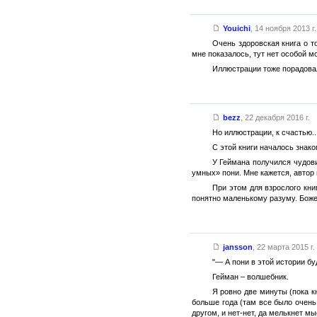
Youichi
,
14 ноября 2013 г.
Очень здоровская книга о т
мне показалось, тут нет особой м
Иллюстрации тоже порадовал
bezz
,
22 декабря 2016 г.
Но иллюстрации, к счастью..
С этой книги началось знако
У Геймана получился чудови
умных» пони. Мне кажется, автор п
При этом для взрослого кни
понятно маленькому разуму. Боже!
jansson
,
22 марта 2015 г.
"— А пони в этой истории бу
Гейман – волшебник.
Я ровно две минуты (пока к
больше года (там все было очень 
другом, и нет-нет, да мелькнет мы