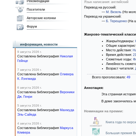
Рекомендации
Язык написания: английский
Перевод на русский:
Посетители
—
М. Визель
(Но молок
Перевод на украинский:
Авторские колонки
—
Б. Терещенко
(На щ
Форум
Жанрово-тематический класс
Жанры/поджанры:
информация, новости
Общие характерис
Место действия:
Н
9 августа 2026 г.
Время действия:
2
Составлена библиография
Николая
Сюжетные ходы:
Ф
Гейнце
Линейность сюжет
Возраст читателя:
7 августа 2026 г.
Составлена библиография
Оливера
Всего проголосовало:
49
К. Лэнгмида
6 августа 2026 г.
Аннотация:
Составлена библиография
Вероники
Эта странная истори
Дж. Генри
В доме закончилось м
5 августа 2026 г.
Составлена библиография
Махмуда
Номинации на премии:
Эль-Сайеда
Книга года по верси
4 августа 2026 г.
номинант
Составлена библиография
Маркуса
Кливера
Большая премия Воо