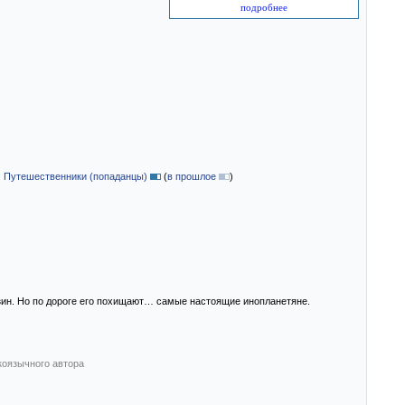
подробнее
|
Путешественники (попаданцы)
(
в прошлое
)
азин. Но по дороге его похищают… самые настоящие инопланетяне.
коязычного автора