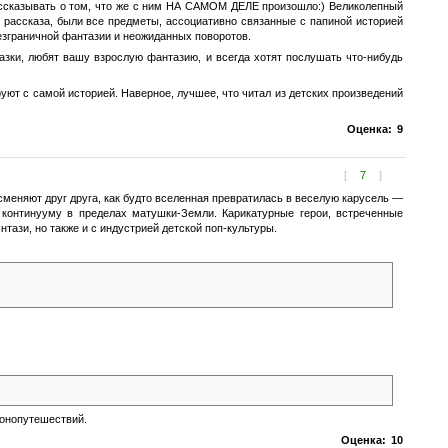
рассказывать о том, что же с ним НА САМОМ ДЕЛЕ произошло:) Великолепный
т рассказа, были все предметы, ассоциативно связанные с папиной историей
безграничной фантазии и неожиданных поворотов.
азки, любят вашу взрослую фантазию, и всегда хотят послушать что-нибудь
уют с самой историей. Наверное, лучшее, что читал из детских произведений
Оценка:
9
[
7
]
сменяют друг друга, как будто вселенная превратилась в веселую карусель —
 континууму в пределах матушки-Земли. Карикатурные герои, встреченные
тази, но также и с индустрией детской поп-культуры.
ампиров), и диснеевские песни-пляски, и профессор-динозавр, пираты,
ронопутешествий.
Оценка:
10