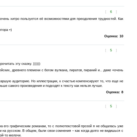
[
6
]
 очень хитро пользуется её возможностями для преодоления трудностей. Как
тора =)
Оценка:
10
[
5
]
читать эту сказку. ))))))
ких, древнего племени с богом вулкана, пиратов, пираний и... даже «очень
старшую аудиторию. Но иллюстрации, к счастью компенсируют то, что еще не
ньше самого произведения и подходят к тексту как нельзя лучше.
Оценка:
8
[
5
]
на его графическим романам, то с полнотекстовой прозой я не общалась уже
 и на русском. В общем, были свои сомнения – как когда долго не видишься с
кой-то мелочи.