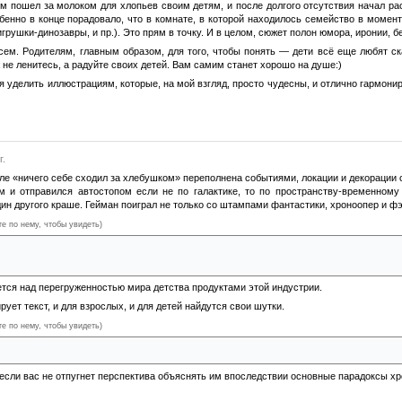
ом пошел за молоком для хлопьев своим детям, и после долгого отсутствия начал 
бенно в конце порадовало, что в комнате, в которой находилось семейство в момен
рушки-динозавры, и пр.). Это прям в точку. И в целом, сюжет полон юмора, иронии, 
сем. Родителям, главным образом, для того, чтобы понять — дети всё еще любят ск
 не ленитесь, а радуйте своих детей. Вам самим станет хорошо на душе:)
 уделить иллюстрациям, которые, на мой взгляд, просто чудесны, и отлично гармонир
г.
ле «ничего себе сходил за хлебушком» переполнена событиями, локации и декорации 
 и отправился автостопом если не по галактике, то по пространству-временному
н другого краше. Гейман поиграл не только со штампами фантастики, хроноопер и фэн
те по нему, чтобы увидеть)
на боках, и печально-прекрасные вампиры (вернее, категорическое отсутствие таких в
ется над перегруженностью мира детства продуктами этой индустрии.
ует текст, и для взрослых, и для детей найдутся свои шутки.
те по нему, чтобы увидеть)
 и мне придётся тоже!»
если вас не отпугнет перспектива объяснять им впоследствии основные парадоксы х