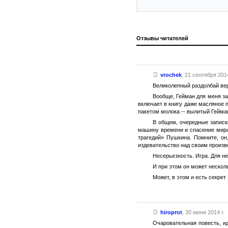
Отзывы читателей
vrochek
,
21 сентября 2014
Великолепный раздолбай вер
Вообще, Гейман для меня за
включает в книгу даже масляное п
пакетом молока -- вылитый Гейман
В общем, очередные записк
машину времени и спасение мира
трагедий» Пушкина. Помните, он
издевательство над своим произв
Несерьезность. Игра. Для не
И при этом он может несколь
Может, в этом и есть секрет
hiroprot
,
30 июня 2014 г.
Очаровательная повесть, ид