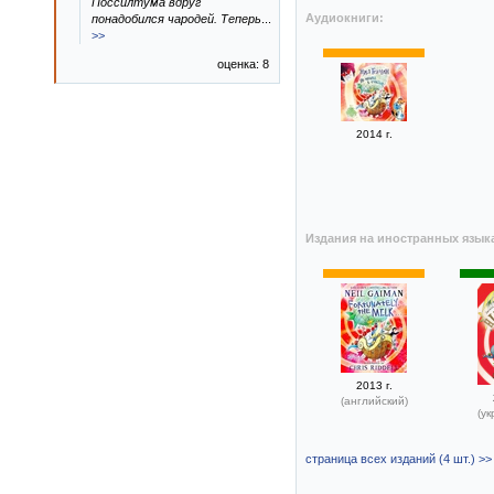
Поссилтума вдруг
Аудиокниги:
понадобился чародей. Теперь
...
>>
оценка: 8
2014 г.
Издания на иностранных язык
2013 г.
(английский)
(ук
страница всех изданий (4 шт.) >>