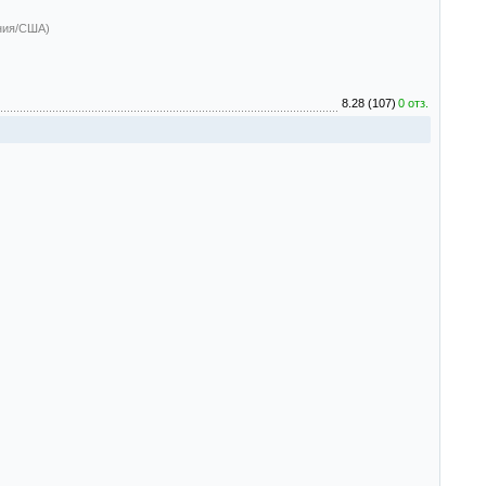
ния/США)
8.28 (107)
0 отз.