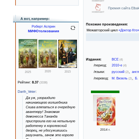
номинант
Премия сайта Elbakin
номинант
А вот, например:
Похожие произведения:
Роберт Асприн
Межавторский цикл
«Доктор Кто
МИФОтолкования
Издания:
ВСЕ
(4)
/период:
2010-е
(4)
/языки:
русский
,
анг
2020
2015
(2)
2025
/перевод:
М. Визель
,
Б.
(2)
Рейтинг:
8.37
(3338)
Darth_Veter
:
Да уж, угораздило
начинающего волшебника
Скива вляпаться в очередную
авантюру! Знакомая
демонесса Тананда
пристроила его на непыльную
работенку в королевский
2014 г.
дворец, не удосужившись
разузнать, зачем это королю