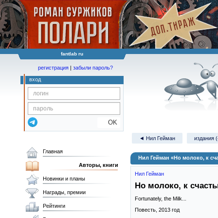
fantlab ru
регистрация
|
забыли пароль?
вход
OK
◄ Нил Гейман
издания (
Главная
Нил Гейман «Но молоко, к сча
Авторы, книги
Нил Гейман
Новинки и планы
Но молоко, к счасть
Награды, премии
Fortunately, the Milk...
Рейтинги
Повесть,
2013
год