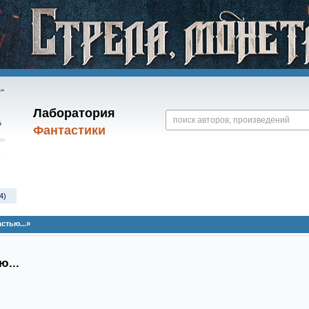
Лаборатория
Фантастики
4)
стью...»
ю...