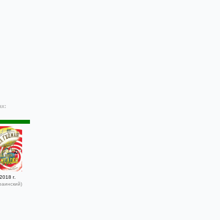
ах:
2018 г.
раинский)