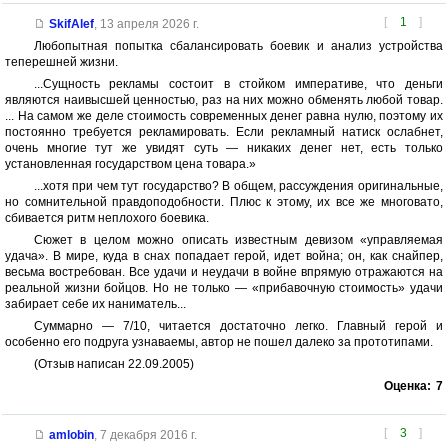
[
1
]
SkifAlef
,
13 апреля 2026 г.
Любопытная попытка сбалансировать боевик и анализ устройства
теперешней жизни.
...Сущность рекламы состоит в стойком императиве, что деньги
являются наивысшей ценностью, раз на них можно обменять любой товар.
... На самом же деле стоимость современных денег равна нулю, поэтому их
постоянно требуется рекламировать. Если рекламный натиск ослабнет,
очень многие тут же увидят суть — никаких денег нет, есть только
установленная государством цена товара.»
...хотя при чем тут государство? В общем, рассуждения оригинальные,
но сомнительной правдоподобности. Плюс к этому, их все же многовато,
сбивается ритм неплохого боевика.
Сюжет в целом можно описать известным девизом «управляемая
удача». В мире, куда в снах попадает герой, идет война; он, как снайпер,
весьма востребован. Все удачи и неудачи в войне впрямую отражаются на
реальной жизни бойцов. Но не только — «прибавочную стоимость» удачи
забирает себе их наниматель...
Суммарно — 7/10, читается достаточно легко. Главный герой и
особенно его подруга узнаваемы, автор не пошел далеко за прототипами.
(Отзыв написан 22.09.2005)
Оценка:
7
[
3
]
amlobin
,
7 декабря 2016 г.