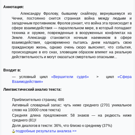
Аннотация:
Александру Фролову, бывшему снайперу, вернувшемуся из
Чечни, постоянно снится странная война между людьми и
загадочным противником. Фролов узнает, что война эта происходит в
сфере взаимодействия — параллельном мире, в который попадают
техника и оружие, поврежденные в вооруженных конфликтах на
Земле. Александр становится ночным наемником в сфере
взаимодействия, одновременно пытаясь днем наладить свою
гражданскую жизнь, однако очень скоро выясняет, что события,
происходящие в его снах, зловещим образом влияют на реальную
действительность и могут оказаться смертельно опасными...
Входит в:
— условный цикл
«Вершители судеб»
> цикл
«Сфера
Взаимодействия»
Лингвистический анализ текста:
Приблизительно страниц: 486
Активный словарный запас: чуть ниже среднего (2701 уникальное
слово на 10000 слов текста)
Средняя длина предложения: 58 знаков — на редкость ниже
среднего (81)!
Доля диалогов в тексте: 36%, что близко к среднему (37%)
подробные результаты анализа >>