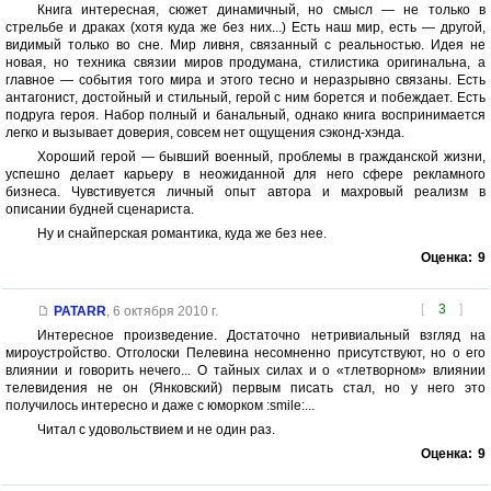
Книга интересная, сюжет динамичный, но смысл — не только в
стрельбе и драках (хотя куда же без них...) Есть наш мир, есть — другой,
видимый только во сне. Мир ливня, связанный с реальностью. Идея не
новая, но техника связии миров продумана, стилистика оригинальна, а
главное — события того мира и этого тесно и неразрывно связаны. Есть
антагонист, достойный и стильный, герой с ним борется и побеждает. Есть
подруга героя. Набор полный и банальный, однако книга воспринимается
легко и вызывает доверия, совсем нет ощущения сэконд-хэнда.
Хороший герой — бывший военный, проблемы в гражданской жизни,
успешно делает карьеру в неожиданной для него сфере рекламного
бизнеса. Чувстивуется личный опыт автора и махровый реализм в
описании будней сценариста.
Ну и снайперская романтика, куда же без нее.
Оценка:
9
[
3
]
PATARR
,
6 октября 2010 г.
Интересное произведение. Достаточно нетривиальный взгляд на
мироустройство. Отголоски Пелевина несомненно присутствуют, но о его
влиянии и говорить нечего... О тайных силах и о «тлетворном» влиянии
телевидения не он (Янковский) первым писать стал, но у него это
получилось интересно и даже с юморком :smile:...
Читал с удовольствием и не один раз.
Оценка:
9