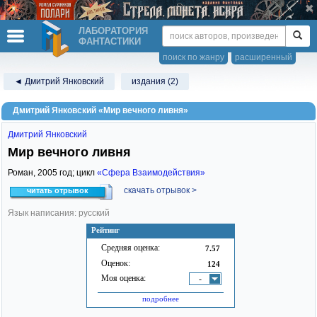
ЛАБОРАТОРИЯ
ФАНТАСТИКИ
поиск по жанру
расширенный
◄ Дмитрий Янковский
издания (2)
Дмитрий Янковский «Мир вечного ливня»
Дмитрий Янковский
Мир вечного ливня
Роман,
2005
год; цикл
«Сфера Взаимодействия»
скачать отрывок >
читать отрывок
Язык написания: русский
Рейтинг
Средняя оценка:
7.57
Оценок:
124
Моя оценка:
-
подробнее