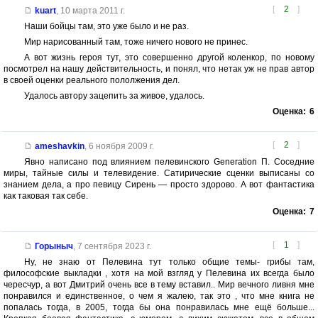
[
2
]
kuart
,
10 марта 2011 г.
Наши бойцы там, это уже было и не раз.
Мир нарисованный там, тоже ничего нового не принес.
А вот жизнь героя тут, это совершенно другой коленкор, по новому
посмотрел на нашу действительность, и понял, что нетак уж не прав автор
в своей оценки реального пололжения дел.
Удалось автору зацепить за живое, удалось.
Оценка:
6
[
2
]
ameshavkin
,
6 ноября 2009 г.
Явно написано под влиянием пелевинского Generation П. Соседние
миры, тайные силы и телевидение. Сатирические сценки выписаны со
знанием дела, а про певицу Сирень — просто здорово. А вот фантастика
как таковая так себе.
Оценка:
7
[
1
]
Горыныч
,
7 сентября 2023 г.
Ну, не знаю от Пелевина тут только общие темы- грибы там,
философские выкладки , хотя на мой взгляд у Пелевина их всегда было
чересчур, а вот Дмитрий очень все в тему вставил.. Мир вечного ливня мне
понравился и единственное, о чем я жалею, так это , что мне книга не
попалась тогда, в 2005, тогда бы она понравилась мне ещё больше...