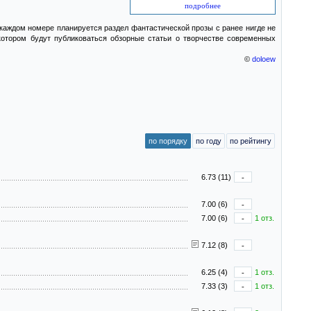
подробнее
каждом номере планируется раздел фантастической прозы с ранее нигде не
котором будут публиковаться обзорные статьи о творчестве современных
©
doloew
по порядку
по году
по рейтингу
6.73 (11)
-
7.00 (6)
-
7.00 (6)
-
1 отз.
7.12 (8)
-
6.25 (4)
-
1 отз.
7.33 (3)
-
1 отз.