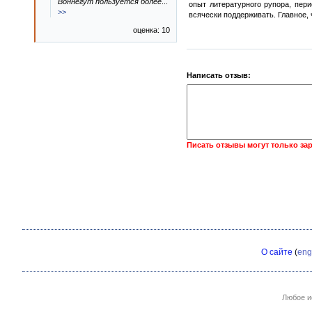
Воннегут пользуется более
...
опыт литературного рупора, пер
>>
всячески поддерживать. Главное, 
оценка: 10
Написать отзыв:
Писать отзывы могут только за
О сайте
(
eng
Любое и