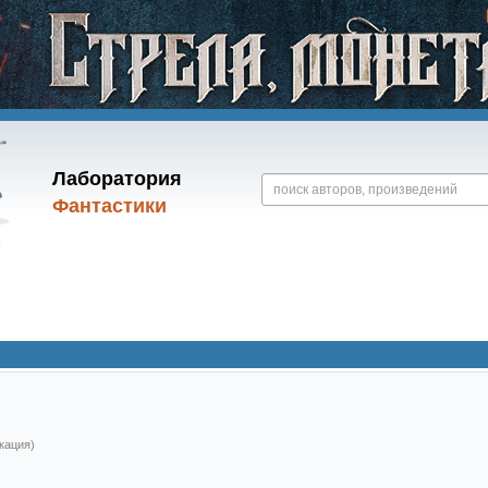
Лаборатория
Фантастики
кация)