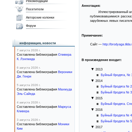
Рекомендации
Аннотация:
Посетители
Иллюстрированный ал
публиковавшимися рассказ
Авторские колонки
зарубежных левых писателе
Форум
Примечание:
информация, новости
Сайт —
http://brodyaga.tilda
7 августа 2026 г.
Составлена библиография
Оливера
К. Лэнгмида
В произведение входит:
6 августа 2026 г.
2013
Составлена библиография
Вероники
Буйный бродяга, № 1
Дж. Генри
2014
5 августа 2026 г.
Буйный бродяга № 2
Составлена библиография
Махмуда
Буйный бродяга № 3
Эль-Сайеда
2015
4 августа 2026 г.
Буйный бродяга. Сп
Составлена библиография
Маркуса
2016
Кливера
Буйный бродяга № 4
3 августа 2026 г.
Буйный бродяга № 5
Составлена библиография
Моники
2017
Ким