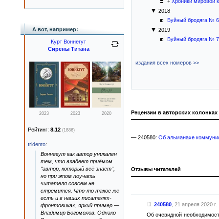
+
Хроники мировой 
2018
Буйный бродяга № 6
А вот, например:
2019
Буйный бродяга № 7
Курт Воннегут
Сирены Титана
издания всех номеров >>
Рецензии в авторских колонках
2023
2023
2020
Рейтинг:
8.12
(1886)
— 240580:
Об альманахе коммунис
tridento
:
Воннегут как автор уникален
тем, что владеет приёмом
"автор, который всё знает",
Отзывы читателей
но при этом поучать
читателя совсем не
стремится. Что-то такое же
есть и в наших писателях-
240580
,
21 апреля 2020 г.
фронтовиках, яркий пример —
Владимир Богомолов. Однако
Об очевидной необходимост