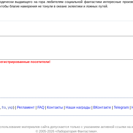
иодически выдающего на гора любителям социальной фантастики интересные произв
чтобы благие намерения не тонули в океане эклектики и ложных путей.
регистрированные посетители!
,
fra
,
укр
) |
Регламент
|
FAQ
|
Контакты
|
Наши награды
|
ВКонтакте
|
Telegram
|
спользование материалов сайта допускается только с указанием активной ссылки на и
© 2005-2026
«Лаборатория Фантастики»
.