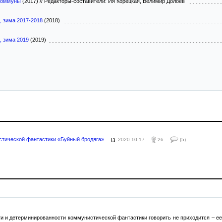
коммуны
(2017)
//
Редакторы-составители: Ия Корецкая, Велимир Долоев
, зима 2017-2018
(2018)
, зима 2019
(2019)
тической фантастики «Буйный бродяга»
2020-10-17
26
(5)
и и детерминированности коммунистической фантастики говорить не приходится – ее