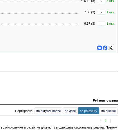
6.12 (8)
-
3 отз.
7.00 (3)
-
1 отз.
6.67 (3)
-
1 отз.
Рейтинг отзыва
Сортировка:
по актуальности
по дате
по рейтингу
по оценке
[
4
]
 возникновение и развитие диктуют сегодняшние социальные реалии. Потому