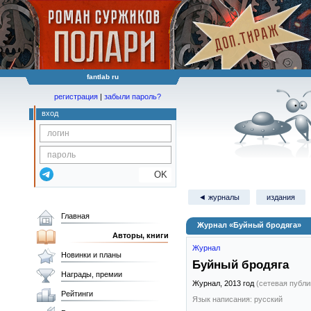
fantlab ru
регистрация
|
забыли пароль?
вход
OK
◄ журналы
издания
Главная
Журнал «Буйный бродяга»
Авторы, книги
Журнал
Новинки и планы
Буйный бродяга
Награды, премии
Журнал,
2013
год
(сетевая публи
Рейтинги
Язык написания: русский