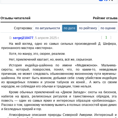
Отзывы читателей
Рейтинг отзыва
Сортировка:
по актуальности
по дате
по рейтингу
по оценке
[
1
]
sergej210477
,
5 апреля 2025 г.
На мой взгляд, одно из самых сильных произведений Д. Шефера,
признанного мастера «вестерна».
Хотя, по-жанру, это, скорее, реализм.
Нет, приключений хватает, но, книга, всё же, серьезная.
История индейца-шайенна по имени «Медвежонок». Мальчика-
сироты, который, повзрослев, понял, что, по каким-то, неведомым
причинам, не может следовать обыкновенному жизненному пути мужчины-
шайенна. Не хочет быть воином, добывая себе славу убийством индейцев
из враждебных племен и угоном табунов их коней... А жить со своим
народом, не соблюдая его обычаи и традиции, тоже нельзя.
Кроме обычных приключений на «Диком Западе»: охоты на бизонов,
набегов на врага, религиозных ритуалов и таинственных обрядов, эта
повесть — один из самых ярких и интересных образцов «робинзонады».
Рассказ о том, одинокому человеку выжить в полных опасностей краю диких
и безлюдных прерий и гор.
Атмосферные описания природы Северной Америки. Интересный и