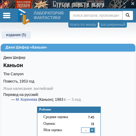
ЛАБОРАТОРИЯ
ФАНТАСТИКИ
поиск по жанру
расширенный
издания (5)
Джек Шефер «Каньон»
Джек Шефер
Каньон
The Canyon
Повесть,
1953
год
Язык написания: английский
Перевод на русский:
—
М. Коренева
(Каньон)
; 1983 г.
— 3 изд.
Рейтинг
Средняя оценка:
7.45
Оценок:
11
Моя оценка:
-