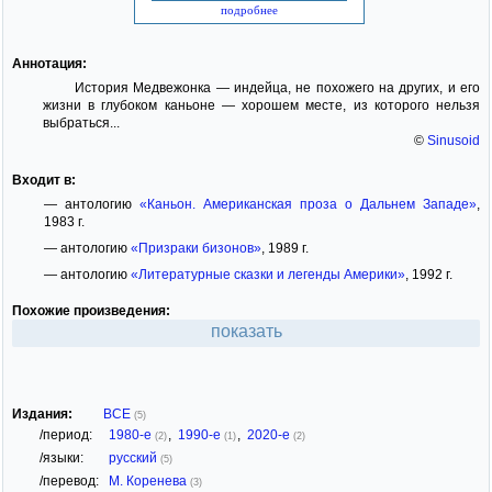
подробнее
Аннотация:
История Медвежонка — индейца, не похожего на других, и его
жизни в глубоком каньоне — хорошем месте, из которого нельзя
выбраться...
©
Sinusoid
Входит в:
— антологию
«Каньон. Американская проза о Дальнем Западе»
,
1983 г.
— антологию
«Призраки бизонов»
, 1989 г.
— антологию
«Литературные сказки и легенды Америки»
, 1992 г.
Похожие произведения:
показать
Издания:
ВСЕ
(5)
/период:
1980-е
,
1990-е
,
2020-е
(2)
(1)
(2)
/языки:
русский
(5)
/перевод:
М. Коренева
(3)