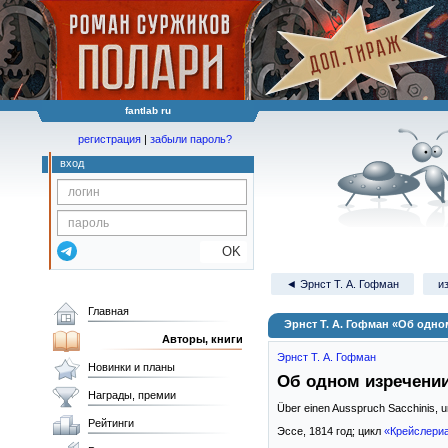
fantlab ru
регистрация
|
забыли пароль?
вход
OK
◄ Эрнст Т. А. Гофман
и
Главная
Эрнст Т. А. Гофман «Об одн
Авторы, книги
Эрнст Т. А. Гофман
Новинки и планы
Об одном изречени
Награды, премии
Über einen Ausspruch Sacchinis, u
Рейтинги
Эссе,
1814
год; цикл
«Крейслери