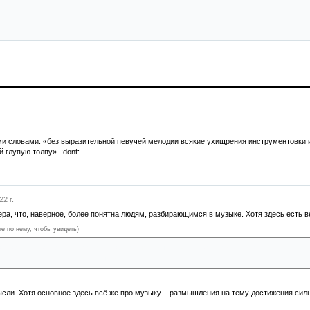
ми словами: «без выразительной певучей мелодии всякие ухищрения инструментовки и 
й глупую толпу». :dont:
2 г.
ера, что, наверное, более понятна людям, разбирающимся в музыке. Хотя здесь есть 
те по нему, чтобы увидеть)
захватить слушателя, художник сам должен быть проникнут глубоким чувством… Со в
ираном, героем, возлюбленным».
ысли. Хотя основное здесь всё же про музыку – размышления на тему достижения си