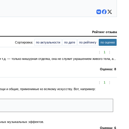
Рейтинг отзыва
Сортировка:
по актуальности
по дате
по рейтингу
по оценке
[
1
]
т.д. — только мишурная отделка, она не служит украшением живого тела, а...
Оценка:
8
[
1
]
вещи и общие, применимые ко всякому искусству. Вот, например:
сей мощью воображения вникни в развитие событий, воплотись в
льных музыкальных эффектов.
Оценка:
6