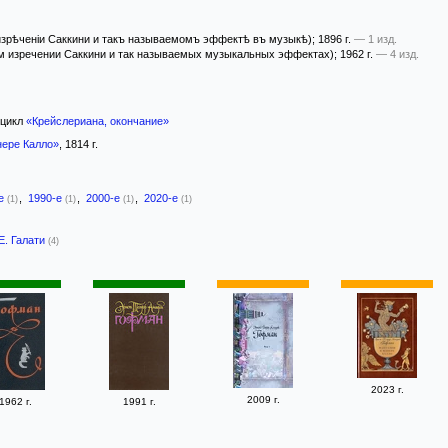
зрѣченіи Саккини и такъ называемомъ эффектѣ въ музыкѣ)
; 1896 г.
— 1 изд.
м изречении Саккини и так называемых музыкальных эффектах)
; 1962 г.
— 4 изд.
цикл
«Крейслериана, окончание»
нере Калло»
, 1814 г.
-е
,
1990-е
,
2000-е
,
2020-е
(1)
(1)
(1)
(1)
Е. Галати
(4)
2023 г.
2009 г.
1962 г.
1991 г.