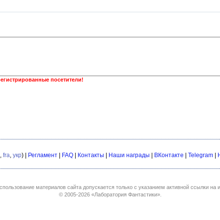
регистрированные посетители!
,
fra
,
укр
) |
Регламент
|
FAQ
|
Контакты
|
Наши награды
|
ВКонтакте
|
Telegram
|
спользование материалов сайта допускается только с указанием активной ссылки на и
© 2005-2026
«Лаборатория Фантастики»
.