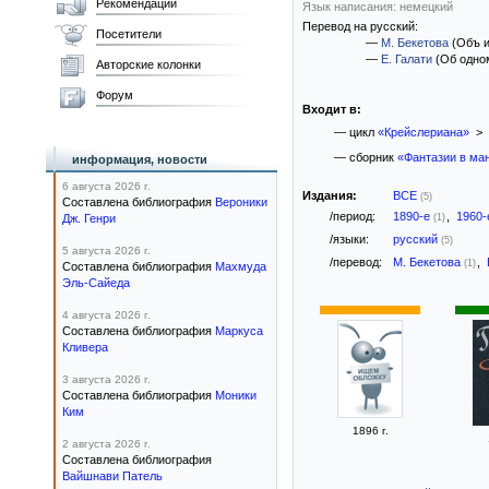
Рекомендации
Язык написания: немецкий
Перевод на русский:
Посетители
—
М. Бекетова
(Объ и
—
Е. Галати
(Об одно
Авторские колонки
Форум
Входит в:
— цикл
«Крейслериана»
> 
— сборник
«Фантазии в ма
информация, новости
6 августа 2026 г.
Издания:
ВСЕ
(5)
Составлена библиография
Вероники
/период:
1890-е
,
1960
Дж. Генри
(1)
/языки:
русский
(5)
5 августа 2026 г.
/перевод:
М. Бекетова
,
(1)
Составлена библиография
Махмуда
Эль-Сайеда
4 августа 2026 г.
Составлена библиография
Маркуса
Кливера
3 августа 2026 г.
Составлена библиография
Моники
Ким
1896 г.
2 августа 2026 г.
Составлена библиография
Вайшнави Патель