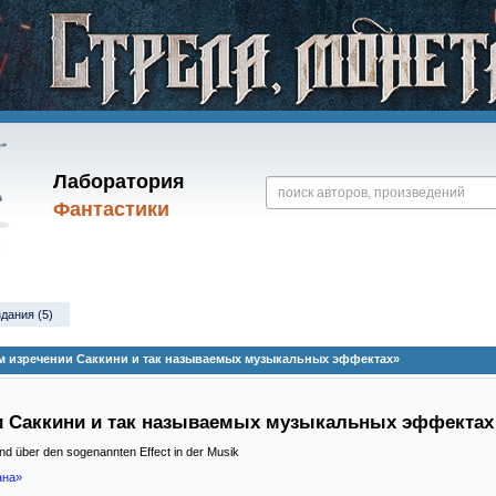
Лаборатория
Фантастики
здания (5)
ом изречении Саккини и так называемых музыкальных эффектах»
и Саккини и так называемых музыкальных эффектах
nd über den sogenannten Effect in der Musik
ана»