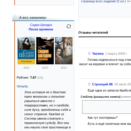
страница всех изданий (5 шт.) >>
А вот, например:
Сидни Шелдон
Пески времени
Отзывы читателей
Yazewa
,
1 марта 2008 г.
Готова подписаться под эти
висит на веревке и влечет за собо
2023
2015
2012
Рейтинг:
7.67
(223)
Стронций 88
,
30 июля 202
Vimanly
:
Ещё одна из записок Крейсл
Эта история не о бегстве
трех монахинь и попытке
Спойлер (раскрытие сюжета)
(кликни
укрыться вместе с
«Чтобы растрогать и властно 
террористами, но о свободе,
действующих лиц, стань сам т
силе духа, преодолении себя и
своих страхов. Каждая из
Как тут поспоришь?
Сестер имела сложную и
трагическую судьбу. Все они
Есть и ещё понятные мне м
они нашли свое пристанище в