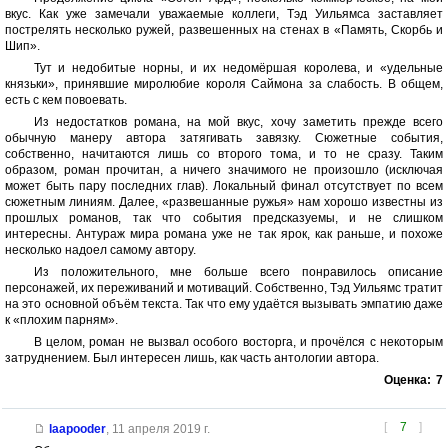
вкус. Как уже замечали уважаемые коллеги, Тэд Уильямса заставляет
пострелять несколько ружей, развешенных на стенах в «Память, Скорбь и
Шип».
Тут и недобитые норны, и их недомёршая королева, и «удельные
князьки», принявшие миролюбие короля Саймона за слабость. В общем,
есть с кем повоевать.
Из недостатков романа, на мой вкус, хочу заметить прежде всего
обычную манеру автора затягивать завязку. Сюжетные события,
собственно, начитаются лишь со второго тома, и то не сразу. Таким
образом, роман прочитан, а ничего значимого не произошло (исключая
может быть пару последних глав). Локальный финал отсутствует по всем
сюжетным линиям. Далее, «развешанные ружья» нам хорошо известны из
прошлых романов, так что события предсказуемы, и не слишком
интересны. Антураж мира романа уже не так ярок, как раньше, и похоже
несколько надоел самому автору.
Из положительного, мне больше всего понравилось описание
персонажей, их переживаний и мотиваций. Собственно, Тэд Уильямс тратит
на это основной объём текста. Так что ему удаётся вызывать эмпатию даже
к «плохим парням».
В целом, роман не вызвал особого восторга, и прочёлся с некоторым
затруднением. Был интересен лишь, как часть антологии автора.
Оценка:
7
[
7
]
laapooder
,
11 апреля 2019 г.