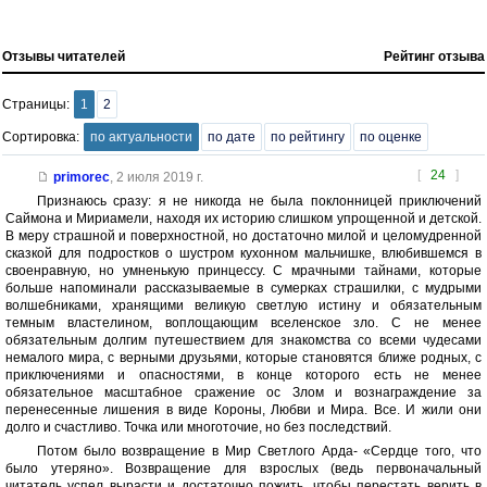
Отзывы читателей
Рейтинг отзыва
Страницы:
1
2
Сортировка:
по актуальности
по дате
по рейтингу
по оценке
[
24
]
primorec
,
2 июля 2019 г.
Признаюсь сразу: я не никогда не была поклонницей приключений
Саймона и Мириамели, находя их историю слишком упрощенной и детской.
В меру страшной и поверхностной, но достаточно милой и целомудренной
сказкой для подростков о шустром кухонном мальчишке, влюбившемся в
своенравную, но умненькую принцессу. С мрачными тайнами, которые
больше напоминали рассказываемые в сумерках страшилки, с мудрыми
волшебниками, хранящими великую светлую истину и обязательным
темным властелином, воплощающим вселенское зло. С не менее
обязательным долгим путешествием для знакомства со всеми чудесами
немалого мира, с верными друзьями, которые становятся ближе родных, с
приключениями и опасностями, в конце которого есть не менее
обязательное масштабное сражение ос Злом и вознаграждение за
перенесенные лишения в виде Короны, Любви и Мира. Все. И жили они
долго и счастливо. Точка или многоточие, но без последствий.
Потом было возвращение в Мир Светлого Арда- «Сердце того, что
было утеряно». Возвращение для взрослых (ведь первоначальный
читатель успел вырасти и достаточно пожить, чтобы перестать верить в