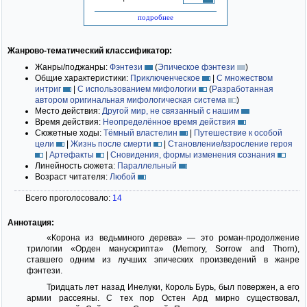
подробнее
Жанрово-тематический классификатор:
Жанры/поджанры:
Фэнтези
(
Эпическое фэнтези
)
Общие характеристики:
Приключенческое
|
С множеством
интриг
|
С использованием мифологии
(
Разработанная
автором оригинальная мифологическая система
)
Место действия:
Другой мир, не связанный с нашим
Время действия:
Неопределённое время действия
Сюжетные ходы:
Тёмный властелин
|
Путешествие к особой
цели
|
Жизнь после смерти
|
Становление/взросление героя
|
Артефакты
|
Сновидения, формы изменения сознания
Линейность сюжета:
Параллельный
Возраст читателя:
Любой
Всего проголосовало:
14
Аннотация:
«Корона из ведьминого дерева» — это роман-продолжение
трилогии «Орден манускрипта» (Memory, Sorrow and Thorn),
ставшего одним из лучших эпических произведений в жанре
фэнтези.
Тридцать лет назад Инелуки, Король Бурь, был повержен, а его
армии рассеяны. С тех пор Остен Ард мирно существовал,