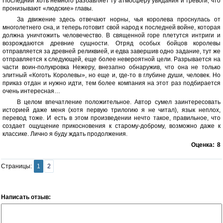
Последний хоть немного разбавляет ту атмосферу увядания и тревоги, что
пронизывают «людские» главы.
За движение здесь отвечают норны, чья королева проснулась от
многолетнего сна, и теперь готовит свой народ к последней войне, которая
должна уничтожить человечество. В священной горе плетутся интриги и
возрождаются древние сущности. Отряд особых бойцов королевы
отправляется за древней реликвией, и едва завершив одно задание, тут же
отправляется к следующей, еще более невероятной цели. Разрывается на
части воин-полукровка Нежеру, внезапно обнаружив, что она не только
элитный «Коготь Королевы», но еще и, где-то в глубине души, человек. Но
приказ отдан и нужно идти, тем более компания на этот раз подбирается
очень интересная…
В целом впечатление положительное. Автор сумел заинтересовать
историей даже меня (хотя первую трилогию я не читал), язык неплох,
перевод тоже. И есть в этом произведении нечто такое, правильное, что
создает ощущение прикосновения к старому-доброму, возможно даже к
классике. Лично я буду ждать продолжения.
Оценка:
8
Страницы:
1
2
Написать отзыв: