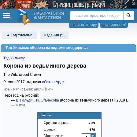
ЛАБОРАТОРИЯ
ФАНТАСТИКИ
поиск по жанру
расширенный
◄ Тэд Уильямс
издания (5)
Тэд Уильямс «Корона из ведьминого дерева»
Тэд Уильямс
Корона из ведьминого дерева
The Witchwood Crown
Роман,
2017
год; цикл
«Остен Ард»
Язык написания: английский
Перевод на русский:
—
В. Гольдич
,
И. Оганесова
(Корона из ведьминого дерева)
; 2019 г.
— 4 изд.
Рейтинг
Средняя оценка:
7.89
Оценок:
179
Моя оценка:
-