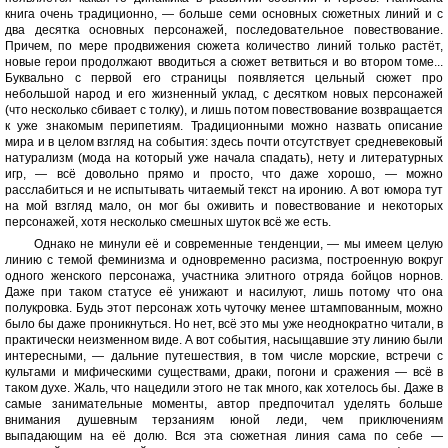
книга очень традиционно, — больше семи основных сюжетных линий и с
два десятка основных персонажей, последовательное повествование.
Причем, по мере продвижения сюжета количество линий только растёт,
новые герои продолжают вводиться а сюжет ветвиться и во втором томе...
Буквально с первой его страницы появляется цельный сюжет про
небольшой народ и его жизненный уклад, с десятком новых персонажей
(что несколько сбивает с толку), и лишь потом повествование возвращается
к уже знакомым перипетиям. Традиционными можно назвать описание
мира и в целом взгляд на события: здесь почти отсутствует средневековый
натурализм (мода на который уже начала спадать), нету и литературных
игр, — всё довольно прямо и просто, что даже хорошо, — можно
расслабиться и не испытывать читаемый текст на иронию. А вот юмора тут
на мой взгляд мало, он мог бы оживить и повествование и некоторых
персонажей, хотя несколько смешных шуток всё же есть.
Однако не минули её и современные тенденции, — мы имеем целую
линию с темой феминизма и одновременно расизма, построенную вокруг
одного женского персонажа, участника элитного отряда бойцов норнов.
Даже при таком статусе её унижают и насилуют, лишь потому что она
полукровка. Будь этот персонаж хоть чуточку менее штампованным, можно
было бы даже проникнуться. Но нет, всё это мы уже неоднократно читали, в
практически неизменном виде. А вот события, насыщавшие эту линию были
интересными, — дальние путешествия, в том числе морские, встречи с
культами и мифическими существами, драки, погони и сражения — всё в
таком духе. Жаль, что нацедили этого не так много, как хотелось бы. Даже в
самые занимательные моменты, автор предпочитал уделять больше
внимания душевным терзаниям юной леди, чем приключениям
выпадающим на её долю. Вся эта сюжетная линия сама по себе —