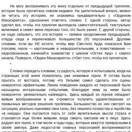
Не могу воспринимать эту книгу отдельно от предыдущей трилогии,
которая была прочитана совсем недавно. На щепетильный вопрос, можно
ли читать эту историю, не знакомясь предварительно с «Орденом
Манускрипта», однозначно ответить сложно. С одной стороны, автор
сделал все, чтобы эта трилогия выглядела самостоятельной, текстуально
вклинивая в сюжет мини пересказ того, что было ранее. С другой стороны,
не надо забывать, что эта история — прямое продолжение предыдущей,
откуда сюда и перекочевало большинство (!!!) персонажей. Другими
словами, если вы НЕ хотите, чтобы мир Светлого Арда показался Вам
плоским, герои — картонными и невыразительными, а повествование —
недосказанным, начинайте знакомство с циклом «Остен Ард» с самого
начала. Поверьте, «Орден Манускрипта» стОит того, чтобы его прочитали.
*
Сложно передать словами, ту радость, которую я испытывала, когда на
страницах этой книги появлялись уже знакомые герои. Я готова была
прыгать от восторга, потому что Уильямс сумел сделать эти сцены
невероятно эффектными. Линии поведения каждого из персонажей были
насыщены интересными событиями, благодаря чему за ними было
невероятно увлекательно наблюдать. Здесь каждый из героев обладает
живым воображением и не стремится получить удовлетворение от
привычных методов решения проблемы. Большинство из них смотрят на
ситуацию, реально оценивая свои силы, без лишнего позерства и геройства
«в никуда». Они пытаются гнать от себя мучительные мысли страха и
становятся еще более живыми, когда смерть смотрим им в лицо. Здесь
радуют все герои, в том числе и гады-гады, которые кажутся прекрасными в
своем амплуа. Даже недостатки главных персонажей воспринимаются