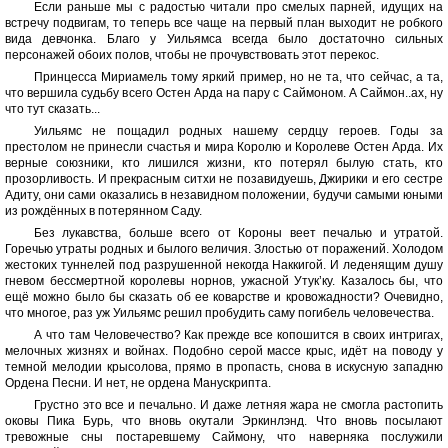
Если раньше мы с радостью читали про смелых парней, идущих на
встречу подвигам, то теперь все чаще на первый план выходит не робкого
вида девчонка. Благо у Уильямса всегда было достаточно сильных
персонажей обоих полов, чтобы не прочувствовать этот перекос.
Принцесса Мириамель тому яркий пример, но не та, что сейчас, а та,
что вершила судьбу всего Остен Арда на пару с Саймоном. А Саймон..ах, ну
что тут сказать...
Уильямс не пощадил родных нашему сердцу героев. Годы за
престолом не принесли счастья и мира Королю и Королеве Остен Арда. Их
верные союзники, кто лишился жизни, кто потерял былую стать, кто
прозорливость. И прекрасным ситхи не позавидуешь, Джирики и его сестре
Адиту, они сами оказались в незавидном положении, будучи самыми юными
из рождённых в потерянном Саду.
Без лукавства, больше всего от Короны веет печалью и утратой.
Горечью утраты родных и былого величия. Злостью от поражений. Холодом
жестоких туннелей под разрушенной некогда Наккигой. И леденящим душу
гневом бессмертной королевы норнов, ужасной Утук’ку. Казалось бы, что
ещё можно было бы сказать об ее коварстве и кровожадности? Очевидно,
что многое, раз уж Уильямс решил пробудить саму погибель человечества.
А что там Человечество? Как прежде все копошится в своих интригах,
мелочных жизнях и войнах. Подобно серой массе крыс, идёт на поводу у
темной мелодии крысолова, прямо в пропасть, снова в искусную западню
Ордена Песни. И нет, не ордена Манускрипта.
Грустно это все и печально. И даже летняя жара не смогла растопить
оковы Пика Бурь, что вновь окутали Эркинлэнд. Что вновь посылают
тревожные сны постаревшему Саймону, что наверняка послужили