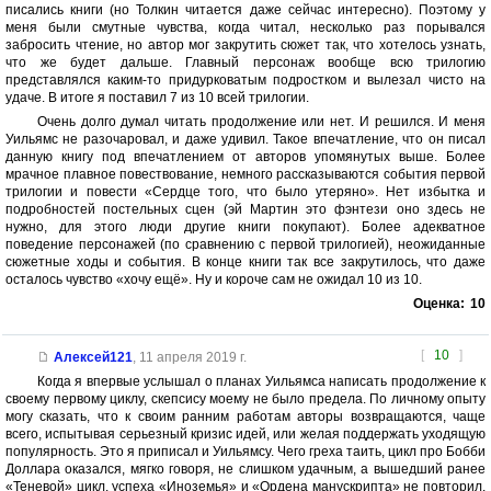
писались книги (но Толкин читается даже сейчас интересно). Поэтому у
меня были смутные чувства, когда читал, несколько раз порывался
забросить чтение, но автор мог закрутить сюжет так, что хотелось узнать,
что же будет дальше. Главный персонаж вообще всю трилогию
представлялся каким-то придурковатым подростком и вылезал чисто на
удаче. В итоге я поставил 7 из 10 всей трилогии.
Очень долго думал читать продолжение или нет. И решился. И меня
Уильямс не разочаровал, и даже удивил. Такое впечатление, что он писал
данную книгу под впечатлением от авторов упомянутых выше. Более
мрачное плавное повествование, немного рассказываются события первой
трилогии и повести «Сердце того, что было утеряно». Нет избытка и
подробностей постельных сцен (эй Мартин это фэнтези оно здесь не
нужно, для этого люди другие книги покупают). Более адекватное
поведение персонажей (по сравнению с первой трилогией), неожиданные
сюжетные ходы и события. В конце книги так все закрутилось, что даже
осталось чувство «хочу ещё». Ну и короче сам не ожидал 10 из 10.
Оценка:
10
[
10
]
Алексей121
,
11 апреля 2019 г.
Когда я впервые услышал о планах Уильямса написать продолжение к
своему первому циклу, скепсису моему не было предела. По личному опыту
могу сказать, что к своим ранним работам авторы возвращаются, чаще
всего, испытывая серьезный кризис идей, или желая поддержать уходящую
популярность. Это я приписал и Уильямсу. Чего греха таить, цикл про Бобби
Доллара оказался, мягко говоря, не слишком удачным, а вышедший ранее
«Теневой» цикл, успеха «Иноземья» и «Ордена манускрипта» не повторил.