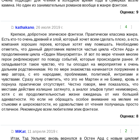
Очень подходит для чтения в холодное время года в сумерках возле
камина. Но один из занимательных романов вообще в жанре фэнтэзи.
Оценка:
9
[
4
]
kathakano
,
26 июля 2019 г.
Крепкое, добротное эпическое фэнтези. Практически классика жанра.
Есть кто-то очень древний и злой, который хочет всем сделать плохо, а есть
компания хороших героев, которые хотят ему помешать. Необходимо
отметить, что данный двухтомник является частью цикла «Остен Ард» и
продолжением цикла «Орден Манускрипта». И вот по мере чтения многие
герои рефлексируют по поводу событий, которые происходили ранее. И
складывается такое чувство, что ты опоздал на мероприятие к очень
дальним родственникам. Но по мере знакомства начинается погружение в
мир автора, с его народами, проблемами, политикой, интригами и
чувствами. Сразу хочу отметить, что это не Мартин и не Бэккер, кровь и
порнуха практически отсутствует. Честно говоря, мне показалось, что
местами действие излишне затянуто, а аналог эльфов тупит неимоверно,
хотя с их продолжительностью жизни ожидаешь от них большей
адекватности. Но если не обращать особое внимание на мелкие не
стыковки и шероховатости, но удовольствие от чтения получаешь просто
отличное. Рекомендую всем любителям эпик фэнтези.
Оценка:
8
[
2
]
MiKat
,
11 апреля 2019 г.
Итак, Тэд Уильямс вновь вернулся в Остен Ард с новым циклом!