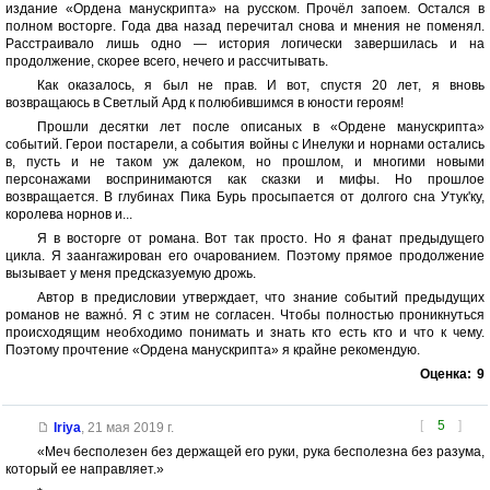
издание «Ордена манускрипта» на русском. Прочёл запоем. Остался в
полном восторге. Года два назад перечитал снова и мнения не поменял.
Расстраивало лишь одно — история логически завершилась и на
продолжение, скорее всего, нечего и рассчитывать.
Как оказалось, я был не прав. И вот, спустя 20 лет, я вновь
возвращаюсь в Светлый Ард к полюбившимся в юности героям!
Прошли десятки лет после описаных в «Ордене манускрипта»
событий. Герои постарели, а события войны с Инелуки и норнами остались
в, пусть и не таком уж далеком, но прошлом, и многими новыми
персонажами воспринимаются как сказки и мифы. Но прошлое
возвращается. В глубинах Пика Бурь просыпается от долгого сна Утук'ку,
королева норнов и...
Я в восторге от романа. Вот так просто. Но я фанат предыдущего
цикла. Я заангажирован его очарованием. Поэтому прямое продолжение
вызывает у меня предсказуемую дрожь.
Автор в предисловии утверждает, что знание событий предыдущих
романов не важнó. Я с этим не согласен. Чтобы полностью проникнуться
происходящим необходимо понимать и знать кто есть кто и что к чему.
Поэтому прочтение «Ордена манускрипта» я крайне рекомендую.
Оценка:
9
[
5
]
Iriya
,
21 мая 2019 г.
«Меч бесполезен без держащей его руки, рука бесполезна без разума,
который ее направляет.»