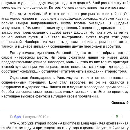
результате у парня под чутким руководством деда с бабкой развился жуткий
комплекс неполноценности. Который очень сильно влияет на его поступки.
При этом глобальный сюжет не спешит раскрывать свои тайны. Он
куда менее линеен и прост, чем в предыдущих романах, что тоже идет на
пользу. Общая направленность цикла вполне очевидна. В «Ордене
манускрипта» Уильямс оставил существенный задел под продолжение —
загадочное предсказание о судьбе детей Джошуа. Но при этом, автор не
пошел легким путем и не стал выстраивать сюжет вокруг этих двух
персонажей. Наоборот, их личность до самого финала романа остается
тайной, а в центре внимания совершенно другие персонажи и события.
Есть у романа один очень большой недостаток — он обрывается на
самом интересном месте. Ни одна сюжетная линия не имеет даже
предварительного финала, наоборот, большинство из них только приходят
к своей кульминации. Автор раскрывает несколько своих карт, до предела
обостряет конфликт... и оставляет читателя жить в ожидании второго тома.
Отдельная благодарность Уильямсу за то, что он не погнался за
современными трендами. Цикл стал взрослее, но он не скатился в
натурализм и «дарковость». Лишен он и модных в последнее время веяний
борьбы за социальные права различных меньшинств. Это по-прежнему
настоящее высокое фентези в лучшем своем проявлении.
Оценка:
9
[
9
]
Sph
,
1 августа 2019 г.
Что ж, это уже вторая после «A Brightness Long Ago» Кея фэнтезийная
глыба в этом году и претендент на книгу года в целом. Но уже сейчас могу