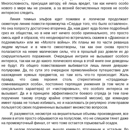
Многословность, присущая автору, ей лишь вредит, так как ничего особо
нового о мире мы не узнаем, а за возней бесчисленных героев не особо
интересно следить.
Линия темных эльфов идет поживее и логически продолжает
сюжетную линию повести-промежутка «Сердце того, что было оставлено».
Но она попросту достаточно вторична. Да, нам дают куда более подробный
срез их общества, но в нем нет ничего особо оригинального, это просто
смесь идей и образов, что неоднократно встречались скажем в «Драконах и
подземельях» или же «Молоте войны». Их планы же по части реванша
людям мутные и в чем-то смехотворны, так как они снова просто
полагаются на некие магические силы, что в прошлый раз довели их до
сокрушительного поражения. Очередные интриги не вызывают особого
интереса, так как ни до какого логического конца в этой книге они доведены
не будут. Из общего повествования выбивается лишь линия девушки-
полукровки. Да, по сути это очередное прямолинейное путешествие для
нахождения нужных предметов, но там хоть что-то происходит. Жаль
правда, что сама героиня столь стереотипная «страдающе-
сомневающаяся особа», постоянно терпящая унижения (в том числе и
сексуального характера) от «чистокровных», что особого интереса не
вызывает. Да и в принципе эффективности боевого отряда (и тем паче
поручение такому отряду крайне ответственной миссии), где командир
имеет права не только избивать, но и насиловать (и регулярно этим правом
пользуется) своих подчиненных вызывает множество вопросов.
И, разумеется, несмотря на внушительные объемы произведения, все
линии в итоге просто обрываются на полуслове, что не слишком тянет даже
на промежуточный финал, от чего тоже остается горьковатый осадок.
В целом произведение вышло каким-то вторичным и усталым. Во