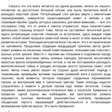
*
Сказать что эта книга читается на одном дыхании, ничего не сказать.
Несмотря на достаточно большой объем, она была прочитана мной в
рекордно короткие сроки. Потрясающий слог автора (вкупе с именитыми
переводчиками), невероятно захватывающий сюжет и любовь к уже
знакомым героям, судьбы которых оказались для меня важными, — все это
послужило тому, что от книги я смогла оторваться, лишь перелистывая
финальную страницу второго тома. Автор не заставляет читателей долго
ждать интригующих событий. Начиная со вступления, здесь каждая глава
являет собой некий прорыв в сюжетной линии и несет в себе важный виток
развития истории. Эпизодов-антрактов было так мало, что я их практически
не запомнила. Продолжая традицию предыдущей трилогии, автор делит
сюжет романа на несколько линий повествования, описывая нам события с
разных углов зрения. Вместе с героями мы побываем в подземном городе
норнов, узнаем жестокую жизнь кочевых народов тритингов, восхитимся
яркостью красок непревзойденных ситхов, а так же постараемся разгадать
многочисленные тайны и загадки, которыми просто пронизан сюжет этой
книги. Автор очень умело играет на струнах души читателей. Наряду с
тревожными, кровавыми, жуткими сценами сражений, битв и разного рода
насилия, были моменты, которые передают сердечные переживания
героев, их внутренний мир и трепетные чувства. Такие эпизоды надолго
сохранялись в памяти и делали героев еще ближе читателю. Снова
поражает, каким разнообразным получился мир у писателя. Буквально в
пределах одной сцены мы наблюдаем, как пространство романа
взрывается тысячью маленьких разноцветных осколков, превращая
обыденную серость окружающей действительности в потрясающее
воображение буйство красок. Это было прекрасно!
*