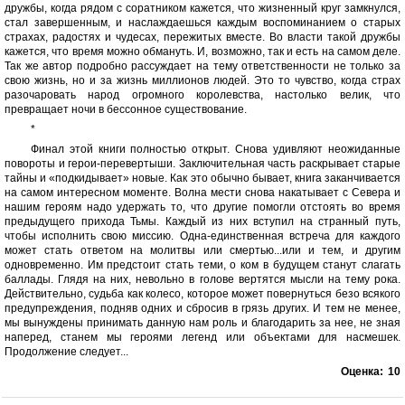
дружбы, когда рядом с соратником кажется, что жизненный круг замкнулся,
стал завершенным, и наслаждаешься каждым воспоминанием о старых
страхах, радостях и чудесах, пережитых вместе. Во власти такой дружбы
кажется, что время можно обмануть. И, возможно, так и есть на самом деле.
Так же автор подробно рассуждает на тему ответственности не только за
свою жизнь, но и за жизнь миллионов людей. Это то чувство, когда страх
разочаровать народ огромного королевства, настолько велик, что
превращает ночи в бессонное существование.
*
Финал этой книги полностью открыт. Снова удивляют неожиданные
повороты и герои-перевертыши. Заключительная часть раскрывает старые
тайны и «подкидывает» новые. Как это обычно бывает, книга заканчивается
на самом интересном моменте. Волна мести снова накатывает с Севера и
нашим героям надо удержать то, что другие помогли отстоять во время
предыдущего прихода Тьмы. Каждый из них вступил на странный путь,
чтобы исполнить свою миссию. Одна-единственная встреча для каждого
может стать ответом на молитвы или смертью...или и тем, и другим
одновременно. Им предстоит стать теми, о ком в будущем станут слагать
баллады. Глядя на них, невольно в голове вертятся мысли на тему рока.
Действительно, судьба как колесо, которое может повернуться безо всякого
предупреждения, подняв одних и сбросив в грязь других. И тем не менее,
мы вынуждены принимать данную нам роль и благодарить за нее, не зная
наперед, станем мы героями легенд или объектами для насмешек.
Продолжение следует...
Оценка:
10