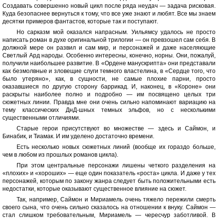
Создавать совершенно новый цикл после ряда неудач — задача рисковая.
Куда безопаснее вернуться к тому, что все уже знают и любят. Все мы знаем
десятки примеров фантастов, которые так и поступают.
Но сарказм мой оказался напрасным. Уильямсу удалось не просто
написать роман в духе оригинальной трилогии — он превзошел сам себя. В
должной мере он развил и сам мир, и персонажей и даже населяющие
Светлый Ард народы. Особенно интересны, конечно, норны. Они, пожалуй,
получили наибольшее развитие. В «Ордене манускрипта» они представали
как безмолвные и зловещие слуги темного властелина, в «Сердце того, что
было утеряно», как, в сущности, не самые плохие парни, просто
оказавшиеся по другую сторону баррикад. И, наконец, в «Короне» они
раскрыты наиболее полно и подробно — им посвящено целых три
сюжетных линии. Правда мне они очень сильно напоминают вариацию на
тему классических ДнД-шных темных эльфов, но с несколькими
существенными отличиями.
Старые герои присутствуют во множестве — здесь и Саймон, и
Бинабик, и Тиамак. И им уделено достаточно времени.
Есть несколько новых сюжетных линий (вообще их гораздо больше,
чем в любом из прошлых романов цикла).
При этом центральные персонажи лишены четкого разделения на
«плохих» и «хороших» — еще один показатель «роста» цикла. И даже у тех
персонажей, которым по закону жанра следует быть положительными есть
недостатки, которые оказывают существенное влияние на сюжет.
Так, например, Саймон и Мириамель очень тяжело пережили смерть
своего сына, что очень сильно сказалось на отношении к внуку. Саймон —
стал слишком требовательным, Мириамель — чересчур заботливой. В