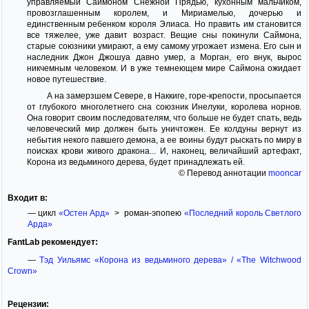
управляемый Саймоном Снежной Прядью, кухонным мальчиком,
провозглашенным королем, и Мириамелью, дочерью и
единственным ребенком короля Элиаса. Но править им становится
все тяжелее, уже давит возраст. Вещие сны покинули Саймона,
старые союзники умирают, а ему самому угрожает измена. Его сын и
наследник Джон Джошуа давно умер, а Морган, его внук, вырос
никчемным человеком. И в уже темнеющем мире Саймона ожидает
новое путешествие.
А на замерзшем Севере, в Наккиге, горе-крепости, просыпается
от глубокого многолетнего сна союзник Инелуки, королева норнов.
Она говорит своим последователям, что больше не будет спать, ведь
человеческий мир должен быть уничтожен. Ее колдуны вернут из
небытия некого павшего демона, а ее воины будут рыскать по миру в
поисках крови живого дракона... И, наконец, величайший артефакт,
Корона из ведьминого дерева, будет принадлежать ей.
© Перевод аннотации
mooncar
Входит в:
— цикл
«Остен Ард»
> роман-эпопею
«Последний король Светлого
Арда»
FantLab рекомендует:
—
Тэд Уильямс «Корона из ведьминого дерева» / «The Witchwood
Crown»
Рецензии: