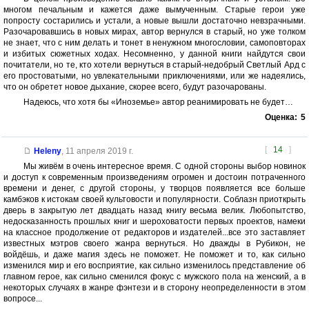
многом печальным и кажется даже вымученным. Старые герои уже
попросту состарились и устали, а новые вышли достаточно невзрачными.
Разочаровавшись в новых мирах, автор вернулся в старый, но уже толком
не знает, что с ним делать и тонет в ненужном многословии, самоповторах
и избитых сюжетных ходах. Несомненно, у данной книги найдутся свои
почитатели, но те, кто хотели вернуться в старый-недобрый Светлый Ард с
его простоватыми, но увлекательными приключениями, или же надеялись,
что он обретет новое дыхание, скорее всего, будут разочарованы.
Надеюсь, что хотя бы «Иноземье» автор реанимировать не будет…
Оценка:
5
[
14
]
Heleny
,
11 апреля 2019 г.
Мы живём в очень интересное время. С одной стороны выбор новинок
и доступ к современным произведениям огромен и достоин потраченного
времени и денег, с другой стороны, у творцов появляется все больше
камбэков к истокам своей культовости и популярности. Соблазн приоткрыть
дверь в закрытую лет двадцать назад книгу весьма велик. Любопытство,
недосказанность прошлых книг и шероховатости первых проектов, намеки
на классное продолжение от редакторов и издателей...все это заставляет
известных мэтров своего жанра вернуться. Но дважды в Рубикон, не
войдёшь, и даже магия здесь не поможет. Не поможет и то, как сильно
изменился мир и его восприятие, как сильно изменилось представление об
главном герое, как сильно сменился фокус с мужского пола на женский, а в
некоторых случаях в жанре фэнтези и в сторону неопределенности в этом
вопросе...