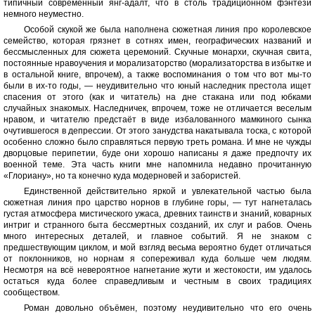
типичный современный янг-адалт, что в столь традиционном фэнтези
немного неуместно.
Особой скукой же была наполнена сюжетная линия про королевское
семейство, которая грязнет в сотнях имен, географических названий и
бессмысленных для сюжета церемоний. Скучные монархи, скучная свита,
постоянные нравоучения и морализаторство (морализаторства в избытке и
в остальной книге, впрочем), а также воспоминания о том что вот мы-то
были в их-то годы, — неудивительно что юный наследник престола ищет
спасения от этого (как и читатель) на дне стакана или под юбками
случайных знакомых. Наследничек, впрочем, тоже не отличается веселым
нравом, и читателю предстаёт в виде избалованного мамкиного сынка
очутившегося в депрессии. От этого занудства накатывала тоска, с которой
особенно сложно было справляться первую треть романа. И мне не чужды
дворцовые перипетии, буде они хорошо написаны я даже предпочту их
военной теме. Эта часть книги мне напомнила недавно прочитанную
«Глориану», но та конечно куда модерновей и забористей.
Единственной действительно яркой и увлекательной частью была
сюжетная линия про царство норнов в глубине горы, — тут нагнеталась
густая атмосфера мистического ужаса, древних таинств и знаний, коварных
интриг и странного быта бессмертных созданий, их слуг и рабов. Очень
много интересных деталей, и главное событий. Я не знаком с
предшествующим циклом, и мой взгляд весьма вероятно будет отличаться
от поклонников, но норнам я сопереживал куда больше чем людям.
Несмотря на всё невероятное нагнетание жути и жестокости, им удалось
остаться куда более справедливым и честным в своих традициях
сообществом.
Роман довольно объёмен, поэтому неудивительно что его очень