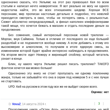
однозначно сказать, что Уильямс на этот раз превзошел Кея по всем
статьям и написал нечто невероятное. Я вот реально не могу ни одного
недостатка найти, это во всех отношениях шедевр. Хороши ВСЕ
персонажи, мир прописан настолько детально и подробно, что неволей
приходится смотреть в окно, чтобы не потерять связь с реальностью.
Сюжет абсолютно непредсказуемый, а финал наполнен клиффхэнгерами
такой мощи, что хочется бежать в магазин и отдать последние деньги за
продолжение.
Без сомнения, самый интересный персонаж новой трилогии —
Морган, внук Саймона. Только в отличие от последнего он еще больший
раздолбай и не подчиняется вообще никому. А если добавить к этому его
высокомерие и алкоголизм, то получаем в итоге ядерную смесь, за
изменением которой будет крайне интересно наблюдать в продолжениях.
На втором месте идет Нежеру и жирнющий спойлер, который читатель
узнает в конце.
Блин, ну какого черта Уильямс решил писать трилогию? ТАКОГО
фэнтези хочется как можно больше!
Однозначно эту книгу не стоит пропускать ни одному поклоннику
жанра, только не забывайте что она в серии под номером 5 и с нее лучше
не стартовать.
UPD: Кей на русском в этом году все же не выйдет скорее всего.
Оценка:
нет
[
3
]
VovaZ
,
14 августа 2024 г.
Продолжение цикла «Остен Ард», несколько коммерческое, на мой