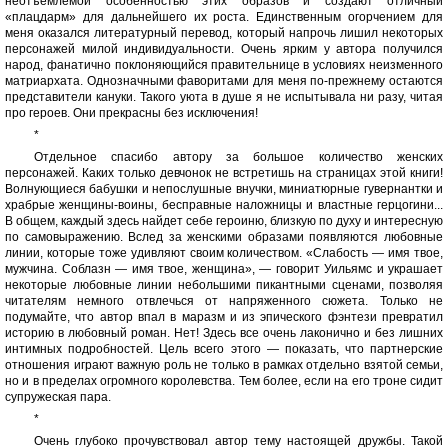
неотъемлемой особенностью этих образов и создают отличный
«плацдарм» для дальнейшего их роста. Единственным огорчением для
меня оказался литературный перевод, который напрочь лишил некоторых
персонажей милой индивидуальности. Очень ярким у автора получился
народ, фанатично поклоняющийся правительнице в условиях неизменного
матриархата. Однозначными фаворитами для меня по-прежнему остаются
представители кануки. Такого уюта в душе я не испытывала ни разу, читая
про героев. Они прекрасны без исключения!
*
Отдельное спасибо автору за большое количество женских
персонажей. Каких только девчонок не встретишь на страницах этой книги!
Волнующиеся бабушки и непослушные внучки, миниатюрные гувернантки и
храбрые женщины-воины, бесправные наложницы и властные герцогини...
В общем, каждый здесь найдет себе героиню, близкую по духу и интересную
по самовыражению. Вслед за женскими образами появляются любовные
линии, которые тоже удивляют своим количеством. «Слабость — имя твое,
мужчина. Соблазн — имя твое, женщина», — говорит Уильямс и украшает
некоторые любовные линии небольшими пикантными сценами, позволяя
читателям немного отвлечься от напряженного сюжета. Только не
подумайте, что автор впал в маразм и из эпического фэнтези превратил
историю в любовный роман. Нет! Здесь все очень лаконично и без лишних
интимных подробностей. Цель всего этого — показать, что партнерские
отношения играют важную роль не только в рамках отдельно взятой семьи,
но и в пределах огромного королевства. Тем более, если на его троне сидит
супружеская пара.
*
Очень глубоко прочувствовал автор тему настоящей дружбы. Такой