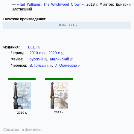
—
«Tad Williams. The Witchwood Crown»
, 2018 г. // автор: Дмитрий
Злотницкий
Похожие произведения:
показать
Издания:
ВСЕ
(5)
/период:
2010-е
,
2020-е
(3)
(2)
/языки:
русский
,
английский
(4)
(1)
/перевод:
В. Гольдич
,
И. Оганесова
(4)
(4)
2019 г.
2019 г.
Самиздат и фэнзины: