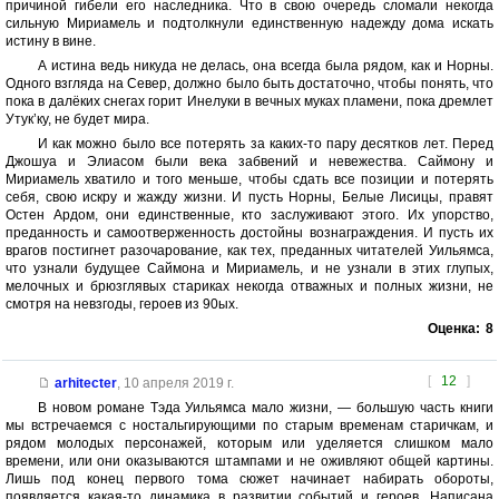
причиной гибели его наследника. Что в свою очередь сломали некогда
сильную Мириамель и подтолкнули единственную надежду дома искать
истину в вине.
А истина ведь никуда не делась, она всегда была рядом, как и Норны.
Одного взгляда на Север, должно было быть достаточно, чтобы понять, что
пока в далёких снегах горит Инелуки в вечных муках пламени, пока дремлет
Утук’ку, не будет мира.
И как можно было все потерять за каких-то пару десятков лет. Перед
Джошуа и Элиасом были века забвений и невежества. Саймону и
Мириамель хватило и того меньше, чтобы сдать все позиции и потерять
себя, свою искру и жажду жизни. И пусть Норны, Белые Лисицы, правят
Остен Ардом, они единственные, кто заслуживают этого. Их упорство,
преданность и самоотверженность достойны вознаграждения. И пусть их
врагов постигнет разочарование, как тех, преданных читателей Уильямса,
что узнали будущее Саймона и Мириамель, и не узнали в этих глупых,
мелочных и брюзглявых стариках некогда отважных и полных жизни, не
смотря на невзгоды, героев из 90ых.
Оценка:
8
[
12
]
arhitecter
,
10 апреля 2019 г.
В новом романе Тэда Уильямса мало жизни, — большую часть книги
мы встречаемся с ностальгирующими по старым временам старичкам, и
рядом молодых персонажей, которым или уделяется слишком мало
времени, или они оказываются штампами и не оживляют общей картины.
Лишь под конец первого тома сюжет начинает набирать обороты,
появляется какая-то динамика в развитии событий и героев. Написана