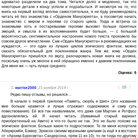
адекватно разделили на два тома. Читался долго и медленно, так что
некоторые детали к концу успели и подзабыться. И несмотря на то, что
книга на первый взгляд вполне самостоятельна, я не буду рекомендовать
читать её без знакомства с «Орденом Манускрипта», а посоветую начать
знакомство с миром и героями со старого цикла. Тогда и встреча со
знакомыми хоть и постаревшими героями вызовет больше приятных
эмоций, и смысла в их воспоминаниях будет больше, — с большой
вероятностью, сентиментальное настроение нового текста произвело бы
совсем другое впечатление. Сам «Орден Манускрипта» в рекомендациях не
нуждается, — это один из лучших циклов эпического фэнтези, можно
сказать обязательный для поклонников жанра. Тем же, кому «Орден
Манускрипта» пришёлся по вкусу, разочаровать новая книга не должна,
поскольку очень уж многое в ней обращено именно к давним поклонникам.
Для меня же — чуть лучше среднего.
Оценка:
6
[
10
]
warrior2000
,
23 ноября 2019 г.
Редко пишу отзывы, но решился…
В начале о первой трилогии «Память, скорбь и Шип» (это название
мне больше нравится и лучше отражает содержимое и саму суть
повествования). Её все так нахваливали, что даже сам Мартин и Ротфусс
вдохновлялись ей. Я начал читать (бумажный старый вариант
приобретенный на Авито) и что-то было не так. Это не было похоже на
эпическое фэнтези. Больше какое-то подростковое. То ли меня испортили
Аберкромби, Бэккер, Эриксон своими мрачными циклами (а ещё я в восторге
от «Архива Буресвета» Сандерсона, прям 11 из 10), то ли тогда по-другому