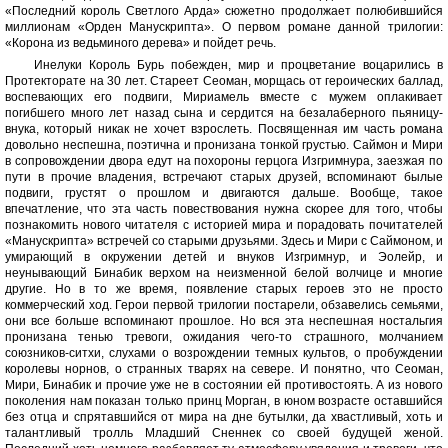
«Последний король Светлого Арда» сюжетно продолжает полюбившийся
миллионам «Орден Манускрипта». О первом романе данной трилогии:
«Корона из ведьминого дерева» и пойдет речь.
Инелуки Король Бурь побежден, мир и процветание воцарились в
Протекторате на 30 лет. Стареет Сеоман, морщась от героических баллад,
воспевающих его подвиги, Мириамель вместе с мужем оплакивает
погибшего много лет назад сына и сердится на безалаберного пьяницу-
внука, который никак не хочет взрослеть. Посвященная им часть романа
довольно неспешна, поэтична и пронизана тонкой грустью. Саймон и Мири
в сопровождении двора едут на похороны герцога Изгримнура, заезжая по
пути в прочие владения, встречают старых друзей, вспоминают былые
подвиги, грустят о прошлом и двигаются дальше. Вообще, такое
впечатление, что эта часть повествования нужна скорее для того, чтобы
познакомить нового читателя с историей мира и порадовать почитателей
«Манускрипта» встречей со старыми друзьями. Здесь и Мири с Саймоном, и
умирающий в окружении детей и внуков Изгримнур, и Эолейр, и
неунывающий Бинабик верхом на неизменной белой волчице и многие
другие. Но в то же время, появление старых героев это не просто
коммерческий ход. Герои первой трилогии постарели, обзавелись семьями,
они все больше вспоминают прошлое. Но вся эта неспешная ностальгия
пронизана тенью тревоги, ожидания чего-то страшного, молчанием
союзников-ситхи, слухами о возрождении темных культов, о пробуждении
королевы норнов, о странных тварях на севере. И понятно, что Сеоман,
Мири, Бинабик и прочие уже не в состоянии ей противостоять. А из нового
поколения нам показан только принц Морган, в юном возрасте оставшийся
без отца и спрятавшийся от мира на дне бутылки, да хвастливый, хоть и
талантливый тролль Младший Сненнек со своей будущей женой.