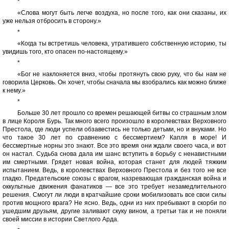
*
«Слова могут быть легче воздуха, но после того, как они сказаны, их
уже нельзя отбросить в сторону.»
*
«Когда ты встретишь человека, утратившего собственную историю, ты
увидишь того, кто опасен по-настоящему.»
*
«Бог не наклоняется вниз, чтобы протянуть свою руку, что бы нам не
говорила Церковь. Он хочет, чтобы сначала мы взобрались как можно ближе
к нему.»
*
Больше 30 лет прошло со времен решающей битвы со страшным злом
в лице Короля Бурь. Так много всего произошло в королевствах Верховного
Престола, где люди успели обзавестись не только детьми, но и внуками. Но
что такое 30 лет по сравнению с бессмертием? Капля в море! И
бессмертные норны это знают. Все это время они ждали своего часа, и вот
он настал. Судьба снова дала им шанс вступить в борьбу с ненавистными
им смертными. Грядет новая война, которая станет для людей тяжким
испытанием. Ведь, в королевствах Верховного Престола и без того не все
гладко. Предательские союзы с врагом, назревающая гражданская война и
оккультные движения фанатиков — все это требует незамедлительного
решения. Смогут ли люди в кратчайшие сроки мобилизовать все свои силы
против мощного врага? Не ясно. Ведь, одни из них пребывают в скорби по
ушедшим друзьям, другие заливают скуку вином, а третьи так и не поняли
своей миссии в истории Светлого Арда.