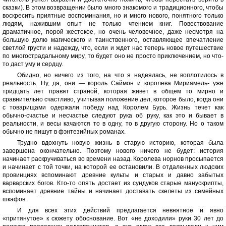
сказки). В этом возвращении было много знакомого и традиционного, чтобы
воскресить приятные воспоминания, но и много нового, понятного только
людям, нажившим опыт не только чтением книг. Повествование
драматичное, порой жестокое, но очень человечное, даже несмотря на
большую долю магического и таинственного, оставляющее впечатление
светлой грусти и надежду, что, если и ждет нас теперь новое путешествие
по многострадальному миру, то будет оно не просто приключением, но что-
то даст уму и сердцу.
Обидно, но ничего из того, на что я надеялась, не воплотилось в
реальность. Ну, да, они — король Саймон и королева Мириамель- уже
тридцать лет правят страной, которая живет в общем то мирно и
сравнительно счастливо, учитывая положение дел, которое было, когда они
с товарищами одержали победу над Королем Бурь. Жизнь течет как
обычно-счастье и несчастье следуют рука об руку, как это и бывает в
реальности, и весы качаются то в одну, то в другую сторону. Но о таком
обычно не пишут в фэнтезийных романах.
Трудно вдохнуть новую жизнь в старую историю, которая была
завершена окончательно. Поэтому нового ничего не будет: история
начинает раскручиваться во времени назад. Королева норнов просыпается
и начинает с той точки, на которой ее остановили. В отдаленных людских
провинциях вспоминают древние культы и старых и давно забытых
варварских богов. Кто-то опять достает из сундуков старые манускрипты,
вспоминает древние тайны и начинает доставать скелеты из семейных
шкафов.
И для всех этих действий предлагается невнятное и явно
«притянутое» к сюжету обоснование. Вот «не доходили» руки 30 лет до