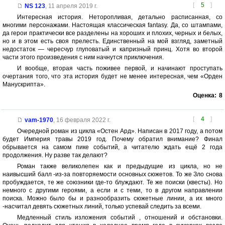
[
5
]
NS 123
,
11 апреля 2019 г.
Интересная история. Неторопливая, детально расписанная, со
многими персонажами. Настоящая классическая fantasy. Да, со штампами,
да герои практически все разделены на хороших и плохих, черных и белых,
но и в этом есть своя прелесть. Единственный на мой взгляд, заметный
недостаток — чересчур глуповатый и капризный принц. Хотя во второй
части этого произведения с ним начнутся приключения.
И вообще, вторая часть поживее первой, и начинают проступать
очертания того, что эта история будет не менее интересная, чем «Орден
Манускрипта».
Оценка:
8
[
4
]
vam-1970
,
16 февраля 2022 г.
Очередной роман из цикла «Остен Ард». Написан в 2017 году, а потом
будет Империя травы 2019 год. Почему обратил внимание? Финал
обрывается на самом пике событий, а читателю ждать ещё 2 года
продолжения. Ну разве так делают?
Роман также великолепен как и предыдущие из цикла, но не
наивысший балл -из-за повторяемости основных сюжетов. То же Зло снова
пробуждается, те же союзники где-то блуждают. Те же поиски (квесты). Но
немного с другими героями, а если и с теми, то в другом направлении
поиска. Можно было бы и разнообразить сюжетные линии, а их много
-насчитал девять сюжетных линий, только успевай следить за всеми.
Медленный стиль изложения событий , отношений и обстановки.