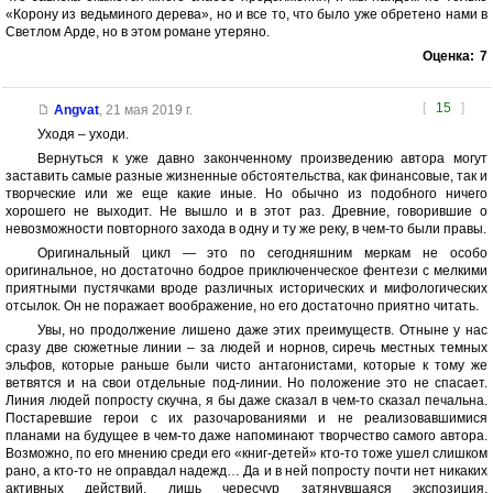
«Корону из ведьминого дерева», но и все то, что было уже обретено нами в
Светлом Арде, но в этом романе утеряно.
Оценка:
7
[
15
]
Angvat
,
21 мая 2019 г.
Уходя – уходи.
Вернуться к уже давно законченному произведению автора могут
заставить самые разные жизненные обстоятельства, как финансовые, так и
творческие или же еще какие иные. Но обычно из подобного ничего
хорошего не выходит. Не вышло и в этот раз. Древние, говорившие о
невозможности повторного захода в одну и ту же реку, в чем-то были правы.
Оригинальный цикл — это по сегодняшним меркам не особо
оригинальное, но достаточно бодрое приключенческое фентези с мелкими
приятными пустячками вроде различных исторических и мифологических
отсылок. Он не поражает воображение, но его достаточно приятно читать.
Увы, но продолжение лишено даже этих преимуществ. Отныне у нас
сразу две сюжетные линии – за людей и норнов, сиречь местных темных
эльфов, которые раньше были чисто антагонистами, которые к тому же
ветвятся и на свои отдельные под-линии. Но положение это не спасает.
Линия людей попросту скучна, я бы даже сказал в чем-то сказал печальна.
Постаревшие герои с их разочарованиями и не реализовавшимися
планами на будущее в чем-то даже напоминают творчество самого автора.
Возможно, по его мнению среди его «книг-детей» кто-то тоже ушел слишком
рано, а кто-то не оправдал надежд… Да и в ней попросту почти нет никаких
активных действий, лишь чересчур затянувшаяся экспозиция.