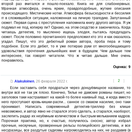
второй раз вчитался и пошло-поехало. Книга не для слабонервных.
Мрачная атмосфера, очень яркие, правдоподобные, жуткие описания
происходящего. Мистические нотки. Атмосфера безысходности и бессилия
гг в сложившейся ситуации, наложенная на личную трагедию. Запутанный
сюжет. Первая сцена с преступления напомнила книгу другого автора. Я уж
подумал не под, копирку ли? Однако, на этом сходство и закончилось. Когда
читаешь детектив, то мысленно ищешь злодея, пытаясь предугадать
сюжет. После половино прочитанного предположил кто это и как оказалось
угадал. Пишут, что это дебютный роман автора, проба пера и тому
подобное. Если это дебют, то я уже потираю руки от многообещающего
удовольствия прочтения дальнейших книг в будущем. Чем дальше тем
интереснее, так говорят читатели. Что ж читаю дальше. Мне очень
понравилось.
Оценка:
9
[
2
]
Alakuloinen
,
26 февраля 2022 г.
Если заставить себя продраться через донцуёвищное название, то
внутри всё не так уж плохо. Конечно, Тилье не дамские романы пишет, но
заголовок таки настраивает на какой-то более наивный лад, и когда вместо
него проступают кровь-кишки-распи... санное со смаком насилие, оно таки
пронимает. Написать современный детектив-триллер без клише
невозможно, и автор явно не старался этого сделать, а старался, наоборот,
заслепить радар их неуёмным количеством и быстрым мельканием кадров.
Порочная практика, но, к счастью, получилось сносно; автор избрал
прочные, нескучные, проверенные рельсы полицейского детектива, и все
несуразицы, все раздутые садизмы нагромоздились на них, не раздавив (в