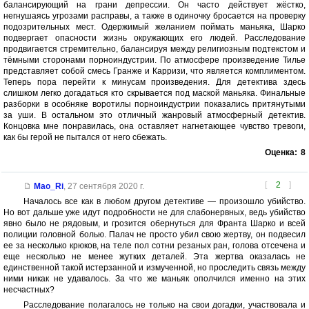
балансирующий на грани депрессии. Он часто действует жёстко,
негнушаясь угрозами расправы, а также в одиночку бросается на проверку
подозрительных мест. Одержимый желанием поймать маньяка, Шарко
подвергает опасности жизнь окружающих его людей. Расследование
продвигается стремительно, балансируя между религиозным подтекстом и
тёмными сторонами порноиндустрии. По атмосфере произведение Тилье
представляет собой смесь Гранже и Карризи, что является комплиментом.
Теперь пора перейти к минусам произведения. Для детектива здесь
слишком легко догадаться кто скрывается под маской маньяка. Финальные
разборки в особняке воротилы порноиндустрии показались притянутыми
за уши. В остальном это отличный жанровый атмосферный детектив.
Концовка мне понравилась, она оставляет нагнетающее чувство тревоги,
как бы герой не пытался от него сбежать.
Оценка:
8
[
2
]
Mao_Ri
,
27 сентября 2020 г.
Началось все как в любом другом детективе — произошло убийство.
Но вот дальше уже идут подробности не для слабонервных, ведь убийство
явно было не рядовым, и грозится обернуться для Франта Шарко и всей
полиции головной болью. Палач не просто убил свою жертву, он подвесил
ее за несколько крюков, на теле пол сотни резаных ран, голова отсечена и
еще несколько не менее жутких деталей. Эта жертва оказалась не
единственной такой истерзанной и измученной, но проследить связь между
ними никак не удавалось. За что же маньяк ополчился именно на этих
несчастных?
Расследование полагалось не только на свои догадки, участвовала и