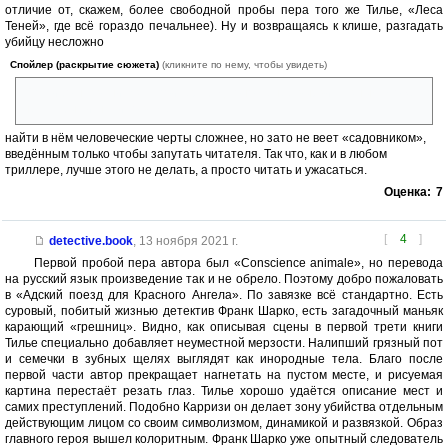
отличие от, скажем, более свободной пробы пера того же Тилье, «Леса
Теней», где всё гораздо печальнее). Ну и возвращаясь к клише, разгадать
убийцу несложно
Спойлер (раскрытие сюжета)
(кликните по нему, чтобы увидеть)
Спасибо названию за спойлер, будь оно менее вырвиглазным, может,
не так бы сигналило в уме
найти в нём человеческие черты сложнее, но зато не веет «садовником»,
введённым только чтобы запутать читателя. Так что, как и в любом
триллере, лучше этого не делать, а просто читать и ужасаться.
Оценка:
7
[
4
]
detective.book
,
13 ноября 2021 г.
Первой пробой пера автора был «Conscience animale», но перевода
на русский язык произведение так и не обрело. Поэтому добро пожаловать
в «Адский поезд для Красного Ангела». По завязке всё стандартно. Есть
суровый, побитый жизнью детектив Франк Шарко, есть загадочный маньяк
карающий «грешниц». Видно, как описывая сцены в первой трети книги
Тилье специально добавляет неуместной мерзости. Налипший грязный пот
и семечки в зубных щелях выглядят как инородные тела. Благо после
первой части автор прекращает нагнетать на пустом месте, и рисуемая
картина перестаёт резать глаз. Тилье хорошо удаётся описание мест и
самих преступлений. Подобно Карризи он делает зону убийства отдельным
действующим лицом со своим символизмом, динамикой и развязкой. Образ
главного героя вышел колоритным. Франк Шарко уже опытный следователь