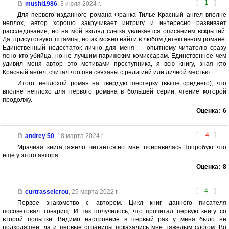
[
1
]
mushi1986
,
3 июля 2024 г.
Для первого изданного романа Франка Тилье Красный ангел вполне
неплох, автор хорошо закручивает интригу и интересно развивает
расследование, но на мой взгляд слегка увлекается описанием вскрытий.
Да, присутствуют штампы, но их можно найти в любом детективном романе.
Единственный недостаток лично для меня — опытному читателю сразу
ясно кто убийца, но не лучшим парижским комиссарам. Единственное чем
удивил меня автор это мотивами преступника, я всю книгу, зная кто
Красный ангел, считал что они связаны с религией или личной местью.
Итого: неплохой роман на твердую шестерку (выше среднего), что
вполне неплохо для первого романа в большей серии, чтение которой
продолжу.
Оценка:
6
[
-4
]
andrey 50
,
18 марта 2024 г.
Мрачная книга,тяжело читается,но мне понравилась.Попробую что
ещё у этого автора.
Оценка:
8
[
4
]
curtrasselcrou
,
29 марта 2022 г.
Первое знакомство с автором. Цикл книг данного писателя
посоветовал товарищ. И так получилось, что прочитал первую книгу со
второй попытки. Видимо настроение в первый раз у меня было не
подходящее, да и первые страницы показались мне тяжелым слогом. Во