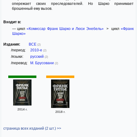
опережает своих преследователей. Но Шарко принимает
брошенный ему вызов.
Входит в:
— цикл
«Комиссар Франк Шарко и Люси Энебель»
> цикл
«Франк
Шарко»
Издания:
ВСЕ
(2)
/период:
2010-е
(2)
/языки:
русский
(2)
/перевод:
М. Брусовани
(2)
2014 г.
2018 г.
страница всех изданий (2 шт.) >>