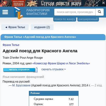
ЛАБОРАТОРИЯ
ФАНТАСТИКИ
поиск по жанру
расширенный
◄ Франк Тилье
издания (2)
Франк Тилье «Адский поезд для Красного Ангела»
Франк Тилье
Адский поезд для Красного Ангела
Train D'enfer Pour Ange Rouge
Роман,
2004
год; цикл
«Комиссар Франк Шарко и Люси Энебель»
скачать отрывок >
читать отрывок
Язык написания: французский
Перевод на русский:
—
М. Брусовани
(Адский поезд для Красного Ангела)
; 2014 г.
— 2 изд.
Рейтинг
Средняя оценка:
7.12
Оценок:
177