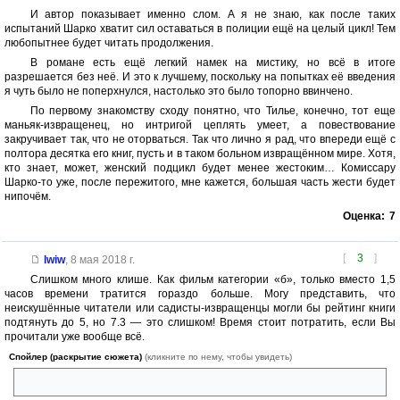
И автор показывает именно слом. А я не знаю, как после таких
испытаний Шарко хватит сил оставаться в полиции ещё на целый цикл! Тем
любопытнее будет читать продолжения.
В романе есть ещё легкий намек на мистику, но всё в итоге
разрешается без неё. И это к лучшему, поскольку на попытках её введения
я чуть было не поперхнулся, настолько это было топорно ввинчено.
По первому знакомству сходу понятно, что Тилье, конечно, тот еще
маньяк-извращенец, но интригой цеплять умеет, а повествование
закручивает так, что не оторваться. Так что лично я рад, что впереди ещё с
полтора десятка его книг, пусть и в таком больном извращённом мире. Хотя,
кто знает, может, женский подцикл будет менее жестоким… Комиссару
Шарко-то уже, после пережитого, мне кажется, большая часть жести будет
нипочём.
Оценка:
7
[
3
]
lwiw
,
8 мая 2018 г.
Слишком много клише. Как фильм категории «б», только вместо 1,5
часов времени тратится гораздо больше. Могу представить, что
неискушённые читатели или садисты-извращенцы могли бы рейтинг книги
подтянуть до 5, но 7.3 — это слишком! Время стоит потратить, если Вы
прочитали уже вообще всё.
Спойлер (раскрытие сюжета)
(кликните по нему, чтобы увидеть)
спойлер уже в названии. Зачем???