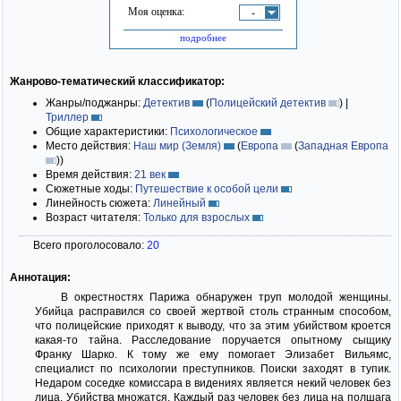
Моя оценка:
-
подробнее
Жанрово-тематический классификатор:
Жанры/поджанры:
Детектив
(
Полицейский детектив
)
|
Триллер
Общие характеристики:
Психологическое
Место действия:
Наш мир (Земля)
(
Европа
(
Западная Европа
)
)
Время действия:
21 век
Сюжетные ходы:
Путешествие к особой цели
Линейность сюжета:
Линейный
Возраст читателя:
Только для взрослых
Всего проголосовало:
20
Аннотация:
В окрестностях Парижа обнаружен труп молодой женщины.
Убийца расправился со своей жертвой столь странным способом,
что полицейские приходят к выводу, что за этим убийством кроется
какая-то тайна. Расследование поручается опытному сыщику
Франку Шарко. К тому же ему помогает Элизабет Вильямс,
специалист по психологии преступников. Поиски заходят в тупик.
Недаром соседке комиссара в видениях является некий человек без
лица. Убийства множатся. Каждый раз человек без лица на полшага