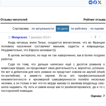
Отзывы читателей
Рейтинг отзыва
Сортировка:
по актуальности
по дате
по рейтингу
по оценке
[
2
]
Wongraven
,
7 декабря 2024 г.
Когда читаешь книги Тилье, создается впечатление, что во Франции
половину населения составляют маньяки, садисты и извращенцы.
Неудивительно, что Европа загнивает)))
В целом, интересно, но еще не так навороченно, как в более поздних
работах.
Судя по тому, что дальше написано ещё с десяток романов о
комиссаре Шарко, он продолжает свою деятельность и, вероятно, успешно.
Но вот в дебютном для него романе он предстает совсем не акулой (shark
по-английски), а каким-то окунем. Из-за его профессиональной
некомпетентности и чрезмерной самоуверенности погибло несколько
человек, а он только и мог что по морде какому-то жалкому владельцу секс-
шопа надавать. Ну хоть в самом конце как-то реабилитировался, да и то с
посторонней помощью.
Оценка:
7