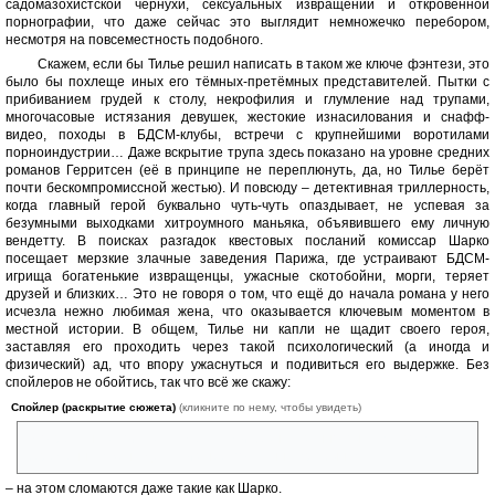
садомазохистской чернухи, сексуальных извращений и откровенной
порнографии, что даже сейчас это выглядит немножечко перебором,
несмотря на повсеместность подобного.
Скажем, если бы Тилье решил написать в таком же ключе фэнтези, это
было бы похлеще иных его тёмных-претёмных представителей. Пытки с
прибиванием грудей к столу, некрофилия и глумление над трупами,
многочасовые истязания девушек, жестокие изнасилования и снафф-
видео, походы в БДСМ-клубы, встречи с крупнейшими воротилами
порноиндустрии… Даже вскрытие трупа здесь показано на уровне средних
романов Герритсен (её в принципе не переплюнуть, да, но Тилье берёт
почти бескомпромиссной жестью). И повсюду – детективная триллерность,
когда главный герой буквально чуть-чуть опаздывает, не успевая за
безумными выходками хитроумного маньяка, объявившего ему личную
вендетту. В поисках разгадок квестовых посланий комиссар Шарко
посещает мерзкие злачные заведения Парижа, где устраивают БДСМ-
игрища богатенькие извращенцы, ужасные скотобойни, морги, теряет
друзей и близких… Это не говоря о том, что ещё до начала романа у него
исчезла нежно любимая жена, что оказывается ключевым моментом в
местной истории. В общем, Тилье ни капли не щадит своего героя,
заставляя его проходить через такой психологический (а иногда и
физический) ад, что впору ужаснуться и подивиться его выдержке. Без
спойлеров не обойтись, так что всё же скажу:
Спойлер (раскрытие сюжета)
(кликните по нему, чтобы увидеть)
смотреть на записях, как месяцами безнаказанно пытают твою
беременную жену, делая из неё послушную рабыню
– на этом сломаются даже такие как Шарко.