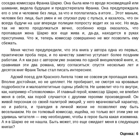
соседка комиссара Франка Шарко. Она была кем-то вроде ясновидящей или
шаманки, видела будущее и предостерегала Франка. Она предупреждала
его о зле и человеке без лица, за что и поплатилась в итоге... Этот маньяк,
человек без лица, был умен и не спускал руку с пульса, и казалось, что он
всегда будучи на шаг впереди полиции попросту водит их за нос. Но ведь
так не могло продолжаться вечно, особенно когда оказалось, что
пропавшая жена Шарко все еще жива и, да-да, находится в руках
преступника. Что ж, теперь комиссар совершенно не мог позволить ему
сбежать.
Меня честно предупредили, что эта книга у автора одна из первых,
практически проба пера, и по качеству заметно уступает более поздним
работам. А я как раз с автором уже знакома по одной внецикловой книге, и,
сравнивая эти два романа, могу согласиться: спустя несколько лет и
десяток книг Франк Тилье стал писать интереснее.
Адский поезд для Красного Ангела тоже не совсем уж пропащая книга.
Вполне достойная, но не цепляет. Не пробирает, не смотря на кровавые
подробности и малоаппетитные сцены убийств. Не шевелит что-то внутри,
как, например «Головоломка». И главный герой, комиссар Шарко, не влюбил
меня в себя, как порой случается с другими героями произведений. Он
живой персонаж со своей палитрой эмоций, у него мрачноватый характер,
но и работа, и трагедия в личной жизни не позволяют ему быть
весельчаком. Но он толковый комиссар, ищейка, но только вот этим уже не
удивишь читателя — ему необходимо, чтобы в герое была какая изюминка.
А я в Шарко ее не нашла. Быть может, это еще ожидает меня в следующих
книгах?
Оценка:
6