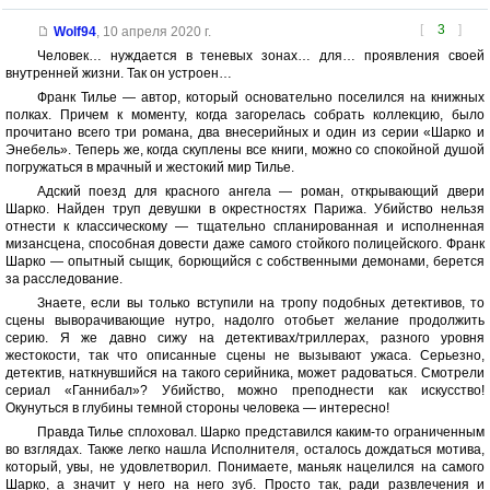
[
3
]
Wolf94
,
10 апреля 2020 г.
Человек… нуждается в теневых зонах… для… проявления своей
внутренней жизни. Так он устроен…
Франк Тилье — автор, который основательно поселился на книжных
полках. Причем к моменту, когда загорелась собрать коллекцию, было
прочитано всего три романа, два внесерийных и один из серии «Шарко и
Энебель». Теперь же, когда скуплены все книги, можно со спокойной душой
погружаться в мрачный и жестокий мир Тилье.
Адский поезд для красного ангела — роман, открывающий двери
Шарко. Найден труп девушки в окрестностях Парижа. Убийство нельзя
отнести к классическому — тщательно спланированная и исполненная
мизансцена, способная довести даже самого стойкого полицейского. Франк
Шарко — опытный сыщик, борющийся с собственными демонами, берется
за расследование.
Знаете, если вы только вступили на тропу подобных детективов, то
сцены выворачивающие нутро, надолго отобьет желание продолжить
серию. Я же давно сижу на детективах/триллерах, разного уровня
жестокости, так что описанные сцены не вызывают ужаса. Серьезно,
детектив, наткнувшийся на такого серийника, может радоваться. Смотрели
сериал «Ганнибал»? Убийство, можно преподнести как искусство!
Окунуться в глубины темной стороны человека — интересно!
Правда Тилье сплоховал. Шарко представился каким-то ограниченным
во взглядах. Также легко нашла Исполнителя, осталось дождаться мотива,
который, увы, не удовлетворил. Понимаете, маньяк нацелился на самого
Шарко, а значит у него на него зуб. Просто так, ради развлечения и