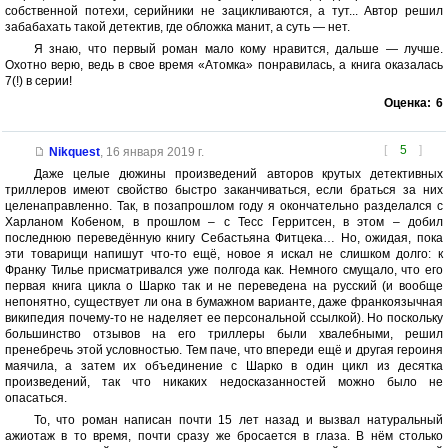
собственной потехи, серийники не зацикливаются, а тут... Автор решил
забабахать такой детектив, где обложка манит, а суть — нет.
Я знаю, что первый роман мало кому нравится, дальше — лучше.
Охотно верю, ведь в свое время «Атомка» понравилась, а книга оказалась
7(!) в серии!
Оценка:
6
[
5
]
Nikquest
,
16 января 2019 г.
Даже целые дюжины произведений авторов крутых детективных
триллеров имеют свойство быстро заканчиваться, если браться за них
целенаправленно. Так, в позапрошлом году я окончательно разделался с
Харланом Кобеном, в прошлом – с Тесс Герритсен, в этом – добил
последнюю переведённую книгу Себастьяна Фитцека… Но, ожидая, пока
эти товарищи напишут что-то ещё, новое я искал не слишком долго: к
Франку Тилье присматривался уже полгода как. Немного смущало, что его
первая книга цикла о Шарко так и не переведена на русский (и вообще
непонятно, существует ли она в бумажном варианте, даже франкоязычная
википедия почему-то не наделяет ее персональной ссылкой). Но поскольку
большинство отзывов на его триллеры были хвалебными, решил
пренебречь этой условностью. Тем паче, что впереди ещё и другая героиня
маячила, а затем их объединение с Шарко в один цикл из десятка
произведений, так что никаких недосказанностей можно было не
опасаться.
То, что роман написан почти 15 лет назад и вызвал натуральный
ажиотаж в то время, почти сразу же бросается в глаза. В нём столько