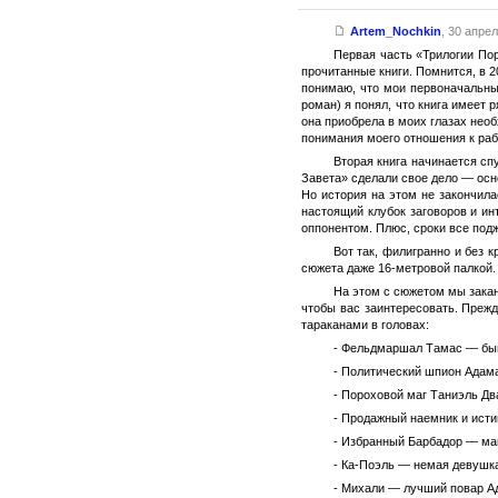
Artem_Nochkin
,
30 апрел
Первая часть «Трилогии Пор
прочитанные книги. Помнится, в 2
понимаю, что мои первоначальны
роман) я понял, что книга имеет р
она приобрела в моих глазах необ
понимания моего отношения к раб
Вторая книга начинается сп
Завета» сделали свое дело — осн
Но история на этом не закончила
настоящий клубок заговоров и и
оппонентом. Плюс, сроки все под
Вот так, филигранно и без 
сюжета даже 16-метровой палкой. 
На этом с сюжетом мы закан
чтобы вас заинтересовать. Преж
тараканами в головах:
- Фельдмаршал Тамас — быв
- Политический шпион Адама
- Пороховой маг Таниэль Дв
- Продажный наемник и исти
- Избранный Барбадор — маг
- Ка-Поэль — немая девушк
- Михали — лучший повар Ад