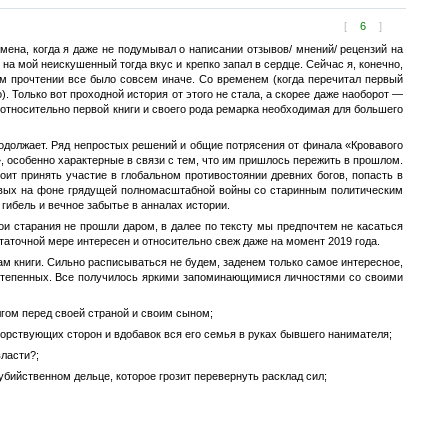
[
6
]
емена, когда я даже не подумывал о написании отзывов/ мнений/ рецензий на
а мой неискушенный тогда вкус и крепко запал в сердце. Сейчас я, конечно,
м прочтении все было совсем иначе. Со временем (когда перечитал первый
о). Только вот проходной история от этого не стала, а скорее даже наоборот —
а относительно первой книги и своего рода ремарка необходимая для большего
родолжает. Ряд непростых решений и общие потрясения от финала «Кровавого
 особенно характерные в связи с тем, что им пришлось пережить в прошлом.
ит принять участие в глобальном противостоянии древних богов, попасть в
живых на фоне грядущей полномасштабной войны со старинным политическим
гибель и вечное забытье в анналах истории.
мои старания не прошли даром, в далее по тексту мы предпочтем не касаться
остаточной мере интересен и относительно свеж даже на момент 2019 года.
м книги. Сильно расписываться не будем, заденем только самое интересное,
ростепенных. Все получилось яркими запоминающимися личностями со своими
гом перед своей страной и своим сыном;
борствующих сторон и вдобавок вся его семья в руках бывшего нанимателя;
ласти?;
бийственном дельце, которое грозит перевернуть расклад сил;