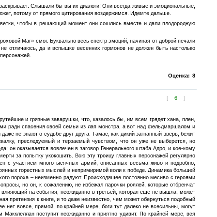
е раскрывает. Слышали бы вы их диалоги! Они всегда живые и эмоциональные,
сюжет, потому от прямого цитирования воздержимся. Идемте дальше.
ые ветки, чтобы в решающий момент они сошлись вместе и дали плодородную
ороховой Маг» смог. Буквально весь спектр эмоций, начиная от доброй печали
 не отличаюсь, да и вспышке весенних гормонов не должен быть настолько
 персонажей.
Оценка:
8
[
6
]
рутейшие и грязные заварушки, что, казалось бы, им всем грядет хана, плен,
ами ради спасения своей семьи из лап монстра, а вот над фельдмаршалом и
аже не знают о судьбе друг друга. Тамас, как дикий загнанный зверь, бежит
калку, преследуемый и терзаемый чувством, что он уже не выберется, но
да: он оказывается вовлечен в заговор Генерального штаба Адро, и кое-кому
мерти за попытку укокошить. Всю эту троицу главных персонажей регулярно
сцен с участием многотысячных армий, описанных весьма живо и подробно,
тоянных горестных мыслей и непримиримой воли к победе. Динамика большей
 сухого пороха – неизменно радуют. Происходящее постоянно месиво с героями
опросы, но он, к сожалению, не избежал парочки роялей, которые отбренчат
не влияющий на события, неожиданно в третьей, которая еще не вышла, может
ая претензия к книге, и то даже неизвестно, чем может обернуться подобный
е нет вовсе, прямой, по крайней мере, боги тут далеко не всесильны, могут
м Макклеллан поступит неожиданно и приятно удивит. По крайней мере, вся