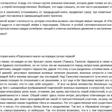
 согласитесь! А ведь это только скупое внешнее описание, которое даже толики их н
е, а порой непосредственные. Вообщем, это надо слышать, но они часто раскрывают 
тся в трилогиях) отталкиваясь от предыдущей книги, продвигает сразу три сюжетн
будет поставлена в завершающей книге трилогии.
 книгой может считаться та, которая способна вызвать настоящие живые эмоции. И «П
ей радости и настоящей любви к персонажам. Обычно я особой сентиментальностью
 прочувствовал каждое колебание эмоций и отмечал малейшее движение в настроении
книги?
вторая книга «Порохового мага» на порядок лучше первой!
 линии, но каждая из них бросает своих героев (Тамаса, Таниэля, Адамата) в такие к
ния Адамата поспокойнее, но он точно так же оказывается перед непростыми дилемм
ятники, ожидая скорого пиршества, даром что отец и сын разделены сотнями миль и д
 армией, регулярно принимая волевые нелегкие решения, военные хитрости и сме
каждый бой и маневр проходит как последний. Над Таниэлем смыкаются тучи иного ро
римая позиция по отношению к их решениям, а тут еще и бог Кресимир желает его с
 кого-то пытают, кто-то сам себя изнуряет… И все на фоне множества батальных 
щу боя с шикарнейше воображаемой «картинкой» военных маневров и хитростей, пос
серая атмосфера грязи, вони, отчаяния, рек крови, жестокости, порой избыточной, и
привязанности к оным. Общий сюжет здесь полон интриг, регулярно отвечающих на в
, персонаж, две книги проходивший как какой-то третьестепенный участник, ни разу 
ожные намеки) неким подобием «бога из машины». Но это единственная моя существенн
» я писал, что опасаюсь битвы богов в продолжении. Так вот, в «Кровавом походе» е
ти, самоустранились от войнушки. Так что вполне возможно, что и с тем персонаже