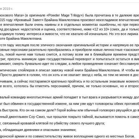
я 2019 г.
охового Мага» (в оригинале «Powder Mage Trilogy») была прочитана в те далекие вр
015 году «Кровавый Завет» Брайана Макклеллана произвел неизгладимое впечатление н
е впечатления были очень наивны и в отдельных моментах ошибочны, но при перво
яд досадных недостатков и оценка, соответственно, ниже «12 из 10» (смех, да и тольк
ходимую толику интереса и живости, что не хватало ей изначально. Но это все лирик
оте Брайана Макклеллана.
устя пару месяцев после эпичного окончания оригинальной истории и напрямую ее п
овные персонажи разительно преобразились и приобрели новые личностные «заскоки»,
сь, покой нынче нам только снится, а потому всем им в ближайшем времени предсто
нтриг, пресечь минимум один государственный переворот и попытаться остаться в 
жимают, смерть буквально идет по следам, а любое промедление означает бесславную 
критических спойлеров я описал завязку новой книги Брайана Макклеллана. И чтобы 
Просто держите в голове, что он хоть и не хватает звезд с неба, но тем не менее в д
чиваем, а сейчас постараемся кратенько пройтись и по остальным знаковым момента
де всего, хотелось бы отметить персонажей, причем, не только основных, но и вто
алый командир многотысячных армий попадает в тыл врага и разрывается между дол
т был обвинен в государственной измене, за ним уже идут головорезы обеих противо
а Выстрела. Кто он на самом деле? Герой войны или обычный головорез рвущийся до в
нный джентльмен Соу-Смиз, чье прошлое покрыто тайной, вызывается помочь в самоу
, связанный кровавой клятвой по убийству своего лучшего друга;
а, обладающая древними и опасными знаниями;
ронской армии и по совместительству живое воплощение одного из местных Богов.