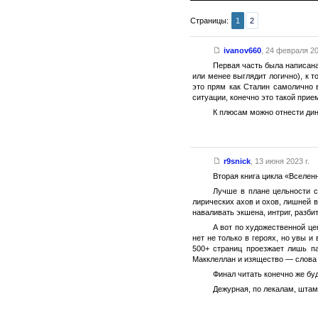
Страницы:
1
2
ivanov660
,
24 февраля 20
Первая часть была написана
или менее выглядит логично), к 
это прям как Сталин самолично 
ситуации, конечно это такой прие
К плюсам можно отнести дин
r9snick
,
13 июня 2023 г.
Вторая книга цикла «Вселен
Лучше в плане цельности с
лирических ахов и охов, лишней 
наваливать экшена, интриг, разб
А вот по художественной цен
нет не только в героях, но увы 
500+ страниц проезжает лишь п
Макклеллан и изящество — слова 
Финал читать конечно же буд
Дежурная, по лекалам, штам