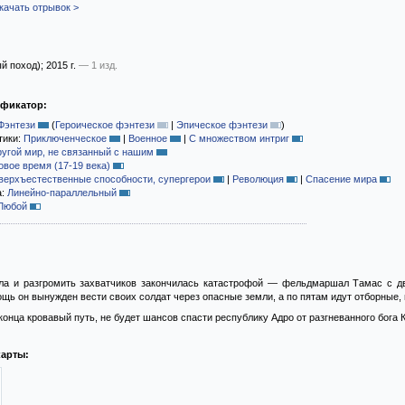
качать отрывок >
й поход)
; 2015 г.
— 1 изд.
ификатор:
Фэнтези
(
Героическое фэнтези
|
Эпическое фэнтези
)
тики:
Приключенческое
|
Военное
|
С множеством интриг
ругой мир, не связанный с нашим
овое время (17-19 века)
верхъестественные способности, супергерои
|
Революция
|
Спасение мира
а:
Линейно-параллельный
Любой
ла и разгромить захватчиков закончилась катастрофой — фельдмаршал Тамас с дв
ь он вынужден вести своих солдат через опасные земли, а по пятам идут отборные,
 конца кровавый путь, не будет шансов спасти республику Адро от разгневанного бога 
карты: