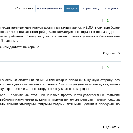
Сортировка:
по актуальности
по дате
по рейтингу
по оценке
[
2
]
глядит наличие миллионной армии при взятии крепости (100 тысяч еще более
бранных? Чего только стоит рейд главнокомандующего страны в составе ДРГ —
м истребителя. К тому же у автора какая-то мания усиливать безнадежные
балансом и т.д.
сь бы достаточно хорошо.
Оценка:
5
[
3
]
и знакомых сюжетных линии и планомерно повёл их в нужную сторону, без
 вполне в духе современного фэнтези. Экспозиция уже не очень нужна, можно
ескую фэнтезю читать его вторую работу можно не морщась.
оев — плоские, как стол. Это не плохо, просто не так увлекательно. Развития
лшебно-личная» перезагружены и пущены по тем же рельсам, только поезд за
шать яркими эпизодами, хитрыми ходами, ложными целями и победами, но
Оценка:
7