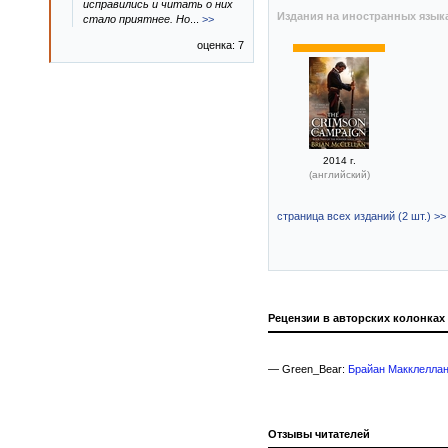
исправились и читать о них
Издания на иностранных язык
стало приятнее. Но
...
>>
оценка: 7
2014 г.
(английский)
страница всех изданий (2 шт.) >>
Рецензии в авторских колонках
— Green_Bear:
Брайан Макклеллан
Отзывы читателей