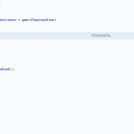
вого мага»
> цикл
«Пороховой маг»
показать
лийский
(1)