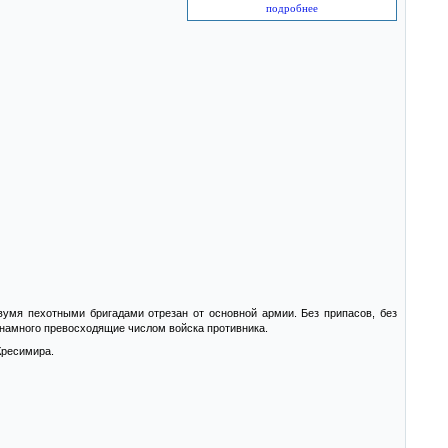
подробнее
умя пехотными бригадами отрезан от основной армии. Без припасов, без
 намного превосходящие числом войска противника.
Кресимира.