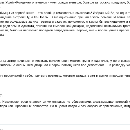
яла. Ушей «Рожденного туманом» уже гораздо меньше, больше авторских придумок, б
.
бимцы из первой книги – это вообще смаковать и смаковать! Избранный Бо, за одно т
вращение в строй! Ну, а Ка-Поэль… Она однозначно лучшая в этом романе. И точка. К
льно ни ощущалась за них тревога и ужас их положения, с каким бы восхищением я 
все ради семьи Адамата, отношение к маленькой дикарке, наделенной немыслимо тро
ности, было на несколько порядков запредельнее. Короче, она – воплощенная преле
вке.
Когда автор начинает описывать приключения мелких групп и одиночек, у него выхо
училось не очень. Фельдмаршал с парой помощников все делает сам — в разведку ход
 у персонажей к себе, причем у военных, которые двадцать лет в армии и прошли че
 г.
а. Некоторые герои становится уж слишком не убиваемыми, фельдмаршал который л
 пара клишированных поворотов. Но в целом бодро и разнообразно: приключения, интр