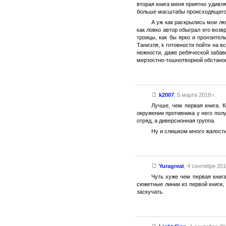
вторая книга меня приятно удивл
больше масштабы происходящего
А уж как раскрылись мои лю
как ловко автор обыграл его воз
троицы, как бы ярко и пронзите
Таниэля, к готовности пойти на 
нежности, даже ребяческой забав
мерзостно-тошнотворной обстано
k2007
,
5 марта 2018 г.
Лучше, чем первая книга. 
окружении противника у него пол
отряд, а диверсионная группа.
Ну и слишком много жалости
Yuragreat
,
4 сентября 2017
Чуть хуже чем первая книг
сюжетные линии из первой книги,
заскучать.