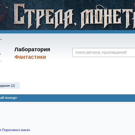
Лаборатория
Фантастики
здания (2)
ый поход»
я Порохового мага»