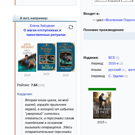
Входит в:
А вот, например:
— цикл
«Вселенная Порохо
Елена Звёздная
Похожие произведения:
О магах-отступниках и
таинственных ритуалах
Издания:
ВСЕ
(2)
/период:
2010-е
(2)
/языки:
русский
,
анг
(1)
2015
2018
2015
/перевод:
С. Удалин
(1)
Рейтинг:
7.64
(216)
Корделия
:
Вторая книга цикла, на мой
взгляд, гораздо приличнее
первой, в которой от избытка
"умертвий" хотелось
плеваться, а персонажи своим
2015 г.
поведением в основном
вызывали отвращение. Здесь
отвратительные персонажи