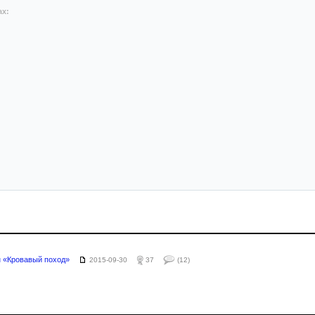
ах:
 «Кровавый поход»
2015-09-30
37
(12)