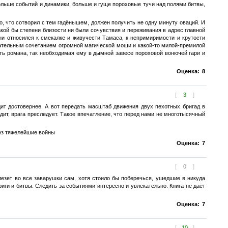
ольше событий и динамики, больше и гуще пороховые тучи над полями битвы,
о, что сотворил с тем гадёнышем, должен получить не одну минуту оваций. И
акой бы степени близости ни были сочувствия и переживания в адрес главной
ни относился к смекалке и живучести Тамаса, к непримиримости и крутости
гательным сочетанием огромной магической мощи и какой-то милой-премилой
сть романа, так необходимая ему в дымной завесе пороховой вонючей гари и
Оценка:
8
[
3
]
дит достовернее. А вот передать масштаб движения двух пехотных бригад в
ит, врага преследует. Такое впечатление, что перед нами не многотысячный
рез тяжелейшие войны
Оценка:
7
[
0
]
езет во все заварушки сам, хотя стоило бы поберечься, ушедшие в никуда
иги и битвы. Следить за событиями интересно и увлекательно. Книга не даёт
Оценка:
7
[
10
]