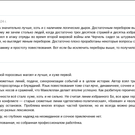
24 г.
 значительно лучше, хоть и с наличием логических дырок. Достаточным перебором вы
тому же зачем столько людей, когда достаточно трех десятков стражей и десятка из
вел в атаку отряды во время второй мировой войны или Черчель сидел за штурвало
м, но выглядит явным перебором. Достаточно плохо проработаны некоторые вопросы с 
амику и простоту повествования. Вот если бы исключить переборы выше, то получило
ной пороховых магов» и лучше, и хуже первой.
южетных линий, подачи, синхронизации событий и в целом истории. Автор взял тр
второсортицы и блужданий. Язык повествования тоже стал ярче, динамичнее, сочнее и
итых носов и сражений, что Макклеллан делает вполне успешно. Как разбитную героич
ности всё стало хуже, хоть и не сильно. Не считая линии избранного Бо, все арки гер
и в конфликте — старые сюжетные линии «детективно-политическая», «боевая» и «во
ару остановок. Проблема многих вторых частей трилогии, но их всегда можно ре
из разных лексиконов.
у, но глубоких надежд на неожиданное и сочное приключение нет.
пованная, но собранная профессионалом работёнка.