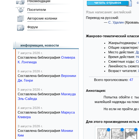
Рекомендации
читать отрывок
с
Посетители
Язык написания: английский
Перевод на русский:
Авторские колонки
—
С. Удалин
(Кровавы
Форум
Жанрово-тематический класс
Жанры/поджанры:
информация, новости
Общие характерис
Место действия:
Д
7 августа 2026 г.
Время действия:
Н
Составлена библиография
Оливера
Сюжетные ходы:
С
К. Лэнгмида
Линейность сюжет
Возраст читателя:
6 августа 2026 г.
Составлена библиография
Вероники
Всего проголосовало:
47
Дж. Генри
5 августа 2026 г.
Аннотация:
Составлена библиография
Махмуда
Попытка обойти с ты
Эль-Сайеда
малейшей надежды на помощ
4 августа 2026 г.
Но если не пройти до
Составлена библиография
Маркуса
Кливера
Для этого произведения есть 
3 августа 2026 г.
Составлена библиография
Моники
Ким