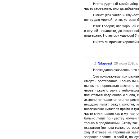
Нестандартный такой набор,
часто серьезные, иногда забавны
Сюжет (как часто и случае
почву для жирной точки, которая 
Итог: Говорят, что хорошей
и жгучей ненависти, до искренн
подвержен. Но автору удалось! Я
Ни это ли признак хорошей 
Nikquest
,
29 июля 2018 г.
Неожиданно оказалось, что 
Это по-прежнему три разные
смерть, растерзание. Только ли
сыном не переставая вьются стерв
через чужую страну с небольшой
попытаться надо снова и снова, 
активно не нравится его неприми
нещадно лупят, режут, колотят,
вовлекающе читателя прямо в гу
части книги, равно как и мутная 
больно лупит по чувству жгучей 
только в продолжении. Скажу так
оказаться (но пока только остор
ход. В отзыве на «Кровавый завет
запросто словить люлей и, по су