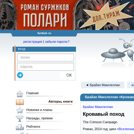
fantlab ru
регистрация
|
забыли пароль?
вход
OK
◄ Брайан Макклеллан
и
Главная
Брайан Макклеллан «Кровав
Авторы, книги
Брайан Макклеллан
Новинки и планы
Кровавый поход
Награды, премии
The Crimson Campaign
Рейтинги
Роман,
2014
год; цикл
«Вселенна