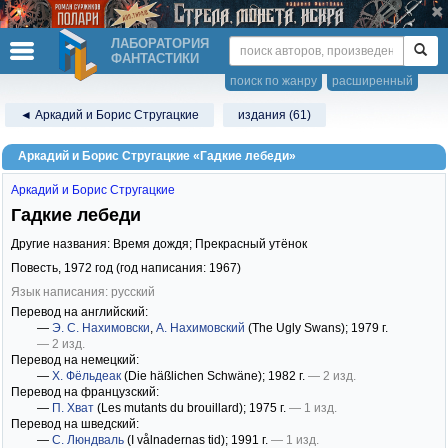
ЛАБОРАТОРИЯ
ФАНТАСТИКИ
поиск по жанру
расширенный
◄ Аркадий и Борис Стругацкие
издания (61)
Аркадий и Борис Стругацкие «Гадкие лебеди»
Аркадий и Борис Стругацкие
Гадкие лебеди
Другие названия: Время дождя; Прекрасный утёнок
Повесть,
1972
год (год написания: 1967)
Язык написания: русский
Перевод на английский:
—
Э. С. Нахимовски
,
А. Нахимовский
(The Ugly Swans)
; 1979 г.
— 2 изд.
Перевод на немецкий:
—
Х. Фёльдеак
(Die häßlichen Schwäne)
; 1982 г.
— 2 изд.
Перевод на французский:
—
П. Хват
(Les mutants du brouillard)
; 1975 г.
— 1 изд.
Перевод на шведский:
—
С. Люндваль
(I vålnadernas tid)
; 1991 г.
— 1 изд.