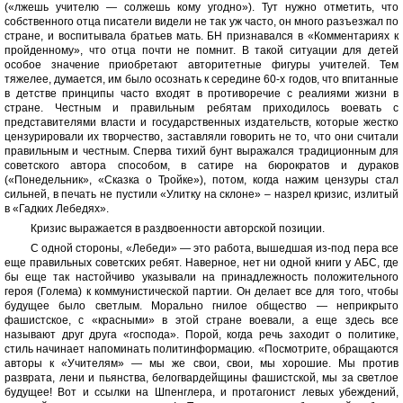
(«лжешь учителю — солжешь кому угодно»). Тут нужно отметить, что
собственного отца писатели видели не так уж часто, он много разъезжал по
стране, и воспитывала братьев мать. БН признавался в «Комментариях к
пройденному», что отца почти не помнит. В такой ситуации для детей
особое значение приобретают авторитетные фигуры учителей. Тем
тяжелее, думается, им было осознать к середине 60-х годов, что впитанные
в детстве принципы часто входят в противоречие с реалиями жизни в
стране. Честным и правильным ребятам приходилось воевать с
представителями власти и государственных издательств, которые жестко
цензурировали их творчество, заставляли говорить не то, что они считали
правильным и честным. Сперва тихий бунт выражался традиционным для
советского автора способом, в сатире на бюрократов и дураков
(«Понедельник», «Сказка о Тройке»), потом, когда нажим цензуры стал
сильней, в печать не пустили «Улитку на склоне» – назрел кризис, излитый
в «Гадких Лебедях».
Кризис выражается в раздвоенности авторской позиции.
С одной стороны, «Лебеди» — это работа, вышедшая из-под пера все
еще правильных советских ребят. Наверное, нет ни одной книги у АБС, где
бы еще так настойчиво указывали на принадлежность положительного
героя (Голема) к коммунистической партии. Он делает все для того, чтобы
будущее было светлым. Морально гнилое общество — неприкрыто
фашистское, с «красными» в этой стране воевали, а еще здесь все
называют друг друга «господа». Порой, когда речь заходит о политике,
стиль начинает напоминать политинформацию. «Посмотрите, обращаются
авторы к «Учителям» — мы же свои, свои, мы хорошие. Мы против
разврата, лени и пьянства, белогвардейщины фашистской, мы за светлое
будущее! Вот и ссылки на Шпенглера, и протагонист левых убеждений,