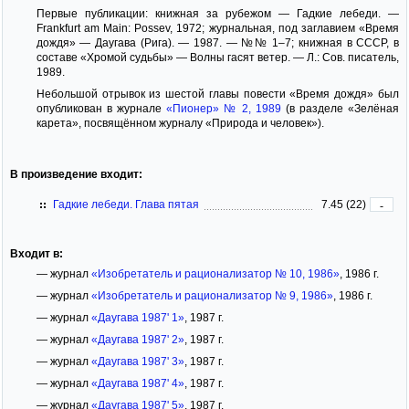
Первые публикации: книжная за рубежом — Гадкие лебеди. —
Frankfurt am Main: Possev, 1972; журнальная, под заглавием «Время
дождя» — Даугава (Рига). — 1987. — №№ 1–7; книжная в СССР, в
составе «Хромой судьбы» — Волны гасят ветер. — Л.: Сов. писатель,
1989.
Небольшой отрывок из шестой главы повести «Время дождя» был
опубликован в журнале
«Пионер» № 2, 1989
(в разделе «Зелёная
карета», посвящённом журналу «Природа и человек»).
В произведение входит:
Гадкие лебеди. Глава пятая
7.45 (22)
-
Входит в:
— журнал
«Изобретатель и рационализатор № 10, 1986»
, 1986 г.
— журнал
«Изобретатель и рационализатор № 9, 1986»
, 1986 г.
— журнал
«Даугава 1987' 1»
, 1987 г.
— журнал
«Даугава 1987' 2»
, 1987 г.
— журнал
«Даугава 1987' 3»
, 1987 г.
— журнал
«Даугава 1987' 4»
, 1987 г.
— журнал
«Даугава 1987' 5»
, 1987 г.