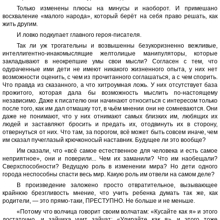
Только изменены плюсы на минусы и наоборот. И примешано
восхваление «малого народа», который берёт на себя право решать, как
жить другим.
И ловко подкупает главного героя-писателя.
Так ли уж трогательны и возвышенны безукоризненно вежливые,
интеллигентно-инакомыслящие желтолицые манипуляторы, которые
закладывают в неокрепшие умы свои мысли? Согласен с тем, что
одураченные ими дети не имеют никакого жизненного опыта, у них нет
возможности оценить, с чем из прочитанного соглашаться, а с чем спорить.
Что правда из сказанного, а что хитроумная ложь. У них отсутствует база
прожитого, которая дала бы возможность мыслить по-настоящему
независимо. Даже к писателю они начинают относиться с интересом только
после того, как им дал отмашку тот, в чьём мнении они не сомневаются. Они
даже не понимают, что у них отнимают самых близких им, любящих их
людей и заставляют бросить и предать их, отодвинуть их в сторону,
отвернуться от них. Что там, за порогом, всё может быть совсем иначе, чем
им сказал пучеглазый крючконосый наставник. Будущее ли это вообще?
Им сказали, что «всё самое естественное для человека и есть самое
неприятное», они и поверили... Чем их заманили? Что им наобещали?
Сверхспособности? Ведущую роль в изменении мира? Но дети одного
города неспособны спасти весь мир. Какую роль им отвели на самом деле?
В произведение заложено просто отвратительное, вызывающее
крайнюю брезгливость мнение, что учить ребенка думать так же, как
родители, — это прямо-таки, ПРЕСТУПНО. Не больше и не меньше.
«Потому что волчица говорит своим волчатам: «Кусайте как я» и этого
достаточно, и зайчиха учит зайчат: «Удирайте как я», и этого тоже