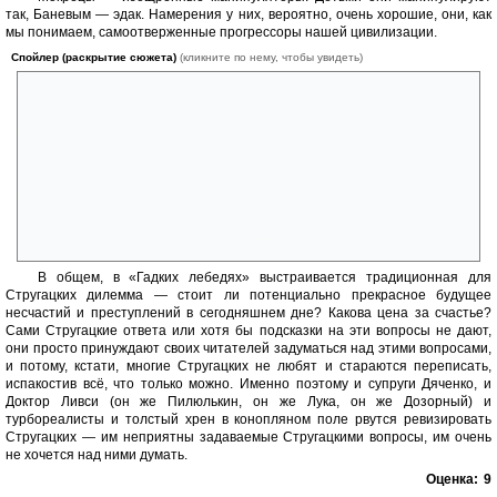
так, Баневым — эдак. Намерения у них, вероятно, очень хорошие, они, как
мы понимаем, самоотверженные прогрессоры нашей цивилизации.
Спойлер (раскрытие сюжета)
(кликните по нему, чтобы увидеть)
Из последних глав понятно, что мокрецы — беженцы из какого-то
ужасного будущего и что они вмешиваются в ход истории с целью
этого будущего не допустить. И цели своей достигают — исчезают,
поскольку то будущее, которое их породило, не состоится.
Всё это, как говаривал дон Сэра, очень баародно, но
манипуляция есть манипуляция, и дети, отказавшиеся от своих
родителей, прервавшие преемственность, будут несчастны.
Будущее, в которое уходят дети, будет жестоким, хотя не таким
ужасным, как будущее мокрецов. Но — жестоким.
В общем, в «Гадких лебедях» выстраивается традиционная для
Стругацких дилемма — стоит ли потенциально прекрасное будущее
несчастий и преступлений в сегодняшнем дне? Какова цена за счастье?
Сами Стругацкие ответа или хотя бы подсказки на эти вопросы не дают,
они просто принуждают своих читателей задуматься над этими вопросами,
и потому, кстати, многие Стругацких не любят и стараются переписать,
испакостив всё, что только можно. Именно поэтому и супруги Дяченко, и
Доктор Ливси (он же Пилюлькин, он же Лука, он же Дозорный) и
турбореалисты и толстый хрен в конопляном поле рвутся ревизировать
Стругацких — им неприятны задаваемые Стругацкими вопросы, им очень
не хочется над ними думать.
Оценка:
9