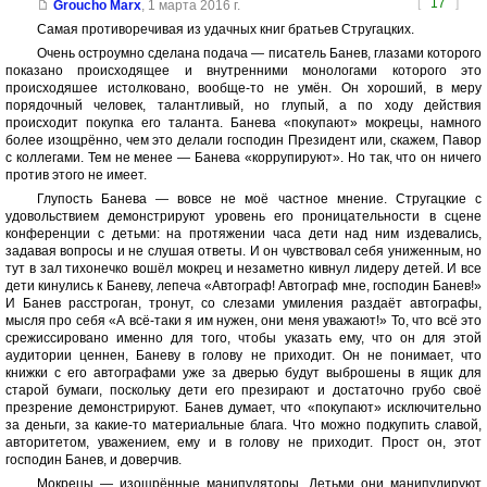
[
17
]
Groucho Marx
,
1 марта 2016 г.
Самая противоречивая из удачных книг братьев Стругацких.
Очень остроумно сделана подача — писатель Банев, глазами которого
показано происходящее и внутренними монологами которого это
происходяшее истолковано, вообще-то не умён. Он хороший, в меру
порядочный человек, талантливый, но глупый, а по ходу действия
происходит покупка его таланта. Банева «покупают» мокрецы, намного
более изощрённо, чем это делали господин Президент или, скажем, Павор
с коллегами. Тем не менее — Банева «коррупируют». Но так, что он ничего
против этого не имеет.
Глупость Банева — вовсе не моё частное мнение. Стругацкие с
удовольствием демонстрируют уровень его проницательности в сцене
конференции с детьми: на протяжении часа дети над ним издевались,
задавая вопросы и не слушая ответы. И он чувствовал себя униженным, но
тут в зал тихонечко вошёл мокрец и незаметно кивнул лидеру детей. И все
дети кинулись к Баневу, лепеча «Автограф! Автограф мне, господин Банев!»
И Банев расстроган, тронут, со слезами умиления раздаёт автографы,
мысля про себя «А всё-таки я им нужен, они меня уважают!» То, что всё это
срежиссировано именно для того, чтобы указать ему, что он для этой
аудитории ценнен, Баневу в голову не приходит. Он не понимает, что
книжки с его автографами уже за дверью будут выброшены в ящик для
старой бумаги, поскольку дети его презирают и достаточно грубо своё
презрение демонстрируют. Банев думает, что «покупают» исключительно
за деньги, за какие-то материальные блага. Что можно подкупить славой,
авторитетом, уважением, ему и в голову не приходит. Прост он, этот
господин Банев, и доверчив.
Мокрецы — изощрённые манипуляторы. Детьми они манипулируют