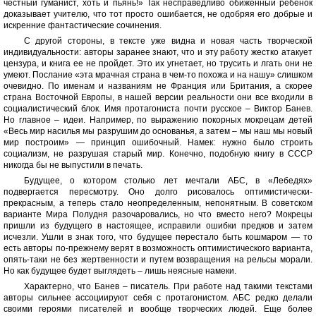
честный гуманист, хоть и пьянь!» Так несправедливо обиженный ребенок
доказывает учителю, что тот просто ошибается, не одобряя его добрые и
искренние фантастические сочинения.
С другой стороны, в тексте уже видна и новая часть творческой
индивидуальности: авторы заранее знают, что и эту работу жестко атакует
цензура, и книга ее не пройдет. Это их угнетает, но трусить и лгать они не
умеют. Послание «эта мрачная страна в чем-то похожа и на нашу» слишком
очевидно. По именам и названиям не Франция или Британия, а скорее
страна Восточной Европы, в нашей версии реальности они все входили в
социалистический блок. Имя протагониста почти русское – Виктор Банев.
Но главное – идеи. Например, по выражению покорных мокрецам детей
«Весь мир насилья мы разрушим до основанья, а затем – мы наш мы новый
мир построим» — принцип ошибочный. Намек: нужно было строить
социализм, не разрушая старый мир. Конечно, подобную книгу в СССР
никогда бы не выпустили в печать.
Будущее, о котором столько лет мечтали АБС, в «Лебедях»
подвергается пересмотру. Оно долго рисовалось оптимистически-
прекрасным, а теперь стало неопределенным, непонятным. В советском
варианте Мира Полудня разочаровались, но что вместо него? Мокрецы
пришли из будущего в настоящее, исправили ошибки предков и затем
исчезли. Ушли в знак того, что будущее перестало быть кошмаром — то
есть авторы по-прежнему верят в возможность оптимистического варианта,
опять-таки не без жертвенности и путем возвращения на рельсы морали.
Но как будущее будет выглядеть – лишь неясные намеки.
Характерно, что Банев – писатель. При работе над такими текстами
авторы сильнее ассоциируют себя с протагонистом. АБС редко делали
своими героями писателей и вообще творческих людей. Еще более