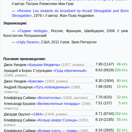
// автор: Патрик Ллевеллин Мак-Гуир
—
«Review: Les mutants du brouillard by Arcadi Strougatski and Boris
Strougatski»
, 1976 г. // автор: Жан-Пьер Андревон
Экранизации:
—
«Гадкие лебеди»
, Россия, Франция, Швейцария, 2006 // реж.
Константин Лопушанский
—
«Ugly Swans»
, США, 2011 // реж. Эрик Питерсон
Похожие произведения:
7.99 (1147)
48 отз.
Джон Уиндем
«Кукушки Мидвича»
(1957, роман)
8.63 (6629)
200 отз.
Аркадий и Борис Стругацкие
«Град обреченный»
(1989, роман)
8.30 (1904)
90 отз.
Джон Уиндем
«Куколки»
(1955, роман)
7.88 (426)
10 отз.
Андрей Лазарчук
«Путь побежденных»
(1989,
повесть)
7.70 (633)
22 отз.
Клиффорд Саймак
«Воспителлы»
(1958, рассказ)
7.51 (157)
5 отз.
Александр Бушков
«Великолепные гепарды»
(1990,
повесть)
8.71 (8744)
292 отз.
Джордж Оруэлл
«1984»
(1949, роман)
8.19 (2185)
55 отз.
Клиффорд Саймак
«Кольцо вокруг Солнца»
(1953,
роман)
8.34 (2605)
82 отз.
Клиффорд Саймак
«Всякая плоть — трава»
(1965,