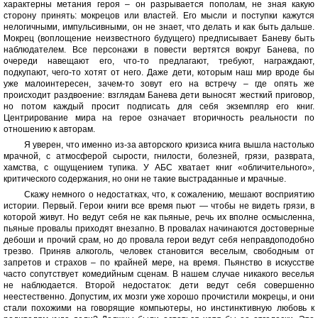
характерны метания героя – он разрывается пополам, не зная какую
сторону принять: мокрецов или властей. Его мысли и поступки кажутся
нелогичными, импульсивными, он не знает, что делать и как быть дальше.
Мокрец (воплощение неизвестного будущего) предписывает Баневу быть
наблюдателем. Все персонажи в повести вертятся вокруг Банева, по
очереди навещают его, что-то предлагают, требуют, награждают,
подкупают, чего-то хотят от него. Даже дети, которым наш мир вроде бы
уже малоинтересен, зачем-то зовут его на встречу – где опять же
происходит раздвоение: взглядам Банева дети выносят жесткий приговор,
но потом каждый просит подписать для себя экземпляр его книг.
Центрирование мира на герое означает вторичность реальности по
отношению к авторам.
Я уверен, что именно из-за авторского кризиса книга вышла настолько
мрачной, с атмосферой сырости, гнилости, болезней, грязи, разврата,
хамства, с ощущением тупика. У АБС хватает книг «обличительного»,
критического содержания, но они не такие выстраданные и мрачные.
Скажу немного о недостатках, что, к сожалению, мешают восприятию
истории. Первый. Герои книги все время пьют — чтобы не видеть грязи, в
которой живут. Но ведут себя не как пьяные, речь их вполне осмысленна,
пьяные провалы приходят внезапно. В провалах начинаются достоверные
дебоши и прочий срам, но до провала герои ведут себя неправдоподобно
трезво. Приняв алкоголь, человек становится веселым, свободным от
запретов и страхов – по крайней мере, на время. Пьянство в искусстве
часто сопутствует комедийным сценам. В нашем случае никакого веселья
не наблюдается. Второй недостаток: дети ведут себя совершенно
неестественно. Допустим, их мозги уже хорошо прочистили мокрецы, и они
стали похожими на говорящие компьютеры, но инстинктивную любовь к