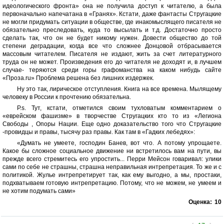
идеологического фронта» она не получила доступ к читателю, а была
первоначально напечатана в «Гранях». Кстати, даже фантасты Стругацкие
не могли придумать ситуации в обществе, где инакомыслящего писателя не
обязательно преследовать, куда то высылать и т.д. Достаточно просто
сделать так, что он не будет никому нужен. Довести общество до той
степени деградации, когда все что сложнее Донцовой отбрасывается
массовым читателем. Писателя не издают, жить за счет литературного
труда он не может. Произведения его до читателя не доходят и, в лучшем
случае- теряются среди горы графоманства на каком нибудь сайте
«Проза.ru» Проблема решена без лишних издержек.
Ну это так, лирическое отступления. Книга на все времена. Мылящему
человеку в России к прочтению обязательна.
P.s. Тут, кстати, отметился своим тухловатым комментарием о
«еврейском фашизме» в творчестве Стругацких кто то из «Легиона
Свободы , Опоры Нации. Еще одно доказательство того что Стругацкие
-провидцы и правы, тысячу раз правы. Как там в «Гадких лебедях»:
«Думать не умеете, господин Банев, вот что. А потому упрощаете.
Какое бы сложное социальное движение ни встретилось вам на пути, вы
прежде всего стремитесь его упростить... Перри Мейсон говаривал: улики
сами по себе не страшны, страшна неправильная интрепретация. То же и с
политикой. Жулье интрепретирует так, как ему выгодно, а мы, простаки,
подхватываем готовую интрепретацию. Потому, что не можем, не умеем и
не хотим подумать сами»
Оценка:
10