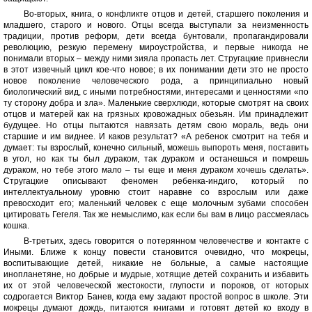
Во-вторых, книга, о конфликте отцов и детей, старшего поколения и
младшего, старого и нового. Отцы всегда выступали за неизменность
традиции, против реформ, дети всегда бунтовали, пропагандировали
революцию, резкую перемену мироустройства, и первые никогда не
понимали вторых – между ними зияла пропасть лет. Стругацкие привнесли
в этот извечный цикл кое-что новое; в их понимании дети это не просто
новое поколение человеческого рода, а принципиально новый
биологический вид, с иными потребностями, интересами и ценностями «по
ту сторону добра и зла». Маленькие сверхлюди, которые смотрят на своих
отцов и матерей как на грязных кровожадных обезьян. Им принадлежит
будущее. Но отцы пытаются навязать детям свою мораль, ведь они
старшие и им виднее. И каков результат? «А ребенок смотрит на тебя и
думает: ты взрослый, конечно сильный, можешь выпороть меня, поставить
в угол, но как ты был дураком, так дураком и останешься и помрешь
дураком, но тебе этого мало – ты еще и меня дураком хочешь сделать».
Стругацкие описывают феномен ребенка-индиго, который по
интеллектуальному уровню стоит наравне со взрослым или даже
превосходит его; маленький человек с еще молочным зубами способен
цитировать Гегеля. Так же немыслимо, как если бы вам в лицо рассмеялась
кошка.
В-третьих, здесь говорится о потерянном человечестве и контакте с
Иными. Ближе к концу повести становится очевидно, что мокрецы,
воспитывающие детей, никакие не больные, а самые настоящие
инопланетяне, но добрые и мудрые, хотящие детей сохранить и избавить
их от этой человеческой жестокости, глупости и пороков, от которых
содрогается Виктор Банев, когда ему задают простой вопрос в школе. Эти
мокрецы думают дождь, питаются книгами и готовят детей ко входу в