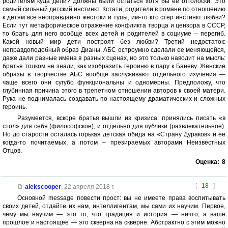
родителям куда дели? Должны были остаться хотя бы ее отголоски. Это
самый сильный детский инстинкт. Кстати, родители в романе по отношению
к детям все неоправданно жестоки и тупы, им-то кто стер инстинкт любви?
Если тут метафорическое отражение конфликта творца и цензора в СССР,
то брать для него вообще всех детей и родителей в социуме – перегиб.
Какой новый мир дети построят без любви? Третий недостаток:
неправдоподобный образ Дианы. АБС остроумно сделали ее меняющейся,
даже дали разные имена в разных сценах, но это только наводит на мысль:
братья толком не знали, как изобразить героиню в пару к Баневу. Женские
образы в творчестве АБС вообще заслуживают отдельного изучения —
чаще всего они сугубо функциональны и одномерны. Предположу, что
глубинная причина этого в трепетном отношении авторов к своей матери.
Рука не поднималась создавать по-настоящему драматических и сложных
героинь.
Разумеется, вскоре братья вышли из кризиса: принялись писать «в
стол» для себя (философское), и отдельно для публики (развлекательное).
Но до старости осталась горькая детская обида на «Страну Дураков» и ее
когда-то почитаемых, а потом – презираемых авторами Неизвестных
Отцов.
Оценка:
8
[
18
]
alekscooper
,
22 апреля 2018 г.
Основной message повести прост: вы не имеете права воспитывать
своих детей, отдайте их нам, интеллигентам, мы сами их научим. Первое,
чему мы научим — это то, что традиция и история — ничто, а ваше
прошлое и настоящее — это скверна на скверне. Абстрактно с этим можно