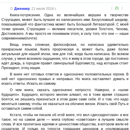
[
21
]
Дженнер
,
21 июля 2016 г.
Книга-потрясение. Одна из величайших вершин в творчестве
Стругацких, может быть лучшее из написанного ими. Безусловный шедевр,
показывающий что фантастика может быть Большой Литературой. С моей
точки зрения, Стругацкие — великие писатели, уровня Толстого, Чехова,
Достоевского. А мы просто не понимаем этого, в силу того, что они — наши
современники(почти).
Вещь очень сложная, философская, но написана удивительно
прекрасным языком. Книга пророческая и, может быть, даже более
актуальная для нашей эпохи, чем для той, когда была написана. Во всяком
случае, у меня возникло ощущение, что я живу в этом городе, где постоянно
идёт дождь, а городом правит свинорылый Бургомистр, над которым стоит
Президент, отец нации.
В книге нет готовых ответов и однозначно положительных героев. В
ней нет однозначно правых и неправых. Но книга заставляет думать и
искать ответы. Искать их самому.
О чем книга, сказать однозначно непросто. Наверно, о «шоке
будущего». Будущего, которого многие алкают, но в тоже время страшно
боятся, не решаясь признаться в этом даже сами себе. И о том, что надо
меняться самому, чтобы не оказаться на обочине жизни. Искать свой Путь и
оставаться самим собой.
Кстати, чтобы не писали об этой книге, что мол «диссидентская» и все
такое, но на самом деле — книга глубоко «советская» в лучшем смысле
слова. И вся пропитана идеями и ценностями общества, в котором жили её
создатели. И только по тупости тогдашних цензоров и «полководцев