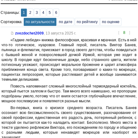
Страницы:
1
2
3
4
5
6
Сортировка:
по актуальности
по дате
по рейтингу
по оценке
[
8
]
zvezdochet2009
,
13 августа 2025 г.
«Гадкие лебеди» книжка философская, красивая и мрачная. Есть в ней
что-то готическое, нуаровое. Главный герой, писатель Виктор Банев,
пьяница и флегматик, приезжает в город своего детства, чтобы повидаться
с бывшей женой и повзрослевшей дочкой Ирмой, которая уже ходит в
школу. В городке идут бесконечные дожди, небо странного цвета, жители
потихоньку уезжают, происходит моральное брожение и царит атмосфера
приближения конца света. Кроме того, поговаривают о каких-то мокрецах,
пациентах лепрозория, которые растлевают детей и вообще занимаются
темными делишками.
Повесть напоминает сложный многослойный термоядерный коктейль,
который пьется залпом и быстро. Там много всего намешано, но пропорции
подобраны умело, потому что от книги остается глубочайшее впечатление,
мощное послевкусие и появляются разные мысли.
Во-первых, книга о кризисе среднего возраста. Писатель Банев
осознает всю бессмысленность своего существования, разочарование от
своей профессии, единственная его радость дочь, потерянный ребенок, с
которой он пытается как-то наладить контакт. Бесполезно. Много места в
тексте уделено рефлексии Виктора, его похождениям по городу и общению
с разными людьми, которые ненавидят мокрецов или наоборот их
защищают.