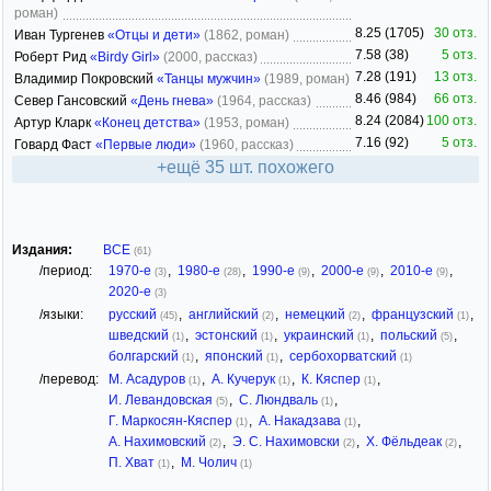
роман)
8.25 (1705)
30 отз.
Иван Тургенев
«Отцы и дети»
(1862, роман)
7.58 (38)
5 отз.
Роберт Рид
«Birdy Girl»
(2000, рассказ)
7.28 (191)
13 отз.
Владимир Покровский
«Танцы мужчин»
(1989, роман)
8.46 (984)
66 отз.
Север Гансовский
«День гнева»
(1964, рассказ)
8.24 (2084)
100 отз.
Артур Кларк
«Конец детства»
(1953, роман)
7.16 (92)
5 отз.
Говард Фаст
«Первые люди»
(1960, рассказ)
+ещё 35 шт. похожего
Издания:
ВСЕ
(61)
/период:
1970-е
,
1980-е
,
1990-е
,
2000-е
,
2010-е
,
(3)
(28)
(9)
(9)
(9)
2020-е
(3)
/языки:
русский
,
английский
,
немецкий
,
французский
,
(45)
(2)
(2)
(1)
шведский
,
эстонский
,
украинский
,
польский
,
(1)
(1)
(1)
(5)
болгарский
,
японский
,
сербохорватский
(1)
(1)
(1)
/перевод:
М. Асадуров
,
А. Кучерук
,
К. Кяспер
,
(1)
(1)
(1)
И. Левандовская
,
С. Люндваль
,
(5)
(1)
Г. Маркосян-Кяспер
,
А. Накадзава
,
(1)
(1)
А. Нахимовский
,
Э. С. Нахимовски
,
Х. Фёльдеак
,
(2)
(2)
(2)
П. Хват
,
М. Чолич
(1)
(1)