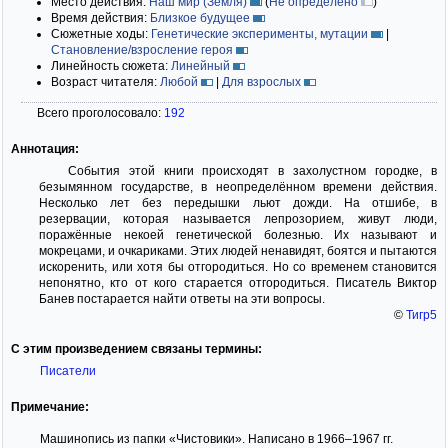
Место действия:
Наш мир (Земля)
(
Не определено
)
Время действия:
Близкое будущее
Сюжетные ходы:
Генетические эксперименты, мутации
|
Становление/взросление героя
Линейность сюжета:
Линейный
Возраст читателя:
Любой
|
Для взрослых
Всего проголосовало:
192
Аннотация:
События этой книги происходят в захолустном городке, в
безымянном государстве, в неопределённом времени действия.
Несколько лет без передышки льют дожди. На отшибе, в
резервации, которая называется лепрозорием, живут люди,
поражённые некоей генетической болезнью. Их называют и
мокрецами, и очкариками. Этих людей ненавидят, боятся и пытаются
искоренить, или хотя бы отгородиться. Но со временем становится
непонятно, кто от кого старается отгородиться. Писатель Виктор
Банев постарается найти ответы на эти вопросы.
©
Тигр5
С этим произведением связаны термины:
Писатели
Примечание:
Машинопись из папки «Чистовики». Написано в 1966–1967 гг.