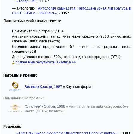
—
«Театр FM»
, 2004 г.
— антологию
«Антология самиздата. Неподцензурная литература в
СССР. 1950-е – 1980-е гг.»
, 2005 г.
Лингвистический анализ текста:
Приблизительно страниц: 184
Активный словарный запас: чуть ниже среднего (2663 уникальных
слова на 10000 слов текста)
Средняя длина предложения: 57 знаков — на редкость ниже
среднего (81)!
Доля диалогов в тексте: 50%, что гораздо выше среднего (37%)
подробные результаты анализа >>
Награды и премии:
Великое Кольцо, 1987
//
Крупная форма
лауреат
Номинации на премии:
"Сталкер" / Stalker, 1998
//
Parima ulmeraamatu kategooria. 5-е
место (СССР; повесть)
номинант
Рецензии:
—
«The Ugly Swans by Arkady Strugatsky and Boris Strugatsky»
, 1980 г.