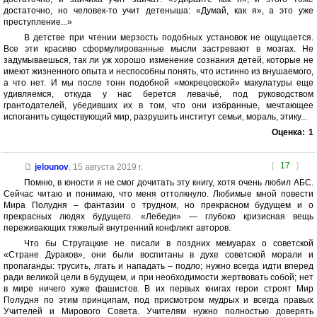
достаточно, но человек-то учит детеныша: «Думай, как я», а это уже
преступление...»
В детстве при чтении мерзость подобных установок не ощущается.
Все эти красиво сформулированные мысли застревают в мозгах. Не
задумываешься, так ли уж хорошо изменение сознания детей, которые не
имеют жизненного опыта и неспособны понять, что истинно из внушаемого,
а что нет. И мы после тонн подобной «мокрецовской» макулатуры еще
удивляемся, откуда у нас берется левачьё, под руководством
грантодателей, убедивших их в том, что они избранные, мечтающее
испоганить существующий мир, разрушить институт семьи, мораль, этику...
Оценка:
1
[
17
]
jelounov
,
15 августа 2019 г.
Помню, в юности я не смог дочитать эту книгу, хотя очень любил АБС.
Сейчас читаю и понимаю, что меня оттолкнуло. Любимые мной повести
Мира Полудня – фантазии о трудном, но прекрасном будущем и о
прекрасных людях будущего. «Лебеди» — глубоко кризисная вещь
переживающих тяжелый внутренний конфликт авторов.
Что бы Стругацкие не писали в поздних мемуарах о советской
«Стране Дураков», они были воспитаны в духе советской морали и
пропаганды: трусить, лгать и нападать – подло; нужно всегда идти вперед
ради великой цели в будущем, и при необходимости жертвовать собой; нет
в мире ничего хуже фашистов. В их первых книгах герои строят Мир
Полудня по этим принципам, под присмотром мудрых и всегда правых
Учителей и Мирового Совета. Учителям нужно полностью доверять