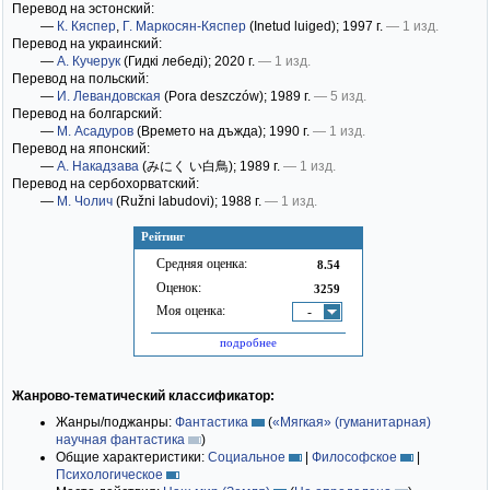
Перевод на эстонский:
—
К. Кяспер
,
Г. Маркосян-Кяспер
(Inetud luiged)
; 1997 г.
— 1 изд.
Перевод на украинский:
—
А. Кучерук
(Гидкі лебеді)
; 2020 г.
— 1 изд.
Перевод на польский:
—
И. Левандовская
(Pora deszczów)
; 1989 г.
— 5 изд.
Перевод на болгарский:
—
М. Асадуров
(Времето на дъжда)
; 1990 г.
— 1 изд.
Перевод на японский:
—
А. Накадзава
(みにく い白鳥)
; 1989 г.
— 1 изд.
Перевод на сербохорватский:
—
М. Чолич
(Ružni labudovi)
; 1988 г.
— 1 изд.
Рейтинг
Средняя оценка:
8.54
Оценок:
3259
Моя оценка:
-
подробнее
Жанрово-тематический классификатор:
Жанры/поджанры:
Фантастика
(
«Мягкая» (гуманитарная)
научная фантастика
)
Общие характеристики:
Социальное
|
Философское
|
Психологическое