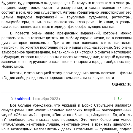
будущее, куда взрослым вход запрещен. Потому что взрослые это монстры,
несущие миру только смерть и разрушение, и самая главная их вина
состоит в том, что они существуют. Авторы убедительно иллюстрируют это
целым парадом персонажей – трусливые художники, ротмистры,
полицмейстеры, санитарные инспекторы, главврачи. Не люди, а уроды,
самые настоящие животные в одежде, философствующие свиньи.
В повести очень много прекрасных выражений, которые можно
растаскивать на готовые цитаты по любому случаю жизни, но в основном
думы авторов невеселые. При этом все написано как-то настолько
«вкусно», что хочется постоянно перечитывать под настроение. Это очень
атмосферное произведение, меланхоличная история о схватке настоящего
с будущим, старого мира с новым, о нескончаемом дожде, который однажды
закончится, и над руинами растаявшего от сырости города взойдет солнце
Нового мира.
Кстати, с экранизацией этому произведению очень повезло – фильм
«Гадкие лебеди» идеально передает смысл и атмосферу повести.
Оценка:
10
[
16
]
krakhno1
,
1 октября 2023 г.
Все больше убеждаюсь, что Аркадий и Борис Стругацкие являются
симулякрами. Они имеют несколько неплохих вещей — обезображенный
Федей «Обитаемый остров», «Пикник на обочине», «Искушение Б», «Отель
«У погибшего альпиниста», еще несколько. Это книги более или менее
читабельные, некоторые лучшие, некоторые хуже, в всех есть идеология,
но в безвредных, малозаметных дозах. Остальные — туманные, подчас