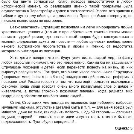
было бы где-то согласиться, благо, поводов предостаточно в любой
исторический момент, но реализация именно такой программы была
осуществлена в Перестройку и далее в постсоветской России, что привело к
гибели и духовному обнищанию миллионов. Прошлое было отвергнуто, но
никакого нового мира не построено.
Ветхозаветность Стругацких позволяла им легко игнорировать любые
христианские ценности (только с пренебрежением христианством можно
написать другой роман, где новозаветный пророк будет совокупляться с
козлом), следование духу этой повести — любые ценности вообще, кроме
некоего абстрактного любопытства и любви к чтению, от недостатка
которого гибнет один из мокрецов.
Хоть дети и говорят, что не будут уничтожать старый мир, по факту
любой взрослый понимает, что это невозможно. Какими бы ни задумывали
Стругацкие мокрецов и детей, если перенести повесть на жизнь, из них
вырастут разрушители. Тот факт, что энное число поклонников Стругацких
(поправьте меня, если я ошибаюсь) поддержало либеральные реформы в
постсоветской России говорит о том, что нам ещё предстоит исследовать
феномен, когда люди говорят очень много правильных слов о добре и
интеллекте, а потом спокойно пожимают плечами, когда рушится мир
вокруг, а под обломками погибает много людей.
Стиль Стругацких мне никогда не нравился: мир небрежно набросан
крупными мазками, отсутствие деталей быта и т. п. — для меня всегда был
минусом. Даже не знаю, как оценить повесть. С одной стороны — отличная
задумка, с другой — сомнительные идеи и суховатость текста и бытовая
недосказанность. Пусть будет середина: 5.
Оценка:
5