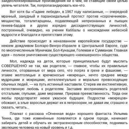
заидеологизированные произведения ни о чем, не ставящие своей целью
увлечь читателя. Так, попропагандировать кое-что.
Вот хотя бы «Гадкие лебеди», в 1967 году написанные, — очередной
мрачный, занудный и параноидальный протест против «сорочечников»,
мещанства, тоталитарщины, подавляющей непризнанных и пьющих
гениев-бардов и других изрядно диссидентствующих личностей,
построенный, очевидно, на учении Каббалы о нисхождении небесной
мудрости и благодати и препятствия этому.
Действие происходит в неназванном европейском государстве —
некоем дождливом Болгаро-Венгро-Израиле в Центральной Европе, судя
по многочисленным Муничкам, Бол-Кунацам, Големам и Сумманам. Главная
идея – полное уничтожение существующего «некошерного» общества.
Мол, надежда на деток, которые принципиально будут мыслить
СОВЕРШЕННО не так, как родители, — главное, чтобы их правильные
личности, оторванные от мира сего, что погряз в грехе и фашизме, —
этакие желтолицые и крючконосые «мокрецы», нечто среднее между
мудрецами и мокрицами, интеллектуально и морально превосходящие
обычных людей, — на путь истинный наставили. Стерев им инстинктивную,
естественную любовь к родителям. Заставив воспринимать родителей
отсталыми, глупыми, даже мерзкими. Прервав преемственность. Тогда они
якобы предотвратят некое ужасное будущее. Подростки «мокрецов»
обожают, а злые взрослые держат их в лепрозории, не давая им, страшно и
сказать, читать...
Плагиат с рассказа «Огненная вода» хорошего фантаста Уильяма
Тенна, где тоже изменённые появляются в одном городе, начинают
забирать детей и обучать их экстрасенсорным способностям, поднимать
эволюцию человека на новый уровень и т.д.