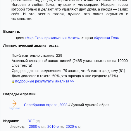
История о любви, боли, глупости и милосердии. История, герои
которой только и делают, что удивляют друг друга, а иногда — самих
себя. И это, честно говоря, лучшее, что может случиться с
человеком».
Входит в:
— цикл
«Мир Ехо и приключения Макса»
> цикл
«Хроники Ехо»
Лингвистический анализ текста:
Приблизительно страниц: 229
Активный словарный запас: низкий (2485 уникальных слов на 10000
слов текста)
Средняя длина предложения: 79 знаков, что близко к среднему (81)
Доля диалогов в тексте: 50%, что гораздо выше среднего (37%)
подробные результаты анализа >>
Награды и премии:
Серебряная стрела, 2008
//
Лучший мужской образ
лауреат
Издания:
ВСЕ
(10)
/период:
2000-е
,
2010-е
,
2020-е
(3)
(5)
(2)