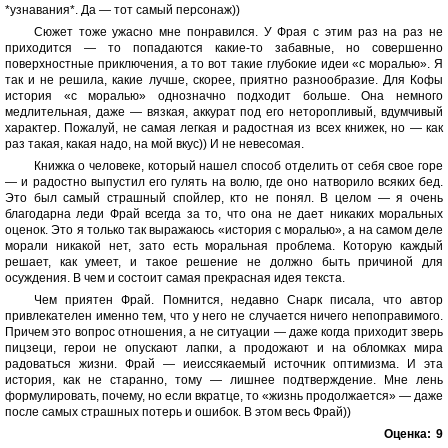
*узнавания*. Да — тот самый персонаж))
Сюжет тоже ужасно мне понравился. У Фрая с этим раз на раз не
приходится — то попадаются какие-то забавные, но совершенно
поверхностные приключения, а то вот такие глубокие идеи «с моралью». Я
так и не решила, какие лучше, скорее, приятно разнообразие. Для Кофы
история «с моралью» однозначно подходит больше. Она немного
медлительная, даже — вязкая, аккурат под его неторопливый, вдумчивый
характер. Пожалуй, не самая легкая и радостная из всех книжек, но — как
раз такая, какая надо, на мой вкус)) И не невесомая.
Книжка о человеке, который нашел способ отделить от себя свое горе
— и радостно выпустил его гулять на волю, где оно натворило всяких бед.
Это был самый страшный спойлер, кто не понял. В целом — я очень
благодарна леди Фрай всегда за то, что она не дает никаких моральных
оценок. Это я только так выражаюсь «история с моралью», а на самом деле
морали никакой нет, зато есть моральная проблема. Которую каждый
решает, как умеет, и такое решение не должно быть причиной для
осуждения. В чем и состоит самая прекрасная идея текста.
Чем приятен Фрай. Помнится, недавно Снарк писала, что автор
привлекателен именно тем, что у него не случается ничего непоправимого.
Причем это вопрос отношения, а не ситуации — даже когда приходит зверь
пицзеци, герои не опускают лапки, а продожают и на обломках мира
радоваться жизни. Фрай — иеиссякаемый источник оптимизма. И эта
история, как не старанно, тому — лишнее подтверждение. Мне лень
формулировать, почему, но если вкратце, то «жизнь продолжается» — даже
после самых страшных потерь и ошибок. В этом весь Фрай))
Оценка:
9