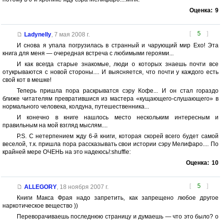
Оценка:
9
[
5
]
Ladynelly
,
7 мая 2008 г.
И снова я упала погрузилась в странный и чарующий мир Ехо! Эта
книга для меня — очередная встреча с любимыми героями...
И как всегда старые знакомые, люди о которых знаешь почти все
отукрываются с новой стороны.... И выясняется, что почти у каждого есть
свой кот в мешке!
Теперь пришла пора раскрыватся сэру Кофе... И он стал гораздо
ближе читателям превратившися из мастера «кущающего-слушающего» в
нормального человека, колдуна, путешественника...
И конечно в книге нашлось место нескольким интересным и
правильным на мой взгляд мыслям....
P.S. С нетерпением жду 6-й книги, которая скорей всего будет самой
веселой, т.к. пришла пора рассказывать свои истории сэру Мелифаро.... По
крайней мере ОЧЕНЬ на это надеюсь!:shuffle:
Оценка:
10
[
5
]
ALLEGORY
,
18 ноября 2007 г.
Книги Макса Фрая надо запретить, как запрещено любое другое
наркотическое вещество ))
Переворачиваешь последнюю страницу и думаешь — что это было? о