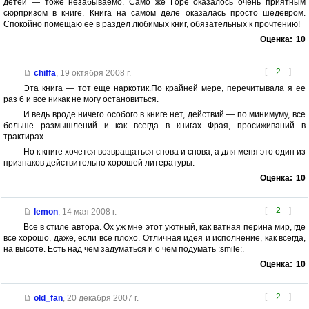
детей — тоже незабываемо. Само же Горе оказалось очень приятным
сюрпризом в книге. Книга на самом деле оказалась просто шедевром.
Спокойно помещаю ее в раздел любимых книг, обязательных к прочтению!
Оценка:
10
[
2
]
chiffa
,
19 октября 2008 г.
Эта книга — тот еще наркотик.По крайней мере, перечитывала я ее
раз 6 и все никак не могу остановиться.
И ведь вроде ничего особого в книге нет, действий — по минимуму, все
больше размышлений и как всегда в книгах Фрая, просиживаний в
трактирах.
Но к книге хочется возвращаться снова и снова, а для меня это один из
признаков действительно хорошей литературы.
Оценка:
10
[
2
]
lemon
,
14 мая 2008 г.
Все в стиле автора. Ох уж мне этот уютный, как ватная перина мир, где
все хорошо, даже, если все плохо. Отличная идея и исполнение, как всегда,
на высоте. Есть над чем задуматься и о чем подумать :smile:.
Оценка:
10
[
2
]
old_fan
,
20 декабря 2007 г.