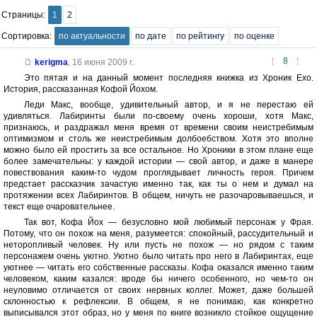
Страницы:
1
2
Сортировка:
по актуальности
по дате
по рейтингу
по оценке
[
8
]
kerigma
,
16 июня 2009 г.
Это пятая и на данный момент последняя книжка из Хроник Ехо.
История, рассказанная Кофой Йохом.
Леди Макс, вообще, удивительный автор, и я не перестаю ей
удивляться. Лабиринты были по-своему очень хороши, хотя Макс,
признаюсь, и раздражал меня время от времени своим неистребимым
оптимизмом и столь же неистребимым долбоебством. Хотя это вполне
можно было ей простить за все остальное. Но Хроники в этом плане еще
более замечательны: у каждой истории — свой автор, и даже в манере
повествования каким-то чудом проглядывает личность героя. Причем
предстает рассказчик зачастую именно так, как ты о нем и думал на
протяжении всех Лабиринтов. В общем, ничуть не разочаровываешься, и
текст еще очаровательнее.
Так вот, Кофа Йох — безусловно мой любимый персонаж у Фрая.
Потому, что он похож на меня, разумеется: спокойный, рассудительный и
неторопливый человек. Ну или пусть не похож — но рядом с таким
персонажем очень уютно. Уютно было читать про него в Лабиринтах, еще
уютнее — читать его собственные рассказы. Кофа оказался именно таким
человеком, каким казался: вроде бы ничего особенного, но чем-то он
неуловимо отличается от своих нервных коллег. Может, даже большей
склонностью к рефлексии. В общем, я не понимаю, как конкретно
выписывался этот образ, но у меня по книге возникло стойкое ощущение