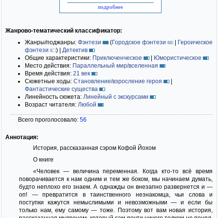
подробнее
Жанрово-тематический классификатор:
Жанры/поджанры:
Фэнтези
(
Городское фэнтези
|
Героическое
фэнтези
)
|
Детектив
Общие характеристики:
Приключенческое
|
Юмористическое
Место действия:
Параллельный мир/вселенная
Время действия:
21 век
Сюжетные ходы:
Становление/взросление героя
|
Фантастические существа
Линейность сюжета:
Линейный с экскурсами
Возраст читателя:
Любой
Всего проголосовало:
56
Аннотация:
История, рассказанная сэром Кофой Йохом
О книге
«Человек — величина переменная. Когда кто-то всё время
поворачивается к нам одним и тем же боком, мы начинаем думать,
будто неплохо его знаем. А однажды он внезапно развернется и —
оп! — превратится в таинственного незнакомца, чьи слова и
поступки кажутся немыслимыми и невозможными — и если бы
только нам, ему самому — тоже. Поэтому вот вам новая история,
рассказанная мудрецом, который сам почти ничего толком не понял.