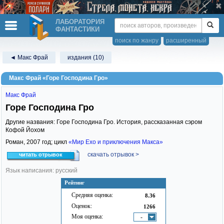
ЛАБОРАТОРИЯ
ФАНТАСТИКИ
поиск по жанру
расширенный
◄ Макс Фрай
издания (10)
Макс Фрай «Горе Господина Гро»
Макс Фрай
Горе Господина Гро
Другие названия: Горе Господина Гро. История, рассказанная сэром
Кофой Йохом
Роман,
2007
год; цикл
«Мир Ехо и приключения Макса»
скачать отрывок >
читать отрывок
Язык написания: русский
Рейтинг
Средняя оценка:
8.36
Оценок:
1266
Моя оценка:
-