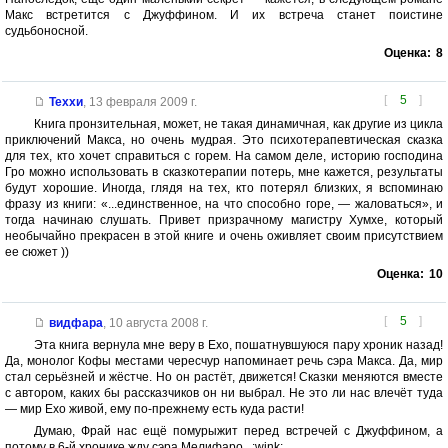
Макс встретится с Джуффином. И их встреча станет поистине
судьбоносной.
Оценка:
8
[
5
]
Теххи
,
13 февраля 2009 г.
Книга пронзительная, может, не такая динамичная, как другие из цикла
приключений Макса, но очень мудрая. Это психотерапевтическая сказка
для тех, кто хочет справиться с горем. На самом деле, историю господина
Гро можно использовать в сказкотерапии потерь, мне кажется, результаты
будут хорошие. Иногда, глядя на тех, кто потерял близких, я вспоминаю
фразу из книги: «...единственное, на что способно горе, — жаловаться», и
тогда начинаю слушать. Привет призрачному магистру Хумхе, который
необычайно прекрасен в этой книге и очень оживляет своим присутствием
ее сюжет ))
Оценка:
10
[
5
]
видфара
,
10 августа 2008 г.
Эта книга вернула мне веру в Ехо, пошатнувшуюся пару хроник назад!
Да, монолог Кофы местами чересчур напоминает речь сэра Макса. Да, мир
стал серьёзней и жёстче. Но он растёт, движется! Сказки меняются вместе
с автором, каких бы рассказчиков он ни выбрал. Не это ли нас влечёт туда
— мир Ехо живой, ему по-прежнему есть куда расти!
Думаю, Фрай нас ещё помурыжит перед встречей с Джуффином, а
потому в 6-й хронике жду сэра Мелифаро...:wink: