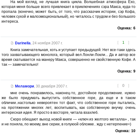
На мой взгляд, не лучшая книга цикла. Волшебная атмосфера Ехо,
которая меня больше всего привлекает в приключениях сэра Макса, куда-то
пропала (конечно, может быть, от того, что рассказчик истории, сэр Кофа,
человек сухой и малоэмоциональный), но читалось с трудом и без большого
интереса.
Оценка:
6
[
1
]
Darinella
,
24 ноября 2007 г.
Книга замечательная, хоть и уступает предыдущей. Нет все-таки здесь
того захватывающего монолога, который вел Лонли-Локли... Да и автор все
время скатывается на манеру Макса, совершенно не свойственную Кофе. А
так — замечательно!
Оценка:
9
[
0
]
Меламори
,
30 декабря 2007 г.
мне очень понравилось, наконец-то, достойное продолжение. нужно
же было придумать выпустить собственное горе, да еще и в таком
обличии..настолько невероятен тот факт, что собственное горе пытались,
на протяжении многих лет, воспитывать, как собственную внучку. очень
интересная идея. Я просто в восторге, читала взахлеб.
Скоро обещают выход новой книги — «ключ из желтого металла» , так
и не поняла, по моему, вне серии, в голуюой обложке.. жду с нетерпение=)
Оценка:
10