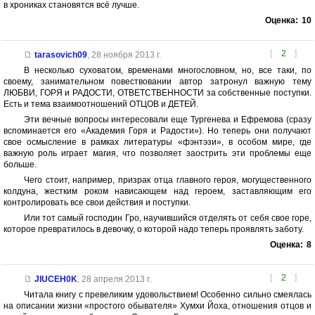
в хрониках становятся всё лучше.
Оценка:
10
[
2
]
tarasovich09
,
28 ноября 2013 г.
В несколько суховатом, временами многословном, но, все таки, по
своему, занимательном повествовании автор затронул важную тему
ЛЮБВИ, ГОРЯ и РАДОСТИ, ОТВЕТСТВЕННОСТИ за собственные поступки.
Есть и тема взаимоотношений ОТЦОВ и ДЕТЕЙ.
Эти вечные вопросы интересовали еще Тургенева и Ефремова (сразу
вспоминается его «Академия Горя и Радости»). Но теперь они получают
свое осмысление в рамках литературы «фэнтэзи», в особом мире, где
важную роль играет магия, что позволяет заострить эти проблемы еще
больше.
Чего стоит, например, призрак отца главного героя, могущественного
колдуна, жестким роком нависающем над героем, заставляющим его
контролировать все свои действия и поступки.
Или тот самый господин Гро, научившийся отделять от себя свое горе,
которое превратилось в девочку, о которой надо теперь проявлять заботу.
Оценка:
8
[
2
]
JIUCEH0K
,
28 апреля 2013 г.
Читала книгу с превеликим удовольствием! Особенно сильно смеялась
на описании жизни «простого обывателя» Хумхи Йоха, отношения отцов и