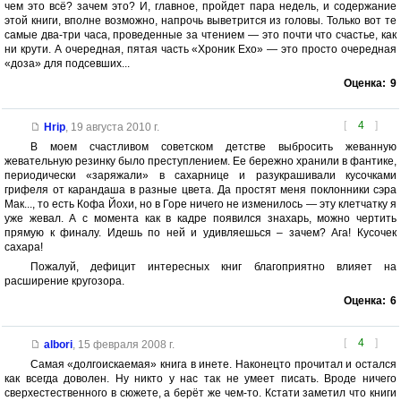
чем это всё? зачем это? И, главное, пройдет пара недель, и содержание
этой книги, вполне возможно, напрочь выветрится из головы. Только вот те
самые два-три часа, проведенные за чтением — это почти что счастье, как
ни крути. А очередная, пятая часть «Хроник Ехо» — это просто очередная
«доза» для подсевших...
Оценка:
9
[
4
]
Hrip
,
19 августа 2010 г.
В моем счастливом советском детстве выбросить жеванную
жевательную резинку было преступлением. Ее бережно хранили в фантике,
периодически «заряжали» в сахарнице и разукрашивали кусочками
грифеля от карандаша в разные цвета. Да простят меня поклонники сэра
Мак..., то есть Кофа Йохи, но в Горе ничего не изменилось — эту клетчатку я
уже жевал. А с момента как в кадре появился знахарь, можно чертить
прямую к финалу. Идешь по ней и удивляешься – зачем? Ага! Кусочек
сахара!
Пожалуй, дефицит интересных книг благоприятно влияет на
расширение кругозора.
Оценка:
6
[
4
]
albori
,
15 февраля 2008 г.
Самая «долгоискаемая» книга в инете. Наконецто прочитал и остался
как всегда доволен. Ну никто у нас так не умеет писать. Вроде ничего
сверхестественного в сюжете, а берёт же чем-то. Кстати заметил что книги