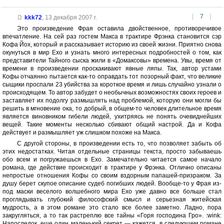
[
7
]
kkk72
,
13 декабря 2007 г.
Это произведение Фрая оставила двойственное, противоречивое
впечатление. На сей раз гостем Макса в трактире Фрэнка становится сэр
Кофа Йох, который и рассказывает историю из своей жизни. Приятно снова
окунуться в мир Ехо и узнать много интересных подробностей о том, как
представители Тайного сыска жили в «Домаксовы» времена. Увы, время от
времени в произведении проскакивают явные ляпы. Так, автор устами
Кофы отчаянно пытается как-то оправдать тот позорный факт, что великие
сыщики проспали 23 убийства за короткое время и лишь случайно узнали о
происходящем. То автор забудет о необычных возможностях своих героев и
заставляет их подолгу размышлять над проблемой, которую они могли бы
решить в мгновение ока, то добрый, в общем-то человек длительное время
является виновником гибели людей, ухитряясь не понять очевиднейших
вещей. Такие моменты несколько сбивают общий настрой. Да и Кофа
действует и размышляет уж слишком похоже на Макса.
С другой стороны, в произведении есть то, что позволяет забыть об
этих недостатках. Читая отдельные страницы текста, просто забываешь
обо всем и погружаешься в Ехо. Замечательно читается самое начало
романа, где действие происходит в трактире у Фрэнка. Отлично описаны
непростые отношения Кофы со своим вздорным папашей-призраком. За
душу берет скупое описание судеб погибших людей. Вообще-то у Фрая из-
под маски веселого волшебного мира Ехо уже давно все больше стал
проглядывать глубокий философский смысл и серьезная житейская
мудрость, а в этом романе это стало все более заметно. Ладно, пора
закругляться, а то так растреплю все тайны «Горя господина Гро». :wink:
Напоследок, еще один маленький секрет — кажется, в следующем романе