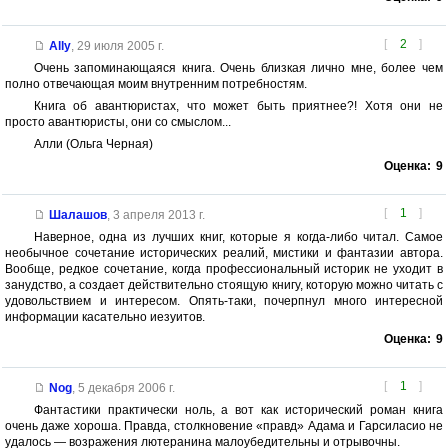
[
2
]
Ally
,
29 июля 2005 г.
Очень запоминающаяся книга. Очень близкая лично мне, более чем
полно отвечающая моим внутренним потребностям.
Книга об авантюристах, что может быть приятнее?! Хотя они не
просто авантюристы, они со смыслом...
Алли (Ольга Черная)
Оценка:
9
[
1
]
Шалашов
,
3 апреля 2013 г.
Наверное, одна из лучших книг, которые я когда-либо читал. Самое
необычное сочетание исторических реалий, мистики и фантазии автора.
Вообще, редкое сочетание, когда профессиональный историк не уходит в
занудство, а создает действительно стоящую книгу, которую можно читать с
удовольствием и интересом. Опять-таки, почерпнул много интересной
информации касательно иезуитов.
Оценка:
9
[
1
]
Nog
,
5 декабря 2006 г.
Фантастики практически ноль, а вот как исторический роман книга
очень даже хороша. Правда, столкновение «правд» Адама и Гарсиласио не
удалось — возражения лютеранина малоубедительны и отрывочны.