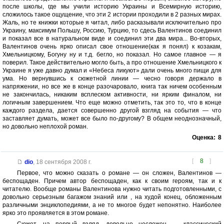
после школы, где мы учили историю Украины и Всемирную историю,
сложилось такое ощущение, что эти 2 истории проходили в 2 разных мирах.
Жаль, но те книжки которые я читал, либо расказывали исключительно про
Украину, максимум Польшу, Россию, Турцию, то сдесь Валентинов соединил
и показал все в натуральном виде и соединил эти два мира... Во-вторых,
Валентинов очень ярко описал свое отношение(как я понял) к козакам,
Хмельницкому, Богуну ну и т.д. бегло, но показал. Но самое главное — я
поверил. Такое действительно могло быть, а про отношение Хмельницкого к
Украине я уже давно думал и «Небеса ликуют» дали очень много пищи для
ума. Но вернувшись к сюжетной линии — чесно говоря держало в
напряжении, но все же в конце разочаровало, книга так ничем особенным
не закончилась, никаким всплеском активности, ни ярким финалом, ни
логичным завершением. Что еще можно отметить, так это то, что в конце
каждого раздела, дается совершенно другой взгляд на события — что
заставляет думать, может все было по-другому? В общем неоднозначный,
но довольно неплохой роман.
Оценка:
8
[
8
]
dio
,
18 сентября 2008 г.
Первое, что можно сказать о романе — он сложен, Валентинов —
беспощаден. Причем автор беспощаден, как к своим героям, так и к
читателю. Вообще романы Валентинова нужно читать подготовленными, с
довольно серьезным багажом знаний или , на худой конец, обложенным
различными энциклопедиями, а не то многое будет непонятно. Наиболее
ярко это проявляется в этом романе.