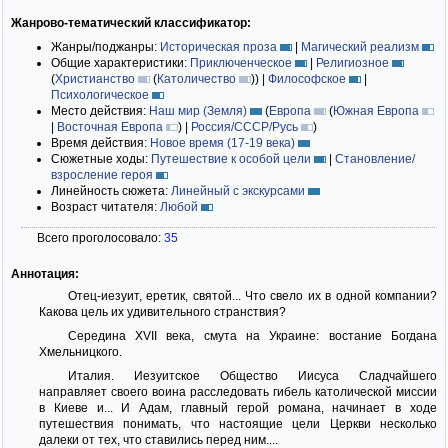
Жанрово-тематический классификатор:
Жанры/поджанры:
Историческая проза
|
Магический реализм
Общие характеристики:
Приключенческое
|
Религиозное
(
Христианство
(
Католичество
)
)
|
Философское
|
Психологическое
Место действия:
Наш мир (Земля)
(
Европа
(
Южная Европа
|
Восточная Европа
)
|
Россия/СССР/Русь
)
Время действия:
Новое время (17-19 века)
Сюжетные ходы:
Путешествие к особой цели
|
Становление/
взросление героя
Линейность сюжета:
Линейный с экскурсами
Возраст читателя:
Любой
Всего проголосовало:
35
Аннотация:
Отец-иезуит, еретик, святой... Что свело их в одной компании?
Какова цель их удивительного странствия?
Середина XVII века, смута на Украине: востание Богдана
Хмельницкого.
Италия. Иезуитское Общество Иисуса Сладчайшего
направляет своего воина расследовать гибель католической миссии
в Киеве и... И Адам, главный герой романа, начинает в ходе
путешествия понимать, что настоящие цели Церкви несколько
далеки от тех, что ставились перед ним....