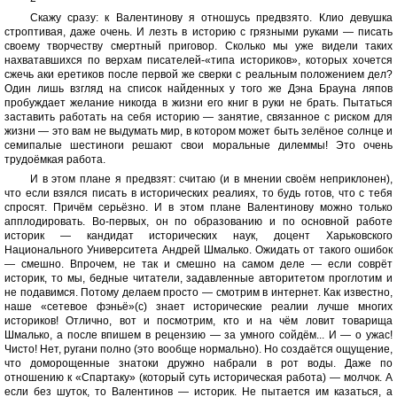
Скажу сразу: к Валентинову я отношусь предвзято. Клио девушка
строптивая, даже очень. И лезть в историю с грязными руками — писать
своему творчеству смертный приговор. Сколько мы уже видели таких
нахватавшихся по верхам писателей-«типа историков», которых хочется
сжечь аки еретиков после первой же сверки с реальным положением дел?
Один лишь взгляд на список найденных у того же Дэна Брауна ляпов
пробуждает желание никогда в жизни его книг в руки не брать. Пытаться
заставить работать на себя историю — занятие, связанное с риском для
жизни — это вам не выдумать мир, в котором может быть зелёное солнце и
семипалые шестиноги решают свои моральные дилеммы! Это очень
трудоёмкая работа.
И в этом плане я предвзят: считаю (и в мнении своём неприклонен),
что если взялся писать в исторических реалиях, то будь готов, что с тебя
спросят. Причём серьёзно. И в этом плане Валентинову можно только
апплодировать. Во-первых, он по образованию и по основной работе
историк — кандидат исторических наук, доцент Харьковского
Национального Университета Андрей Шмалько. Ожидать от такого ошибок
— смешно. Впрочем, не так и смешно на самом деле — если соврёт
историк, то мы, бедные читатели, задавленные авторитетом проглотим и
не подавимся. Потому делаем просто — смотрим в интернет. Как известно,
наше «сетевое фэньё»(с) знает исторические реалии лучше многих
историков! Отлично, вот и посмотрим, кто и на чём ловит товарища
Шмалько, а после впишем в рецензию — за умного сойдём... И — о ужас!
Чисто! Нет, ругани полно (это вообще нормально). Но создаётся ощущение,
что доморощенные знатоки дружно набрали в рот воды. Даже по
отношению к «Спартаку» (который суть историческая работа) — молчок. А
если без шуток, то Валентинов — историк. Не пытается им казаться, а