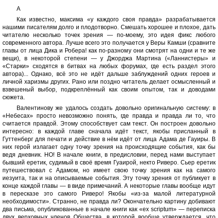
A
Как известно, максима «у каждого своя правда» разрабатывается
нашими писателям долго и плодотворно. Смешать хорошее и плохое, дать
читателю несколько точек зрения — по-моему, это идея фикс любого
современного автора. Лучше всего это получается у Веры Камши (сравните
главы от лица Дика и Робера! как по-разному они смотрят на одни и те же
вещи), в некоторой степени — у Джорджа Мартина («Ланнистеры» и
«Старки» сходятся в битвах на любых форумах, где есть раздел этого
автора)... Однако, всё это не идёт дальше заблуждений одних героев и
личной харизмы других. Рано или поздно читатель делает осмысленный и
взвешеный выбор, подкреплённый как своим опытом, так и доводами
сюжета.
Валентинову же удалось создать довольно оригинальную систему: в
«Небесах» просто невозможно понять, где правда и правда ли то, что
считается правдой. Этому способствует сам текст. Он построен довольно
интересно: в каждой главе сначала идёт текст, якобы присланный в
Гуттенберг для печати и действие в нём идёт от лица Адама де Гауиры. В
них герой излагает одну точку зрения на происходящие события, как бы
ведя дневник. НО! В начале книги, в предисловии, перед нами выступает
бывший еретик, судимый в своё время Гуаирой, некто Риверо. Сьер еретик
путешествовал с Адамом, но имеет свою точку зрения как на самого
иезуита, так и на описываемые события. Эту точку зрения от публикует в
конце каждой главы — в виде примечаний. А некоторые главы вообще идут
в пересказе это самого Риверо! Якобы «из-за малой литературной
необходимости». Странно, не правда ли? Окончательно картину добивают
два письма, опубликованные в начале книги как «ex scriptum» — переписка
двух верховных членов Общества, в которой вообще утверждается, что