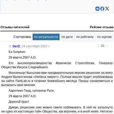
Отзывы читателей
Рейтинг отзыва
Сортировка:
по актуальности
по дате
по рейтингу
по оценке
[
20
]
GerD
,
24 сентября 2007 г.
Ex Sxriptum
28 марта 2007 A.D.
Его высокопреосвященству Франческо Стратобоска, Генералу
Общества Иисуса Сладчайшего.
Монсеньор! Высылаю вам предварительную версию рецензии на книгу
Андрея Валентинова «Небеса ликуют». Полная версия будет опубликована
на сайте FantLab.ru в течении ближайшего месяца. Прошу ознакомиться и
высказать своё мнение.
Адрелиан Герд, супериор Руси.
29 марта 2007 A.D.
Дорогой брат!
Думаю, рецензию сию можно смело публиковать. В ней не затронута
ни одна из настоящих тайн Общества, как впрочем, и в оной книге. Неплохо