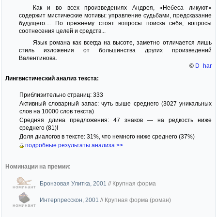
Как и во всех произведениях Андрея, «Небеса ликуют»
содержит мистические мотивы: управление судьбами, предсказание
будущего.... По прежнему стоят вопросы поиска себя, вопросы
соотнесения целей и средств...
Язык романа как всегда на высоте, заметно отличается лишь
стиль изложения от большинства других произведений
Валентинова.
©
D_har
Лингвистический анализ текста:
Приблизительно страниц: 333
Активный словарный запас: чуть выше среднего (3027 уникальных
слов на 10000 слов текста)
Средняя длина предложения: 47 знаков — на редкость ниже
среднего (81)!
Доля диалогов в тексте: 31%, что немного ниже среднего (37%)
подробные результаты анализа >>
Номинации на премии:
Бронзовая Улитка, 2001
//
Крупная форма
номинант
Интерпресскон, 2001
//
Крупная форма (роман)
номинант