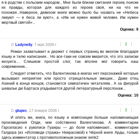
я в родстве с польским народом... Мне были близки скитания героев, поиски
их правды, которая для каждого из героев своя, ни на что не
похожая...Наверное, девизом книги можно было бы назвать не «Небеса
ликуют — е беса ли куют», а «Им не нужен живой человек. Им нужен
мертвый святой»...
Оценка:
9
[
2
]
Ladynelly
,
7 мая 2008 г.
Роман захватывает и держит с первых страниц во многом благодаря
языку и тилю написания... Но все-таки не совсем вкерится, что это записки
иезуита.... Слишком простой слог, так вполне мог говорить наш
современник...
Следует отметить, что Валентинова в книгах нет персонажей которые
вызывают неприятие или просто отрицательные эмоции... Даже отец
Азиний в конце концов, становится симпатичен читателям... А за фигурой
шевалье дю Бартаса угадывается другой литературный перслонаж...
Оценка:
10
[
2
]
glupec
,
17 января 2008 г.
И опять же, книга, по языку и композиции больше напоминающая
произведения Олди, чем собственно Валентинова. А комментарии
Гарсиласио к рукописи Гуаиры — до боли напоминают... комментарии
Галдора (из «Исповеди стража» Некрасовой) к Чёрной книге Арды, только
здесь комментатор с противоположным знаком :wink2: