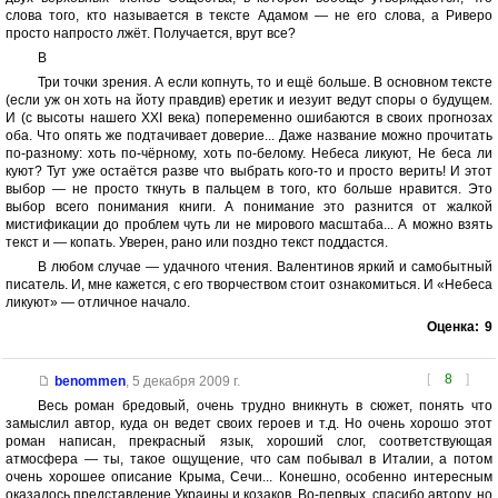
слова того, кто называется в тексте Адамом — не его слова, а Риверо
просто напросто лжёт. Получается, врут все?
В
Три точки зрения. А если копнуть, то и ещё больше. В основном тексте
(если уж он хоть на йоту правдив) еретик и иезуит ведут споры о будущем.
И (с высоты нашего XXI века) попеременно ошибаются в своих прогнозах
оба. Что опять же подтачивает доверие... Даже название можно прочитать
по-разному: хоть по-чёрному, хоть по-белому. Небеса ликуют, Не беса ли
куют? Тут уже остаётся разве что выбрать кого-то и просто верить! И этот
выбор — не просто ткнуть в пальцем в того, кто больше нравится. Это
выбор всего понимания книги. А понимание это разнится от жалкой
мистификации до проблем чуть ли не мирового масштаба... А можно взять
текст и — копать. Уверен, рано или поздно текст поддастся.
В любом случае — удачного чтения. Валентинов яркий и самобытный
писатель. И, мне кажется, с его творчеством стоит ознакомиться. И «Небеса
ликуют» — отличное начало.
Оценка:
9
[
8
]
benommen
,
5 декабря 2009 г.
Весь роман бредовый, очень трудно вникнуть в сюжет, понять что
замыслил автор, куда он ведет своих героев и т.д. Но очень хорошо этот
роман написан, прекрасный язык, хороший слог, соответствующая
атмосфера — ты, такое ощущение, что сам побывал в Италии, а потом
очень хорошее описание Крыма, Сечи... Конешно, особенно интересным
оказалось представление Украины и козаков. Во-первых, спасибо автору, но