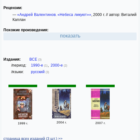
Рецензии:
—
«Андрей Валентинов. «Небеса ликуют»»
, 2000 г. // автор: Виталий
Каплан
Похожие произведения:
показать
Издания:
ВСЕ
(3)
/период:
1990-е
,
2000-е
(1)
(2)
/языки:
русский
(3)
2004 г.
2007 г.
1999 г.
страница всех изданий (3 шт.) >>