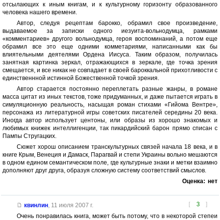
отсылающих к иным книгам, и к культурному горизонту образованного
человека нашего времени.
Автор, следуя рецептам барокко, обрамил свое произведение,
выдаваемое за записки одного иезуита-вольнодумца, рамками
«комментариев» другого вольнодумца, героя воспоминаний, а потом еще
обрамил все это еще одними комметариями, написанными как бы
влиятельными деятелями Ордена Иисуса. Таким образом, получилась
занятная картинка зеркал, отражающихся в зеркале, где точка зрения
смещается, и все никак не совпадает в своей бароккальной прихотливости с
единственнной истинной Божественной точкой зрения.
Автор старается постоянно переплетать разные жанры, в романе
масса цитат из иных текстов, тоже придуманных, и даже пытается играть в
симуляционную реальность, насыщая роман стихами «Гийома Вентре»,
персонажа из литературной игры советских писателей середины 20 века.
Иногда автор использует центоны, или образы из хорошо знакомых и
любимых книжек интеллигенции, так пикардийский барон прямо списан с
Пампы Стругацких.
Сюжет хорош описанием транскультурных связей начала 18 века, и в
книге Крым, Венеция и Дамаск, Парагвай и степи Украины вольно мешаются
в одном едином семантическом поле, где культурные знаки и метки взаимно
дополняют друг друга, образуя сложную систему соответствий смыслов.
Оценка:
нет
[
3
]
квинлин
,
11 июля 2007 г.
Очень понравилась книга, может быть потому, что в некоторой степеи