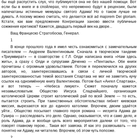
бы ещё распустить слух, что публикуется она не без нашей помощи. Вот
если бы в книге и в спойлерах, что непременно будут в рецензии, были
напечатаны истинные мемуары святого Адама! Но о таком лучше не
думать. А посему можно считать, что делается всё ad majorem Dei gloriam.
Кстати, как вам предложение Конгрегации заново ввести публичные
сожжения еретиков? Кажется, двадцать первый век на дворе...
Ващ Францеско Стратобоска, Генерал.
1
В конце прошлого года я имел честь ознакомиться с замечательным
писателем — Андреем Валентиновым. Сначала в творческом тандеме
«Триумвират» — в соавторстве с Г.Л. Олди написана книга «Нам здесь
жить», а сразу с Олди и супругами Дяченко — «Пентакль». Обе книги
прочитаны с огромным удовольствием. Потом я переключился на других
авторов, но, заинтересовавшись в связи с личной творческой
заинтересованностью темой восстания Спартака не мог не заметить кучу
ссылок на одноимённую книгу Валентинова. Потом был «Ангел Спартака»,
и вот теперь — «Небеса ликуют». Сюжет поначалу кажется
незамысловатым. Общество Иисуса Сладчайшего, организация
католической Церкви строит католический рай по всей Земле — то есть,
пытается строить. При таинственных обстоятельствах гибнет киевская
миссия, вырезаются все до единого католики. Впрочем, двоим удаётся
уйти... Общество посылает главного героя романа — иезуита Адама де
Гуаира — расследовать это дело. Однако, оказывается, что и само дело, и
роль Адама, да и вообще цель всего мироприятия далеки от того, что
говорят главному герою... Такая вот завязка. И как это развязывать — не
понятно ни Адаму, ни читателю. Впрочем, об этом чуть попозже.
2