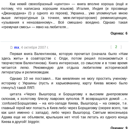
Как некий своеобразный «центон» — книга вполне хороша (ещё и
потому, что написана хорошим языком). Италия, Индия (и прозвище
«Джанардана» (!) у одного из героев), Украина... уже упомянутые мною
выше литературные (а точнее, меж-литераторские) реминисценции,
«узывания к неназванному»... Всё смешано воедино. Однако такая
«гремучая смесь» — явно на любителя...
Оценка:
6
[
2
]
mx
,
4 октября 2007 г.
Первая книга Валентинова, которую прочитал (сначала было «Нам
здесь жить» в соавторстве с Олди, потом решил познакомиться с
творчеством Валентинова). Книга интересная, со смыслом и в тоже время
читается легко. Рекомендую для отдыха любителям исторической
литературы и религиоведам.
Однако 10 не поставил… Как киевлянин не могу простить ученому-
историку с Украины (пусть и харьковчанину, карту Киева можно было
глянуть!) такой ЛЯП:
цитата «Через Вышгород и Борщаговку к высоким днепровским
склонам, к золотому блеску лаврских куполов. Я возвращался домой …».
:confused:Борщаговка – на юго-западе Киева, Вышгород – на севере, т.е.
главный герой мог попасть в Киев либо через Борщаговку (скорее всего, так
как шел именно с запада), либо через Вышгород. Святым монсеньера
Адама еще не объявили, крылышек нет чтоб так летать из одного конца
Киева в другой! :biggrin:
Оценка:
9