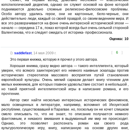
Сюжет, на первый взляд, довольно несложен — классический
копспилогический дедектив, однако он служит основой на фоне которой
поднимаются довольно сложные религиозно-филосовские проблемы.
Особо автору удались герои, они не картонные, бело-черные, они
действительно люди, каждый со своей правдой, со своим видением мира. И
все это разворачивается на фоне очень интересной исторической эпохи —
начало — середина 17 в., показ которой всегда был очень сильной стороной
Валентинова, что и следует ожидать от историка- профессионала.
Оценка:
10
[
6
]
saddlefast
,
14 мая 2009 г.
Это первая книжка, которую я прочел у этого автора.
Хорошая книжка, сразу видно автора — такого интеллигента, который
уверен, что всякого заинтересуют его немного наивные эскапады против
исторических стереотипов массового восприятия путей становления
европейской культуры. Очень мягкий сарказм делает книгу чтением для
милых книжников, для которых главное удовольствие состоит в небольшой ,
но такой приятной интеллигентской игры в написание романа, и его
прочтение.
Автор смог найти несколько интересных исторических феноменов,
мало освещенных в литературе, например, вспомнил об Иезуитской
республике, существовавшей в Парагвае. но, поскольку он не хочет слишком
смело описывать то, что не знает, то описание получается немного
фантомным, и никакого вживания в выдуманный им мир не происходит.
Однако, это позволяет распознать роман как своего рода
культурологическую игру, книгу, написанную на основе других книг,