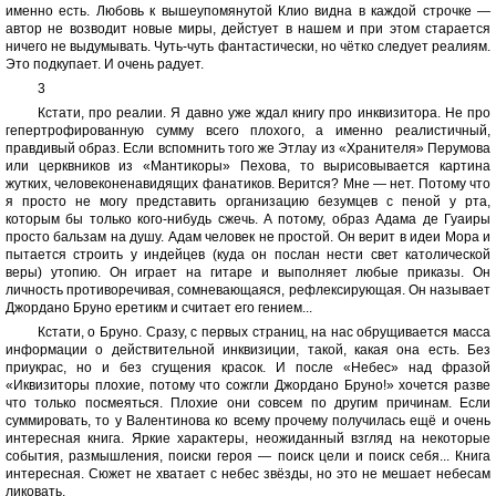
именно есть. Любовь к вышеупомянутой Клио видна в каждой строчке —
автор не возводит новые миры, дейстует в нашем и при этом старается
ничего не выдумывать. Чуть-чуть фантастически, но чётко следует реалиям.
Это подкупает. И очень радует.
3
Кстати, про реалии. Я давно уже ждал книгу про инквизитора. Не про
гепертрофированную сумму всего плохого, а именно реалистичный,
правдивый образ. Если вспомнить того же Этлау из «Хранителя» Перумова
или церквников из «Мантикоры» Пехова, то вырисовывается картина
жутких, человеконенавидящих фанатиков. Верится? Мне — нет. Потому что
я просто не могу представить организацию безумцев с пеной у рта,
которым бы только кого-нибудь сжечь. А потому, образ Адама де Гуаиры
просто бальзам на душу. Адам человек не простой. Он верит в идеи Мора и
пытается строить у индейцев (куда он послан нести свет католической
веры) утопию. Он играет на гитаре и выполняет любые приказы. Он
личность противоречивая, сомневающаяся, рефлексирующая. Он называет
Джордано Бруно еретикм и считает его гением...
Кстати, о Бруно. Сразу, с первых страниц, на нас обрущивается масса
информации о действительной инквизиции, такой, какая она есть. Без
приукрас, но и без сгущения красок. И после «Небес» над фразой
«Иквизиторы плохие, потому что сожгли Джордано Бруно!» хочется разве
что только посмеяться. Плохие они совсем по другим причинам. Если
суммировать, то у Валентинова ко всему прочему получилась ещё и очень
интересная книга. Яркие характеры, неожиданный взгляд на некоторые
события, размышления, поиски героя — поиск цели и поиск себя... Книга
интересная. Сюжет не хватает с небес звёзды, но это не мешает небесам
ликовать.