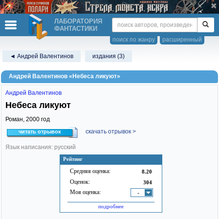
ЛАБОРАТОРИЯ
ФАНТАСТИКИ
поиск по жанру
расширенный
◄ Андрей Валентинов
издания (3)
Андрей Валентинов «Небеса ликуют»
Андрей Валентинов
Небеса ликуют
Роман,
2000
год
скачать отрывок >
читать отрывок
Язык написания: русский
Рейтинг
Средняя оценка:
8.20
Оценок:
304
Моя оценка:
-
подробнее