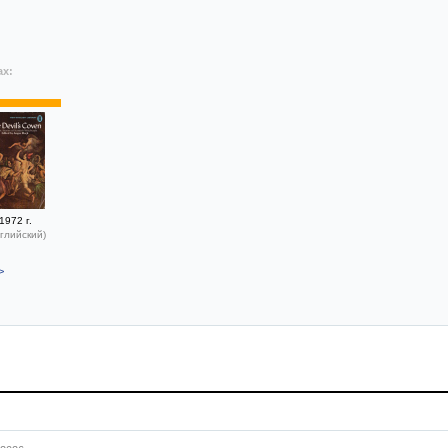
ах:
1972 г.
глийский)
>