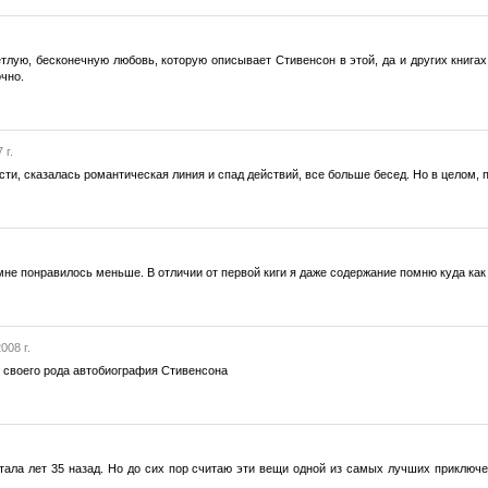
тлую, бесконечную любовь, которую описывает Стивенсон в этой, да и других книгах
чно.
 г.
сти, сказалась романтическая линия и спад действий, все больше бесед. Но в целом, 
е понравилось меньше. В отличии от первой киги я даже содержание помню куда как 
008 г.
 своего рода автобиография Стивенсона
.
тала лет 35 назад. Но до сих пор считаю эти вещи одной из самых лучших приключе