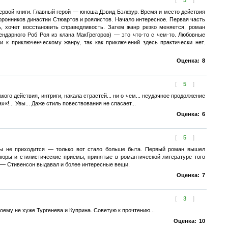
ервой книги. Главный герой — юноша Дэвид Бэлфур. Время и место действия
оронников династии Стюартов и роялистов. Начало интересное. Первая часть
, хочет восстановить справедливость. Затем жанр резко меняется, роман
ндарного Роб Роя из клана МакГрегоров) — это что-то с чем-то. Любовные
 к приключенческому жанру, так как приключений здесь практически нет.
Оценка:
8
[
5
]
ого действия, интриги, накала страстей... ни о чем... неудачное продолжение
... Увы... Даже стиль повествования не спасает...
Оценка:
6
[
5
]
ры не приходится — только вот стало больше быта. Первый роман вышел
юры и стилистические приёмы, принятые в романтической литературе того
ь — Стивенсон выдавал и более интересные вещи.
Оценка:
7
[
3
]
оему не хуже Тургенева и Куприна. Советую к прочтению...
Оценка:
10