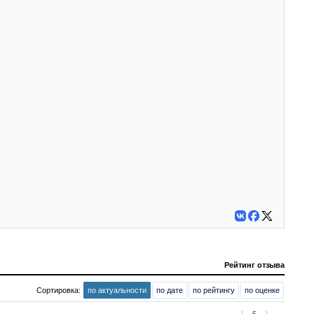
Рейтинг отзыва
Сортировка:
по актуальности
по дате
по рейтингу
по оценке
[
5
]