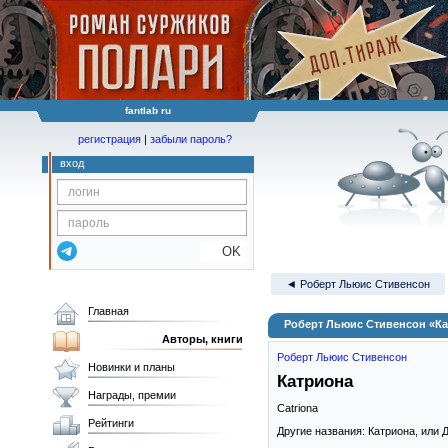
fantlab ru
регистрация
|
забыли пароль?
вход
OK
◄ Роберт Льюис Стивенсон
Главная
Роберт Льюис Стивенсон «К
Авторы, книги
Роберт Льюис Стивенсон
Новинки и планы
Катриона
Награды, премии
Catriona
Рейтинги
Другие названия: Катриона, ил