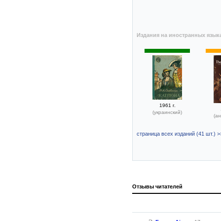
Издания на иностранных язык
1961 г.
(украинский)
(ан
страница всех изданий (41 шт.) >
Отзывы читателей