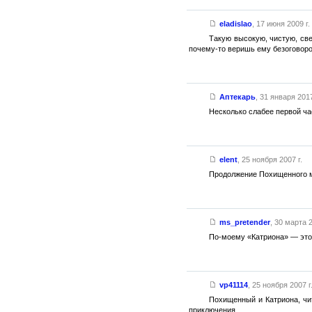
eladislao
,
17 июня 2009 г.
Такую высокую, чистую, све
почему-то веришь ему безоговоро
Аптекарь
,
31 января 2017
Несколько слабее первой ча
elent
,
25 ноября 2007 г.
Продолжение Похищенного мн
ms_pretender
,
30 марта 2
По-моему «Катриона» — это
vp41114
,
25 ноября 2007 г
Похищенный и Катриона, чи
приключения