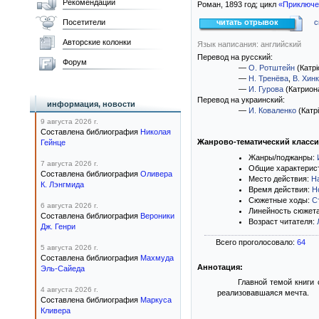
Рекомендации
Роман,
1893
год; цикл
«Приключе
Посетители
читать отрывок
с
Авторские колонки
Язык написания: английский
Перевод на русский:
Форум
—
О. Ротштейн
(Катрi
—
Н. Тренёва
,
В. Хин
—
И. Гурова
(Катрион
Перевод на украинский:
информация, новости
—
И. Коваленко
(Катр
9 августа 2026 г.
Составлена библиография
Николая
Жанрово-тематический класс
Гейнце
Жанры/поджанры:
7 августа 2026 г.
Общие характерис
Составлена библиография
Оливера
Место действия:
Н
К. Лэнгмида
Время действия:
Н
Сюжетные ходы:
С
6 августа 2026 г.
Линейность сюжет
Составлена библиография
Вероники
Возраст читателя:
Дж. Генри
Всего проголосовало:
64
5 августа 2026 г.
Составлена библиография
Махмуда
Аннотация:
Эль-Сайеда
Главной темой книги
4 августа 2026 г.
реализовавшаяся мечта.
Составлена библиография
Маркуса
Кливера