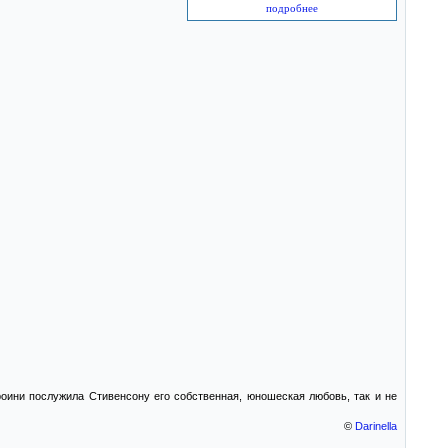
подробнее
роини послужила Стивенсону его собственная, юношеская любовь, так и не
©
Darinella