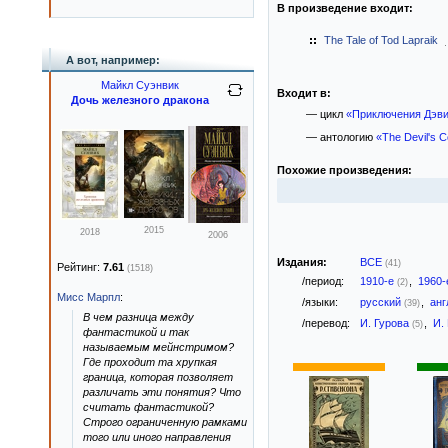
В произведение входит:
The Tale of Tod Lapraik
А вот, например:
Майкл Суэнвик
Входит в:
Дочь железного дракона
— цикл
«Приключения Дэв
— антологию
«The Devil's C
Похожие произведения:
2015
2018
2006
Издания:
ВСЕ
(41)
Рейтинг:
7.61
(1518)
/период:
1910-е
,
1960
(2)
Мисс Марпл
:
/языки:
русский
,
анг
(39)
В чем разница между
/перевод:
И. Гурова
,
И.
(5)
фантастикой и так
называемым мейнстримом?
Где проходит та хрупкая
граница, которая позволяет
различать эти понятия? Что
считать фантастикой?
Строго ограниченную рамками
того или иного направления