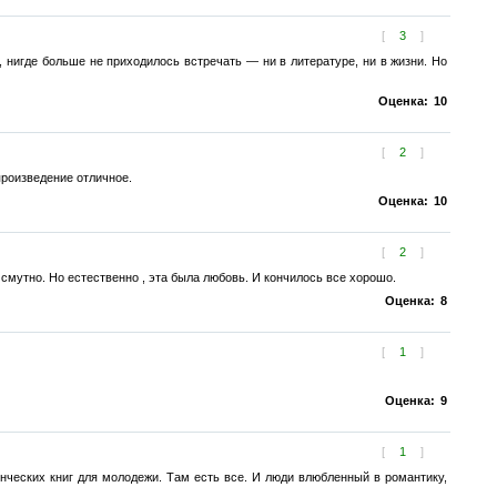
[
3
]
, нигде больше не приходилось встречать — ни в литературе, ни в жизни. Но
Оценка:
10
[
2
]
произведение отличное.
Оценка:
10
[
2
]
смутно. Но естественно , эта была любовь. И кончилось все хорошо.
Оценка:
8
[
1
]
Оценка:
9
[
1
]
нческих книг для молодежи. Там есть все. И люди влюбленный в романтику,