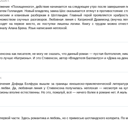
2026 г.
лжение «Похищенного», действие начинается на следующее утро после завершения п
затем Голландия. Новый владелец замка Шос оказывается втянут в противостояние ст
ческим и клановым разборкам в Шотландии. Главный герой проявляется храбрость
ожеством скучных разговоров. Любовная линия с Катрионой Драммонд (внучка леге
одят на первое место, их поступки лишены логики. Книгу с трудом можно отнести
налу Алана Брека. Язык написания неплохой.
нсона как писателя, не могу не сказать, что данный роман — пустая болтология, никак
 лучше «Катрионы». И это Стивенсон, автор «Владетеля Баллантрэ» и «Дома на дюнах«!
г.
лючения Дэфида Бэлфура вышли за границы юношеско-приключенческой литерату
 любви. Да, любовная линия у Стивенсона получилась неплохая — несмотря на куп
рионы вполне естественны. Но это, пожалуй, всё — ничего более в романе нет. А жал
первой части. Здесь романтика и любовь, но с примесью шотландского колорита. По м