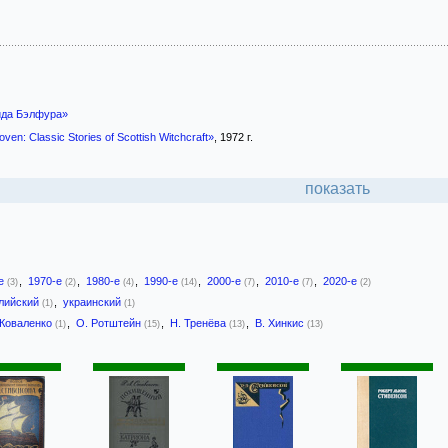
ида Бэлфура»
oven: Classic Stories of Scottish Witchcraft»
, 1972 г.
показать
-е
,
1970-е
,
1980-е
,
1990-е
,
2000-е
,
2010-е
,
2020-е
(3)
(2)
(4)
(14)
(7)
(7)
(2)
лийский
,
украинский
(1)
(1)
 Коваленко
,
О. Ротштейн
,
Н. Тренёва
,
В. Хинкис
(1)
(15)
(13)
(13)