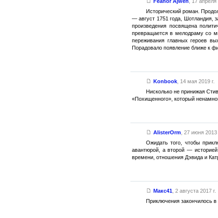
Feanor Ajwen
,
17 апреля 
Исторический роман. Продо
— август 1751 года, Шотландия, 
произведения посвящена полити
превращается в мелодраму со мн
переживания главных героев вых
Порадовало появление ближе к фи
Konbook
,
14 мая 2019 г.
Нисколько не принижая Стиве
«Похищенного», который ненамного
AlisterOrm
,
27 июня 2013 
Ожидать того, чтобы прик
авантюрой, а второй — историей
времени, отношения Дэвида и Кат
Макс41
,
2 августа 2017 г.
Приключения закончилось в 