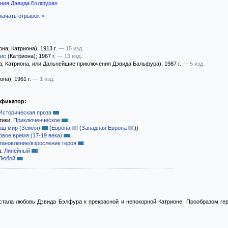
ния Дэвида Бэлфура»
качать отрывок >
она; Катриона)
; 1913 г.
— 15 изд.
кис
(Катриона)
; 1967 г.
— 13 изд.
а; Катриона, или Дальнейшие приключения Дэвида Бальфура)
; 1987 г.
— 5 изд.
іона)
; 1961 г.
— 1 изд.
ификатор:
Историческая проза
тики:
Приключенческое
аш мир (Земля)
(
Европа
(
Западная Европа
)
)
овое время (17-19 века)
тановление/взросление героя
а:
Линейный
Любой
 стала любовь Дэвида Бэлфура к прекрасной и непокорной Катрионе. Прообразом ге