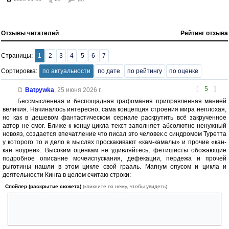
Отзывы читателей
Рейтинг отзыва
Страницы:
1
2
3
4
5
6
7
Сортировка:
по актуальности
по дате
по рейтингу
по оценке
[
5
]
Batpywka
,
25 июня 2026 г.
Бессмысленная и беспощадная графомания приправленная манией
величия. Начиналось интересно, сама концепция строения мира неплохая,
но как в дешевом фантастическом сериале раскрутить всё закрученное
автор не смог. Ближе к концу цикла текст заполняет абсолютно ненужный
новояз, создается впечатление что писал это человек с синдромом Туретта
у которого то и дело в мыслях проскакивают «кам-камалы» и прочие «кан-
кан ноуреи». Высоким оценкам не удивляйтесь, фетишисты обожающие
подробное описание мочеиспускания, дефекации, пердежа и прочей
рыготины нашли в этом цикле свой грааль. Магнум опусом и цикла и
деятельности Кинга в целом считаю строки:
Спойлер (раскрытие сюжета)
(кликните по нему, чтобы увидеть)
Он победно пернул, газ выходил долго, вонюче, но тихо. Его очко
превратилось в сломанную музыкальную шкатулку, которая более не
играла музыку, только скрипела.