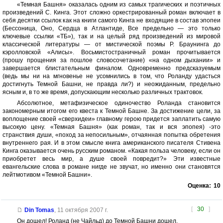
«Темная Башня» оказалась одним из самых трагических и поэтичных
произведений С. Кинга. Этот сложно оркестрированный роман включает в
себя десятки ссылок как на книги самого Кинга не входящие в состав эпопеи
(Бессоница, Оно, Сердца в Атлантиде, Все предельно — это только
ключевые ссылки «ТБ»), так и на целый ряд произведений из мировой
классической литературы — от мистической поэмы Р. Браунинга до
кэролловской «Алисы». Восьмистостраничный роман прочитывается
(прошу прощения за пошлое словосочетание) «на одном дыхании» и
завершается блистательным финалом. Одновременно предсказуемым
(ведь мы ни на мгновенье не усомнились в том, что Роланду удасться
достигнуть Темной Башни, не правда ли?) и неожиданным, предельно
ясным и, в то же время, допускающим несколько различных трактовок.
Абсолютное, метафизическое одиночество Роланда становится
закономерным итогом его квеста к Темной Башне. За достижение цели, за
воплощение своей «сверхидеи» главному герою придется заплатить самую
высокую цену. «Темная Башня» (как роман, так и вся эпопея) -это
странствия души, «поход за непосильным», отчаянная попытка обретения
внутреннего рая. И в этом смысле книга американского писателя Стивена
Кинга оказывается очень русским романом. «Какая польза человеку, если он
приобретет весь мир, а душе своей повредит?» Эти известные
евангельские слова в романе нигде не звучат, но именно они становятся
лейтмотивом «Темной Башни».
Оценка:
10
[
30
]
Din Tomas
,
11 октября 2007 г.
Он дошел! Роланд (не Чайльд) до Темной Башни дошел.