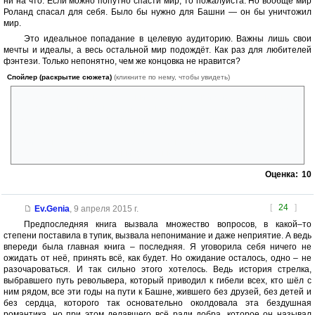
ни на что. Если можно попутно спасти мир, то пожалуйста. Но вообще мир
Роланд спасал для себя. Было бы нужно для Башни — он бы уничтожил
мир.
Это идеальное попадание в целевую аудиторию. Важны лишь свои
мечты и идеалы, а весь остальной мир подождёт. Как раз для любителей
фэнтези. Только непонятно, чем же концовка не нравится?
Спойлер (раскрытие сюжета)
(кликните по нему, чтобы увидеть)
От того, что ты дошёл до Башни, весь остальной мир не встанет на
место. Семью не вернуть. Ничего не вернуть. Смысла в достижении
идеала нет. Таран, который сломал дверь, больше не нужен, ему
нужна другая дверь. Если Кинг и хотел вложить хоть какой-то смысл в
свои фантазии — так это, перестать быть бревном, перестать жить
от двери до двери, от Башни до Башни.
Оценка:
10
[
24
]
Ev.Genia
,
9 апреля 2015 г.
Предпоследняя книга вызвала множество вопросов, в какой–то
степени поставила в тупик, вызвала непонимание и даже неприятие. А ведь
впереди была главная книга – последняя. Я уговорила себя ничего не
ожидать от неё, принять всё, как будет. Но ожидание осталось, одно – не
разочароваться. И так сильно этого хотелось. Ведь история стрелка,
выбравшего путь револьвера, который приводил к гибели всех, кто шёл с
ним рядом, все эти годы на пути к Башне, жившего без друзей, без детей и
без сердца, которого так основательно околдовала эта бездушная
романтика, но при этом делавшего всё ради добра, которое он называл