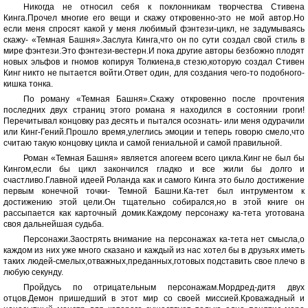
Никогда не относил себя к поклонникам творчества Стивена
Кинга.Прочел многие его вещи и скажу откровенно-это не мой автор.Но
если меня спросят какой у меня любимый фэнтези-цикл, не задумываясь
скажу- «Темная Башня».Заслуга Кинга,что он по сути создал свой стиль в
мире фэнтези.Это фэнтези-вестерн.И пока другие авторы безбожно плодят
новых эльфов и гномов копируя Толкиена,в стезю,которую создал Стивен
Кинг никто не пытается войти.Ответ один, для создания чего-то подобного-
кишка тонка.
По роману «Темная Башня».Скажу откровенно после прочтения
последних двух страниц этого романа я находился в состоянии гроги!
Перечитывал концовку раз десять и пытался осознать- или меня одурачили
или Кинг-Гений.Прошло время,улеглись эмоции и теперь говорю смело,что
считаю такую концовку цикла и самой гениальной и самой правильной.
Роман «Темная Башня» является апогеем всего цикла.Кинг не был бы
Кингом,если бы цикл закончился гладко и все жили бы долго и
счастливо.Главной идеей Роланда как и самого Кинга это было достижение
первым конечной точки- Темной Башни.Ка-тет был интрументом к
достижению этой цели.Он тщательно собирался,но в этой книге он
рассыпается как карточный домик.Каждому персонажу ка-тета уготована
своя дальнейшая судьба.
Персонажи.Заострять внимание на персонажах ка-тета нет смысла,о
каждом из них уже много сказано и каждый из нас хотел бы в друзьях иметь
таких людей-смелых,отважных,преданных,готовых подставить свое плечо в
любую секунду.
Пройдусь по отрицательным персонажам.Мордред-дитя двух
отцов.Демон пришедший в этот мир со своей миссией.Кроважадный и