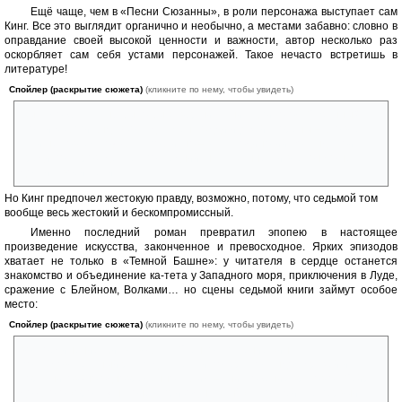
Ещё чаще, чем в «Песни Сюзанны», в роли персонажа выступает сам
Кинг. Все это выглядит органично и необычно, а местами забавно: словно в
оправдание своей высокой ценности и важности, автор несколько раз
оскорбляет сам себя устами персонажей. Такое нечасто встретишь в
литературе!
Спойлер (раскрытие сюжета)
(кликните по нему, чтобы увидеть)
Быть может, лучше было бы завершить книгу эпилогом Сюзанны?
Почти «хэппи-энд» (хотя для меня Эдди и Джейк Торены – это все-
таки не совсем то). А как поэтично – закат, одинокий Роланд стоит
среди поля роз, делает последний шаг к Башне…и всё: он дошел,
достиг своей цели.
Но Кинг предпочел жестокую правду, возможно, потому, что седьмой том
вообще весь жестокий и бескомпромиссный.
Именно последний роман превратил эпопею в настоящее
произведение искусства, законченное и превосходное. Ярких эпизодов
хватает не только в «Темной Башне»: у читателя в сердце останется
знакомство и объединение ка-тета у Западного моря, приключения в Луде,
сражение с Блейном, Волками… но сцены седьмой книги займут особое
место:
Спойлер (раскрытие сюжета)
(кликните по нему, чтобы увидеть)
воссоединение, битва в Алгул Сьенто, спасение Кинга,
последовательный распад ка-тета и потеря Роландом друзей и
соратников (но одновременно с этим – уничтожение врагов от Сейра
до Алого Короля), наконец, приход на Кан'-Ка Ноу Рей. Не первый, как