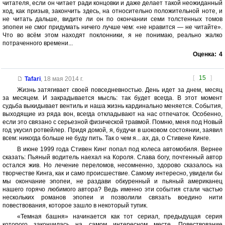
читателя, если он читает ради концовки и даже делает такой неожиданный
ход, как призыв, закончить здесь, на относительно положительной ноте, и
не читать дальше, видите ли он по окончании семи толстенных томов
эпопеи не смог придумать ничего лучше чем: «не нравится — не читайте».
Что во всём этом находят поклонники, я не понимаю, реально жалко
потраченного времени...
Оценка:
4
[
15
]
Tafari
,
18 мая 2014 г.
Жизнь затягивает своей повседневностью. День идет за днем, месяц
за месяцем. И закрадывается мысль: так будет всегда. В этот момент
судьба выкидывает вентиль и наша жизнь кардинально меняется. События,
выходящие из ряда вон, всегда откладывают на нас отпечаток. Особенно,
если это связано с серьезной физической травмой. Помню, меня под Новый
год укусил ротвейлер. Придя домой, я, будучи в шоковом состоянии, заявил
всем: никогда больше не буду пить. Так о чем я... ах, да, о Стивене Кинге.
В июне 1999 года Стивен Кинг попал под колеса автомобиля. Вернее
сказать: Пьяный водитель наехал на Короля. Слава богу, почтенный автор
остался жив. Но лечение переломов, несомненно, здорово сказалось на
творчестве Кинга, как и само происшествие. Самому интересно, увидели бы
мы окончание эпопеи, не раздави обкуренный и пьяный американец
нашего горячо любимого автора? Ведь именно эти события стали частью
нескольких романов эпопеи и позволили связать воедино нити
повествования, которое зашло в некоторый тупик.
«Темная башня» начинается как тот сериал, предыдущая серия
которого закончилась на самом интересном месте. Повествование