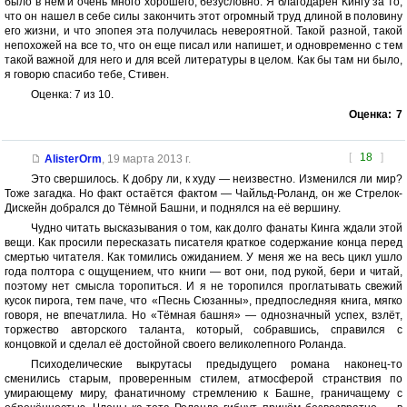
было в нем и очень много хорошего, безусловно. Я благодарен Кингу за то,
что он нашел в себе силы закончить этот огромный труд длиной в половину
его жизни, и что эпопея эта получилась невероятной. Такой разной, такой
непохожей на все то, что он еще писал или напишет, и одновременно с тем
такой важной для него и для всей литературы в целом. Как бы там ни было,
я говорю спасибо тебе, Стивен.
Оценка: 7 из 10.
Оценка:
7
[
18
]
AlisterOrm
,
19 марта 2013 г.
Это свершилось. К добру ли, к худу — неизвестно. Изменился ли мир?
Тоже загадка. Но факт остаётся фактом — Чайльд-Роланд, он же Стрелок-
Дискейн добрался до Тёмной Башни, и поднялся на её вершину.
Чудно читать высказывания о том, как долго фанаты Кинга ждали этой
вещи. Как просили пересказать писателя краткое содержание конца перед
смертью читателя. Как томились ожиданием. У меня же на весь цикл ушло
года полтора с ощущением, что книги — вот они, под рукой, бери и читай,
поэтому нет смысла торопиться. И я не торопился проглатывать свежий
кусок пирога, тем паче, что «Песнь Сюзанны», предпоследняя книга, мягко
говоря, не впечатлила. Но «Тёмная башня» — однозначный успех, взлёт,
торжество авторского таланта, который, собравшись, справился с
концовкой и сделал её достойной своего великолепного Роланда.
Психоделические выкрутасы предыдущего романа наконец-то
сменились старым, проверенным стилем, атмосферой странствия по
умирающему миру, фанатичному стремлению к Башне, граничащему с