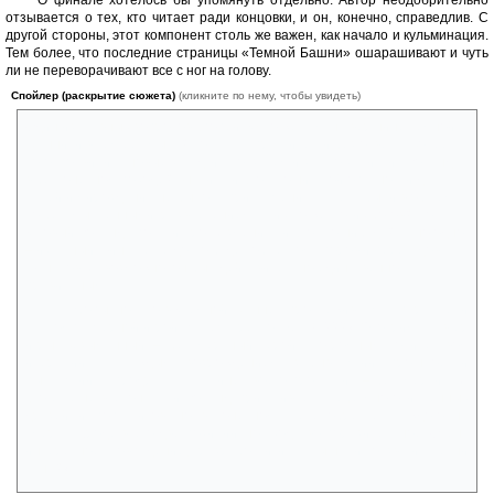
О финале хотелось бы упомянуть отдельно. Автор неодобрительно
отзывается о тех, кто читает ради концовки, и он, конечно, справедлив. С
другой стороны, этот компонент столь же важен, как начало и кульминация.
Тем более, что последние страницы «Темной Башни» ошарашивают и чуть
ли не переворачивают все с ног на голову.
Спойлер (раскрытие сюжета)
(кликните по нему, чтобы увидеть)
Один из главных вопросов эпопеи: «Что же там, на вершине Темной
Башни, и в чем ее смысл?» остался практически без ответа. Более
того, появились новые загадки: кто, зачем и за что зациклил Роланда
в бесконечном походе? Значит ли это, что никакой опасности для
Лучей и мироздания не было, а приключения ка-тета были в общем-
то бессмысленными, развлечением каких-то жестоких богов? Но
«Новый Роланд» получил рог. Изменит ли это что-нибудь? Ясно одно
– изящный финал ещё долго будет объектом споров и пересудов
фанатов. И, возможно, он был действительно единственно
правильным.
Любопытно, что в «Темной Башне» прослеживаются параллели
с… компьютерной игрой Planescape: Torment (1999). Смотрим: главгер
игры Безымянный – бессмертный герой с огромным количеством
итераций, с каждым возрождением забывающий прошлое и
пытающийся продраться к тайне своего проклятия – бессмертия. И
это ещё не все: он, как и Роланд, притягивает к себе многочисленных
друзей и попутчиков, но в конечном счете обрекает каждого на
смерть. Вроде всего две позиции, но сходство поразительное. Очень
интересное совпадение; разработчики услышали отзвуки Песни
Гана?)