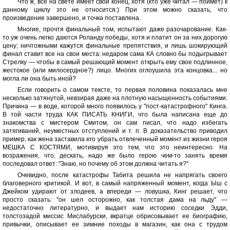
Что ж, все на свете имеет свой конец, хотя (кто уже читал — поймет) к
данному циклу это не относится:) При этом можно сказать, что
произведение завершено, и точка поставлена.
Многие, прочтя финальный том, испытают даже разочарование. Как-
то уж очень легко даются Роланду победы, хотя и платит он за них дорогую
цену; ничтожными кажутся финальные препятствия, и лишь шокирующий
финал ставит все на свои места: недаром сама КА словно бы подыгрывает
Стрелку — чтобы в самый решающий момент открыть ему свое подлинное,
жестокое (или милосердное?) лицо. Многих оглоушила эта концовка... но
могла ли она быть иной?
Если говорить о самом тексте, то первая половина показалась мне
несколько затянутой, невзирая даже на плотную насыщенность событиями.
Причина — в воде, которой много появилось у ''пост-катастрофного'' Кинга.
В той части труда КАК ПИСАТЬ КНИГИ, что была написана еще до
знакомства с мистером Смитом, он сам писал, что надо избегать
затягиваний, неуместных отступлений и т. п. В доказательство приводил
пример, как жена заставила его убрать отвлеченный момент из жизни героя
МЕШКА С КОСТЯМИ, мотивируя это тем, что это неинтересно. На
возражения, что, дескать, надо же было герою чем-то занять время
последовал ответ: ''Знаю, но почему об этом должна читать я?''
Очевидно, после катастрофы Табита решила не напрягать своего
благоверного критикой. И вот, в самый напряженный момент, когда Ыш с
Джейком удирают от злодеев, а впереди — ловушка, Кинг решает, что
просто сказать: ''он шел осторожно, как толстая дама на льду'' —
недостаточно литературно, и выдает нам историю соседки Эдди,
толстозадой миссис Мислабурски, вкратце обрисовывает ее биографию,
привычки, описывает ее зимние походы в магазин, как она с трудом