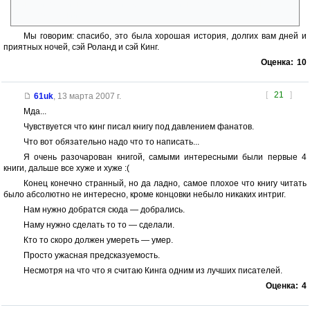
выяснилось, и не последний. Остается лишь пожелать, чтобы
предпоследний.
Мы говорим: спасибо, это была хорошая история, долгих вам дней и
приятных ночей, сэй Роланд и сэй Кинг.
Оценка:
10
[
21
]
61uk
,
13 марта 2007 г.
Мда...
Чувствуется что кинг писал книгу под давлением фанатов.
Что вот обязательно надо что то написать...
Я очень разочарован книгой, самыми интересными были первые 4
книги, дальше все хуже и хуже :(
Конец конечно странный, но да ладно, самое плохое что книгу читать
было абсолютно не интересно, кроме концовки небыло никаких интриг.
Нам нужно добратся сюда — добрались.
Наму нужно сделать то то — сделали.
Кто то скоро должен умереть — умер.
Просто ужасная предсказуемость.
Несмотря на что что я считаю Кинга одним из лучших писателей.
Оценка:
4