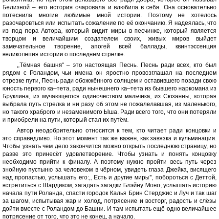
Белизной – его история очаровала и влюбила в себя. Она основательно
потеснила многие любимые мной истории. Поэтому не хотелось
разочаровться или испытать сожаление по её окончанию. Я надеялась, что
из под пера Автора, который видит миры в песчинке, который является
творцом и величайшим создателем своих, живых миров выйдет
замечательное творение, апогей всей баллады, квинтэссенция
великолепия истории о последнем стрелке.
,,Тёмная башня'' – это настоящая Песнь. Песнь ради всех, кто был
рядом с Роландом, чьи имена он яростно провозглашал на последнем
отрезке пути, Песнь ради обожжённого солнцем и оставившего позади свою
юность первого ка–тета, ради нынешнего ка–тета из бывшего наркомана из
Бруклина, из мучающегося одиночеством мальчика, из Сюзанны, которая
выбрала путь стрелка и ни разу об этом не пожалелавшая, из маленького,
но такого храброго и незаменимого Ыша. Ради всего того, что они потеряли
и приобрели на пути, который стал их путём.
Автор неодобрительно относится к тем, кто читает ради концовки и
это справедливо. Но этот момент так же важен, как завязка и кульминация.
Чтобы узнать чем дело закончится можно открыть последнюю страницу, но
разве это принесёт удовлетворение. Чтобы узнать и понять концовку
необходимо прийти к финалу. А поэтому нужно пройти весь путь через
знойную пустыню за человеком в чёрном, увидеть глаза Джейка, висящего
над пропастью, услышать его:,, Есть и другие миры'', побороться с Деттой,
встретиться с Шардиком, загадать загадки Блэйну Моно, услышать историю
начала пути Роланда, спасти городок Калья Брин Стерджис и Луч и так шаг
за шагом, испытывая жар и холод, потрясение и восторг, радость и слёзы
дойти вместе с Роландом до Башни. И там испытать ещё одно величайшее
потрясение от того, что это не конец, а начало.