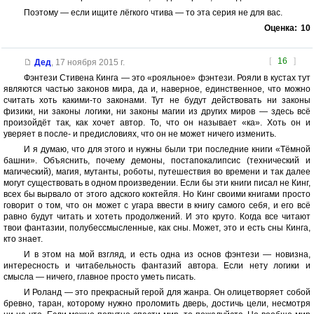
Поэтому — если ищите лёгкого чтива — то эта серия не для вас.
Оценка:
10
[
16
]
Дед
,
17 ноября 2015 г.
Фэнтези Стивена Кинга — это «рояльное» фэнтези. Рояли в кустах тут
являются частью законов мира, да и, наверное, единственное, что можно
считать хоть какими-то законами. Тут не будут действовать ни законы
физики, ни законы логики, ни законы магии из других миров — здесь всё
произойдёт так, как хочет автор. То, что он называет «ка». Хоть он и
уверяет в после- и предисловиях, что он не может ничего изменить.
И я думаю, что для этого и нужны были три последние книги «Тёмной
башни». Объяснить, почему демоны, постапокалипсис (технический и
магический), магия, мутанты, роботы, путешествия во времени и так далее
могут существовать в одном произведении. Если бы эти книги писал не Кинг,
всех бы вырвало от этого адского коктейля. Но Кинг своими книгами просто
говорит о том, что он может с угара ввести в книгу самого себя, и его всё
равно будут читать и хотеть продолжений. И это круто. Когда все читают
твои фантазии, полубессмысленные, как сны. Может, это и есть сны Кинга,
кто знает.
И в этом на мой взгляд, и есть одна из основ фэнтези — новизна,
интересность и читабельность фантазий автора. Если нету логики и
смысла — ничего, главное просто уметь писать.
И Роланд — это прекрасный герой для жанра. Он олицетворяет собой
бревно, таран, которому нужно проломить дверь, достичь цели, несмотря