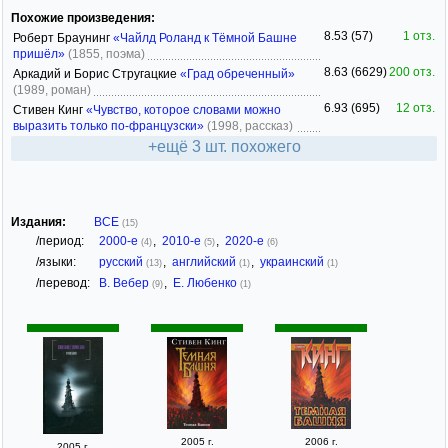
Похожие произведения:
8.53 (57)
1 отз.
Роберт Браунинг
«Чайлд Роланд к Тёмной Башне
пришёл»
(1855, поэма)
8.63 (6629)
200 отз.
Аркадий и Борис Стругацкие
«Град обреченный»
(1989, роман)
6.93 (695)
12 отз.
Стивен Кинг
«Чувство, которое словами можно
выразить только по-французски»
(1998, рассказ)
+ещё 3 шт. похожего
Издания:
ВСЕ
(15)
/период:
2000-е
,
2010-е
,
2020-е
(4)
(5)
(6)
/языки:
русский
,
английский
,
украинский
(13)
(1)
(1)
/перевод:
В. Вебер
,
Е. Любенко
(9)
(1)
2005 г.
2006 г.
2005 г.