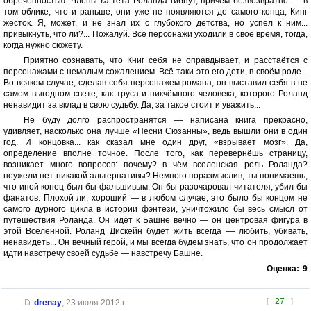
обречённостью. Члены ка-тета Роланда гибнут, причём безвозвратно — в
том облике, что и раньше, они уже не появляются до самого конца, Кинг
жесток. Я, может, и не знал их с глубокого детства, но успел к ним...
привыкнуть, что ли?... Пожалуй. Все персонажи уходили в своё время, тогда,
когда нужно сюжету.
Приятно сознавать, что Книг себя не оправдывает, и расстаётся с
персонажами с немалым сожалением. Всё-таки это его дети, в своём роде...
Во всяком случае, сделав себя персонажем романа, он выставил себя в не
самом выгодном свете, как труса и никчёмного человека, которого Роланд
ненавидит за вклад в свою судьбу. Да, за такое стоит и уважить...
Не буду долго распространятся — написана книга прекрасно,
удивляет, насколько она лучше «Песни Сюзанны», ведь вышли они в один
год. И концовка... как сказал мне один друг, «взрывает мозг». Да,
определение вполне точное. После того, как перевернёшь страницу,
возникает много вопросов: почему? в чём вселенская роль Роланда?
неужели нет никакой альтернативы? Немного поразмыслив, ты понимаешь,
что иной конец был бы фальшивым. Он бы разочаровал читателя, убил бы
фанатов. Плохой ли, хороший — в любом случае, это было бы концом не
самого дурного цикла в истории фэнтези, уничтожило бы весь смысл от
путешествия Роланда. Он идёт к Башне вечно — он центровая фигура в
этой Вселенной. Роланд Дискейн будет жить всегда — любить, убивать,
ненавидеть... Он вечный герой, и мы всегда будем знать, что он продолжает
идти навстречу своей судьбе — навстречу Башне.
Оценка:
9
[
27
]
drenay
,
23 июля 2012 г.