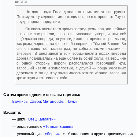
цитата
Но даже тогда Роланд знал, что никакие это не руины.
Потому что увиденное им находилось не в стороне от Тауэр-
роуд, а прямо перед ним.
Он вновь посмотрел прямо вперед, услышав, как шейные
позвонки заскрипели, словно несмазанная дверь, и там, всё
ещё далеко впереди, но уже видимая на горизонте, реальная,
как розы, чернела на фоне неба вершина Тёмной Башни. Во
сне он видел её тысячи раз, но собственными глазами —
впервые. В шестидесяти или восьмидесяти ярдах впереди
дорога поднималась на ещё более высокий холм. На вершине
с одной стороны дороги располагался говорящий круг,
заросший ивами и жимолостью, с другой — роща железных
деревьев. А по центру поднималось что-то чёрное, заслоняя
крохотную часть синего неба.
С этим произведением связаны термины:
Вампиры
;
Двери
;
Метаморфы
;
Пауки
Входит в:
— цикл
«Отец Каллагэн»
— роман-эпопею
«Тёмная Башня»
— условный цикл
«Дерри»
> Упоминания в других произведениях