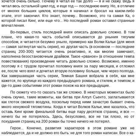
хочется очень сильно. Почему я читал ее так долго — я и не скажу. Ведь я
читал весь остальной цикл год, и еще год — последнюю книгу. Но, в отличие
от многих больших циклов, которые я начинал и бросал на каком-либо
этапе, этот закончил. Кто знает, почему... Возможно, это та самая Ка, о
которой писал Кинг, или еще что... Но последний роман оставил странные
впечатления.
Во-первых, стиль последней книги описать довольно сложно. В том
плане, что какая-то часть событий описывается до уныния тягучим
способом, и читается безумно уныло, примерно как Волки Кальи (для меня
— самая затянутая часть серии), но другая часть (в основном — последние
страниц 200-300) читается очень реактивно, и, как многие замечают,
наполнена безостановочным драйвом. Такое «рваное» (в отношении темпа
повествования) произведение читать довольно сложно. Возможно, именно
поэтому я с трудом прочитал половину книги за пару месяцев, и отложил
ее, после чего взял и дочитал вторую половину больше, чем через полгода.
Как завершающая часть серии, Темная Башня вобрала в себя, как мне
кажется, по крупице из каждого предыдущего романа, и стилем, и темпом, и
где-то даже событиями этот роман похож на все предыдущие.
По сюжету что-то сказать так же сложно. В некоторых моментах было
очень скучно, такие моменты, как битва при Алгул Сьенто, заглатываются
как глоток свежего воздуха, поскольку перед ними зачастую бывает очень
много ненужной тягомотины. Когда я читал Волков Кальи, мне казалось, что
оставь Кинг кроме финальной битвы еще пару десятков страниц, и все —
ничего бы не потерялось. Здесь, безусловно, все не так плохо, но от
похудания страниц на 200 роман бы точно ничего не потерял.
Герои... Конечно, развития характеров в этом романе уже не
наблюдается, да и не должно его быть: не для того роман написан. Все о ка-