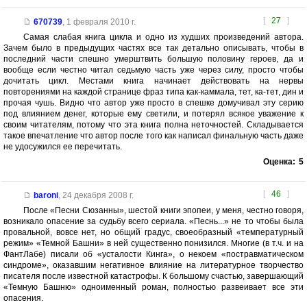
[
27
]
670739
,
1 февраля 2010 г.
Самая слабая книга цикла и одно из худших произведений автора.
Зачем было в предыдущих частях все так детально описывать, чтобы в
последний части спешно умерштвить большую половину героев, да и
вообще если честно читал седьмую часть уже через силу, просто чтобы
дочитать цикл. Местами книга начинает действовать на нервы
повторениями на каждой странице фраз типа как-каммала, тет, ка-тет, дин и
прочая чушь. Видно что автор уже просто в спешке домучивал эту серию
под влиянием денег, которые ему светили, и потерял всякое уважение к
своим читателям, потому что эта книга полна неточностей. Складывается
такое впечатление что автор после того как написал финальную часть даже
не удосужился ее перечитать.
Оценка:
5
[
46
]
baroni
,
24 декабря 2008 г.
После «Песни Сюзанны», шестой книги эпопеи, у меня, честно говоря,
возникало опасение за судьбу всего сериала. «Песнь...» не то чтобы была
провальной, вовсе нет, но общий градус, своеобразный «температурный
режим» «Темной Башни» в ней существенно понизился. Многие (в т.ч. и на
ФантЛабе) писали об «усталости Кинга», о некоем «постравматическом
синдроме», оказавшим негативное влияние на литературное творчество
писателя после известной катастрофы. К большому счастью, завершающий
«Темную Башню» одноименный роман, полностью развеивает все эти
опасения.