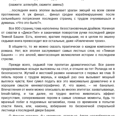
(скажите: аллилуйя, скажите: аминь!)
…последняя книга эпопеи вызывает ураган эмоций на всем своем
протяжении. А уж финал… финал сродни кораблекрушению: после
сильнейшего потрясения последних страниц с трудом очухиваешься и
думаешь: «Что это было?».
Все 800 страниц тома наполнены безостановочным драйвом. Начиная
от схватки в «Дикси-Пиг» и заканчивая поворотом ручки последней двери
Темной Башни. Есть, конечно, краткие передышки, но в целом по экшену
седьмая книга превосходит все остальные, даже «Извлечение троих».
В общем-то, то же можно сказать практически о каждом компоненте
романа. Нет, вся эпопея заслуживает самых лестных слов, но «Темная
Башня» — это апогей, квинтэссенция великолепия истории о последнем
стрелке.
Прежде всего, седьмой том пропитан драматичностью. Все ранее
придерживаемые козыри выложены на стол, и отныне ка-тет Роланда не в
безопасности. Жуткий и жестокий размен начинается с первых же глав. В
гибель героев с трудом веришь, и каждый раз она вызывает мощный
выплеск чувств; Кинг сумел подать все это максимально драматично и в
хорошем смысле кинематографично. И, что важно, – не банально.
Впечатления от книги можно описывать во многих эпитетах: захватывающе,
breath-taking, и так далее, но трудно внятно живописать эффект
присутствия, сопереживание героям в самые сложные моменты, будь то
мрачный побег в подземных катакомбах, гонка со временем в попытке
спасти Кинга, или, наконец, взбирание по бесконечной спиральной
лестнице к последней двери Башни.