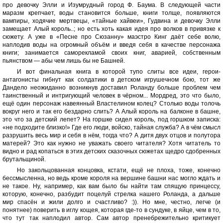
про девочку Элли и Изумрудный город Ф. Баума. В следующей части
маразм крепчает, воды становится больше, книги толще, появляются
вампиры, ходячие мертвецы, «тайные хайвеи», Гудвина и девочку Элли
замещает Алый король..; но есть хоть какая идея про волков в привязке к
сюжету. А уже в «Песне про Сюзанну» маэстро Кинг даёт себе волю,
наплодив воды на огромный объём и введя себя в качестве персонажа
книги; занимается саморекламой своих книг, аварией, собственным
пьянством — абы чем лишь бы не Башней.
И вот финальная книга в которой тупо слиты все идеи, герои-
антагонисты гибнут как солдатики в детском игрушечном бою, тот же
Дандело неожиданно возникнув доставил Роланду больше проблем чем
таинственный и интригующий человек в чёрном... Мордред, это что было,
ещё один персонаж навеянный Властелином колец? Столько воды толочь
вокруг него и так его бездарно слить? А Алый король на балконе в башне,
это что за детский лепет? На горшке сидел король, под горшком записка:
«не подходите близко!» Где его люди, войско, тайная служба? А в чём смысл
разрушить весь мир и себя в нём, тогда что? А дитя двух отцов и полутора
матерей? Это как нужно не уважать своего читателя? Хотя читатель то
видно и рад копаться в этих детских сказочных сюжетах щедро сдобренных
брутальщиной.
Но закольцованная концовка, кстати, ещё не плоха, тоже, конечно
бессмысленна, но ведь кроме короля на вершине башни нас могло ждать и
не такое. Ну, например, как вам было бы найти там спящую принцессу,
которую, конечно, разбудит поцелуй стрелка нашего Роланда, а дальше
мир спасён и жили долго и счастливо? :)). Но мне, честно, легче (и
понятнее) поверить в иглу кощея, которая где-то в сундуке, в яйце, чем в то,
что тут так наплодил автор. Сам автор пренебрежительно критикует