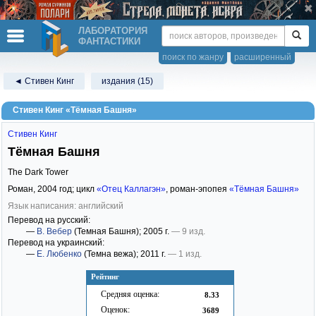
ЛАБОРАТОРИЯ
ФАНТАСТИКИ
поиск по жанру
расширенный
◄ Стивен Кинг
издания (15)
Стивен Кинг «Тёмная Башня»
Стивен Кинг
Тёмная Башня
The Dark Tower
Роман,
2004
год; цикл
«Отец Каллагэн»
, роман-эпопея
«Тёмная Башня»
Язык написания: английский
Перевод на русский:
—
В. Вебер
(Темная Башня)
; 2005 г.
— 9 изд.
Перевод на украинский:
—
Е. Любенко
(Темна вежа)
; 2011 г.
— 1 изд.
Рейтинг
Средняя оценка:
8.33
Оценок:
3689