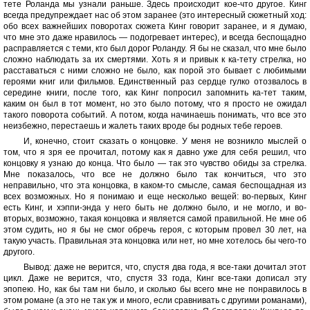
тете Роланда мы узнали раньше. Здесь происходит кое-что другое. Кинг
всегда предупреждает нас об этом заранее (это интересный сюжетный ход:
обо всех важнейших поворотах сюжета Кинг говорит заранее, и я думаю,
что мне это даже нравилось — подогревает интерес), и всегда беспощадно
расправляется с теми, кто был дорог Роланду. Я бы не сказал, что мне было
сложно наблюдать за их смертями. Хоть я и привык к ка-тету стрелка, но
расставаться с ними сложно не было, как порой это бывает с любимыми
героями книг или фильмов. Единственный раз сердце гулко отозвалось в
середине книги, после того, как Кинг попросил запомнить ка-тет таким,
каким он был в тот момент, но это было потому, что я просто не ожидал
такого поворота событий. А потом, когда начинаешь понимать, что все это
неизбежно, перестаешь и жалеть таких вроде бы родных тебе героев.
И, конечно, стоит сказать о концовке. У меня не возникло мыслей о
том, что я зря ее прочитал, потому как я давно уже для себя решил, что
концовку я узнаю до конца. Что было — так это чувство обиды за стрелка.
Мне показалось, что все не должно было так кончиться, что это
неправильно, что эта концовка, в каком-то смысле, самая беспощадная из
всех возможных. Но я понимаю и еще несколько вещей: во-первых, Кинг
есть Кинг, и хэппи-энда у него быть не должно было, и не могло, и во-
вторых, возможно, такая концовка и является самой правильной. Не мне об
этом судить, но я бы не смог обречь героя, с которым провел 30 лет, на
такую участь. Правильная эта концовка или нет, но мне хотелось бы чего-то
другого.
Вывод: даже не верится, что, спустя два года, я все-таки дочитал этот
цикл. Даже не верится, что, спустя 33 года, Кинг все-таки дописал эту
эпопею. Но, как бы там ни было, и сколько бы всего мне не понравилось в
этом романе (а это не так уж и много, если сравнивать с другими романами),