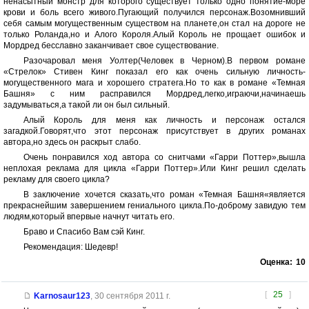
ненасытный монстр для которого существует только одно понятие-море
крови и боль всего живого.Пугающий получился персонаж.Возомнивший
себя самым могущественным существом на планете,он стал на дороге не
только Роланда,но и Алого Короля.Алый Король не прощает ошибок и
Мордред бесславно заканчивает свое существование.
Разочаровал меня Уолтер(Человек в Черном).В первом романе
«Стрелок» Стивен Кинг показал его как очень сильную личность-
могущественного мага и хорошего стратега.Но то как в романе «Темная
Башня» с ним расправился Мордред,легко,играючи,начинаешь
задумываться,а такой ли он был сильный.
Алый Король для меня как личность и персонаж остался
загадкой.Говорят,что этот персонаж присутствует в других романах
автора,но здесь он раскрыт слабо.
Очень понравился ход автора со снитчами «Гарри Поттер»,вышла
неплохая реклама для цикла «Гарри Поттер».Или Кинг решил сделать
рекламу для своего цикла?
В заключение хочется сказать,что роман «Темная Башня«является
прекраснейшим завершением гениального цикла.По-доброму завидую тем
людям,который впервые начнут читать его.
Браво и Спасибо Вам сэй Кинг.
Рекомендация: Шедевр!
Оценка:
10
[
25
]
Karnosaur123
,
30 сентября 2011 г.