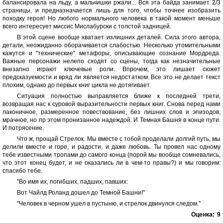
балансировала на льду, а мальчишки ржали... Вся эта байда занимает 2/3
страницы, и предназначается лишь для того, чтобы точнее изобразить
походку героя! Но любого нормального человека в такой момент меньше
всего интересует миссис Мислабурски с толстой задницей.
В этой сцене вообще хватает излишних деталей. Сила этого автора,
детали, неожиданно оборачивается слабостью. Несколько утомительными
кажутся и ''технические'' метафоры, описывающие сознание Мордреда.
Важные персонажи нелепо сходят со сцены, тогда как незначительные
внезапно играют ключевые роли. Впрочем, это лишает сюжет
предсказуемости и вряд ли является недостатком. Все это не делает текст
плохим, однако до первых книг цикла не дотягивает.
Ситуация полностью выправляется ближе к последней трети,
возвращая нас к суровой выразительности первых книг. Снова перед нами
лаконичное, размеренное повествование, без лишних слов и эпизодов,
мрачное, но пр этом пронизанное надеждой. И Темная Башня в конце пути.
И потрясение.
Что ж, прощай Стрелок. Мы вместе с тобой проделали долгий путь, мы
делили вместе и горе, и радости, и даже любовь. Ты провел нас одному
тебе известными тропами до самого конца (порой мы вообще сомневались,
что этот конец будет, и не оказались ли в чем-то правы?) и мы говорим:
спасибо тебе.
''Во имя их, погибших, падших, павших:
Вот Чайлд Роланд дошел до Темной Башни!''
''Человек в черном ушел в пустыню, и стрелок двинулся следом.''
Оценка:
9