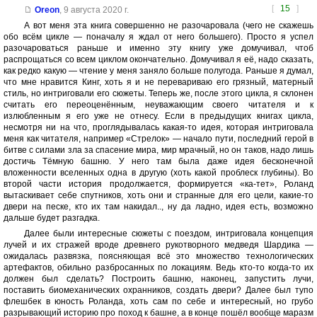
[
15
]
Oreon
,
9 августа 2020 г.
А вот меня эта книга совершенно не разочаровала (чего не скажешь
обо всём цикле — поначалу я ждал от него большего). Просто я успел
разочароваться раньше и именно эту книгу уже домучивал, чтоб
распрощаться со всем циклом окончательно. Домучивал я её, надо сказать,
как редко какую — чтение у меня заняло больше полугода. Раньше я думал,
что мне нравится Кинг, хоть я и не перевариваю его грязный, матерный
стиль, но интриговали его сюжеты. Теперь же, после этого цикла, я склонен
считать его переоценённым, неуважающим своего читателя и к
излюбленным я его уже не отнесу. Если в предыдущих книгах цикла,
несмотря ни на что, проглядывалась какая-то идея, которая интриговала
меня как читателя, например «Стрелок» — начало пути, последний герой в
битве с силами зла за спасение мира, мир мрачный, но он таков, надо лишь
достичь Тёмную башню. У него там была даже идея бесконечной
вложенности вселенных одна в другую (хоть какой проблеск глубины). Во
второй части история продолжается, формируется «ка-тет», Роланд
вытаскивает себе спутников, хоть они и странные для его цели, какие-то
двери на песке, кто их там накидал.., ну да ладно, идея есть, возможно
дальше будет разгадка.
Далее были интересные сюжеты с поездом, интриговала концепция
лучей и их стражей вроде древнего рукотворного медведя Шардика —
ожидалась развязка, поясняющая всё это множество технологических
артефактов, обильно разбросанных по локациям. Ведь кто-то когда-то их
должен был сделать? Построить башню, наконец, запустить лучи,
поставить биомеханических охранников, создать двери? Далее был тупо
флешбек в юность Роланда, хоть сам по себе и интересный, но грубо
разрывающий историю про поход к башне, а в конце пошёл вообще маразм