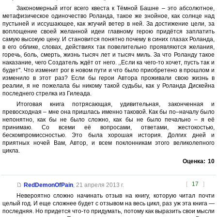
Закономерный итог всего квеста к Тёмной Башне – это абсолютное,
метафизическое одиночество Роланда, такое же знойное, как солнце над
пустыней и иссушающее, как жгучий ветер в ней. За достижение цели, за
воплощение своей желанной идеи главному герою придётся заплатить
самую высокую цену. И становится понятно почему в синих глазах Роланда,
в его облике, словах, действиях так повелительно проявляются желания,
горечь, боль, смерть, жизнь тысяч лет и тысяч миль. За что Роланду такое
наказание, чего Создатель ждёт от него. ,,Если ка чего-то хочет, пусть так и
будет''. Что изменит рог в новом пути и что было приобретено в прошлом и
изменило в этот раз? Если бы герои Автора проживали свою жизнь в
реалии, я не пожелала бы никому такой судьбы, как у Роланда Дискейна
последнего стрелка из Гилеада.
Итоговая книга потрясающая, удивительная, законченная и
превосходная – мне она пришлась именно таковой. Как бы по–началу было
непонятно, как бы не было сложно, как бы не было печально – я её
принимаю. Со всеми её вопросами, ответами, жестокостью,
бескомпромиссностью. Это была хорошая история. Долгих дней и
приятных ночей Вам, Автор, и всем поклонникам этого великолепного
цикла.
Оценка:
10
[
17
]
RedDemonOfPain
,
21 апреля 2013 г.
Невероятно сложно начинать отзыв на книгу, которую читал почти
целый год. И еще сложнее будет с отзывом на весь цикл, раз уж эта книга —
последняя. Но придется что-то придумать, потому как выразить свои мысли