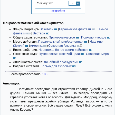
Моя оценка:
-
подробнее
Жанрово-тематический классификатор:
Жанры/поджанры:
Фэнтези
(
Героическое фэнтези
|
Тёмное
фэнтези
)
|
Вестерн
Общие характеристики:
Приключенческое
|
Психологическое
Место действия:
Параллельный мир/вселенная
|
Наш мир
(Земля)
(
Америка
(
Северная Америка
)
)
Время действия:
Неопределённое время действия
Сюжетные ходы:
Путешествие к особой цели
|
Спасение мира
Линейность сюжета:
Линейный с экскурсами
Возраст читателя:
Только для взрослых
Всего проголосовало:
183
Аннотация:
Наступают последние дни странствия Роланда Дискейна и его
друзей. Тёмная Башня — всё ближе... Но теперь последним из
стрелков угрожает новая опасность. Дитя-демон Мордред, которому
силы Тьмы предрекли жребий убийцы Роланда, вырос — и готов
исполнить свою миссию. Всё сущее служит Лучу? Всё сущее служит
Алому Королю?