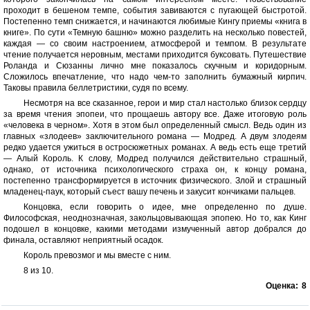
проходит в бешеном темпе, события завиваются с пугающей быстротой.
Постепенно темп снижается, и начинаются любимые Кингу приемы «книга в
книге». По сути «Темную башню» можно разделить на несколько повестей,
каждая — со своим настроением, атмосферой и темпом. В результате
чтение получается неровным, местами приходится буксовать. Путешествие
Роланда и Сюзанны лично мне показалось скучным и коридорным.
Сложилось впечатление, что надо чем-то заполнить бумажный кирпич.
Таковы правила беллетристики, судя по всему.
Несмотря на все сказанное, герои и мир стал настолько близок сердцу
за время чтения эпопеи, что прощаешь автору все. Даже итоговую роль
«человека в черном». Хотя в этом был определенный смысл. Ведь один из
главных «злодеев» заключительного романа — Модред. А двум злодеям
редко удается ужиться в остросюжетных романах. А ведь есть еще третий
— Алый Король. К слову, Модред получился действительно страшный,
однако, от источника психологического страха он, к концу романа,
постепенно трансформируется в источник физического. Злой и страшный
младенец-паук, который съест вашу печень и закусит кончиками пальцев.
Концовка, если говорить о идее, мне определенно по душе.
Философская, неоднозначная, закольцовывающая эпопею. Но то, как Кинг
подошел в концовке, какими методами измученный автор добрался до
финала, оставляют неприятный осадок.
Король превозмог и мы вместе с ним.
8 из 10.
Оценка:
8