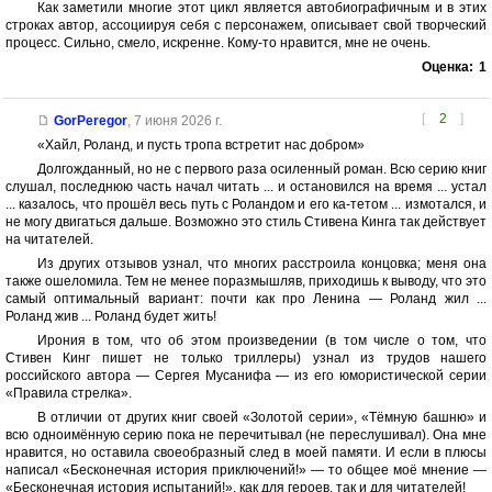
Как заметили многие этот цикл является автобиографичным и в этих
строках автор, ассоциируя себя с персонажем, описывает свой творческий
процесс. Сильно, смело, искренне. Кому-то нравится, мне не очень.
Оценка:
1
[
2
]
GorPeregor
,
7 июня 2026 г.
«Хайл, Роланд, и пусть тропа встретит нас добром»
Долгожданный, но не с первого раза осиленный роман. Всю серию книг
слушал, последнюю часть начал читать ... и остановился на время ... устал
... казалось, что прошёл весь путь с Роландом и его ка-тетом ... измотался, и
не могу двигаться дальше. Возможно это стиль Стивена Кинга так действует
на читателей.
Из других отзывов узнал, что многих расстроила концовка; меня она
также ошеломила. Тем не менее поразмышляв, приходишь к выводу, что это
самый оптимальный вариант: почти как про Ленина — Роланд жил ...
Роланд жив ... Роланд будет жить!
Ирония в том, что об этом произведении (в том числе о том, что
Стивен Кинг пишет не только триллеры) узнал из трудов нашего
российского автора — Сергея Мусанифа — из его юмористической серии
«Правила стрелка».
В отличии от других книг своей «Золотой серии», «Тёмную башню» и
всю одноимённую серию пока не перечитывал (не переслушивал). Она мне
нравится, но оставила своеобразный след в моей памяти. И если в плюсы
написал «Бесконечная история приключений!» — то общее моё мнение —
«Бесконечная история испытаний!», как для героев, так и для читателей!