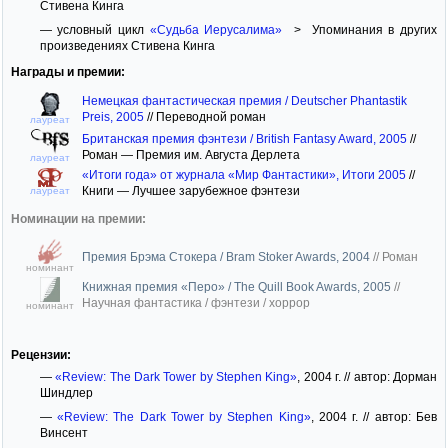
Стивена Кинга
— условный цикл
«Судьба Иерусалима»
> Упоминания в других
произведениях Стивена Кинга
Награды и премии:
Немецкая фантастическая премия / Deutscher Phantastik
Preis, 2005
//
Переводной роман
лауреат
Британская премия фэнтези / British Fantasy Award, 2005
//
Роман — Премия им. Августа Дерлета
лауреат
«Итоги года» от журнала «Мир Фантастики», Итоги 2005
//
Книги — Лучшее зарубежное фэнтези
лауреат
Номинации на премии:
Премия Брэма Стокера / Bram Stoker Awards, 2004
//
Роман
номинант
Книжная премия «Перо» / The Quill Book Awards, 2005
//
Научная фантастика / фэнтези / хоррор
номинант
Рецензии:
—
«Review: The Dark Tower by Stephen King»
, 2004 г. // автор: Дорман
Шиндлер
—
«Review: The Dark Tower by Stephen King»
, 2004 г. // автор: Бев
Винсент