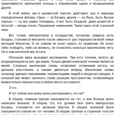
заканчивается магической осенью с поражением одних и возвышением
других.
В этой войне, как в шахматной партии, действуют раз и навсегда
определенные фигуры. Одни — за Бездну, другие — за Высь. Быть Высью
хорошо — ты все равно победишь. А вот быть Бездной, даже развитой и
богатой — всегда плохо. Поражение неминуемо. Таков закон этой странной
игры.
Вот только императором в государстве, которому суждена роль
Бездны, становится внезапно после смерти от рук террористов всей семьи
молодой Моргетаи. И он совсем не хочет играть по правилам. Он хочет
либо победить, либо не воевать, не позволить начаться магическому лету.
Он и сам неплохой маг, кстати.
Описание мира вызывает восхищение. Там есть техника, вплоть до
кондиционеров на юге, где жарко. Только движителем всей техники является
магия. Сложные магические схемы позволяют атомникам летать на
дальние расстояния, а танкам двигаться вперед. Магические схемы
попроще двигают паровиками, перевозящими людей в пределах городов. А
сильный маг может написать схему разрыва пространства, позволяющую
моментально перенестись в любое место на планете.
Э-э-э...
Я тут сейчас всю книгу начну рассказывать, что ли?
В общем, главным героем оказывается не тот, о ком больше всего
написано вначале. В общем, тот, кто должен был убить императора
Бездны, становится его кровным братом. В общем, княгиней Выси
оказывается совсем не тот человек. В общем, грязная и странная толстая