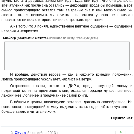
мужик, кто эта девушка, зачем они идут, куда они идут, что они делают...
впечатления как после сна остались — декорации вроде бы помнишь, а вот
смысл происходящего остался там, за гранью сна и яви. Можно было бы
сказать, что я невнимательно читал... но смысл упорно не пожелал
появляться ни после второго, ни после третьего прочтения.
А из того, что я понял, единственное внятное ощущение — ощущение
неверия и неприятия.
Спойлер (раскрытие сюжета)
(кликните по нему, чтобы увидеть)
Император, который позволяет себя бить, — очень своеобразный
император. Отправка на важнейшее для государства дело всего двух
людей — третьесортного мага и необразованной горянки-заложницы
— выше моего понимания. Это уже не интриги, такого идиотизма не
бывает даже в реальной жизни.
И вообще, действия героев — как в какой-то комедии положений.
Логика происходящего ускользает, как лист на ветру.
Откровенно говоря, отзыв от ДИР-а, предшествующий моему и
подвигший меня на прочтение книги, оказался гораздо лучше, внятнее,
лаконичнее, логичнее и продуманнее самой книги.
В общем и целом, послевкусие осталось довольно своеобразное. Из
всего спектра ощущений я могу выделить только одно чёткое чувство —
больше такого я читать не хочу.
Оценка:
нет
[
4
]
Okven
,
5 сентября 2013 г.