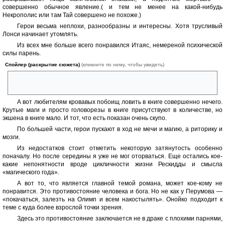
совершенно обычное явление.( и тем не менее на какой-нибудь
Некрополис или там Тай совершено не похоже.)
Герои весьма неплохи, разнообразны и интересны. Хотя трусливый
Лонси начинает утомлять.
Из всех мне больше всего понравился Итаяс, немереной психической
силы парень.
Спойлер (раскрытие сюжета)
(кликните по нему, чтобы увидеть)
На секундочку — подрался один на один с верховным божеством и
победил. :super:
А вот любителям кровавых побоищ ловить в книге совершенно нечего.
Крутые маги и просто головорезы в книге присутствуют в количестве, но
экшена в книге мало. И тот, что есть показан очень скупо.
По большей части, герои пускают в ход не мечи и магию, а риторику и
мозги.
Из недостатков стоит отметить некоторую затянутость особенно
поначалу. Но после середины я уже не мог оторваться. Еще остались кое-
какие непонятности вроде цикличности жизни Рескидды и смысла
«магического года».
А вот то, что является главной темой романа, может кое-кому не
понравится. Это противостояние человека и бога. Но не как у Перумова —
«покачаться, залезть на Олимп и всем накостылять». Онойко подходит к
теме с куда более взрослой точки зрения.
Здесь это противостояние заключается не в драке с плохими парнями,