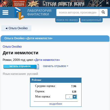
ЛАБОРАТОРИЯ
ФАНТАСТИКИ
поиск по жанру
расширенный
◄ Ольга Онойко
Ольга Онойко «Дети немилости»
Ольга Онойко
Дети немилости
Роман,
2009
год; цикл
«Дети немилости»
скачать отрывок >
читать отрывок
Язык написания: русский
Рейтинг
Средняя оценка:
7.96
Оценок:
128
Моя оценка:
-
подробнее