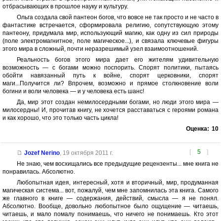
отбрасывающих в прошлое науку и культуру.
Ольга создала свой пантеон богов, что вовсе не так просто и не часто в
фантастике встречается, сформировала религию, сопутствующую этому
пантеону, придумала мир, использующий магию, как одну из сил природы
(поле электромагнитное, поле магическое...), и связала ключевые фигуры
этого мира в сложный, почти неразрешимый узел взаимоотношений.
Реальность богов этого мира дает его жителям удивительную
возможность — с богами можно поспорить. Спорят политики, пытаясь
обойти навязанный путь к войне, спорят церковники, спорят
маги...Получится ли? Впрочем, возможно и прямое столкновение воли
богини и воли человека — и у человека есть шанс!
Да, мир этот создан немилосердными богами, но люди этого мира —
милосердны! И, прочитав книгу, не хочется расставаться с героями романа
и как хорошо, что это только часть цикла!
Оценка:
10
[
5
]
Jozef Nerino
,
19 октября 2011 г.
Не знаю, чем восхищались все предыдущие рецензенты... мне книга не
понравилась. Абсолютно.
Любопытная идея, интересный, хотя и вторичный, мир, продуманная
магическая система... вот, пожалуй, чем мне запомнилась эта книга. Самого
же главного в книге — содержания, действий, смысла — я не понял.
Абсолютно. Вообще, довольно любопытное было ощущение — читаешь,
читаешь, и мало помалу понимаешь, что ничего не понимаешь. Кто этот