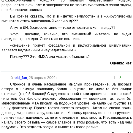
сложносочиненный конфликт со многими неизвестными искусно
разрешается в финале и завершается не только счастливым хэппи-эндом,
но и бракосочетанием.»
Вы хотите сказать, что и в «Детях немилости» и в «Хирургическом
вмешательстве» однозначный хеппи-энд???
А тут, в ДН, бракосочетание — тоже относится к хеппи энду??
Уфф... Досадно, конечно, что вменяемый читатель не видит
очевидного, но ладно. Своих глаз не вставишь.
«смешение примет феодальной и индустриальной цивилизации
является надуманным и неубедительным. «
Почему??? Это ИМХА или можете объяснить?
Оценка:
нет
[
3
]
old_fan
,
28 апреля 2009 г.
Сложное и очень насышенное мыслью произведение. За возраст
автора я накинул половинку балла к оценке, но книга-то без скидок
отличная (ха, 9,5 баллов)! С художественной точки зрения я — как простой
читатель без филологического образования — оцениваю так: если бы
многочисленные МТА писали на подобном уровне, не было бы грустно за
нашу фантастику. Просто глоток свежего воздуха. Читал не спеша почти
две недели, растягивал удовольствие. Ко всему прочему полное погружение
при чтении, я давненько уж не отключался от реальности. И возвращаясь к
началу своего отзыва — самое главное в этом романе, что есть над чем
подумать. Это редкость всегда, а нынче так вовсе реликт.