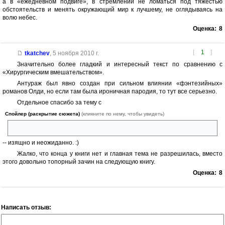
а в «ежедневном подвиге», в стремлении не ломаться под тяжестью
обстоятельств и менять окружающий мир к лучшему, не оглядываясь на
волю небес.
Оценка:
8
[
1
]
tkatchev
,
5 ноября 2010 г.
Значительно более гладкий и интересный текст по сравнению с
«Хирургическим вмешательством».
Антураж был явно создан при сильном влиянии «фэнтезийных»
романов Олди, но если там была ироничная пародия, то тут все серьезно.
Отдельное спасибо за тему с
Спойлер (раскрытие сюжета)
(кликните по нему, чтобы увидеть)
религией демиурго-дьяволопоклонников
-- изящно и неожиданно. :)
Жалко, что конца у книги нет и главная тема не разрешилась, вместо
этого довольно топорный зачин на следующую книгу.
Оценка:
8
Написать отзыв: