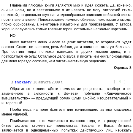
Главными плюсами книги являются мир и идея сюжета. Да, конечно,
они не новы, но и заезженными я их назвать не могу. Авторский стиль
неплохой, но довольно скучные и однообразные описания пейзажей слегка
портят впечатления. Повествование немного сбивчиво, некоторые эпизоды
плохо обрисованы, а некоторые избыточны для произведения. У автора
хорошо получились только главные герои, остальные несколько картонны.
НО!
Книга читается легко и если зацепит читателя, то оторваться будет
сложно. Сюжет не заезжен, речь бойкая, да и книга не такая уж большая.
Про сеттинг мира неплохо написано в других комментариях, и я
повторяться не буду. Остальное дело вкуса, и писать чем книга понравилась
для меня гораздо сложнее, чем писать негативную рецензию.
Оценка:
8
[
4
]
shickarev
,
18 августа 2009 г.
Обратиться к книге «Дети немилости» рецензента, вообще-то не
замеченного в склонности к фэнтези, побудило «Хирургическое
вмешательство» — предыдущий роман Ольги Онойко, изобретательный и
интересный.
Проба пера на поле фэнтези для начинающего автора оказалось
менее удачной.
Приближается лето магического высокого года, и в разрушающей
битве должны столкнуться королевства Бездны и Выси. Интрига
заключается в одновременных попытках действующих лиц избежать