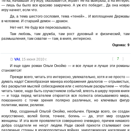
тетка, начавшая эту игру, оказывается, играет не на выигрыш, а на интерес
— лишь бы было все красиво закручено. А уж кто победит... Да она новую
игру начнет, если что.
Да, а тема шестого сословия, тема «теней»... И воплощение Державы
в человеке. И старший демон — дракон.
Нет-нет. Не буду все пересказывать.
Там любовь, там дружба, там рост духовный и физический, там
размышления, там схватки — там, в книге, интересно.
Оценка:
9
[
7
]
VAI
,
15 июня 2010 г.
И еще один роман Ольги Онойко — и все лучше и лучше эти романы
становятся!
Прежде всего, читать это интересно, увлекательно, хотя и не просто —
думать надо! Своеобразная манера изображения диалогов — отрывистых,
без раскрытия мыслей собеседников или с неполным раскрытием — чтобы
читать такое, надо быть соучастником событий, влезть в шкуру героев книги
— и тогда перед читателем откроется вся полнота описываемого мира,
показанного с точки зрения полярно различных, но ключевых фигур
политики, магии, религии.
Мир, созданный Ольгой Онойко, необычен. Прежде всего, он создан
искусственно, волей богов, точнее, богинь — да, этот мир создали
женщины. И эта воля проявляется совершенно очевидно, причем никакого
добра создатели не несут людям. Ради своей прихоти сталкивают они
различные страны в кровопролитных войнах, уничтожающих население и