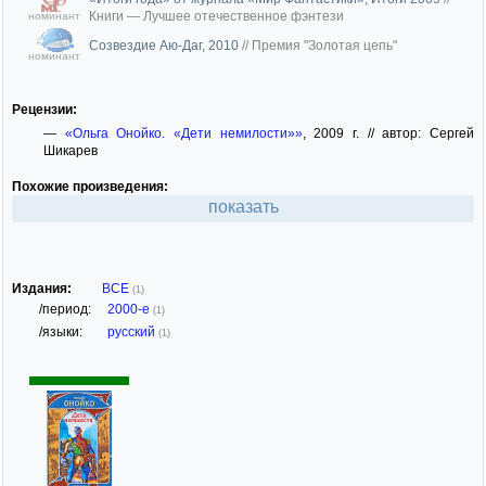
Книги — Лучшее отечественное фэнтези
номинант
Созвездие Аю-Даг, 2010
//
Премия "Золотая цепь"
номинант
Рецензии:
—
«Ольга Онойко. «Дети немилости»»
, 2009 г. // автор: Сергей
Шикарев
Похожие произведения:
показать
Издания:
ВСЕ
(1)
/период:
2000-е
(1)
/языки:
русский
(1)