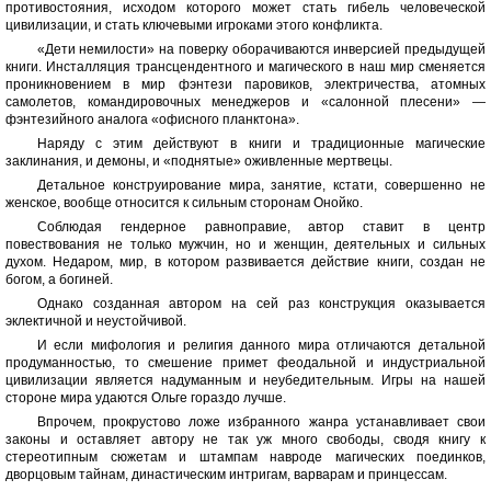
противостояния, исходом которого может стать гибель человеческой
цивилизации, и стать ключевыми игроками этого конфликта.
«Дети немилости» на поверку оборачиваются инверсией предыдущей
книги. Инсталляция трансцендентного и магического в наш мир сменяется
проникновением в мир фэнтези паровиков, электричества, атомных
самолетов, командировочных менеджеров и «салонной плесени» —
фэнтезийного аналога «офисного планктона».
Наряду с этим действуют в книги и традиционные магические
заклинания, и демоны, и «поднятые» оживленные мертвецы.
Детальное конструирование мира, занятие, кстати, совершенно не
женское, вообще относится к сильным сторонам Онойко.
Соблюдая гендерное равноправие, автор ставит в центр
повествования не только мужчин, но и женщин, деятельных и сильных
духом. Недаром, мир, в котором развивается действие книги, создан не
богом, а богиней.
Однако созданная автором на сей раз конструкция оказывается
эклектичной и неустойчивой.
И если мифология и религия данного мира отличаются детальной
продуманностью, то смешение примет феодальной и индустриальной
цивилизации является надуманным и неубедительным. Игры на нашей
стороне мира удаются Ольге гораздо лучше.
Впрочем, прокрустово ложе избранного жанра устанавливает свои
законы и оставляет автору не так уж много свободы, сводя книгу к
стереотипным сюжетам и штампам навроде магических поединков,
дворцовым тайнам, династическим интригам, варварам и принцессам.