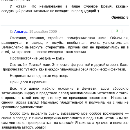
особых напрягов.
И кстати, что немаловажно в Наше Суровое Время, каждый
следующий роман нисколько не походит на предыдущий :)
Оценка:
8
[
3
]
Amarga
,
19 декабря 2009 г.
Отличная, сложная, стройная полифоническая книга! Объемная,
развернутая и вширь, и вглубь, необычная, очень увлекательная.
Великолепно вывернуты стереотипы, причем они не превратились ни в
стеб, ни в гротеск — просто смещена точка зрения.
Противостояние Бездна — Высь.
Светлый и Темный маги. Эпические фигуры той и другой сторон. Даже
Пророчество тут есть, как в каждой уважающей себя героической фентези.
Некроманты и поднятые мертвецы!
Принцесса и Дракон!!!
Все, что давно набило оскомину в фентези, вдруг сбросило
затасканную шкурку и предстало перед ошеломленным читателем с такой
стороны, с какой никому в голову не приходило посмотреть. Настолько
свежий, яркий взгляд! Насколько убедительно! Я получила ни с чем не
сравнимое удовольствие.
Особо хочу выделить сцену, вызвавшую мое особое восхищение —
сцена в поезде с сыном попутчика-некроманта и поднятым котом. «Ты же
сам мне велел тренироваться на кошках!» Я хохотала до слез и неистово
завидовала автору. Браво!