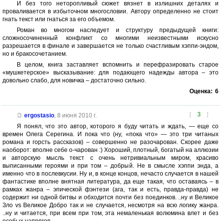
И без того неторопливый сюжет вязнет в излишних деталях и
проваливается в избыточном многословии. Автору определенно не стоит
гнать текст или гнаться за его объемом.
Роман во многом наследует и структуру предыдущей книги:
сложносочиненный конфликт со многими неизвестными искусно
разрешается в финале и завершается не только счастливым хэппи-эндом,
но и бракосочетанием.
В целом, книга заставляет вспомнить и перефразировать старое
«мушкетерское» высказывание: для подающего надежды автора – это
довольно слабо, для новичка – достаточно сильно.
Оценка:
6
[
3
]
ergostasio
,
8 июня 2010 г.
Я понял, что это автор, которого я буду читать и ждать, — еще со
времен Олега Серегина. И пока что (ну, «пока что» — это три читаных
романа и горсть рассказов) – совершенно не разочарован. Скорее даже
наоборот: вполне себе о-чарован :) Хороший, плотный, богатый на аллюзии
и авторскую мысль текст с очень нетривиальным миром, красиво
выписанными героями и при том – добрый. Не в смысле хэппи энда, а
именно что в послевкусии. Ну и, в конце концов, нечасто случается в нашей
фантастике вполне внятная литература, да еще такая, что оставаясь – в
рамках жанра – эпической фэнтези (ага, так и есть, правда-правда) не
содержит ни одной битвы и обходится почти без поединков. ..ну и Великое
Зло vs Великое Добро так и не случается, несмотря на всю логику жанра.
..ну и читается, при всем при том, эта немаленькая волюмина влет и без