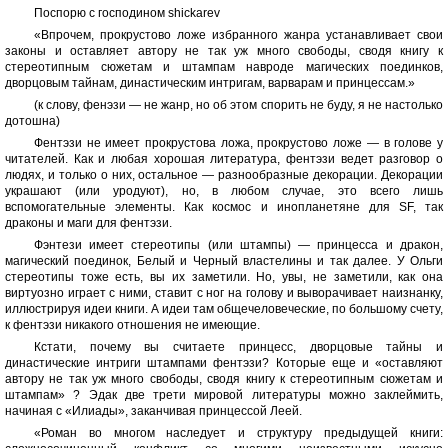
Поспорю с господином shickarev
«Впрочем, прокрустово ложе избранного жанра устанавливает свои
законы и оставляет автору не так уж много свободы, сводя книгу к
стереотипным сюжетам и штампам навроде магических поединков,
дворцовым тайнам, династическим интригам, варварам и принцессам.»
(к слову, фенэзи — не жанр, но об этом спорить не буду, я не настолько
дотошна)
Фентэзи не имеет прокрустова ложа, прокрустово ложе — в голове у
читателей. Как и любая хорошая литература, фентэзи ведет разговор о
людях, и только о них, остальное — разнообразные декорации. Декорации
украшают (или уродуют), но, в любом случае, это всего лишь
вспомогательные элементы. Как космос и инопланетяне для SF, так
драконы и маги для фентэзи.
Фэнтези имеет стереотипы (или штампы) — принцесса и дракон,
магический поединок, Белый и Черный властелины и так далее. У Ольги
стереотипы тоже есть, вы их заметили. Но, увы, не заметили, как она
виртуозно играет с ними, ставит с ног на голову и выворачивает наизнанку,
иллюстрируя идеи книги. А идеи там общечеловеческие, по большому счету,
к фентэзи никакого отношения не имеющие.
Кстати, почему вы считаете принцесс, дворцовые тайны и
династические интриги штампами фентэзи? Которые еще и «оставляют
автору не так уж много свободы, сводя книгу к стереотипным сюжетам и
штампам» ? Эдак две трети мировой литературы можно заклеймить,
начиная с «Илиады», заканчивая принцессой Леей.
«Роман во многом наследует и структуру предыдущей книги: