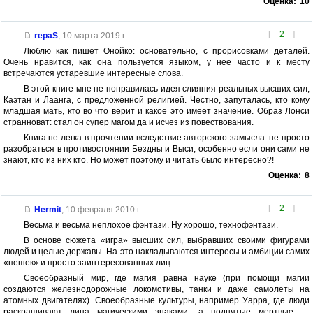
Оценка:
10
[
2
]
repaS
,
10 марта 2019 г.
Люблю как пишет Онойко: основательно, с прорисовками деталей.
Очень нравится, как она пользуется языком, у нее часто и к месту
встречаются устаревшие интересные слова.
В этой книге мне не понравилась идея слияния реальных высших сил,
Каэтан и Лаанга, с предложенной религией. Честно, запуталась, кто кому
младшая мать, кто во что верит и какое это имеет значение. Образ Лонси
странноват: стал он супер магом да и исчез из повествования.
Книга не легка в прочтении вследствие авторского замысла: не просто
разобраться в противостоянии Бездны и Выси, особенно если они сами не
знают, кто из них кто. Но может поэтому и читать было интересно?!
Оценка:
8
[
2
]
Hermit
,
10 февраля 2010 г.
Весьма и весьма неплохое фэнтази. Ну хорошо, технофэнтази.
В основе сюжета «игра» высших сил, выбравших своими фигурами
людей и целые державы. На это накладываются интересы и амбиции самих
«пешек» и просто заинтересованных лиц.
Своеобразный мир, где магия равна науке (при помощи магии
создаются железнодорожные локомотивы, танки и даже самолеты на
атомных двигателях). Своеобразные культуры, например Уарра, где люди
раскрашивают лица магическими знаками, а поднятые мертвые —