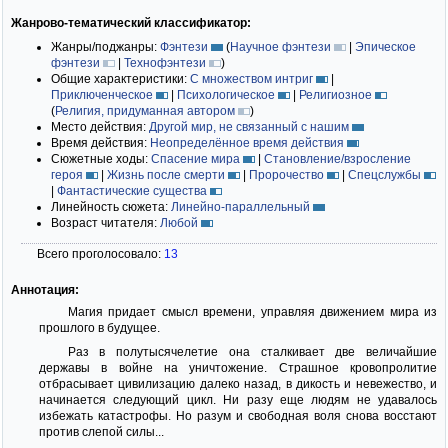
Жанрово-тематический классификатор:
Жанры/поджанры:
Фэнтези
(
Научное фэнтези
|
Эпическое
фэнтези
|
Технофэнтези
)
Общие характеристики:
С множеством интриг
|
Приключенческое
|
Психологическое
|
Религиозное
(
Религия, придуманная автором
)
Место действия:
Другой мир, не связанный с нашим
Время действия:
Неопределённое время действия
Сюжетные ходы:
Спасение мира
|
Становление/взросление
героя
|
Жизнь после смерти
|
Пророчество
|
Спецслужбы
|
Фантастические существа
Линейность сюжета:
Линейно-параллельный
Возраст читателя:
Любой
Всего проголосовало:
13
Аннотация:
Магия придает смысл времени, управляя движением мира из
прошлого в будущее.
Раз в полутысячелетие она сталкивает две величайшие
державы в войне на уничтожение. Страшное кровопролитие
отбрасывает цивилизацию далеко назад, в дикость и невежество, и
начинается следующий цикл. Ни разу еще людям не удавалось
избежать катастрофы. Но разум и свободная воля снова восстают
против слепой силы...