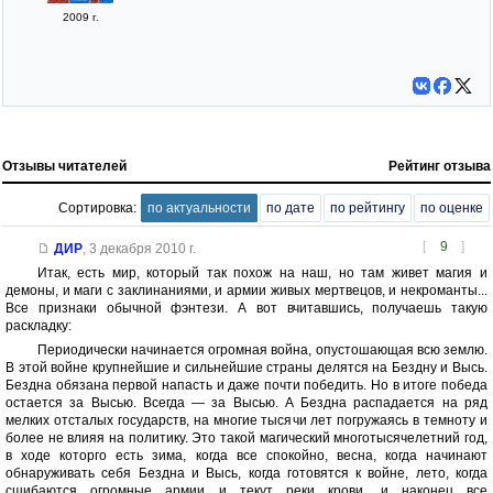
2009 г.
Отзывы читателей
Рейтинг отзыва
Сортировка:
по актуальности
по дате
по рейтингу
по оценке
[
9
]
ДИР
,
3 декабря 2010 г.
Итак, есть мир, который так похож на наш, но там живет магия и
демоны, и маги с заклинаниями, и армии живых мертвецов, и некроманты...
Все признаки обычной фэнтези. А вот вчитавшись, получаешь такую
раскладку:
Периодически начинается огромная война, опустошающая всю землю.
В этой войне крупнейшие и сильнейшие страны делятся на Бездну и Высь.
Бездна обязана первой напасть и даже почти победить. Но в итоге победа
остается за Высью. Всегда — за Высью. А Бездна распадается на ряд
мелких отсталых государств, на многие тысячи лет погружаясь в темноту и
более не влияя на политику. Это такой магический многотысячелетний год,
в ходе которго есть зима, когда все спокойно, весна, когда начинают
обнаруживать себя Бездна и Высь, когда готовятся к войне, лето, когда
сшибаются огромные армии и текут реки крови, и наконец все