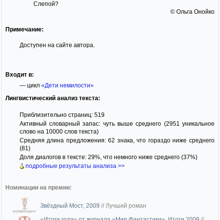
Слепой?
© Ольга Онойко
Примечание:
Доступен на сайте автора.
Входит в:
— цикл
«Дети немилости»
Лингвистический анализ текста:
Приблизительно страниц: 519
Активный словарный запас: чуть выше среднего (2951 уникальное
слово на 10000 слов текста)
Средняя длина предложения: 62 знака, что гораздо ниже среднего
(81)
Доля диалогов в тексте: 29%, что немного ниже среднего (37%)
подробные результаты анализа >>
Номинации на премии:
Звёздный Мост, 2009
//
Лучший роман
номинант
«Итоги года» от журнала «Мир Фантастики», Итоги 2009
//