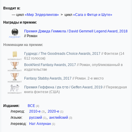
Входит в:
— цикл
«Мир Элдерлингов»
> цикл
«Сага о Фитце и Шуте»
Награды и премии:
Премия Дэвида Геммела / David Gemmell Legend Award, 2018
//
Роман
лауреат
Номинации на премии:
Гудридс / The Goodreads Choice Awards, 2017
//
Фэнтези (14
612 голосов)
номинант
BookNest Fantasy Awards, 2017
//
Роман, опубликованный в
издательстве
номинант
Fantasy Stabby Awards, 2017
//
Роман. 2-е место
номинант
Премия Геффена / פרס גפן / Geffen Award, 2019
//
Переводная
книга фэнтези (США)
номинант
Издания:
ВСЕ
(4)
/период:
2010-е
,
2020-е
(3)
(1)
/языки:
русский
,
английский
(1)
(3)
/перевод:
Нат Аллунан
(1)