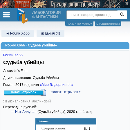
ЛАБОРАТОРИЯ
ФАНТАСТИКИ
поиск по жанру
расширенный
◄ Робин Хобб
издания (4)
Робин Хобб «Судьба убийцы»
Робин Хобб
Судьба убийцы
Assassin's Fate
Другие названия: Судьба Убийцы
Роман,
2017
год; цикл
«Мир Элдерлингов»
скачать отрывок >
читать отрывок
Язык написания: английский
Перевод на русский:
—
Нат Аллунан
(Судьба убийцы)
; 2020 г.
— 1 изд.
Рейтинг
Средняя оценка:
8.41