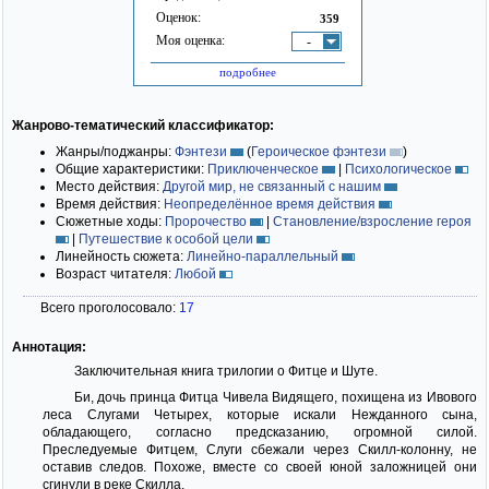
Оценок:
359
Моя оценка:
-
подробнее
Жанрово-тематический классификатор:
Жанры/поджанры:
Фэнтези
(
Героическое фэнтези
)
Общие характеристики:
Приключенческое
|
Психологическое
Место действия:
Другой мир, не связанный с нашим
Время действия:
Неопределённое время действия
Сюжетные ходы:
Пророчество
|
Становление/взросление героя
|
Путешествие к особой цели
Линейность сюжета:
Линейно-параллельный
Возраст читателя:
Любой
Всего проголосовало:
17
Аннотация:
Заключительная книга трилогии о Фитце и Шуте.
Би, дочь принца Фитца Чивела Видящего, похищена из Ивового
леса Слугами Четырех, которые искали Нежданного сына,
обладающего, согласно предсказанию, огромной силой.
Преследуемые Фитцем, Слуги сбежали через Скилл-колонну, не
оставив следов. Похоже, вместе со своей юной заложницей они
сгинули в реке Скилла.