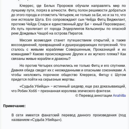
Клеррес, где Белых Пророков обучали направлять мир по
лучшему пути, погряз в алчности. Фитц полон решимости добраться
до этого города и отомстить Четырем, не только за Би, но и за то, что
они истязали Шута. Его сопровождают сын Чейда Фитц Виджилант,
протеже Чейда Спарк и единственный друг Би − юный Персеверанс.
Их путь пролегает от города Элдерлингов Кельсингры по опасной
реке Дождевых Чащоб на острова Пиратов.
Миссия возмездия станет путешествием открытий, а также
воссоединений, превращений и душераздирающих потрясений. Что
сталось с живыми кораблями Совершенным, Проказницей и их
командами? Каково происхождение Других и их жуткого пляжа? Как
связаны живые корабли и драконы?
Но против Четырех ополчились не только Фитц и его спутники.
Давняя обида сведет их с неожиданными и опасными союзниками. А
чтобы низложить порочное общество Клерреса, Фитцу с Шутом
придется пойти на серьезные жертвы.
«Судьба Убийцы» − истинный шедевр, еще раз доказывающий,
что Робин Хобб − признанная королева эпического фэнтези.
© Перевод аннотации
Anahitta
Примечание:
В сети имеется фанатский перевод данного произведения (под
названием «Судьба Убийцы»).