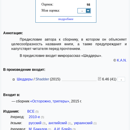
Оценок:
98
Моя оценка:
-
подробнее
Аннотация:
Предисловие автора к сборнику, в котором он объясняет
целесообразность названия книги, а также предупреждает и
напутствует читателя перед прочтением.
В предисловие входит микрорассказ «Шеддеры».
©
K.A.N.
В произведение входит:
Шеддеры
/
Shadder
(2015)
6.46 (41)
-
Входит в:
— сборник
«Осторожно, триггеры»
, 2015 г.
Издания:
ВСЕ
(5)
/период:
2010-е
(5)
/языки:
русский
,
английский
,
украинский
(3)
(1)
(1)
/перевод:
М. Бакалов
,
А.И. Блейз
(1)
(3)