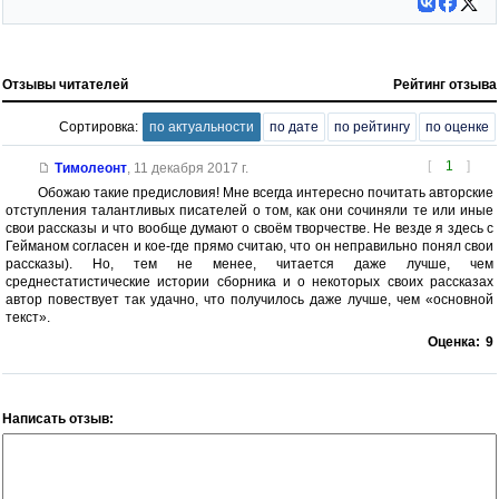
Отзывы читателей
Рейтинг отзыва
Сортировка:
по актуальности
по дате
по рейтингу
по оценке
[
1
]
Тимолеонт
,
11 декабря 2017 г.
Обожаю такие предисловия! Мне всегда интересно почитать авторские
отступления талантливых писателей о том, как они сочиняли те или иные
свои рассказы и что вообще думают о своём творчестве. Не везде я здесь с
Гейманом согласен и кое-где прямо считаю, что он неправильно понял свои
рассказы). Но, тем не менее, читается даже лучше, чем
среднестатистические истории сборника и о некоторых своих рассказах
автор повествует так удачно, что получилось даже лучше, чем «основной
текст».
Оценка:
9
Написать отзыв: