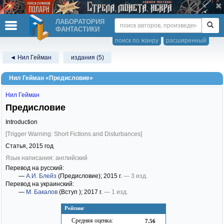
ЛАБОРАТОРИЯ
ФАНТАСТИКИ
поиск по жанру
расширенный
◄ Нил Гейман
издания (5)
Нил Гейман «Предисловие»
Нил Гейман
Предисловие
Introduction
[Trigger Warning: Short Fictions and Disturbances]
Статья,
2015
год
Язык написания: английский
Перевод на русский:
—
А.И. Блейз
(Предисловие)
; 2015 г.
— 3 изд.
Перевод на украинский:
—
М. Бакалов
(Вступ )
; 2017 г.
— 1 изд.
Рейтинг
Средняя оценка:
7.56