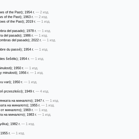
s of the Past)
; 1954 г.
— 2 изд.
s of the Past)
; 1963 г.
— 2 изд.
ws of the Past)
; 2019 г.
— 1 изд.
bra del pasado)
; 1978 г.
— 1 изд.
a del pasado)
; 1986 г.
— 1 изд.
ombras del pasado)
; 2022 г.
— 1 изд.
bre du passé)
; 1954 г.
— 1 изд.
ties šešėlis)
; 1954 г.
— 1 изд.
inulosti)
; 1950 г.
— 1 изд.
y minulosti)
; 1956 г.
— 1 изд.
u vari)
; 1950 г.
— 1 изд.
eń przeszłości)
; 1949 г.
— 4 изд.
янката на миналото)
; 1947 г.
— 1 изд.
ата на миналото)
; 1955 г.
— 1 изд.
 oт минaлoтo)
; 1969 г.
— 1 изд.
а на миналото)
; 1983 г.
— 1 изд.
nyéka)
; 1982 г.
— 1 изд.
 1955 г.
— 1 изд.