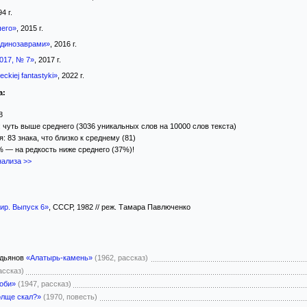
94 г.
его»
, 2015 г.
 динозаврами»
, 2016 г.
2017, № 7»
, 2017 г.
eckiej fantastyki»
, 2022 г.
а:
8
 чуть выше среднего (3036 уникальных слов на 10000 слов текста)
 83 знака, что близко к среднему (81)
% — на редкость ниже среднего (37%)!
ализа >>
ир. Выпуск 6»
, СССР, 1982 // реж. Тамара Павлюченко
одьянов
«Алатырь-камень»
(1962, рассказ)
ассказ)
Гоби»
(1947, рассказ)
толще скал?»
(1970, повесть)