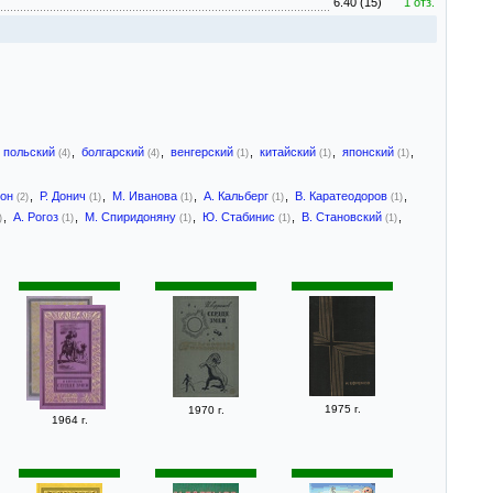
6.40 (15)
1 отз.
польский
,
болгарский
,
венгерский
,
китайский
,
японский
,
(4)
(4)
(1)
(1)
(1)
сон
,
Р. Донич
,
М. Иванова
,
А. Кальберг
,
В. Каратеодоров
,
(2)
(1)
(1)
(1)
(1)
,
А. Рогоз
,
М. Спиридоняну
,
Ю. Стабинис
,
В. Становский
,
)
(1)
(1)
(1)
(1)
1975 г.
1970 г.
1964 г.