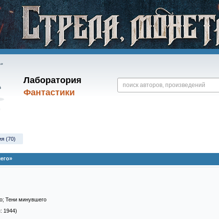
Лаборатория
Фантастики
я (70)
его»
о; Тени минувшего
: 1944)