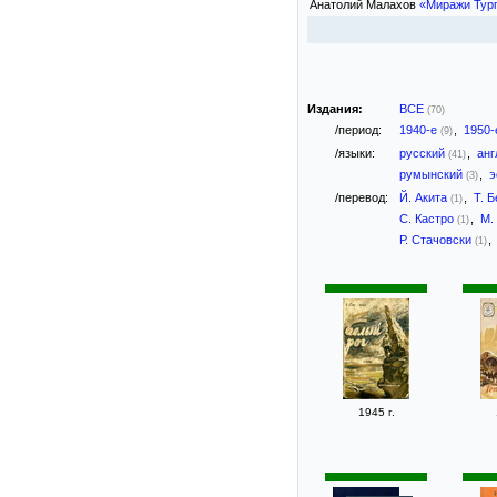
Анатолий Малахов
«Миражи Тур
Издания:
ВСЕ
(70)
/период:
1940-е
,
1950
(9)
/языки:
русский
,
анг
(41)
румынский
,
э
(3)
/перевод:
Й. Акита
,
Т. 
(1)
С. Кастро
,
М.
(1)
Р. Стачовски
,
(1)
1945 г.