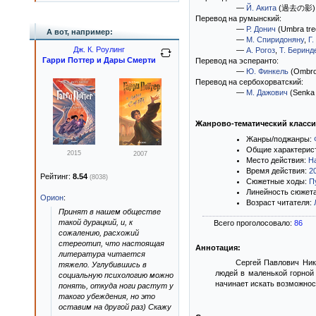
—
Й. Акита
(過去の影)
Перевод на румынский:
—
Р. Донич
(Umbra trec
А вот, например:
—
М. Спиридоняну
,
Г.
Дж. К. Роулинг
—
А. Рогоз
,
Т. Беринд
Гарри Поттер и Дары Смерти
Перевод на эсперанто:
—
Ю. Финкель
(Ombro 
Перевод на сербохорватский:
—
М. Дажович
(Senka 
Жанрово-тематический класс
Жанры/поджанры:
Общие характерис
2015
2007
Место действия:
Н
Время действия:
2
Рейтинг:
8.54
(8038)
Сюжетные ходы:
П
Линейность сюжет
Орион
:
Возраст читателя:
Принят в нашем обществе
такой дурацкий, и, к
Всего проголосовало:
86
сожалению, расхожий
стереотип, что настоящая
Аннотация:
литература читается
Сергей Павлович Ник
тяжело. Углубившись в
людей в маленькой горной
социальную психологию можно
начинает искать возможнос
понять, откуда ноги растут у
такого убеждения, но это
оставим на другой раз) Скажу