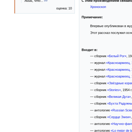
лишь, что
...
>>
С этим произведением связан
Хроноскоп
оценка: 10
Примечание:
Впервые опубликован в жу
Этот рассказ послужил осн
Входит в:
— сборник
«Белый Рог»
, 19
— журнал
«Красноармеец, 
— журнал
«Красноармеец, 
— журнал
«Красноармеец, 
— сборник
«Звёздные кора
— сборник
«Stories»
, 1954 г
— сборник
«Великая Дуга»
— сборник
«Бухта Радужны
— антологию
«Russian Scie
— сборник
«Сердце Змеи»
— антологию
«Научно-фант
— антологию
«Lo mejor de la