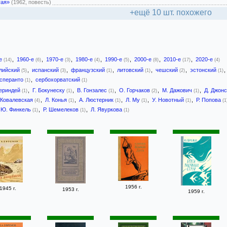
гая»
(1962, повесть)
+ещё 10 шт. похожего
-е
,
1960-е
,
1970-е
,
1980-е
,
1990-е
,
2000-е
,
2010-е
,
2020-е
(14)
(6)
(3)
(4)
(5)
(8)
(17)
(4)
лийский
,
испанский
,
французский
,
литовский
,
чешский
,
эстонский
,
(5)
(3)
(1)
(1)
(2)
(1)
сперанто
,
сербохорватский
(1)
(1)
Бериндей
,
Г. Бокунеску
,
В. Гонзалес
,
О. Горчаков
,
М. Дажович
,
Д. Джон
(1)
(1)
(1)
(2)
(1)
 Ковалевская
,
Л. Конья
,
А. Люстерник
,
Л. Му
,
У. Новотный
,
Р. Попова
(4)
(1)
(1)
(1)
(1)
(1
Ю. Финкель
,
Р. Шемелеков
,
Л. Явуркова
(1)
(1)
(1)
1956 г.
1945 г.
1953 г.
1959 г.