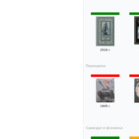
2018 г.
Периодика:
1945 г.
Самиздат и фэнзины: