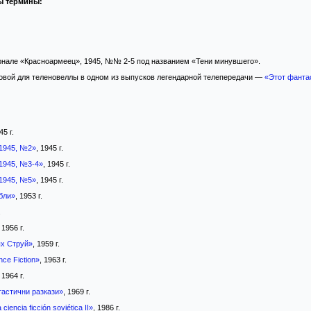
ы термины:
рнале «Красноармеец», 1945, №№ 2-5 под названием «Тени минувшего».
овой для теленовеллы в одном из выпусков легендарной телепередачи —
«Этот фантас
45 г.
1945, №2»
, 1945 г.
1945, №3-4»
, 1945 г.
1945, №5»
, 1945 г.
бли»
, 1953 г.
.
, 1956 г.
х Струй»
, 1959 г.
nce Fiction»
, 1963 г.
, 1964 г.
астични разкази»
, 1969 г.
 ciencia ficción soviética II»
, 1986 г.