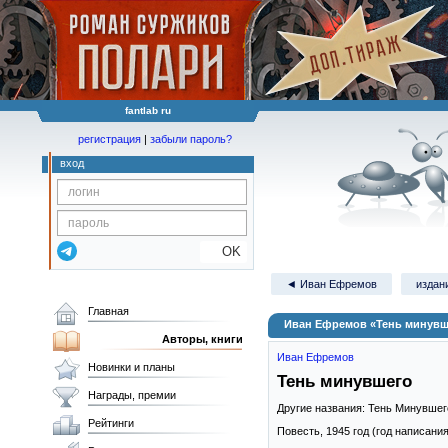
fantlab ru
регистрация
|
забыли пароль?
вход
OK
◄ Иван Ефремов
издани
Главная
Иван Ефремов «Тень минувш
Авторы, книги
Иван Ефремов
Новинки и планы
Тень минувшего
Награды, премии
Другие названия: Тень Минувшег
Рейтинги
Повесть,
1945
год (год написания