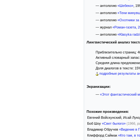
— антологию
«Шебеко»
, 19
— антологию
«Тени минувш
— антологию
«Охотники за
— журнал
«Роман-газета, 
— антологию
«Klasyka radzi
Лингвистический анализ текст
Приблизительно страниц: 4
Активный словарный запас:
Средняя длина предложения:
Доля диалогов в тексте: 15
подробные результаты ан
Экранизации:
—
«Этот фантастический м
Похожие произведения:
Евгений Войскунский, Исай Лук
Боб Шоу
«Свет былого»
(1966, р
Владимир Обручев
«Видение в 
Клиффорд Саймак
«Кто там, в 