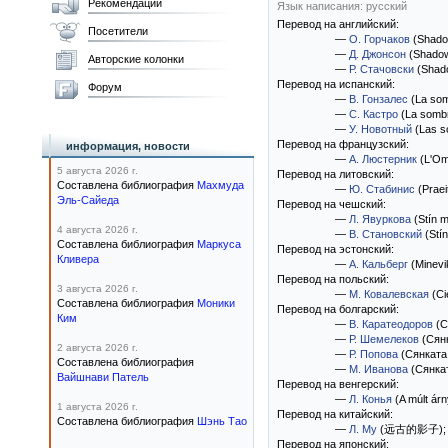
Рекомендации
Язык написания: русский
Перевод на английский:
Посетители
—
О. Горчаков
(Shadow
—
Д. Джонсон
(Shadow
Авторские колонки
—
Р. Стачовски
(Shado
Перевод на испанский:
Форум
—
В. Гонзалес
(La som
—
С. Кастро
(La sombr
—
У. Новотный
(Las s
Перевод на французский:
информация, новости
—
А. Люстерник
(L'Om
5 августа 2026 г.
Перевод на литовский:
Составлена библиография
Махмуда
—
Ю. Стабинис
(Praei
Эль-Сайеда
Перевод на чешский:
—
Л. Явуркова
(Stín m
4 августа 2026 г.
—
В. Становский
(Stín
Составлена библиография
Маркуса
Перевод на эстонский:
Кливера
—
А. Кальберг
(Minevik
Перевод на польский:
3 августа 2026 г.
—
М. Ковалевская
(Ci
Составлена библиография
Моники
Перевод на болгарский:
Ким
—
В. Каратеодоров
(С
—
Р. Шемелеков
(Сянк
2 августа 2026 г.
—
Р. Попова
(Cянкaтa
Составлена библиография
—
М. Иванова
(Сянкат
Вайшнави Патель
Перевод на венгерский:
—
Л. Конья
(A múlt ár
1 августа 2026 г.
Перевод на китайский:
Составлена библиография
Шэнь Тао
—
Л. Му
(远古的影子)
;
Перевод на японский: