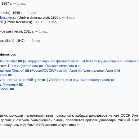
; 1967 г.
— 1 изд.
utului)
; 1949 г.
— 1 изд.
 Бокунеску
(Umbra dinosaurului)
; 1958 г.
— 1 изд.
ей
(Umbra trecutului)
; 1965 г.
— 1 изд.
de pasinteco)
; 2011 г.
— 1 изд.
prošlosti)
; 1947 г.
— 1 изд.
ификатор:
Фантастика
(
«Твёрдая» научная фантастика
|
«Мягкая» (гуманитарная) научная 
тики:
Производственное
|
Приключенческое
аш мир (Земля)
(
Россия/СССР/Русь
|
Азия
(
Центральная Азия
)
)
0 век
утешествие к особой цели
|
Изобретения и научные исследования
а:
Линейный
Любой
итин, молодой палеонтолог, ведёт раскопки кладбища динозавров на юге СССР. Уже
 долине с озерком окаменевшей смолы появляется призрак динозавра. Ученый выяс
ть получить подобные изображения искусственно.