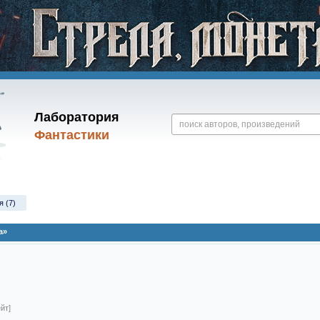
Лаборатория
Фантастики
я (7)
а»
йт]