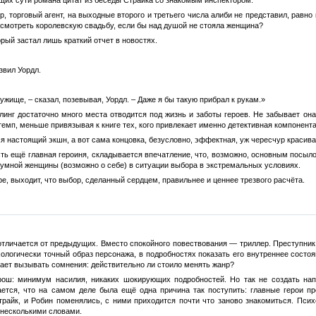
р, торговый агент, на выходные второго и третьего числа алиби не представил, равно 
 смотреть королевскую свадьбу, если бы над душой не стояла женщина?
торый застал лишь краткий отчет в новостях.
звил Уордл.
ужище, – сказал, позевывая, Уордл. – Даже я бы такую прибрал к рукам.»
инг достаточно много места отводится под жизнь и заботы героев. Не забывает она
темп, меньше привязывая к книге тех, кого привлекает именно детективная компонента
я настоящий экшн, а вот сама концовка, безусловно, эффектная, уж чересчур красива
ть ещё главная героиня, складывается впечатление, что, возможно, основным посыл
 умной женщины (возможно о себе) в ситуации выбора в экстремальных условиях.
ере, выходит, что выбор, сделанный сердцем, правильнее и ценнее трезвого расчёта.
отличается от предыдущих. Вместо спокойного повествования — триллер. Преступник
ологически точный образ персонажа, в подробностях показать его внутреннее состо
нает вызывать сомнения: действительно ли стоило менять жанр?
ош: минимум насилия, никаких шокирующих подробностей. Но так не создать нап
ется, что на самом деле была ещё одна причина так поступить: главные герои п
трайк, и Робин поменялись, с ними приходится почти что заново знакомиться. Псих
 несколькими словами.