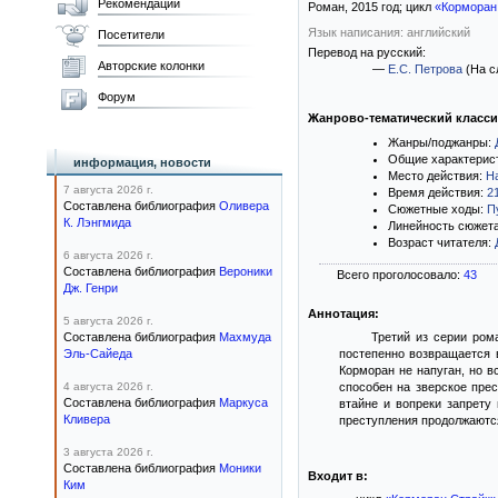
Рекомендации
Роман,
2015
год; цикл
«Корморан
Язык написания: английский
Посетители
Перевод на русский:
Авторские колонки
—
Е.С. Петрова
(На с
Форум
Жанрово-тематический класс
Жанры/поджанры:
Общие характерис
информация, новости
Место действия:
Н
7 августа 2026 г.
Время действия:
2
Составлена библиография
Оливера
Сюжетные ходы:
П
К. Лэнгмида
Линейность сюжет
Возраст читателя:
6 августа 2026 г.
Составлена библиография
Вероники
Всего проголосовало:
43
Дж. Генри
Аннотация:
5 августа 2026 г.
Составлена библиография
Махмуда
Третий из серии ром
Эль-Сайеда
постепенно возвращается в
Корморан не напуган, но в
4 августа 2026 г.
способен на зверское прес
Составлена библиография
Маркуса
втайне и вопреки запрету
Кливера
преступления продолжаются
3 августа 2026 г.
Составлена библиография
Моники
Входит в:
Ким