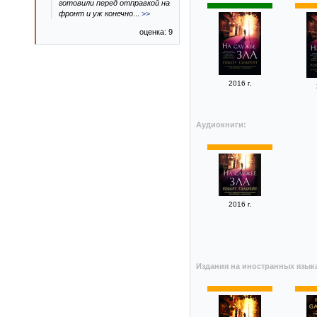
готовили перед отправкой на
фронт и уж конечно
...
>>
оценка: 9
2016 г.
Аудиокниги:
2016 г.
Издания на иностранных язык