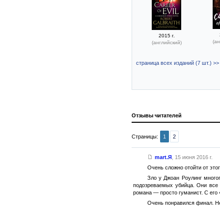
2015 г.
(ан
(английский)
страница всех изданий (7 шт.) >>
Отзывы читателей
Страницы:
1
2
mart.Я
,
15 июня 2016 г.
Очень сложно отойти от это
Зло у Джоан Роулинг много
подозреваемых убийца. Они все 
романа — просто гуманист. С его
Очень понравился финал. Не