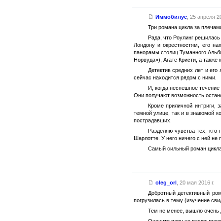
Иммобилус
,
25 апреля 20
Три романа цикла за плечам
Рада, что Роулинг решилась
Лондону и окрестностям, его на
панорамы столиц Туманного Альби
Норвуда»), Агате Кристи, а такж
Детектив средних лет и его
сейчас находится рядом с ними.
И, когда неспешное течение
Они получают возможность останов
Кроме приличной интриги, 
темной улице, так и в знакомой к
пострадавших.
Разделяю чувства тех, кто 
Шарлотте. У него ничего с ней не
Самый сильный роман цикла
oleg_orl
,
20 мая 2016 г.
Добротный детективный ром
погрузилась в тему (изучение сви
Тем не менее, вышло очень 
Оцените пару не раскрывающ