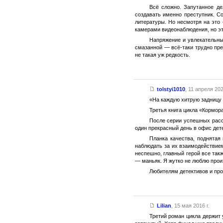
Всё сложно. Запутанное де
создавать именно преступник. С
литературы. Но несмотря на это
камерами видеонаблюдения, но это
Напряжение и увлекательны
смазанной — всё-таки трудно пре
не такая уж редкость.
tolstyi1010
,
11 апреля 202
«На каждую хитрую задницу 
Третья книга цикла «Кормора
После серии успешных расс
один прекрасный день в офис дете
Планка качества, поднятая
наблюдать за их взаимодействием 
неспешно, главный герой все так
— маньяк. Я жутко не люблю прои
Любителям детективов и про
Lilian
,
15 мая 2016 г.
Третий роман цикла держит