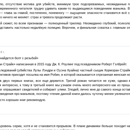
ло, отсутствие мотива для убийств, минимум трое подозреваемых, неожиданные 
овременного читателя трудно удивить каким-то выдающимся поведением маньяка. В
 — глава за главой, постепенно, понемногу — ощущение опасности становится всё с
 ничего не меняет: страх и тревога продолжают расти.
й сюжет, по всем признакам — полноценный триллер. Неожиданно глубокий, психол
дставить настолько недалёкую полицию. Впрочем, и финальная схватка с главным зл
4 г.
найдется болт с резьбой»
н Страйк» написанная в 2015 году Дж. К. Роулинг под псевдонимом Роберт Гэлбрейт.
ледований (убийства Лулы Лэндри и Оуэна Куайна) частный сыщик Корморан Страйк с
ктивов приходит посылка на имя Робин, в которой оказывается отрезанная женская ног
 в двух первых книгах, все еще держится. Третий роман читается не хуже, однако
интересно, к тому в третьей книге мы узнаем очень много интересного как из прошло
же опрашивает свидетелей и собирает улики. Злодей, лично мне до самого конца ост
зведения про маньяков, поэтому чтение данной книги далось чуточку менее увлекате
сто хороших книг рекомендую.
 уровень серии, хотя и не становится прорывом. В плане динамики больше походит 