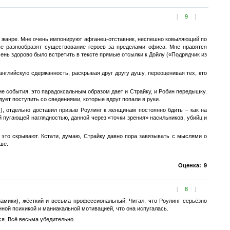
[
9
]
ком жанре. Мне очень импонируют афганец-отставник, неспешно ковыляющий по
ые разнообразят существование героев за пределами офиса. Мне нравятся
ень здорово было встретить в тексте прямые отсылки к Дойлу («Подрядчик из
английскую сдержанность, раскрывая друг другу душу, переоценивая тех, кто
е события, это парадоксальным образом дает и Страйку, и Робин передышку.
ует поступить со сведениями, которые вдруг попали в руки.
), отдельно доставил призыв Роулинг к женщинам постоянно бдить – как на
й пугающей наглядностью, данной через «точки зрения» насильников, убийц и
о это скрывают. Кстати, думаю, Страйку давно пора завязывать с мыслями о
ше.
Оценка:
9
[
8
]
амики), жёсткий и весьма профессиональный. Читал, что Роулинг серьёзно
нной психикой и маниакальной мотивацией, что она испугалась.
ся. Всё весьма убедительно.