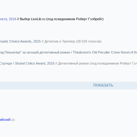
нета, 2016
//
Выбор LiveLib.ru (под псевдонимом Роберт Гэлбрейт)
reads Choice Awards, 2015
//
Детектив и Триллер (28 526 голосов)
д Пекьюлер" за лучший детективный роман / Theakston's Old Peculier Crime Novel of th
трэнд» / Strand Critics Award, 2015
//
Детективный роман (под псевдонимом Роберт Гэл
показать
лийский
(2)