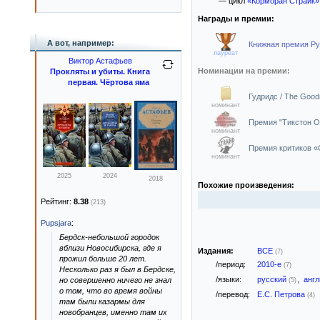
— цикл
«Корморан Страйк»
Награды и премии:
А вот, например:
Книжная премия Ру
лауреат
Виктор Астафьев
Номинации на премии:
Прокляты и убиты. Книга
первая. Чёртова яма
Гудридс / The Good
номинант
Премия "Тикстон Ол
номинант
Премия критиков «С
номинант
2025
2024
2018
Похожие произведения:
Рейтинг:
8.38
(213)
Pupsjara
:
Бердск-небольшой городок
вблизи Новосибирска, где я
Издания:
ВСЕ
(7)
прожил больше 20 лет.
/период:
2010-е
(7)
Несколько раз я был в Бердске,
/языки:
русский
,
анг
но совершенно ничего не знал
(5)
о том, что во время войны
/перевод:
Е.С. Петрова
(4)
там были казармы для
новобранцев, именно там их