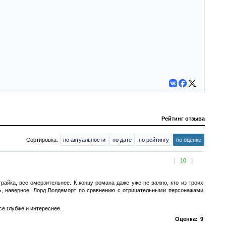
Рейтинг отзыва
Сортировка:
по актуальности
по дате
по рейтингу
по оценке
[
10
]
йка, все омерзительнее. К концу романа даже уже не важно, кто из троих
ь, наверное. Лорд Волдеморт по сравнению с отрицательными персонажами
се глубже и интереснее.
Оценка:
9