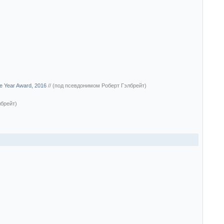
e Year Award, 2016
//
(под псевдонимом Роберт Гэлбрейт)
брейт)