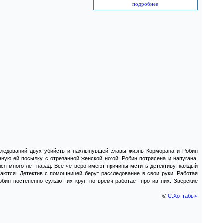
подробнее
следований двух убийств и нахлынувшей славы жизнь Корморана и Робин
ную ей посылку с отрезанной женской ногой. Робин потрясена и напугана,
лся много лет назад. Все четверо имеют причины мстить детективу, каждый
маются. Детектив с помощницей берут расследование в свои руки. Работая
бин постепенно сужают их круг, но время работает против них. Зверские
©
C.Хоттабыч