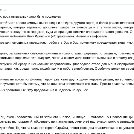
16 г.
и, пора отписаться хотя бы о последнем.
 отойти от своего амплуа сказочницы и создать другого героя, в более реалистичес
парница, которая идеально дополняет шефа, их знакомцы и спутники жизни, котор
она и захолустных городков, куда их приводят ниточки очередного расследования. Оч
е моему любимому Дику Френсису («Отражение»). Читала и кайфовала.
 ловкая помощница продолжают работать бок о бок, понемногу преодолевая типичную 
 дней, заполненных слежкой и рутинными хлопотами, прерывают страшные, трагически
иться и поразмыслить над тем, чего на самом деле хотят от жизни, как и почему след
закрученной сразу в нескольких направлениях (последнее стало для меня сюрпризом
омпании. Как среди чужих людей, как и в собственной семье. Особенно ценен он свое
ничего не понял из финала. Герои уже явно друг к другу неровно дышат, но успешн
 получится хотя бы потому, что та слишком напоминает его мать. Просто классом повы
 из прочитанных, жду продолжения и надеюсь на лучшее.
ан, очень реалистичный (в этом его и плюс, и минус — хотелось бы побольше дин
детельств, показаний, общение с причастными), отчего её настолько проняло извращё
достойно. То, что за главного героя, Страйка, пишет женщина практически не ощущает
их сути романа цитат из беседы Страйка со знакомым инспектором: