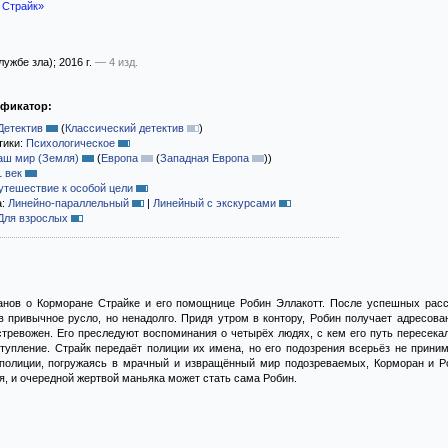
 Страйк»
лужбе зла)
; 2016 г.
— 4 изд.
ификатор:
Детектив
(
Классический детектив
)
тики:
Психологическое
аш мир (Земля)
(
Европа
(
Западная Европа
)
)
1 век
утешествие к особой цели
а:
Линейно-параллельный
|
Линейный с экскурсами
Для взрослых
анов о Корморане Страйке и его помощнице Робин Эллакотт. После успешных рас
 привычное русло, но ненадолго. Придя утром в контору, Робин получает адресован
стревожен. Его преследуют воспоминания о четырёх людях, с кем его путь пересека
тупление. Страйк передаёт полиции их имена, но его подозрения всерьёз не прини
 полиции, погружаясь в мрачный и извращённый мир подозреваемых, Корморан и Ро
, и очередной жертвой маньяка может стать сама Робин.