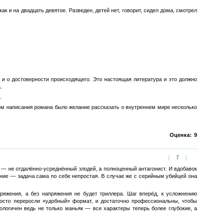
как и на двадцать девятое. Разведен, детей нет, говорит, сидел дома, смотрел
 и о достоверности происходящего. Это настоящая литература и это должно
.
.
ом написания романа было желание рассказать о внутреннем мире несколько
Оценка:
9
[
7
]
 — не отдалённо-усреднённый злодей, а полноценный антагонист. И вдобавок
яние — задача сама по себе непростая. В случае же с серийным убийцей она
ряжения, а без напряжения не будет триллера. Шаг вперёд, к усложнению
росто переросли «удобный» формат, и достаточно профессиональны, чтобы
ологичен ведь не только маньяк — все характеры теперь более глубокие, а