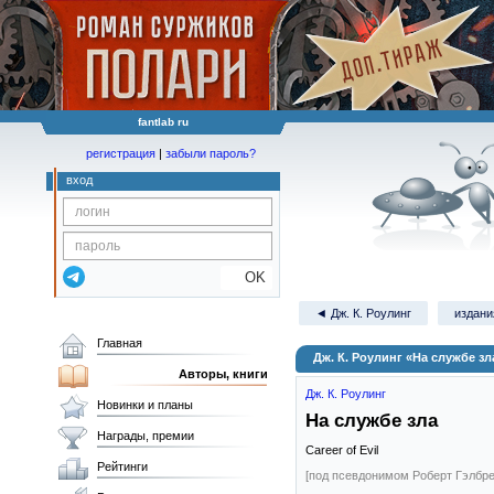
fantlab ru
регистрация
|
забыли пароль?
вход
OK
◄ Дж. К. Роулинг
издани
Главная
Дж. К. Роулинг «На службе зл
Авторы, книги
Дж. К. Роулинг
Новинки и планы
На службе зла
Награды, премии
Career of Evil
Рейтинги
[под псевдонимом Роберт Гэлбре