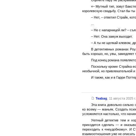
«– Мутный тип, зовут Баксте
королевскую свадьбу. Стал бы ты
– Нет, – ответил Страйк, ко
...
– Не с напарницей ли? – съя
– Нет. Она замуж выходит.
– А ты не щелкай клювом, др
В детективных романах Роул
быть хорошо, но, увы, замедляет 
Под конец романа появляетс
Поскольку кроме Страйка ес
необычной, но привлекательной и
И также, как и в Гарри Потт
Teabag
,
11 августа 2025 г.
Эта книга довольно сильно 
ко всему — маньяк. Создать псих
усложняется настолько, что начи
Уютный детектив тем и хор
приходится сделать — и оказыва
переходить к «неудобному». И С
взаимоотношения уже не описать