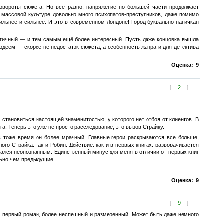
повороты сюжета. Но всё равно, напряжение по большей части продолжает
 массовой культуре довольно много психопатов-преступников, даже помимо
ильнее и сильнее. И это в современном Лондоне! Город буквально напичкан
огичный — и тем самым ещё более интересный. Пусть даже концовка вышла
одеем — скорее не недостаток сюжета, а особенность жанра и для детектива
Оценка:
9
[
2
]
тановиться настоящей знаменитостью, у которого нет отбоя от клиентов. В
а. Теперь это уже не просто расследование, это вызов Страйку.
 в тоже время он более мрачный. Главные герои раскрываются все больше,
го Страйка, так и Робин. Действие, как и в первых книгах, разворачивается
авался неопознанным. Единственный минус для меня в отличии от первых книг
льно чем предыдущие.
Оценка:
9
[
9
]
на первый роман, более неспешный и размеренный. Может быть даже немного