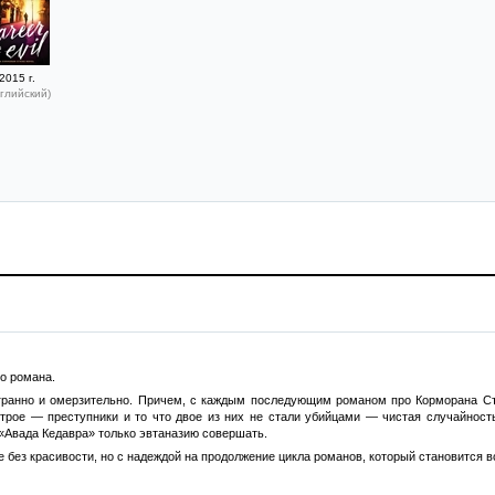
2015 г.
глийский)
го романа.
гранно и омерзительно. Причем, с каждым последующим романом про Корморана Стра
трое — преступники и то что двое из них не стали убийцами — чистая случайност
 «Авада Кедавра» только эвтаназию совершать.
 без красивости, но с надеждой на продолжение цикла романов, который становится в