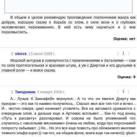
НИКОГДА своих не оставляет один на один с проблемой. Но
Вульфгара они оставляют. Таких аспектов можно найти много
В общем и целом рекомендую произведение поклонникам жанра как
добрую, хорошую сказку о борьбе со злом, о силе воли и о глубоких
человеческих переживаниях. В ней есть чему научиться и о чем
поразмыслить.
Оценка:
нет
[
1
]
sleeve
,
13 июня 2008 г.
Морской антураж в совокупности с приключениями и баталиями — сам
по себе притягательная и красивая штука, а уж с Дзиртом и его друзьями в
главной роли — и вовсе сказка.
Оценка:
9
[
1
]
Тиендомии
,
3 января 2008 г.
А... Лучше б Закнафейн вернулся... А то что он явился Дзирту как
призрак — это как то наивно получилось... Сказал: мол все тип-топ и исчез...
И... честно говоря, цикл начинает утомлять. Все на автомате сражаются с
очередным злом, а дальше еще и Артемис всплывет..... Как-то под конец
«Путь к рассвету» разочаровал. И совсем не было упоминаний что
случилось с «веселыми мясниками» (очень не люблю, когда про персонажей
попросту забывают...) Но... Но это все еще повесть про обожаемого многими
темного эльфа:super:)) так что, на общем фоне, книга еще так ничего)) :glum: