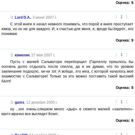
Оценка:
8
[
1
]
Lord D.A.
,
3 июня 2007 г.
С этой книги я начал немного понимать, что порой в книге проступает
юмор, но он не для каждого. И, к счастью для меня, я, вроде бы:biggrin:, его
понимаю
Оценка:
9
[
1
]
квинлин
,
27 мая 2007 г.
Пусть с магией Сальваторе переборщил (Гарпеллу пришлось бы
ооочень долго отдыхать после спелла, да и не думаю, что по уровню
заклинание подошло, хи-хи :lol: А вобще, это кнга, с которой началось моё
знакмоство с Сальваторе! Только за это можно поставить такой высокий
балл!
Оценка:
8
[
1
]
gams
,
12 декабря 2005 г.
ну ...нге очень-слишком много «дыр» в сюжете магией «заклеяно»-
както мрачно все выглядет:frown:
Оценка:
6
[
1
]