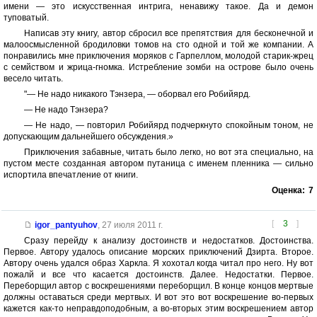
имени — это искусственная интрига, ненавижу такое. Да и демон
туповатый.
Написав эту книгу, автор сбросил все препятствия для бесконечной и
малоосмысленной бродиловки томов на сто одной и той же компании. А
понравились мне приключения моряков с Гарпеллом, молодой старик-жрец
с семйством и жрица-гномка. Истребление зомби на острове было очень
весело читать.
"— Не надо никакого Тэнзера, — оборвал его Робийярд.
— Не надо Тэнзера?
— Не надо, — повторил Робийярд подчеркнуто спокойным тоном, не
допускающим дальнейшего обсуждения.»
Приключения забавные, читать было легко, но вот эта специально, на
пустом месте созданная автором путаница с именем пленника — сильно
испортила впечатление от книги.
Оценка:
7
[
3
]
igor_pantyuhov
,
27 июля 2011 г.
Сразу перейду к анализу достоинств и недостатков. Достоинства.
Первое. Автору удалось описание морских приключений Дзирта. Второе.
Автору очень удался образ Харкла. Я хохотал когда читал про него. Ну вот
пожалй и все что касается достоинств. Далее. Недостатки. Первое.
Переборщил автор с воскрешениями переборщил. В конце концов мертвые
должны оставаться среди мертвых. И вот это вот воскрешение во-первых
кажется как-то неправдоподобным, а во-вторых этим воскрешением автор