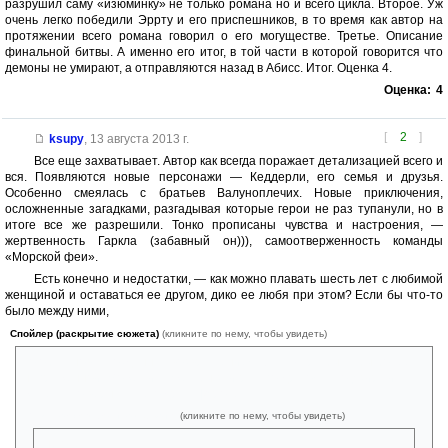
разрушил саму «изюминку» не только романа но и всего цикла. Второе. Уж
очень легко победили Эррту и его приспешников, в то время как автор на
протяжении всего романа говорил о его могуществе. Третье. Описание
финальной битвы. А именно его итог, в той части в которой говорится что
демоны не умирают, а отправляются назад в Абисс. Итог. Оценка 4.
Оценка:
4
[
2
]
ksupy
,
13 августа 2013 г.
Все еще захватывает. Автор как всегда поражает детализацией всего и
вся. Появляются новые персонажи — Кеддерли, его семья и друзья.
Особенно смеялась с братьев Валуноплечих. Новые приключения,
осложненные загадками, разгадывая которые герои не раз тупанули, но в
итоге все же разрешили. Тонко прописаны чувства и настроения, —
жертвенность Гаркла (забавный он))), самоотверженность команды
«Морской феи».
Есть конечно и недостатки, — как можно плавать шесть лет с любимой
женщиной и оставаться ее другом, дико ее любя при этом? Если бы что-то
было между ними,
Спойлер (раскрытие сюжета)
(кликните по нему, чтобы увидеть)
то обстановка созданная возвращением Вульфгара была бы более
напряженной. Может и сюжет бы заиграл по-другому. Но Дзирт и так
жалел, что вернулся его друг а [/spoiler
Спойлер (раскрытие сюжета)
(кликните по нему, чтобы увидеть)
]не отец.