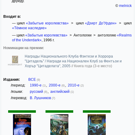
друиду.
©
melnick
Входит в:
— цикл
«Забытые королевства»
> цикл
«Дзирт До'Урден»
> цикл
«Тёмное наследие»
— цикл
«Забытые королевства»
> Антологии > антологию
«Realms
of the Underdark»
, 1996 г.
Номинации на премии:
Награды Национального Клуба Фэнтези и Хоррора
"Цитадель" / Награди на Национален Клуб за Фентъзи и
номинант
Хорър "Цитаделата", 2005
//
Книга года (3-е место)
Издания:
ВСЕ
(9)
/период:
1990-е
,
2000-е
,
2010-е
(1)
(6)
(2)
/языки:
русский
,
английский
(8)
(1)
/перевод:
В. Лушников
(7)