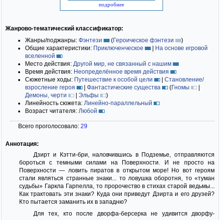
подробнее
Жанрово-тематический классификатор:
Жанры/поджанры:
Фэнтези
(
Героическое фэнтези
)
Общие характеристики:
Приключенческое
|
На основе игровой
вселенной
Место действия:
Другой мир, не связанный с нашим
Время действия:
Неопределённое время действия
Сюжетные ходы:
Путешествие к особой цели
|
Становление/
взросление героя
|
Фантастические существа
(
Гномы
|
Демоны, черти
|
Эльфы
)
Линейность сюжета:
Линейно-параллельный
Возраст читателя:
Любой
Всего проголосовало:
29
Аннотация:
Дзирт и Кэтти-бри, наловчившись в Подземье, отправляются
бороться с темными силами на Поверхности. И не просто на
Поверхности — ловить пиратов в открытом море! Но вот героям
стали являться странные знаки... то ловушка оборотня, то «туман
судьбы» Гаркла Гарпелла, то пророчество в стихах cтарой ведьмы...
Как трактовать эти знаки? Куда они приведут Дзирта и его друзей?
Кто пытается заманить их в западню?
Для тех, кто после дворфа-берсерка не удивится дворфу-