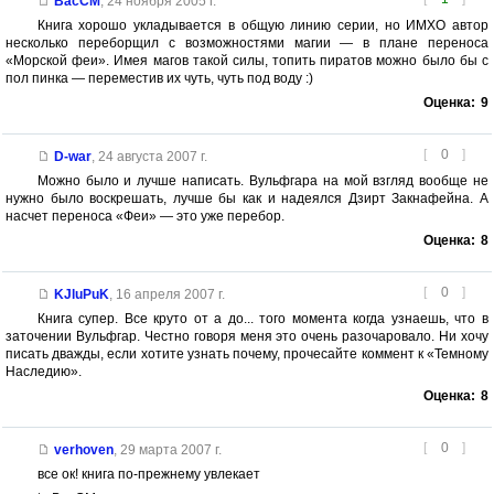
BacCM
,
24 ноября 2005 г.
Книга хорошо укладывается в общую линию серии, но ИМХО автор
несколько переборщил с возможностями магии — в плане переноса
«Морской феи». Имея магов такой силы, топить пиратов можно было бы с
пол пинка — переместив их чуть, чуть под воду :)
Оценка:
9
[
0
]
D-war
,
24 августа 2007 г.
Можно было и лучше написать. Вульфгара на мой взгляд вообще не
нужно было воскрешать, лучше бы как и надеялся Дзирт Закнафейна. А
насчет переноса «Феи» — это уже перебор.
Оценка:
8
[
0
]
KJluPuK
,
16 апреля 2007 г.
Книга супер. Все круто от а до... того момента когда узнаешь, что в
заточении Вульфгар. Честно говоря меня это очень разочаровало. Ни хочу
писать дважды, если хотите узнать почему, прочесайте коммент к «Темному
Наследию».
Оценка:
8
[
0
]
verhoven
,
29 марта 2007 г.
все ок! книга по-прежнему увлекает