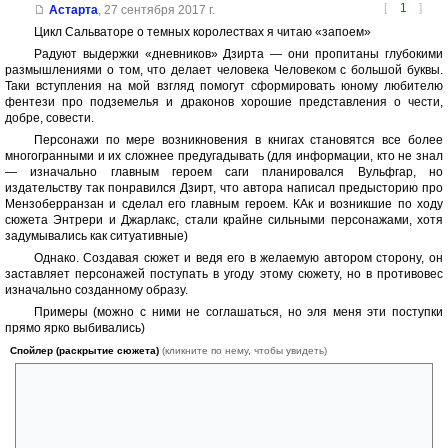
[
1
]
Астарта
,
27 сентября 2017 г.
Цикл Сальваторе о темных королествах я читаю «запоем»
Радуют выдержки «дневников» Дзирта — они пропитаны глубокими
размышлениями о том, что делает человека Человеком с большой буквы.
Таки вступления на мой взгляд помогут сформировать юному любителю
фентези про подземелья и драконов хорошие представления о чести,
добре, совести.
Персонажи по мере возникновения в книгах становятся все более
многогранными и их сложнее предугадывать (для информации, кто не знал
— изначально главным героем саги планировался Вульфгар, но
издательству так понравился Дзирт, что автора написал предысторию про
Мензоберранзан и сделал его главным героем. КАк и возникшие по ходу
сюжета Энтрери и Джарлакс, стали крайне сильными персонажами, хотя
задумывались как ситуативные)
Однако. Создавая сюжет и ведя его в желаемую автором сторону, он
заставляет персонажей поступать в угоду этому сюжету, но в противовес
изначально созданному образу.
Примеры (можно с ними не соглашаться, но эля меня эти поступки
прямо ярко выбивались)
Спойлер (раскрытие сюжета)
(кликните по нему, чтобы увидеть)
Бренор грезит всю жизнь отвоевать Мифрил Халл, но уходит бросив
отвоеванные и кровью политые пещеры только потому, что сюжет с
Креншинибоном будет в Долине ледяного ветра. Второе. Кэтти-бри,
не бросает друзей и идет и за компанией по поиску МХ, и за Дзиртом
в подземелья, и он за ней куда глаза глядят. И вообще вся компания