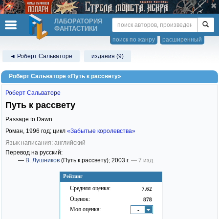
ЛАБОРАТОРИЯ
ФАНТАСТИКИ
поиск по жанру
расширенный
◄ Роберт Сальваторе
издания (9)
Роберт Сальваторе «Путь к рассвету»
Роберт Сальваторе
Путь к рассвету
Passage to Dawn
Роман,
1996
год; цикл
«Забытые королевства»
Язык написания: английский
Перевод на русский:
—
В. Лушников
(Путь к рассвету)
; 2003 г.
— 7 изд.
Рейтинг
Средняя оценка:
7.62
Оценок:
878
Моя оценка:
-