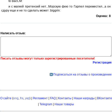
to BacCM:
и с магией претензий нет...Морскую фею то Гарпел переместил...а он
сдуру еще и не то сделать может :biggrin:
Оценка:
8
Написать отзыв:
Писать отзывы могут только зарегистрированные посетители!
Регистрация
Подписаться на отзывы о произведении
О сайте
(
eng
,
fra
,
укр
) |
Регламент
|
FAQ
|
Контакты
|
Наши награды
|
ВКонтакте
|
Telegram
|
Наши товары