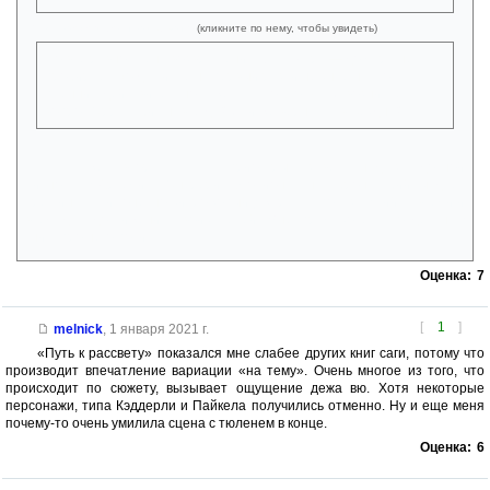
Спойлер (раскрытие сюжета)
(кликните по нему, чтобы увидеть)
Но все равно сцена возвращения Вульфгара — до мурашек
пробирает. Когда читаешь первый раз, и не знаешь кто
пленник, действительно кажется, что это Зак. И возникает
вопрос Эррту убит навсегда? Или же вернулся в Бездну?
.
Так же автор чуть-чуть приоткрыл завесу над загадочной
личностью Артемиса Энтрери, эмоциональная броня убийцы дает
трещину. Ну и конечно хитрожопый Джарлакс, пользующийся всеми и
всем для достижения своих целей. Мне прям хочется отдельную
книгу про него почитать.
Оценка:
7
[
1
]
melnick
,
1 января 2021 г.
«Путь к рассвету» показался мне слабее других книг саги, потому что
производит впечатление вариации «на тему». Очень многое из того, что
происходит по сюжету, вызывает ощущение дежа вю. Хотя некоторые
персонажи, типа Кэддерли и Пайкела получились отменно. Ну и еще меня
почему-то очень умилила сцена с тюленем в конце.
Оценка:
6