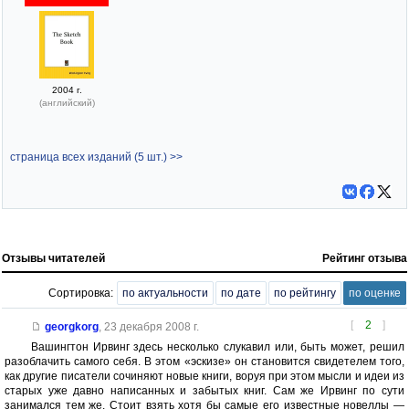
2004 г.
(английский)
страница всех изданий (5 шт.) >>
Отзывы читателей
Рейтинг отзыва
Сортировка:
по актуальности
по дате
по рейтингу
по оценке
[
2
]
georgkorg
,
23 декабря 2008 г.
Вашингтон Ирвинг здесь несколько слукавил или, быть может, решил
разоблачить самого себя. В этом «эскизе» он становится свидетелем того,
как другие писатели сочиняют новые книги, воруя при этом мысли и идеи из
старых уже давно написанных и забытых книг. Сам же Ирвинг по сути
занимался тем же. Стоит взять хотя бы самые его известные новеллы —