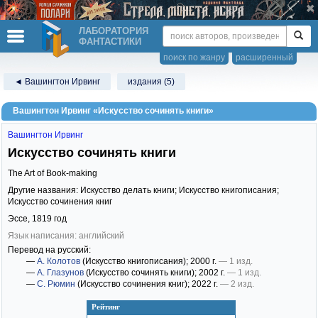
ЛАБОРАТОРИЯ
ФАНТАСТИКИ
поиск по жанру
расширенный
◄ Вашингтон Ирвинг
издания (5)
Вашингтон Ирвинг «Искусство сочинять книги»
Вашингтон Ирвинг
Искусство сочинять книги
The Art of Book-making
Другие названия: Искусство делать книги; Искусство книгописания;
Искусство сочинения книг
Эссе,
1819
год
Язык написания: английский
Перевод на русский:
—
А. Колотов
(Искусство книгописания)
; 2000 г.
— 1 изд.
—
А. Глазунов
(Искусство сочинять книги)
; 2002 г.
— 1 изд.
—
С. Рюмин
(Искусство сочинения книг)
; 2022 г.
— 2 изд.
Рейтинг