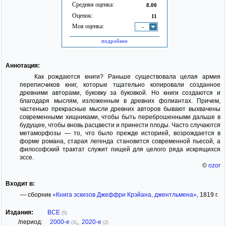
Средняя оценка:
8.00
Оценок:
11
Моя оценка:
-
подробнее
Аннотация:
Как рождаются книги? Раньше существовала целая армия
переписчиков книг, которые тщательно копировали созданное
древними авторами, буковку за буковкой. Но книги создаются и
благодаря мыслям, изложенным в древних фолиантах. Причем,
частенько прекрасные мысли древних авторов бывают выхвачены
современными хищниками, чтобы быть переброшенными дальше в
будущее, чтобы вновь расцвести и принести плоды. Часто случаются
метаморфозы — то, что было прежде историей, возрождается в
форме романа, старая легенда становится современной пьесой, а
философский трактат служит пищей для целого ряда искрящихся
эссе.
©
ozor
Входит в:
— сборник
«Книга эскизов Джеффри Крэйана, джентльмена»
, 1819 г.
Издания:
ВСЕ
(5)
/период:
2000-е
,
2020-е
(3)
(2)