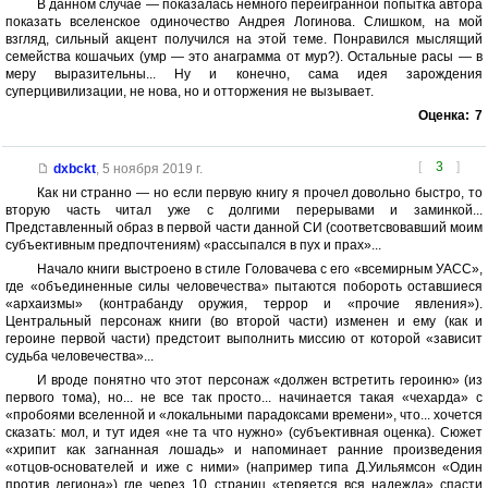
В данном случае — показалась немного переигранной попытка автора
показать вселенское одиночество Андрея Логинова. Слишком, на мой
взгляд, сильный акцент получился на этой теме. Понравился мыслящий
семейства кошачьих (умр — это анаграмма от мур?). Остальные расы — в
меру выразительны... Ну и конечно, сама идея зарождения
суперцивилизации, не нова, но и отторжения не вызывает.
Оценка:
7
[
3
]
dxbckt
,
5 ноября 2019 г.
Как ни странно — но если первую книгу я прочел довольно быстро, то
вторую часть читал уже с долгими перерывами и заминкой...
Представленный образ в первой части данной СИ (соответсвовавший моим
субъективным предпочтениям) «рассыпался в пух и прах»...
Начало книги выстроено в стиле Головачева с его «всемирным УАСС»,
где «объединенные силы человечества» пытаются побороть оставшиеся
«архаизмы» (контрабанду оружия, террор и «прочие явления»).
Центральный персонаж книги (во второй части) изменен и ему (как и
героине первой части) предстоит выполнить миссию от которой «зависит
судьба человечества»...
И вроде понятно что этот персонаж «должен встретить героиню» (из
первого тома), но... не все так просто... начинается такая «чехарда» с
«пробоями вселенной и «локальными парадоксами времени», что... хочется
сказать: мол, и тут идея «не та что нужно» (субъективная оценка). Сюжет
«хрипит как загнанная лошадь» и напоминает ранние произведения
«отцов-основателей и иже с ними» (например типа Д.Уильямсон «Один
против легиона») где через 10 страниц «теряется вся надежда» спасти