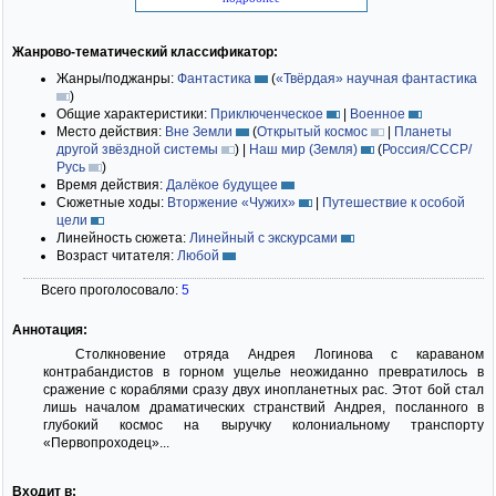
Жанрово-тематический классификатор:
Жанры/поджанры:
Фантастика
(
«Твёрдая» научная фантастика
)
Общие характеристики:
Приключенческое
|
Военное
Место действия:
Вне Земли
(
Открытый космос
|
Планеты
другой звёздной системы
)
|
Наш мир (Земля)
(
Россия/СССР/
Русь
)
Время действия:
Далёкое будущее
Сюжетные ходы:
Вторжение «Чужих»
|
Путешествие к особой
цели
Линейность сюжета:
Линейный с экскурсами
Возраст читателя:
Любой
Всего проголосовало:
5
Аннотация:
Столкновение отряда Андрея Логинова с караваном
контрабандистов в горном ущелье неожиданно превратилось в
сражение с кораблями сразу двух инопланетных рас. Этот бой стал
лишь началом драматических странствий Андрея, посланного в
глубокий космос на выручку колониальному транспорту
«Первопроходец»...
Входит в: