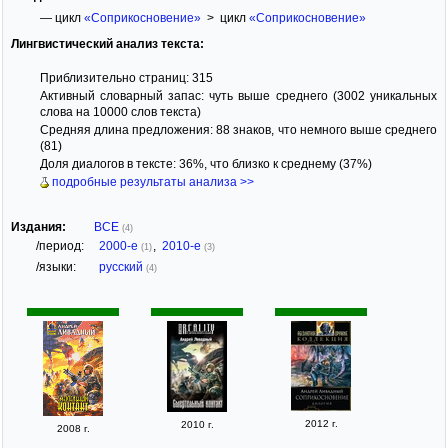
— цикл
«Соприкосновение»
> цикл
«Соприкосновение»
Лингвистический анализ текста:
Приблизительно страниц: 315
Активный словарный запас: чуть выше среднего (3002 уникальных
слова на 10000 слов текста)
Средняя длина предложения: 88 знаков, что немного выше среднего
(81)
Доля диалогов в тексте: 36%, что близко к среднему (37%)
подробные результаты анализа >>
Издания:
ВСЕ
(4)
/период:
2000-е
,
2010-е
(1)
(3)
/языки:
русский
(4)
2012 г.
2010 г.
2008 г.