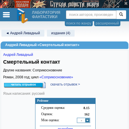
ЛАБОРАТОРИЯ
ФАНТАСТИКИ
поиск по жанру
расширенный
◄ Андрей Ливадный
издания (4)
Андрей Ливадный «Смертельный контакт»
Андрей Ливадный
Смертельный контакт
Другие названия: Соприкосновение
Роман,
2008
год; цикл
«Соприкосновение»
скачать отрывок >
читать отрывок
Язык написания: русский
Рейтинг
Средняя оценка:
8.15
Оценок:
162
Моя оценка:
-
подробнее