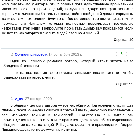
хочу сказать что у Автора( эти 2 романа пока единственные прочитанные
мною из всех его произведений) получилась добротная фантастика с
хорошим количеством батальных сцем, небольшой долей драмы, изрядным
количеством технологий будущего, более-менее терпимом сюжетом, и
неожиданным финалом который полностью перекрывает возможные
недостатки этой книги. Попробуйте прочитать думаю вам понравится, если
же нет то как говорится сколько людей столько и мнений.
Оценка:
10
[
5
]
Солнечный ветер
,
14 сентября 2013 г.
Один из немногих романов автора, который стоит читать из-за
обалденной концовки.
Да и на протяжении всего романа, динамики вполне хватает, чтобы
поддерживать интерес к книге.
Оценка:
9
[
4
]
v_ov
,
27 января 2009 г.
В общем и целом у автора — все как обычно. Три основных части, два
главных героя, объеденяющихся в третьей части, несколько инопланетных
рас, изобилие техники и технологий... Собственно я и читаю эти
произведения из-за того, что мне нравится достаточно сбалансированное
объединение всех этих вещей. Я бы даже сказал, что произведения Андрея
Ливадного достаточно документалистичны.