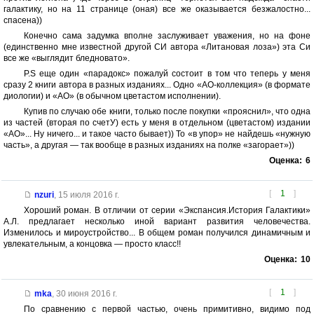
галактику, но на 11 странице (оная) все же оказывается безжалостно...
спасена))
Конечно сама задумка вполне заслуживает уважения, но на фоне
(единственно мне известной другой СИ автора «Литановая лоза») эта Си
все же «выглядит бледновато».
P.S еще один «парадокс» пожалуй состоит в том что теперь у меня
сразу 2 книги автора в разных изданиях... Одно «АО-коллекция» (в формате
диологии) и «АО» (в обычном цветастом исполнении).
Купив по случаю обе книги, только после покупки «прояснил», что одна
из частей (вторая по счетУ) есть у меня в отдельном (цветастом) издании
«АО»... Ну ничего... и такое часто бывает)) То «в упор» не найдешь «нужную
часть», а другая — так вообще в разных изданиях на полке «загорает»))
Оценка:
6
[
1
]
nzuri
,
15 июля 2016 г.
Хороший роман. В отличии от серии «Экспансия.История Галактики»
А.Л. предлагает несколько иной вариант развития человечества.
Изменилось и мироустройство... В общем роман получился динамичным и
увлекательным, а концовка — просто класс!!
Оценка:
10
[
1
]
mka
,
30 июня 2016 г.
По сравнению с первой частью, очень примитивно, видимо под