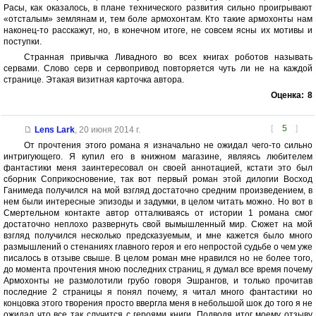
Расы, как оказалось, в плане технического развития сильно проигрывают
«отсталым» землянам и, тем боле армохонтам. Кто такие армохонты нам
наконец-то расскажут, но, в конечном итоге, не совсем ясны их мотивы и
поступки.
Странная привычка Ливадного во всех книгах роботов называть
сервами. Слово серв и сервопривод повторяется чуть ли не на каждой
странице. Этакая визитная карточка автора.
Оценка:
8
[
5
]
Lens Lark
,
20 июня 2014 г.
От прочтения этого романа я изначально не ожидал чего-то сильно
интригующего. Я купил его в книжном магазине, являясь любителем
фантастики меня заинтересовал он своей аннотацией, кстати это был
сборник Соприкосновение, так вот первый роман этой дилогии Восход
Ганимеда получился на мой взгляд достаточно средним произведением, в
нем были интересные эпизоды и задумки, в целом читать можно. Но вот в
Смертельном контакте автор отталкиваясь от истории 1 романа смог
достаточно неплохо развернуть свой вымышленный мир. Сюжет на мой
взгляд получился несколько предсказуемым, и мне кажется было много
размышлений о стенаниях главного героя и его непростой судьбе о чем уже
писалось в отзыве свыше. В целом роман мне нравился но не более того,
до момента прочтения мною последних страниц, я думал все время почему
Армохонты не размолотили грубо говоря Эшрангов, и только прочитав
последние 2 страницы я понял почему, я читал много фантастики но
концовка этого творения просто ввергла меня в небольшой шок до того я не
ожидал что все так случится с героями книги. Подводя итог моему отзыву