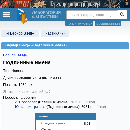
ЛАБОРАТОРИЯ
ФАНТАСТИКИ
поиск по жанру
расширенный
◄ Вернор Виндж
издания (7)
Вернор Виндж «Подлинные имена»
Вернор Виндж
Подлинные имена
True Names
Другие названия: Истинные имена
Повесть,
1981
год
Язык написания: английский
Перевод на русский:
—
А. Новоселов
(Истинные имена)
; 2015 г.
— 2 изд.
—
Ю. Каллистратова
(Подлинные имена)
; 2021 г.
— 1 изд.
Рейтинг
Средняя оценка:
8.04
Оценок:
195