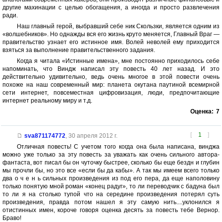
другие махинации с целью обогащения, а иногда и просто развлечения
ради.
Наш главный герой, выбравший себе ник Скользки, является одним из
«волшебников». Но однажды вся его жизнь круто меняется, Главный Враг —
правительство узнает его истинное имя. Волей неволей ему приходится
взяться за выполнение правительственного задания.
Когда я читала «Истинные имена», мне постоянно приходилось себе
напоминать, что Виндж написал эту повесть 40 лет назад. И это
действительно удивительно, ведь очень многое в этой повести очень
похоже на наш современный мир: планета окутана паутиной всемирной
сети интернет, повсеместная цифровизация, люди, предпочитающие
интернет реальному миру и т.д.
Оценка:
7
[
1
]
sva871174772
,
30 апреля 2012 г.
Отличная повесть! С учетом того когда она была написана, винджа
можно уже только за эту повесть за уважать как очень сильного автора-
фантаста, вот писал бы он чуточку быстрее, сколько бы еще бездн и глубин
мы прочли бы, но это все «если бы да кабы». А так мы имеем всего только
два о ч е н ь сильных произведения из под его пера, да еще наполовину
только понятую мной роман «конец радуг», то ли переводчик с бадуна был
то ли я на столько тупой что на середине произведения потерял суть
произведения, правда потом нашел я эту самую нить....уклонился я
отистинных имен, короче говоря оценка десять за повесть тебе Вернор.
Браво!