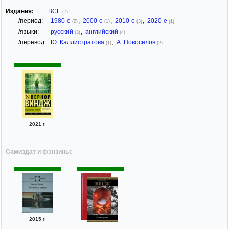
Издания:
ВСЕ
(7)
/период:
1980-е
,
2000-е
,
2010-е
,
2020-е
(2)
(1)
(3)
(1)
/языки:
русский
,
английский
(3)
(4)
/перевод:
Ю. Каллистратова
,
А. Новоселов
(1)
(2)
2021 г.
Самиздат и фэнзины:
2015 г.