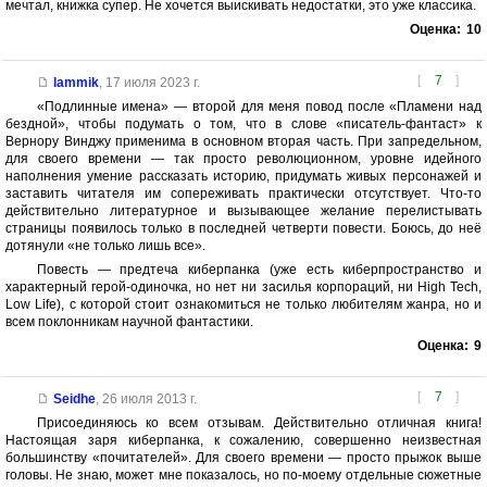
мечтал, книжка супер. Не хочется выискивать недостатки, это уже классика.
Оценка:
10
[
7
]
lammik
,
17 июля 2023 г.
«Подлинные имена» — второй для меня повод после «Пламени над
бездной», чтобы подумать о том, что в слове «писатель-фантаст» к
Вернору Винджу применима в основном вторая часть. При запредельном,
для своего времени — так просто революционном, уровне идейного
наполнения умение рассказать историю, придумать живых персонажей и
заставить читателя им сопереживать практически отсутствует. Что-то
действительно литературное и вызывающее желание перелистывать
страницы появилось только в последней четверти повести. Боюсь, до неё
дотянули «не только лишь все».
Повесть — предтеча киберпанка (уже есть киберпространство и
характерный герой-одиночка, но нет ни засилья корпораций, ни High Tech,
Low Life), с которой стоит ознакомиться не только любителям жанра, но и
всем поклонникам научной фантастики.
Оценка:
9
[
7
]
Seidhe
,
26 июля 2013 г.
Присоединяюсь ко всем отзывам. Действительно отличная книга!
Настоящая заря киберпанка, к сожалению, совершенно неизвестная
большинству «почитателей». Для своего времени — просто прыжок выше
головы. Не знаю, может мне показалось, но по-моему отдельные сюжетные