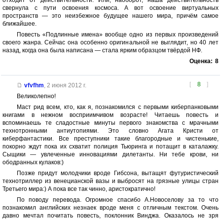
отходит от действительности. Или, наоборот, наша действительность
свернула с пути освоения космоса. А вот освоение виртуальных
пространств — это неизбежное будущее нашего мира, причём самое
ближайшее.
Повесть «Подлинные имена» вообще одно из первых произведений
своего жанра. Сейчас она особенно оригинальной не выглядит, но 40 лет
назад, когда она была написана — стала ярким образцом твёрдой НФ.
Оценка:
8
[
8
]
vfvfhm
,
2 июня 2012 г.
Великолепно!
Маст рид всем, кто, как я, познакомился с первыми киберпанковыми
книгами в нежном восприимчивом возрасте! Читаешь повесть и
вспоминаешь те сладостные минуты первого знакомства с мрачными
технотронными антиутопиями. Это словно Агата Кристи от
киберфантастики. Все преступники такие благородные и чистенькие,
покорно ждут пока их схватит полиция Тьюринга и потащит в каталажку.
Сыщики — увлеченные инновациями дилетанты. Ни тебе крови, ни
ободранных кулаков:)
Позже придут молодчики вроде Гибсона, вытащят футуристический
технотриллер из венецианской вазы и выбросят на грязные улицы стран
Третьего мира:) А пока все так чинно, аристократично!
По поводу перевода. Огромное спасибо А.Новоселову за то что
познакомил английских незнаек вроде меня с отличным текстом. Очень
давно мечтал почитать повесть, поклонник Винджа. Оказалось не зря