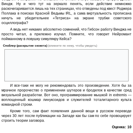
Виндж. Ну и чего тут на зеркало пенять, если действие немножко
раскочегаривается лишь на тех страницах, что отведены под квест Роджера
Поллака в поисках Красной Ведьмы IRL, а сама виртуальность прописана
ничуть не убедительнее «Тетриса» на экране трубки советского
осциллографа?
А ведь нет никаких абсолютно сомнений, что Гибсон работу Винджа не
просто читал, а прилежно изучал. Помните, что говорит Нейромант
пойманному в ловушку симулякру Кейса?
Спойлер (раскрытие сюжета)
(кликните по нему, чтобы увидеть)
«Чтобы вызвать демона, нужно узнать его имя. Древняя мечта
людей, теперь она сбылась, хотя и не совсем так, как они себе это
представляли. Ты понимаешь меня, Кейс. Ведь твоя работа состоит в
узнавании имен программ, длинных абстрактных имен, скрываемых
их владельцами. ИСТИННЫЕ ИМЕНА…»
И все-таки не могу не рекомендовать это произведение. Хотя бы за
мрачное пророчество о применении шутеров и бродилок в качестве сред
визуальной разработки. Вот оно, программирование мышкой in extremis —
воплощенный кошмар линуксоидов и служителей тоталитарного культа
командной строки.
Кроме того, сам факт появления данной вещи в русском переводе
через 30 лет после публикации на Западе как бы сам по себе провоцирует
строить теории заговора.
Оценка:
10