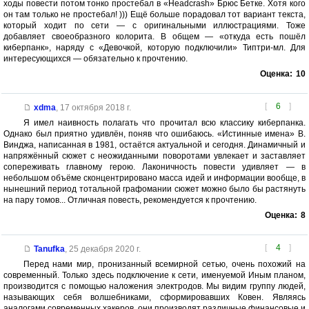
ходы повести потом тонко простебал в «Headcrash» Брюс Бетке. Хотя кого
он там только не простебал! ))) Ещё больше порадовал тот вариант текста,
который ходит по сети — с оригинальными иллюстрациями. Тоже
добавляет своеобразного колорита. В общем — «откуда есть пошёл
киберпанк», наряду с «Девочкой, которую подключили» Типтри-мл. Для
интересующихся — обязательно к прочтению.
Оценка:
10
[
6
]
xdma
,
17 октября 2018 г.
Я имел наивность полагать что прочитал всю классику киберпанка.
Однако был приятно удивлён, поняв что ошибаюсь. «Истинные имена» В.
Винджа, написанная в 1981, остаётся актуальной и сегодня. Динамичный и
напряжённый сюжет с неожиданными поворотами увлекает и заставляет
сопереживать главному герою. Лаконичность повести удивляет — в
небольшом объёме сконцентрировано масса идей и информации вообще, в
нынешний период тотальной графомании сюжет можно было бы растянуть
на пару томов... Отличная повесть, рекомендуется к прочтению.
Оценка:
8
[
4
]
Tanufka
,
25 декабря 2020 г.
Перед нами мир, пронизанный всемирной сетью, очень похожий на
современный. Только здесь подключение к сети, именуемой Иным планом,
производится с помощью наложения электродов. Мы видим группу людей,
называющих себя волшебниками, сформировавших Ковен. Являясь
аналогами современных хакеров, они производят различные финансовые и