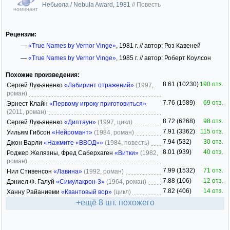
Небьюла / Nebula Award, 1981
//
Повесть
номинант
Рецензии:
—
«True Names by Vernor Vinge»
, 1981 г. // автор: Роз Кавеней
—
«True Names by Vernor Vinge»
, 1985 г. // автор: Роберт Коулсон
Похожие произведения:
8.61 (10230)
190 отз.
Сергей Лукьяненко
«Лабиринт отражений»
(1997,
роман)
7.76 (1589)
69 отз.
Эрнест Клайн
«Первому игроку приготовиться»
(2011, роман)
8.72 (6268)
98 отз.
Сергей Лукьяненко
«Диптаун»
(1997, цикл)
7.91 (3362)
115 отз.
Уильям Гибсон
«Нейромант»
(1984, роман)
7.94 (532)
30 отз.
Джон Варли
«Нажмите «ВВОД»»
(1984, повесть)
8.01 (939)
40 отз.
Роджер Желязны, Фред Саберхаген
«Витки»
(1982,
роман)
7.99 (1532)
71 отз.
Нил Стивенсон
«Лавина»
(1992, роман)
7.88 (106)
12 отз.
Дэниел Ф. Галуй
«Симулакрон-3»
(1964, роман)
7.82 (406)
14 отз.
Ханну Райаниеми
«Квантовый вор»
(цикл)
+ещё 8 шт. похожего