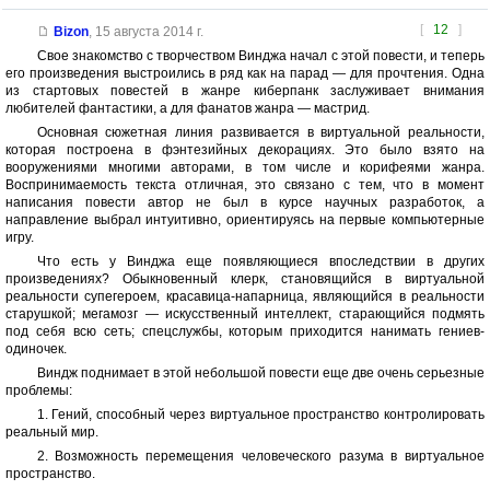
[
12
]
Bizon
,
15 августа 2014 г.
Свое знакомство с творчеством Винджа начал с этой повести, и теперь
его произведения выстроились в ряд как на парад — для прочтения. Одна
из стартовых повестей в жанре киберпанк заслуживает внимания
любителей фантастики, а для фанатов жанра — мастрид.
Основная сюжетная линия развивается в виртуальной реальности,
которая построена в фэнтезийных декорациях. Это было взято на
вооружениями многими авторами, в том числе и корифеями жанра.
Воспринимаемость текста отличная, это связано с тем, что в момент
написания повести автор не был в курсе научных разработок, а
направление выбрал интуитивно, ориентируясь на первые компьютерные
игру.
Что есть у Винджа еще появляющиеся впоследствии в других
произведениях? Обыкновенный клерк, становящийся в виртуальной
реальности супегероем, красавица-напарница, являющийся в реальности
старушкой; мегамозг — искусственный интеллект, старающийся подмять
под себя всю сеть; спецслужбы, которым приходится нанимать гениев-
одиночек.
Виндж поднимает в этой небольшой повести еще две очень серьезные
проблемы:
1. Гений, способный через виртуальное пространство контролировать
реальный мир.
2. Возможность перемещения человеческого разума в виртуальное
пространство.