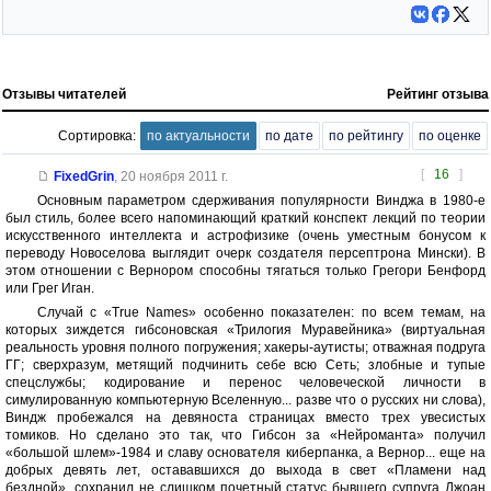
Отзывы читателей
Рейтинг отзыва
Сортировка:
по актуальности
по дате
по рейтингу
по оценке
[
16
]
FixedGrin
,
20 ноября 2011 г.
Основным параметром сдерживания популярности Винджа в 1980-е
был стиль, более всего напоминающий краткий конспект лекций по теории
искусственного интеллекта и астрофизике (очень уместным бонусом к
переводу Новоселова выглядит очерк создателя персептрона Мински). В
этом отношении с Вернором способны тягаться только Грегори Бенфорд
или Грег Иган.
Случай с «True Names» особенно показателен: по всем темам, на
которых зиждется гибсоновская «Трилогия Муравейника» (виртуальная
реальность уровня полного погружения; хакеры-аутисты; отважная подруга
ГГ; сверхразум, метящий подчинить себе всю Сеть; злобные и тупые
спецслужбы; кодирование и перенос человеческой личности в
симулированную компьютерную Вселенную... разве что о русских ни слова),
Виндж пробежался на девяноста страницах вместо трех увесистых
томиков. Но сделано это так, что Гибсон за «Нейроманта» получил
«большой шлем»-1984 и славу основателя киберпанка, а Вернор... еще на
добрых девять лет, остававшихся до выхода в свет «Пламени над
бездной», сохранил не слишком почетный статус бывшего супруга Джоан