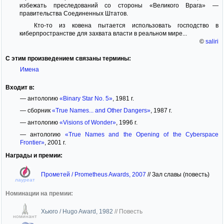
избежать преследований со стороны «Великого Врага» —
правительства Соединенных Штатов.
Кто-то из ковена пытается использовать господство в
киберпространстве для захвата власти в реальном мире...
©
saliri
С этим произведением связаны термины:
Имена
Входит в:
— антологию
«Binary Star No. 5»
, 1981 г.
— сборник
«True Names... and Other Dangers»
, 1987 г.
— антологию
«Visions of Wonder»
, 1996 г.
— антологию
«True Names and the Opening of the Cyberspace
Frontier»
, 2001 г.
Награды и премии:
Прометей / Prometheus Awards, 2007
//
Зал славы (повесть)
лауреат
Номинации на премии:
Хьюго / Hugo Award, 1982
//
Повесть
номинант