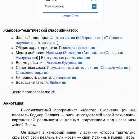
Моя оценка:
-
подробнее
Жанрово-тематический классификатор:
Жанры/поджанры:
Фантастика
(
Киберпанк
|
«Твёрдая»
научная фантастика
)
Общие характеристики:
Приключенческое
Место действия:
Наш мир (Земля)
(
Америка
(
Северная
Америка
)
)
|
Виртуальная реальность
Время действия:
Близкое будущее
Сюжетные ходы:
Искусственный интеллект
|
Спецслужбы
|
Спасение мира
Линейность сюжета:
Линейный
Возраст читателя:
Любой
Всего проголосовало:
28
Аннотация:
Высококлассный программист «Мистер Скользки» (он же
писатель Роджер Поллак) — один из создателей новой технологии
виртуальной реальности с полным погружением под названием
«Иной План».
Он входит в хакерский ковен, участники которой тщательно
скрывают свои реальные личности — свои Истинные имена, чтобы