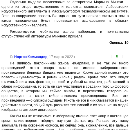
Отдельно выделю послесловие за авторством Марвина Мински —
одного из отцов искусственного интеллекта, основателя Лаборатории
искусственного интеллекта в Массачусетсском технологическом институте.
Взяв на вооружение повесть Винжда он по сути написал статью о том, в
каком направлении будут производится исследования в области
искусственного интеллекта.
Рекомендуется любителям жанра киберпанк и почитателям
футуристической литературы ближнего прицела.
Оценка:
10
[
8
]
Нортон Коммандер
,
17 марта 2022 г.
Не являюсь поклонником жанра киберпанк, и не так уж много
произведений этого жанра читал, но именно киберпанковские
произведения Вернора Винджа мне нравятся. Кроме данной повести это
повесть «Куки-монстр» и роман «Конец радуг». Кроме того, что Виндж
отличный писатель-фантаст, он ещё и учёный-математик, работавший в
сфере информатики, то есть он сам участвовал в создании того цифрового
общества, в котором мы сейчас живём, и перспективы которого он
прогнозирует в своих киберпанковских произведениях. Все эти
произведения — о близком будущем. И хоть не всё в них сбывается в нашей
действительности, общий путь развития технологий и их влияние на людей
изображены автором достоверно.
Как бы мы не относились к киберпанку, именно этот жанр в настоящее
время олицетворяет твёрдую научную фантастику. Раньше эту нишу
занимала тема освоения космоса, но сейчас она, к сожалению, всё дальше