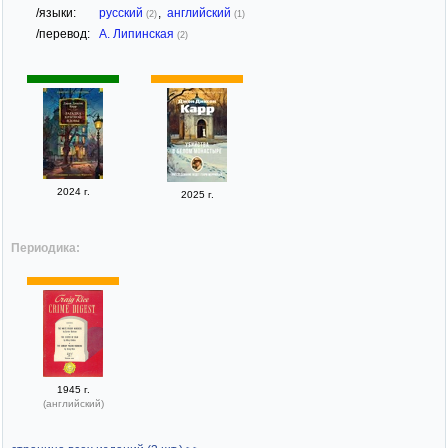
/языки:
русский
,
английский
(2)
(1)
/перевод:
А. Липинская
(2)
2024 г.
2025 г.
Периодика:
1945 г.
(английский)