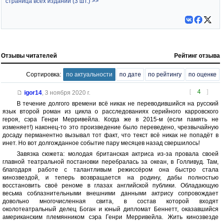
страница всех изданий (3 шт.) >>
Отзывы читателей
Рейтинг отзыва
Сортировка:
по актуальности
по дате
по рейтингу
по оценке
[
4
]
igor14
,
3 ноября 2020 г.
В течение долгого времени всё никак не переводившийся на русский
язык второй роман из цикла о расследованиях серийного карровского
героя, сэра Генри Мерривейла. Когда же в 2015-м (если память не
изменяет!) наконец-то это произведение было переведено, чрезвычайную
досаду перманентно вызывал тот факт, что текст всё никак не попадёт в
инет. Но вот долгожданное событие пару месяцев назад свершилось!
Завязка сюжета: молодая британская актриса из-за провала своей
главной театральной постановки перебралась за океан, в Голливуд. Там,
благодаря работе с талантливым режиссёром она быстро стала
кинозвездой, и теперь возвращается на родину, дабы полностью
восстановить своё реноме в глазах английской публики. Обладающую
весьма соблазнительными внешними данными актрису сопровождает
довольно многочисленная свита, в состав которой входят
околотеатральный делец Боган и юный дипломат Беннетт, оказавшийся
американским племянником сэра Генри Мерривейла. Жить кинозвезде