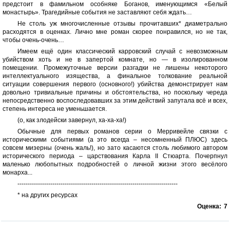
предстоит в фамильном особняке Боганов, именующимся «Белый
монастырь». Трагедийные события не заставляют себя ждать…
Не столь уж многочисленные отзывы прочитавших* диаметрально
расходятся в оценках. Лично мне роман скорее понравился, но не так,
чтобы очень-очень…
Имеем ещё один классический карровский случай с невозможным
убийством хоть и не в запертой комнате, но — в изолированном
помещении. Промежуточные версии разгадки не лишены некоторого
интеллектуального изящества, а финальное толкование реальной
ситуации совершения первого (основного!) убийства демонстрирует нам
довольно тривиальные причины и обстоятельства, но поскольку череда
непосредственно воспоследовавших за этим действий запутала всё и всех,
степень интереса не уменьшается.
(о, как злодейски завернул, ха-ха-ха!)
Обычные для первых романов серии о Мерривейле связки с
историческими событиями (а это всегда – несомненный ПЛЮС) здесь
совсем мизерны (очень жаль!), но зато касаются столь любимого автором
исторического периода – царствования Карла II Стюарта. Почерпнул
маленько любопытных подробностей о личной жизни этого весёлого
монарха...
------------------------------------------------------------------------------
* на других ресурсах
Оценка:
7