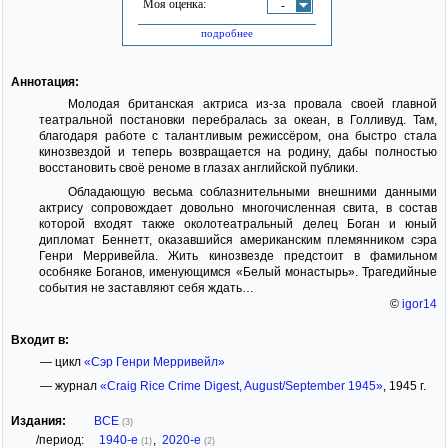
Моя оценка:
-
подробнее
Аннотация:
Молодая британская актриса из-за провала своей главной
театральной постановки перебралась за океан, в Голливуд. Там,
благодаря работе с талантливым режиссёром, она быстро стала
кинозвездой и теперь возвращается на родину, дабы полностью
восстановить своё реноме в глазах английской публики.
Обладающую весьма соблазнительными внешними данными
актрису сопровождает довольно многочисленная свита, в состав
которой входят также околотеатральный делец Боган и юный
дипломат Беннетт, оказавшийся американским племянником сэра
Генри Мерривейла. Жить кинозвезде предстоит в фамильном
особняке Боганов, именующимся «Белый монастырь». Трагедийные
события не заставляют себя ждать…
©
igor14
Входит в:
— цикл
«Сэр Генри Мерривейл»
— журнал
«Craig Rice Crime Digest, August/September 1945»
, 1945 г.
Издания:
ВСЕ
(3)
/период:
1940-е
,
2020-е
(1)
(2)