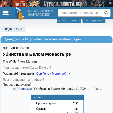
ЛАБОРАТОРИЯ
ФАНТАСТИКИ
поиск по жанру
расширенный
издания (3)
Джон Диксон Карр «Убийства в Белом Монастыре»
Джон Диксон Карр
Убийства в Белом Монастыре
The White Priory Murders
[под псевдонимом Carter Dickson]
Роман,
1934
год; цикл
«Сэр Генри Мерривейл»
Язык написания: английский
Перевод на русский:
—
А. Липинская
(Убийства в Белом Монастыре)
; 2024 г.
— 2 изд.
Рейтинг
Средняя оценка:
7.53
Оценок:
30