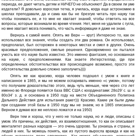
периода, ее дают читать детям и НИЧЕГО не объясняют! Да в своем ли уме
издатели? Я довольно взрослая тетка, я училась, когда еще астрономию в
школах преподавали, да и сама как бы не брезгую читать про науку так
чтобы понимать ее, и то мне не хватает знаний, чтобы ответить на все
вопросы, которые возникали во время чтения. Нет, меня не удалили с гугла,
но мне хватает мозга понимать, что часть информации я даже не знаю.
Вернусь к самой книге. Опять же Верн — крут) Интересно то, как он
использовал все знания, чтобы создать эти два романа. Он использовал,
предполагал, был осторожен в некоторых местах и смел в других. Очень
красивые предположения, смелые решения. Одновременно он пытался
учесть все что науке было известно. Это именно фантазия, но основанная
на науке, с предположениями. Как знаете Интерстеллар, где при
определенных обстоятельствах все происходящее возможно, просто эти
обстоятельства довольно сложно заполучить))))
Опять же как красиво, когда человек подошел с умом к книге и
написанное в 1865, и мы не можем оспаривать именно «с умом», потому
что получаем доказательство этого, ведь чуть меньше, чем через сто лет
именно во Флориде появится база ВВС США с координатами: 28о29’ с. ш. и
80о34’ з. д. и основана в 1950 году на месте Объединенного Полигона
Дальнего Действия для испытания ракет))) Красиво. Какие уж были думы
при создании этой базы в 1950 году мы не знаем, но в 1865 описанные
Верном я думаю все же неплохо ложатся и на 1950)
Верн тем и хорош, что у него не только наука, но и люди, описаны с
умом. Их причины, их действия, их взаимоотношения, то как он описывает
менталитет разных народов — это очень здорово. Ты узнаешь и страны, и
людей в них. Ты можешь понять, как из пустого выросла вражда и как на