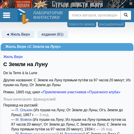
ЛАБОРАТОРИЯ
ФАНТАСТИКИ
поиск по жанру
расширенный
◄ Жюль Верн
издания (61)
Жюль Верн «С Земли на Луну»
Жюль Верн
С Земли на Луну
De la Terre à la Lune
Другие названия: С Земли на Луну прямым путём за 97 часов 20 минут; Из
пушки на Луну; От Земли до Луны
Роман,
1865
год; цикл
«Приключения участников «Пушечного клуба»
Язык написания: французский
Перевод на русский:
—
П. Ольхин
(Из пушки на Луну; От Земли до Луны; Отъ Земли до
Луны)
; 1867 г.
— 3 изд.
—
М. Вовчок
(Из пушки на Луну; Из пушки на Луну прямым путем за
97 часов 20 минут; От Земли до Луны; С Земли на Луну; С Земли на
Луну прямым путём за 97 часов 20 минут)
; 1934 г.
— 26 изд.