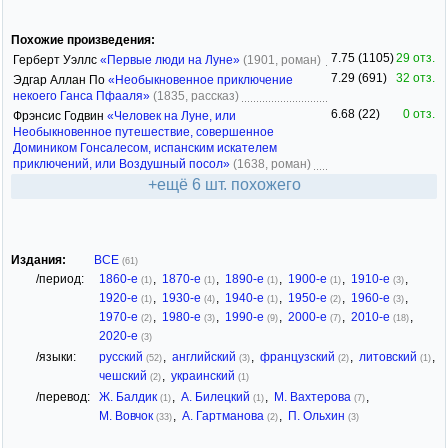
Похожие произведения:
7.75 (1105)
29 отз.
Герберт Уэллс
«Первые люди на Луне»
(1901, роман)
7.29 (691)
32 отз.
Эдгар Аллан По
«Необыкновенное приключение
некоего Ганса Пфааля»
(1835, рассказ)
6.68 (22)
0 отз.
Фрэнсис Годвин
«Человек на Луне, или
Необыкновенное путешествие, совершенное
Домиником Гонсалесом, испанским искателем
приключений, или Воздушный посол»
(1638, роман)
+ещё 6 шт. похожего
Издания:
ВСЕ
(61)
/период:
1860-е
,
1870-е
,
1890-е
,
1900-е
,
1910-е
,
(1)
(1)
(1)
(1)
(3)
1920-е
,
1930-е
,
1940-е
,
1950-е
,
1960-е
,
(1)
(4)
(1)
(2)
(3)
1970-е
,
1980-е
,
1990-е
,
2000-е
,
2010-е
,
(2)
(3)
(9)
(7)
(18)
2020-е
(3)
/языки:
русский
,
английский
,
французский
,
литовский
,
(52)
(3)
(2)
(1)
чешский
,
украинский
(2)
(1)
/перевод:
Ж. Балдик
,
А. Билецкий
,
М. Вахтерова
,
(1)
(1)
(7)
М. Вовчок
,
А. Гартманова
,
П. Ольхин
(33)
(2)
(3)