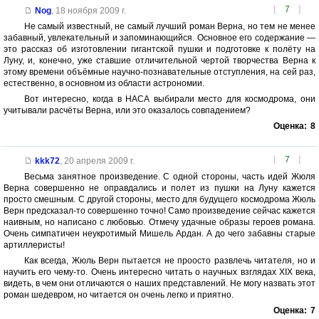
[
7
]
Nog
,
18 ноября 2009 г.
Не самый известный, не самый лучший роман Верна, но тем не менее
забавный, увлекательный и запоминающийся. Основное его содержание —
это рассказ об изготовлении гигантской пушки и подготовке к полёту на
Луну, и, конечно, уже ставшие отличительной чертой творчества Верна к
этому времени объёмные научно-познавательные отступления, на сей раз,
естественно, в основном из области астрономии.
Вот интересно, когда в НАСА выбирали место для космодрома, они
учитывали расчёты Верна, или это оказалось совпадением?
Оценка:
8
[
7
]
kkk72
,
20 апреля 2009 г.
Весьма занятное произведение. С одной стороны, часть идей Жюля
Верна совершенно не оправдались и полет из пушки на Луну кажется
просто смешным. С другой стороны, место для будущего космодрома Жюль
Верн предсказал-то совершенно точно! Само произведение сейчас кажется
наивным, но написано с любовью. Отмечу удачные образы героев романа.
Очень симпатичен неукротимый Мишель Ардан. А до чего забавны старые
артиллеристы!
Как всегда, Жюль Верн пытается не проосто развлечь читателя, но и
научить его чему-то. Очень интересно читать о научных взглядах XIX века,
видеть, в чем они отличаются о наших представлений. Не могу назвать этот
роман шедевром, но читается он очень легко и приятно.
Оценка:
7