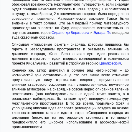
обосновал возможность межпланетного путешествия, если снаряду
будет придана начальная скорость в 12000 ярдов (11 километров) в
секунду; таким образом, 2-я космическая скорость была определена
совершенно правильно. Математические выкладки Гарсе были
включены в текст романа. Это был первый пример литературного
произведения о полете на Луну, опиравшегося исключительно на
научные знания: герои
Сирано де Бержерака
и
Эдгара По
попадали
туда сказочным образом.
Описывая «тормозные ракеты» снаряда, которым пришлось бы
гореть в безвоздушном пространстве и оказывать влияние на
движение снаряда, Жюль Верн описал суть идеи реактивного
движения в пустоте – идеи, впервые воплощенной в техническом
проекте Кибальчича и развитой в стройную теорию
Циолковским
.
Конечно же, автор допустил в романе ряд неточностей – до
космической эры оставалось еще сто лет. Чаще всего отмечают
преувеличенную силу взрывчатых веществ, преуменьшенное
влияние стартового ускорения на путешественников, неучтенное
влияние атмосферы на снаряд, не совсем верно описанное явление
невесомости (она наблюдалась лишь в одной точке полета, а в
реальности наблюдалась бы на всем пути), неверную температуру
межпланетного пространства. В то же время, правильно (хотя и
упрощенно) описана идея аппарата регенерации воздуха на основе
хлорноватокислого калия и едкого натра. «Создание» снаряда из
алюминия (несмотря на его огромную стоимость в то время)
предвосхитило его широкое использование в аэрокосмической
промышленности.