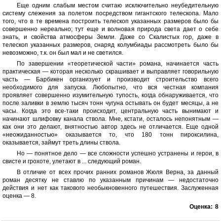
Еще одним слабым местом считаю исключительно неубедительную
систему слежения за полетом посредством гигантского телескопа. Мало
того, что в те времена построить телескоп указанных размеров было бы
совершенно нереально; тут еще и волновая природа света дает о себе
знать, и свойства атмосферы Земли. Даже со Скалистых гор, даже в
телескоп указанных размеров, снаряд колумбиады рассмотреть было бы
невозможно, т.к. он был мал и не светился.
По завершении «теоретической части» романа, начинается часть
практическая — которая несколько скрашивает и выправляет говорильную
часть — Барбикен организует и производит строительство всего
необходимого для запуска. Любопытно, что вся честная компания
проявляет совершенно изумительную тупость, когда обнаруживается, что
после заливки в землю тысяч тонн чугуна остывать он будет месяцы, а не
часы. Когда это все-таки происходит, центральную часть вынимают и
начинают шлифовку канала ствола. Мне, кстати, осталось непонятным —
как они это делают, внятностью автор здесь не отличается. Еще одной
«неожиданностью» оказывается то, что 180 тонн пироксилина,
оказывается, займут треть длины ствола.
Но — понятное дело — все сложности успешно устранены и герои, в
свисте и грохоте, улетают в ... следующий роман.
В отличие от всех прочих ранних романов Жюля Верна, за данный
роман десятку не ставлю по указанным причинам — недостаточно
действия и нет как такового необыкновенного путешествия. Заслуженная
оценка — 8.
Оценка:
8