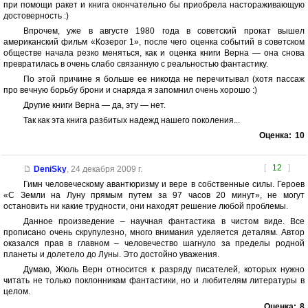
при помощи ракет и книга окончательно бы приобрела настораживающую
достоверность :)
Впрочем, уже в августе 1980 года в советский прокат вышел
американский фильм «Козерог 1», после чего оценка событий в советском
обществе начала резко меняться, как и оценка книги Верна — она снова
превратилась в очень слабо связанную с реальностью фантастику.
По этой причине я больше ее никогда не перечитывал (хотя пассаж
про вечную борьбу брони и снаряда я запомнил очень хорошо :)
Другие книги Верна — да, эту — нет.
Так как эта книга разбитых надежд нашего поколения...
Оценка:
10
[
12
]
DeniSky
,
24 декабря 2009 г.
Гимн человеческому авантюризму и вере в собственные силы. Героев
«С Земли на Луну прямым путем за 97 часов 20 минут», не могут
остановить ни какие трудности, они находят решение любой проблемы.
Данное произведение – научная фантастика в чистом виде. Все
прописано очень скрупулезно, много внимания уделяется деталям. Автор
оказался прав в главном – человечество шагнуло за пределы родной
планеты и долетело до Луны. Это достойно уважения.
Думаю, Жюль Верн относится к разряду писателей, которых нужно
читать не только поклонникам фантастики, но и любителям литературы в
целом.
Оценка:
8