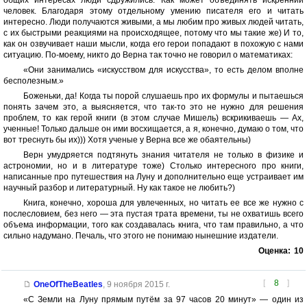
общих интересах люди сдружились. Как может объединять искренний
человек. Благодаря этому отдельному умению писателя его и читать
интересно. Люди получаются живыми, а мы любим про живых людей читать,
с их быстрыми реакциями на происходящее, потому что мы такие же) И то,
как он озвучивает наши мысли, когда его герои попадают в похожую с нами
ситуацию. По-моему, никто до Верна так точно не говорил о математиках:
«Они занимались «искусством для искусства», то есть делом вполне
бесполезным.»
Боженьки, да! Когда ты порой слушаешь про их формулы и пытаешься
понять зачем это, а выясняется, что так-то это не нужно для решения
проблем, то как герой книги (в этом случае Мишель) вскрикиваешь — Ах,
ученные! Только дальше он ими восхищается, а я, конечно, думаю о том, что
вот треснуть бы их))) Хотя ученые у Верна все же обаятельны)
Верн умудряется подтянуть знания читателя не только в физике и
астрономии, но и в литературе тоже) Столько интересного про книги,
написанные про путешествия на Луну и дополнительно еще устраивает им
научный разбор и литературный. Ну как такое не любить?)
Книга, конечно, хороша для увлеченных, но читать ее все же нужно с
послесловием, без него — эта пустая трата времени, ты не охватишь всего
объема информации, того как создавалась книга, что там правильно, а что
сильно надумано. Печаль, что этого не понимаю нынешние издатели.
Оценка:
10
[
8
]
OneOfTheBeatles
,
9 ноября 2015 г.
«С Земли на Луну прямым путём за 97 часов 20 минут» — один из