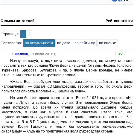
Отзывы читателей
Рейтинг отзыва
Страницы:
1
2
Сортировка:
по актуальности
по дате
по рейтингу
по оценке
[
20
]
Фалкон
,
13 июля 2016 г.
Начну, пожалуй, с двух цитат, каковые должны, по моему мнению,
посрамить тех, кто романы Жюля Верна не ценит (отзывы Чехова, Толстого,
Тургенева, Брюсова, Булгакова и пр. о Жюле Верне вообще, не имеют
отношения к тематике конкретного романа):
«Жюль Верн пробудил мою мысль, заставил ее работать в нужном
направлении» — сказал К.Э.Циолковский, теоретик того, что Жюль Верн
попытался описать в романе «С Земли на Луну».
Но мне больше нравится вот это: «...Весной 1921 года я прочел «Из
пушки на Луну», а затем «Вокруг Луны». Эти произведения Жюля Верна
меня потрясли. Во время их чтения захватывало дыхание, сердце
колотилось, я был как в угаре и был счастлив. Стало ясно, что
осуществлению этих чудесных полетов я должен посвятить всю жизнь без
остатка...». Это В.П.Глушко, академик, чьи могучие двигатели вознесли над
Землей Юрия Гагарина и могли бы осуществить жюль-верновскую
снарядиаду — будь на то политическая воля руководства страны.