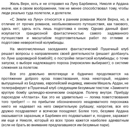
Жюль Верн, хоть и не отправил на Луну Барбикена, Николя и Ардана
иначе, как в своем воображении, тем не менее способствовал тому, чтобы
люди реально туда полетели, и долетели.
«С Земли на Луну» относится к ранним романам Жюля Верна, но, в
отличие от прочих романов, необыкновенного путешествия, как такового,
здесь нет; здесь есть лишь подготовка к оному. Однако данный факт
искупается грандиозной фантастичностью самого задуманного
путешествия и масштабом подготовительных работ по отливке и
подготовке невероятной колумбиады.
На многочисленных заседаниях фантастический Пушечный клуб
решает вопросы о направлениях своей деятельности (решает долбануть
по Луне шаровидной бомбой!); о постройке гигантской колумбиады; о точке
запуска; о выборе надлежащего пороха (пироксилин выбирают); о системе
слежения за полетом.
Все это довольно вялотекуще и буднично продолжается на
протяжении доброго куска повествования, пока некоторый, недавно
выпущенный из Бедлама, европейский индивид, именем Мишель Ардан, не
телеграфирует в Пушечный клуб следующим безумным текстом: «Замените
круглую бомбу цилиндро-коническим снарядом. Полечу внутри. Прибуду
пароходом «Атланта». Как это не удивительно — логика поветствования
того требует! — по прибытии обозначенного неадекватного персонажа
никто не надевает на него смирительную рубашку; напротив, все его
дружно поздравляют и всячески поощряют. Более того, безумие Ардана
оказывается заразным, и Барбикен его подхватывает и, позднее, заражает
им еще и Николя, который из всех троих кажется наиболее адекватным
(если не брать во внимание предлагавшиеся им безумные пари).