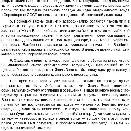
твердотопливных ракет, которые должны быть выпущены перед падением.
Если несколько модернизировать эту идею и применить длительно горящий
порох, то мы получим реальную посадку на Луну американского зонда
«Сервейор» (в СССР использовался жидкостный тормозной двигатель).
5. Поскольку законы физики и астродинамики остаются таковыми и в
Африке, и на Луне, и в 19 и в 21 веке, то оказывается, что математика
заставляет Жюля Верна избрать точки запуска (место отливки колумбиады)
и точки приводнения такими, что они практически точно совпадают с
реальными. Да «Аполлон-8», в 1968 году, в декабре, то есть ровно через сто
лет после Барбикена, стартовал из Флориды, оттуда, где Барбикен
реализовал свой проект; и приводнился, через 8 дней, он именно там, где и
компания жюль-верновских космонавтов!
6. Отдельным приятным моментом является то обстоятельство, что по
5,5-миллионной смете строительства колумбиады, наибольший взнос
сделала Россия (еще царская). Жюль Верн как бы предугадал руководящую
роль России в деле освоения космического пространства.
Про проколы автора я уже написал в отзыве на «Вокруг Луны»
повторяться не буду. Добавлю только, что Жюль Верн применил
сомнительную систему отопления и освещения, в виде газового рожка с, по-
видимому, открытым пламенем. Пишу «сомнительную» — поскольку Жюль
Верн во всех прочих романах проявляет склонность к электричеству и
почему он не воспользовался им здесь — непонятно. Реально внутри
снаряда должна быть невесомость и отсутствие конвекции, в силу чего
горение будет иметь весьма своеобразный характер. Даже если следовать
автору — невесомость только в одной точке — то хотя бы в этой точке
рожок должен был потухнуть, и жюльвернонавты принуждены были бы
сидеть в кромешной темноте.