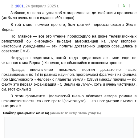
[
5
]
1001
,
24 февраля 2025 г.
Забавно, я впервые узнал об этом романе из детской книги про космос
(их было очень много издано в 60х годах)
В той книге, помимо прочего, был краткий пересказ сюжета Жюля
Верна.
Но, главное — все это чтение происходило на фоне телевизионных
репортажей об очередной высадке американцев на Луну (вопреки
некоторым убеждениям — эти полеты достаточно широко освещались в
советских СМИ).
Нетрудно представить, какой тогда представлялась мне еще не
читанная книга Верна :) Конечно, как сбывшийся в основном прогноз.
Правда, впечатление несколько портил достаточно часто
показываемый по ТВ (в разных науч-поп. программах) фрагмент из фильма
про Циолковского «Человек с планеты Земля» (1958) (между прочим — по
факту это первая экранизация «С Земли на Луну», хоть и очень частичная,
см. этот фильм :)
В этом фрагменте Циолковский гневно обличает автора романа в
некомпетентности: «вы все врете! (зачеркнуто) — «вы все умерли в момент
выстрела!»
Спойлер (раскрытие сюжета)
(кликните по нему, чтобы увидеть)
«даже во времена Жюля Верна нашлись люди, которые решили
рассчитать, что будет с людьми при таких нагрузках. Получилось, что
оные двое американцев и один француз испытали бы
кратковременную нагрузку аж в 60 тысяч G. Для примера: в обычном