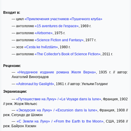
Входит в:
— цикл
«Приключения участников «Пушечного клуба»
— антологию
«15 aventures de l'espace»
, 1969 г.
— антологию
«Airborne»
, 1975 г.
— антологию
«Science Fiction and Fantasy»
, 1977 г.
— эссе
«Cesta ke hvězdám»
, 1980 г.
— антологию
«The Collector's Book of Science Fiction»
, 2011 г.
Рецензии:
—
«Неудачное издание романа Жюля Верна»
, 1935 г. // автор:
Анатолий Виноградов
—
«Astronaut by Gaslight»
, 1961 г. // автор: Уильям Голдинг
Экранизации:
—
«Путешествие на Луну» / «Le Voyage dans la lune»
, Франция, 1902
// реж. Жорж Мельес
—
«Экскурсия на Луну» / «Excursion dans la lune»
, Франция, 1908 //
реж. Сегундо де Шомон
—
«С Земли на Луну» / «From the Earth to the Moon»
, США, 1958 //
реж. Байрон Хэскин