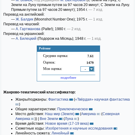
—
М. Вовчок
;
под редакцией
М. Вахтеровой
(С Земли на Луну; С
Земли на Луну прямым путем за 97 часов 20 минут; С Земли на Луну.
Прямым путем за 97 часов 20 минут)
; 1954 г.
— 7 изд.
Перевод на английский:
—
Ж. Балдик
(Moonshot Number One)
; 1975 г.
— 1 изд.
Перевод на чешский:
—
А. Гартманова
(Palte!)
; 1980 г.
— 2 изд.
Перевод на украинский:
—
А. Билецкий
(Подорож на Мiсяць)
; 1948 г.
— 1 изд.
Рейтинг
Средняя оценка:
7.61
Оценок:
1479
Моя оценка:
-
подробнее
Жанрово-тематический классификатор:
Жанры/поджанры:
Фантастика
(
«Твёрдая» научная фантастика
)
Общие характеристики:
Приключенческое
Место действия:
Наш мир (Земля)
(
Америка
(
Северная
Америка
)
)
|
Вне Земли
(
Луна
)
Время действия:
Новое время (17-19 века)
Сюжетные ходы:
Изобретения и научные исследования
Линейность сюжета:
Линейный