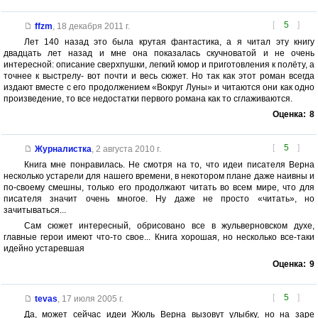
[
5
]
ffzm
,
18 декабря 2011 г.
Лет 140 назад это была крутая фантастика, а я читал эту книгу
двадцать лет назад и мне она показалась скучноватой и не очень
интересной: описание сверхпушки, легкий юмор и приготовления к полёту, а
точнее к выстрелу- вот почти и весь сюжет. Но так как этот роман всегда
издают вместе с его продолжением «Вокруг Луны» и читаются они как одно
произведение, то все недостатки первого романа как то сглаживаются.
Оценка:
8
[
5
]
Журналистка
,
2 августа 2010 г.
Книга мне понравилась. Не смотря на то, что идеи писателя Верна
несколько устарели для нашего времени, в некотором плане даже наивны и
по-своему смешны, только его продолжают читать во всем мире, что для
писателя значит очень многое. Ну даже не просто «читать», но
зачитываться...
Сам сюжет интересный, обрисовано все в жульверновском духе,
главные герои имеют что-то свое... Книга хорошая, но несколько все-таки
идейно устаревшая
Оценка:
9
[
5
]
tevas
,
17 июля 2005 г.
Да, может сейчас идеи Жюль Верна вызовут улыбку, но на заре