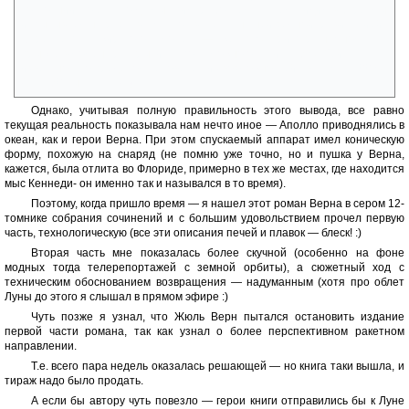
состоянии, то есть когда мы спим, работаем, гуляем, сидим в баре, мы
испытываем нагрузку в 1 G, что является нашей земной гравитацией.
В кресле пассажирского самолёта — уже 1,5 G. При парашютном
прыжке в момент раскрытия купола можно ощутить 16 G. Сейчас
известно, что пределом человеческих возможностей являются 300 G.
А тут 60 тысяч….» (с)
Однако, учитывая полную правильность этого вывода, все равно
текущая реальность показывала нам нечто иное — Аполло приводнялись в
океан, как и герои Верна. При этом спускаемый аппарат имел коническую
форму, похожую на снаряд (не помню уже точно, но и пушка у Верна,
кажется, была отлита во Флориде, примерно в тех же местах, где находится
мыс Кеннеди- он именно так и назывался в то время).
Поэтому, когда пришло время — я нашел этот роман Верна в сером 12-
томнике собрания сочинений и с большим удовольствием прочел первую
часть, технологическую (все эти описания печей и плавок — блеск! :)
Вторая часть мне показалась более скучной (особенно на фоне
модных тогда телерепортажей с земной орбиты), а сюжетный ход с
техническим обоснованием возвращения — надуманным (хотя про облет
Луны до этого я слышал в прямом эфире :)
Чуть позже я узнал, что Жюль Верн пытался остановить издание
первой части романа, так как узнал о более перспективном ракетном
направлении.
Т.е. всего пара недель оказалась решающей — но книга таки вышла, и
тираж надо было продать.
А если бы автору чуть повезло — герои книги отправились бы к Луне