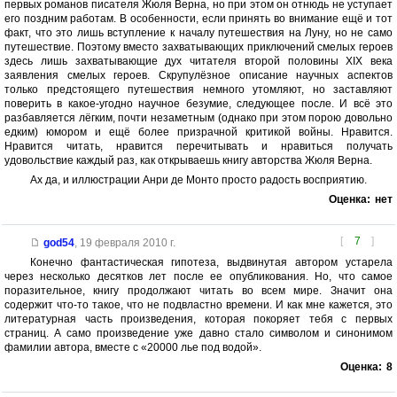
первых романов писателя Жюля Верна, но при этом он отнюдь не уступает
его поздним работам. В особенности, если принять во внимание ещё и тот
факт, что это лишь вступление к началу путешествия на Луну, но не само
путешествие. Поэтому вместо захватывающих приключений смелых героев
здесь лишь захватывающие дух читателя второй половины XIX века
заявления смелых героев. Скрупулёзное описание научных аспектов
только предстоящего путешествия немного утомляют, но заставляют
поверить в какое-угодно научное безумие, следующее после. И всё это
разбавляется лёгким, почти незаметным (однако при этом порою довольно
едким) юмором и ещё более призрачной критикой войны. Нравится.
Нравится читать, нравится перечитывать и нравиться получать
удовольствие каждый раз, как открываешь книгу авторства Жюля Верна.
Ах да, и иллюстрации Анри де Монто просто радость восприятию.
Оценка:
нет
[
7
]
god54
,
19 февраля 2010 г.
Конечно фантастическая гипотеза, выдвинутая автором устарела
через несколько десятков лет после ее опубликования. Но, что самое
поразительное, книгу продолжают читать во всем мире. Значит она
содержит что-то такое, что не подвластно времени. И как мне кажется, это
литературная часть произведения, которая покоряет тебя с первых
страниц. А само произведение уже давно стало символом и синонимом
фамилии автора, вместе с «20000 лье под водой».
Оценка:
8