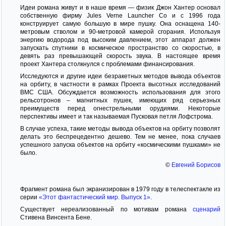
Идеи романа живут и в наше время — физик Джон Хантер основал
собственную фирму Jules Verne Launcher Co и с 1996 года
конструирует самую большую в мире пушку. Она оснащена 140-
метровым стволом и 90-метровой камерой сгорания. Используя
энергию водорода под высоким давлением, этот аппарат должен
запускать спутники в космическое пространство со скоростью, в
девять раз превышающей скорость звука. В настоящее время
проект Хантера столкнулся с проблемами финансирования.
Исследуются и другие идеи безракетных методов вывода объектов
на орбиту, в частности в рамках Проекта высотных исследований
ВМС США. Обсуждается возможность использования для этого
рельсотронов – магнитных пушек, имеющих ряд серьезных
преимуществ перед огнестрельными орудиями. Некоторые
перспективы имеет и так называемая Пусковая петля Лофстрома.
В случае успеха, такие методы вывода объектов на орбиту позволят
делать это беспрецедентно дешево. Тем не менее, пока случаев
успешного запуска объектов на орбиту «космическими пушками» не
было.
©
Евгений Борисов
Фрагмент романа был экранизирован в 1979 году в телеспектакле из
серии
«Этот фантастический мир. Выпуск 1»
.
Существует нереализованный по мотивам романа
сценарий
Стивена Винсента Бене.