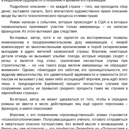
в недалёком будущем по отношению к времени его публикации.
Подробное описание – по каждой стране – того, как проходила сбор
денег, заставило скучать. Зато впечатлило художественно яркое описание
вроде бы чисто технологического процесса отливки пушки.
Роман написан о событиях, которые происходят в США и в которых
первоначально принимают участие только американцы – но написан
французом. Из этого вытекают два следствия.
Во-первых, автор, хотя и не скупится на восторженные похвалы
инженерному и предпринимательскому духу американцев, с лихвой
компенсирует их многочисленными ироническими и порой сатирическими
выпадами в адрес жителей заокеанской страны. Впрочем, некоторые
детали отнюдь не вызывают улыбки: поезда, которые нередко сходят с
рельс и валятся под откос; трагические несчастные случаи при
строительстве, – но «на такого рода мелочи американцы не обращают
внимания». Однако, «благодаря его заботам, его проницательности, его
мудрому вмешательству, его удивительной вдумчивости и гуманности [этот
пассаж не вызывает у вас каких-либо ассоциаций? впрочем, речь идёт всего
лишь о председателе Барбикене] процент несчастных случаев при
сооружении шахты не превысил среднего процента таких же случаев в
европейских странах».
Во-вторых, автор не может удержаться от того, чтобы в середине
романа не ввести в число действующих лиц ещё одного персонажа –
француза, и какого персонажа!
Впрочем, с его появлением «производственный» роман становится
«психопатологическим». Полусумасшедшего учёного, готового отправиться
в смертельно опасное путешествие, без всякой мысли о возвращении, у
Верна мы уже встречали – это профессор Лиденброк из «Путешествия к