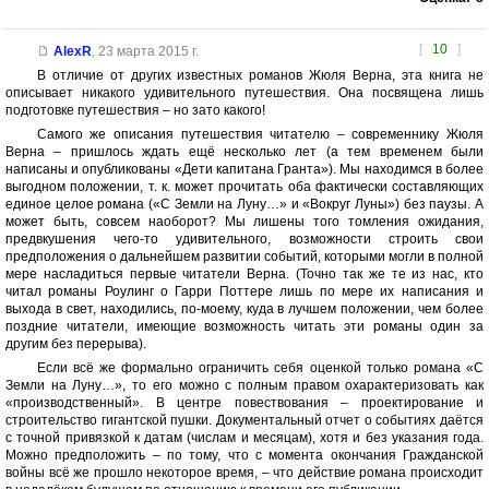
[
10
]
AlexR
,
23 марта 2015 г.
В отличие от других известных романов Жюля Верна, эта книга не
описывает никакого удивительного путешествия. Она посвящена лишь
подготовке путешествия – но зато какого!
Самого же описания путешествия читателю – современнику Жюля
Верна – пришлось ждать ещё несколько лет (а тем временем были
написаны и опубликованы «Дети капитана Гранта»). Мы находимся в более
выгодном положении, т. к. может прочитать оба фактически составляющих
единое целое романа («С Земли на Луну…» и «Вокруг Луны») без паузы. А
может быть, совсем наоборот? Мы лишены того томления ожидания,
предвкушения чего-то удивительного, возможности строить свои
предположения о дальнейшем развитии событий, которыми могли в полной
мере насладиться первые читатели Верна. (Точно так же те из нас, кто
читал романы Роулинг о Гарри Поттере лишь по мере их написания и
выхода в свет, находились, по-моему, куда в лучшем положении, чем более
поздние читатели, имеющие возможность читать эти романы один за
другим без перерыва).
Если всё же формально ограничить себя оценкой только романа «С
Земли на Луну…», то его можно с полным правом охарактеризовать как
«производственный». В центре повествования – проектирование и
строительство гигантской пушки. Документальный отчет о событиях даётся
с точной привязкой к датам (числам и месяцам), хотя и без указания года.
Можно предположить – по тому, что с момента окончания Гражданской
войны всё же прошло некоторое время, – что действие романа происходит