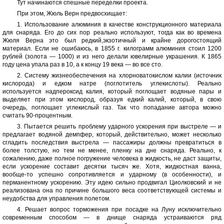
Тут начинаются спешные переделки проекта.
При этом, Жюль Верн предвосхищает:
1. Использование алюминия в качестве конструкционного материала
для снаряда. Его до сих пор реально используют, тогда как во времена
Жюля Верна это был редкий,экзотичный и крайне дорогостоящий
материал. Если не ошибаюсь, в 1855 г. килограмм алюминия стоил 1200
рублей (золота — 1000) и из него делали ювелирные украшения. К 1865
году цена упала раз в 10, а к концу 19 века — во все сто.
2. Систему жизнеобеспечения на хлорноватокислом калии (источник
кислорода) и едком натре (поглотитель углекислоты). Реально
используется надпероксид калия, который поглощает водяные пары и
выделяет при этом кислород, образуя едкий калий, который, в свою
очередь, поглощает углекислый газ. Так что попадание автора можно
считать 90-процентным.
3. Пытается решить проблему ударного ускорения при выстреле — и
предлагает водяной демпфер, который, действительно, может несколько
сгладить последствия выстрела — пассажиры должны превратиться в
более толстую, но тем не менее, пленку на дне снаряда. Реально, к
сожалению, даже полное погружение человека в жидкость, не даст защиты,
если ускорение составит десятки тысяч же. Хотя, жидкостная ванна,
вообще-то успешно сопротивляется и ударному (в особенности), и
перманентному ускорению. Эту идею сильно продвигал Циолковский и не
реализована она по причине большого веса соответствующей системы и
неудобства для управления полетом.
4. Решает вопрос торможения при посадке на Луну исключительно
современным способом — в днище снаряда устраиваются ряд