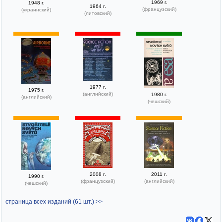
1969 г.
1948 г.
1964 г.
(французский)
(украинский)
(литовский)
1977 г.
1975 г.
(английский)
1980 г.
(английский)
(чешский)
2008 г.
2011 г.
1990 г.
(французский)
(английский)
(чешский)
страница всех изданий (61 шт.) >>