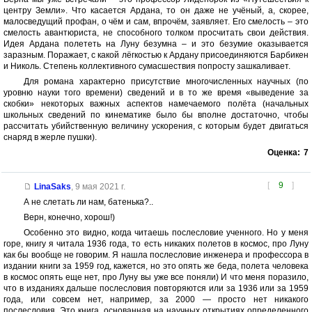
центру Земли». Что касается Ардана, то он даже не учёный, а, скорее,
малосведущий профан, о чём и сам, впрочём, заявляет. Его смелость – это
смелость авантюриста, не способного толком просчитать свои действия.
Идея Ардана полететь на Луну безумна – и это безумие оказывается
заразным. Поражает, с какой лёгкостью к Ардану присоединяются Барбикен
и Николь. Степень коллективного сумасшествия попросту зашкаливает.
Для романа характерно присутствие многочисленных научных (по
уровню науки того времени) сведений и в то же время «выведение за
скобки» некоторых важных аспектов намечаемого полёта (начальных
школьных сведений по кинематике было бы вполне достаточно, чтобы
рассчитать убийственную величину ускорения, с которым будет двигаться
снаряд в жерле пушки).
Оценка:
7
[
9
]
LinaSaks
,
9 мая 2021 г.
А не слетать ли нам, батенька?..
Верн, конечно, хорош!)
Особенно это видно, когда читаешь послесловие ученного. Но у меня
горе, книгу я читала 1936 года, то есть никаких полетов в космос, про Луну
как бы вообще не говорим. Я нашла послесловие инженера и профессора в
издании книги за 1959 год, кажется, но это опять же беда, полета человека
в космос опять еще нет, про Луну вы уже все поняли) И что меня поразило,
что в изданиях дальше послесловия повторяются или за 1936 или за 1959
года, или совсем нет, например, за 2000 — просто нет никакого
послесловия. Это книга, основанная на научных открытиях определенного