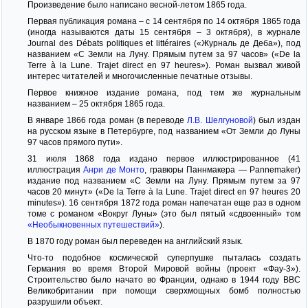
Произведение было написано весной-летом 1865 года.
Первая публикация романа – с 14 сентября по 14 октября 1865 года
(иногда называются даты 15 сентября – 3 октября), в журнале
Journal des Débats politiques et littéraires («Журналь де Деба»), под
названием «С Земли на Луну. Прямым путем за 97 часов» («De la
Terre à la Lune. Trajet direct en 97 heures»). Роман вызвал живой
интерес читателей и многочисленные печатные отзывы.
Первое книжное издание романа, под тем же журнальным
названием – 25 октября 1865 года.
В январе 1866 года роман (в переводе
Л.В. Шелгуновой
) был издан
на русском языке в Петербурге, под названием «От Земли до Луны
97 часов прямого пути».
31 июля 1868 года издано первое иллюстрированное (41
иллюстрация
Анри де Монто
, гравюры Паннмакера — Pannemaker)
издание под названием «С Земли на Луну. Прямым путем за 97
часов 20 минут» («De la Terre à la Lune. Trajet direct en 97 heures 20
minutes»). 16 сентября 1872 года роман напечатан еще раз в одном
томе с романом «Вокруг Луны» (это был пятый «сдвоенный» том
«Необыкновенных путешествий»
).
В 1870 году роман был переведен на английский язык.
Что-то подобное космической суперпушке пыталась создать
Германия во время Второй Мировой войны (проект «Фау-3»).
Строительство было начато во Франции, однако в 1944 году ВВС
Великобритании при помощи сверхмощных бомб полностью
разрушили объект.