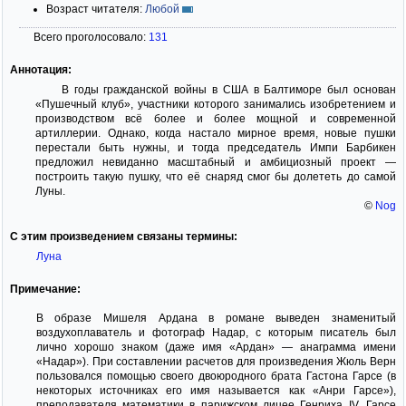
Возраст читателя:
Любой
Всего проголосовало:
131
Аннотация:
В годы гражданской войны в США в Балтиморе был основан
«Пушечный клуб», участники которого занимались изобретением и
производством всё более и более мощной и современной
артиллерии. Однако, когда настало мирное время, новые пушки
перестали быть нужны, и тогда председатель Импи Барбикен
предложил невиданно масштабный и амбициозный проект —
построить такую пушку, что её снаряд смог бы долететь до самой
Луны.
©
Nog
С этим произведением связаны термины:
Луна
Примечание:
В образе Мишеля Ардана в романе выведен знаменитый
воздухоплаватель и фотограф Надар, с которым писатель был
лично хорошо знаком (даже имя «Ардан» — анаграмма имени
«Надар»). При составлении расчетов для произведения Жюль Верн
пользовался помощью своего двоюродного брата Гастона Гарсе (в
некоторых источниках его имя называется как «Анри Гарсе»),
преподавателя математики в парижском лицее Генриха IV. Гарсе