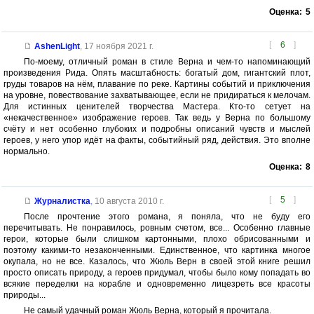
Оценка:
5
[
6
]
AshenLight
,
17 ноября 2021 г.
По-моему, отличный роман в стиле Верна и чем-то напоминающий
произведения Рида. Опять масштабность: богатый дом, гигантский плот,
груды товаров на нём, плавание по реке. Картины событий и приключения
на уровне, повествование захватывающее, если не придираться к мелочам.
Для истинных ценителей творчества Мастера. Кто-то сетует на
«некачественное» изображение героев. Так ведь у Верна по большому
счёту и нет особенно глубоких и подробны описаний чувств и мыслей
героев, у него упор идёт на факты, событийный ряд, действия. Это вполне
нормально.
Оценка:
8
[
5
]
Журналистка
,
10 августа 2010 г.
После прочтение этого романа, я поняла, что не буду его
перечитывать. Не понравилось, ровным счетом, все... Особенно главные
герои, которые были слишком картонными, плохо обрисованными и
поэтому какими-то незаконченными. Единственное, что картинка многое
окупала, но не все. Казалось, что Жюль Верн в своей этой книге решил
просто описать природу, а героев придумал, чтобы было кому попадать во
всякие переделки на корабле и одновременно лицезреть все красоты
природы...
Не самый удачный роман Жюль Верна, который я прочитала.