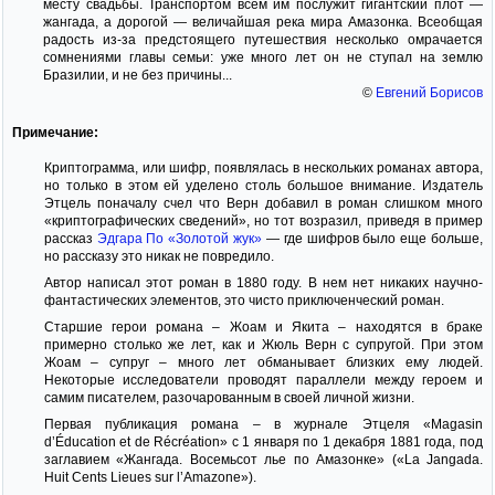
месту свадьбы. Транспортом всем им послужит гигантский плот —
жангада, а дорогой — величайшая река мира Амазонка. Всеобщая
радость из-за предстоящего путешествия несколько омрачается
сомнениями главы семьи: уже много лет он не ступал на землю
Бразилии, и не без причины...
©
Евгений Борисов
Примечание:
Криптограмма, или шифр, появлялась в нескольких романах автора,
но только в этом ей уделено столь большое внимание. Издатель
Этцель поначалу счел что Верн добавил в роман слишком много
«криптографических сведений», но тот возразил, приведя в пример
рассказ
Эдгара По
«Золотой жук»
— где шифров было еще больше,
но рассказу это никак не повредило.
Автор написал этот роман в 1880 году. В нем нет никаких научно-
фантастических элементов, это чисто приключенческий роман.
Старшие герои романа – Жоам и Якита – находятся в браке
примерно столько же лет, как и Жюль Верн с супругой. При этом
Жоам – супруг – много лет обманывает близких ему людей.
Некоторые исследователи проводят параллели между героем и
самим писателем, разочарованным в своей личной жизни.
Первая публикация романа – в журнале Этцеля «Magasin
d’Éducation et de Récréation» с 1 января по 1 декабря 1881 года, под
заглавием «Жангада. Восемьсот лье по Амазонке» («La Jangada.
Huit Cents Lieues sur l’Amazone»).