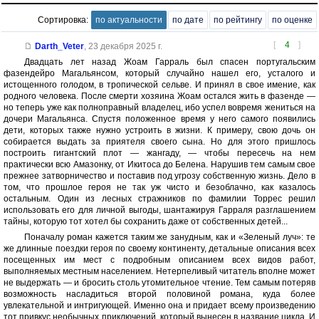
Сортировка:
по актуальности
по дате
по рейтингу
по оценке
[
4
]
Darth_Veter
,
23 декабря 2025 г.
Двадцать лет назад Жоам Гарраль был спасен португальским
фазендейро Магальянсом, который случайно нашел его, усталого и
истощенного голодом, в тропической сельве. И принял в свое имение, как
родного человека. После смерти хозяина Жоам остался жить в фазенде —
но теперь уже как полноправный владелец, ибо успел вовремя жениться на
дочери Магальянса. Спустя положенное время у него самого появились
дети, которых также нужно устроить в жизни. К примеру, свою дочь он
собирается выдать за приятеля своего сына. Но для этого пришлось
построить гигантский плот — жангаду, — чтобы пересечь на нем
практически всю Амазонку, от Икитоса до Белена. Нарушив тем самым свое
прежнее затворничество и поставив под угрозу собственную жизнь. Дело в
том, что прошлое героя не так уж чисто и безоблачно, как казалось
остальным. Один из лесных стражников по фамилии Торрес решил
использовать его для личной выгоды, шантажируя Гарраля разглашением
тайны, которую тот хотел бы сохранить даже от собственных детей...
Поначалу роман кажется таким же занудным, как и «Зеленый луч»: те
же длинные поездки героя по своему континенту, детальные описания всех
посещенных им мест с подробным описанием всех видов работ,
выполняемых местным населением. Нетерпеливый читатель вполне может
не выдержать — и бросить столь утомительное чтение. Тем самым потеряв
возможность насладиться второй половиной романа, куда более
увлекательной и интригующей. Именно она и придает всему произведению
тот привкус необычных приключений, который вынесен в название цикла. И