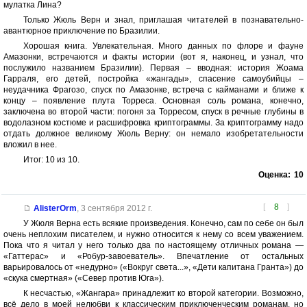
мулатка Лина?
Только Жюль Верн и знал, приглашая читателей в познавательно-
авантюрное приключение по Бразилии.
Хорошая книга. Увлекательная. Много данных по флоре и фауне
Амазонки, встречаются и факты истории (вот я, наконец, и узнал, что
послужило названием Бразилии). Первая – вводная: история Жоама
Гарраля, его детей, постройка «жангады», спасение самоубийцы –
неудачника Фрагозо, спуск по Амазонке, встреча с кайманами и ближе к
концу – появление плута Торреса. Основная соль романа, конечно,
заключена во второй части: погоня за Торресом, спуск в речные глубины в
водолазном костюме и расшифровка криптограммы. За криптограмму надо
отдать должное великому Жюль Верну: он немало изобретательности
вложил в нее.
Итог: 10 из 10.
Оценка:
10
[
8
]
AlisterOrm
,
3 сентября 2012 г.
У Жюля Верна есть всякие произведения. Конечно, сам по себе он был
очень неплохим писателем, и нужно относится к нему со всем уважением.
Пока что я читал у него только два по настоящему отличных романа —
«Гаттерас» и «Робур-завоеватель». Впечатление от остальных
варьировалось от «недурно» («Вокруг света...», «Дети капитана Гранта») до
«скука смертная» («Север против Юга»).
К несчастью, «Жангара» принадлежит ко второй категории. Возможно,
всё дело в моей нелюбви к классическим приключенческим романам, но