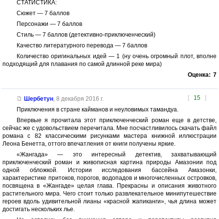
СТАТИСТИКА:
Сюжет — 7 баллов
Персонажи — 7 баллов
Стиль — 7 баллов (детективно-приключенческий)
Качество литературного перевода — 7 баллов
Количество оригинальных идей — 1 (ну очень огромный плот, вполне
подходящий для плавания по самой длинной реке мира)
Оценка:
7
[
15
]
Шербетун
,
8 декабря 2016 г.
Приключения в стране кайманов и неуловимых тамандуа.
Впервые я прочитала этот приключенческий роман еще в детстве,
сейчас же с удовольствием перечитала. Мне посчастливилось скачать файл
романа с 82 классическими рисунками мастера книжной иллюстрации
Леона Бенетта, оттого впечатления от книги получены яркие.
«Жангада» — это интересный детектив, захватывающий
приключенческий роман и живописная картина природы Амазонии под
одной обложкой. Истории исследования бассейна Амазонки,
характеристике притоков, порогов, водопадов и многочисленных островков,
посвящена в «Жангаде» целая глава. Прекрасны и описания животного
растительного мира. Чего стоит только развлекательное минипутешествие
героев вдоль удивительной лианы «красной жапиканги», чья длина может
достигать нескольких лье.