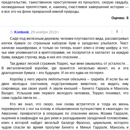
предательство, таинственное преступление из прошлого, скорую свадьбу,
неожиданные препятствия, и, наконец, счастливое завершение истории —
и все это на фоне прекрасной южной природы.
Оценка:
8
[
8
]
Konbook
,
29 ноября 2019 г.
Сидя под железным деревом, человек плутоватого вида, рассматривал
клочок бумаги со странным набором букв и загадочно улыбался. Текст
записки зашифрован, и только он теперь знает ключ к этому шифру, а тот,
чье имя упоминается в криптограмме, не поскупится и заплатит за каждую
букву, каждую строчку, ведь в них его спасение…
Так думал лесной стражник Торрес, чьи веки смыкались от усталости…
В металлической коробке, где хранятся несколько монет, но и эта
драгоценная бумага – его будущее. И он его едва не потерял.
Коробку у него украла любопытная обезьяна – гуариба. И если бы не
двое молодых охотников, подстрелившие животное, не видать ему
сокровища, как своих ушей. А звали юношей – Бенито Гарраль и Маноэль
Валдес. Услышав имя первого молодого человека, Торрес понимал, что
сама судьба свела их…
Кто же знал, что скоро, они снова встретятся и тогда их жизнь
перевернется с ног на голову и обыкновенное путешествие в «жангаде» по
Амазонке, превратится в операцию по спасению жизнь Жоама Гарраля,
ныряние в скафандре на дно реки и разгадывание загадочной головоломки,
ключ к которой найдет веселый балагур Фрагозо, цирюльник, которого
чудом спасли во время прогулки Бенито и Минья Гаррали, Маноэль и