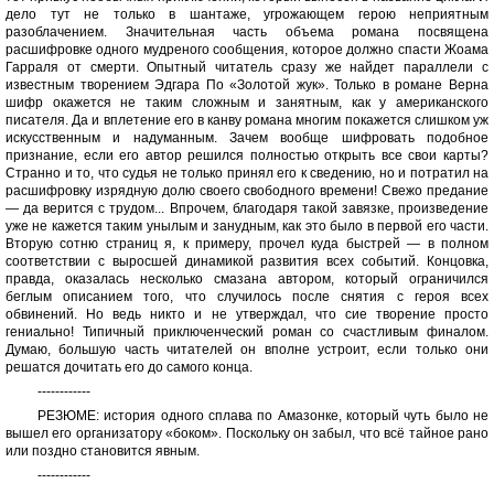
дело тут не только в шантаже, угрожающем герою неприятным
разоблачением. Значительная часть объема романа посвящена
расшифровке одного мудреного сообщения, которое должно спасти Жоама
Гарраля от смерти. Опытный читатель сразу же найдет параллели с
известным творением Эдгара По «Золотой жук». Только в романе Верна
шифр окажется не таким сложным и занятным, как у американского
писателя. Да и вплетение его в канву романа многим покажется слишком уж
искусственным и надуманным. Зачем вообще шифровать подобное
признание, если его автор решился полностью открыть все свои карты?
Странно и то, что судья не только принял его к сведению, но и потратил на
расшифровку изрядную долю своего свободного времени! Свежо предание
— да верится с трудом... Впрочем, благодаря такой завязке, произведение
уже не кажется таким унылым и занудным, как это было в первой его части.
Вторую сотню страниц я, к примеру, прочел куда быстрей — в полном
соответствии с выросшей динамикой развития всех событий. Концовка,
правда, оказалась несколько смазана автором, который ограничился
беглым описанием того, что случилось после снятия с героя всех
обвинений. Но ведь никто и не утверждал, что сие творение просто
гениально! Типичный приключенческий роман со счастливым финалом.
Думаю, большую часть читателей он вполне устроит, если только они
решатся дочитать его до самого конца.
------------
РЕЗЮМЕ: история одного сплава по Амазонке, который чуть было не
вышел его организатору «боком». Поскольку он забыл, что всё тайное рано
или поздно становится явным.
------------