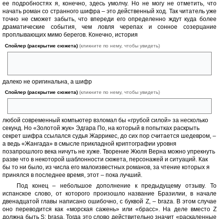
ее подробностях я, конечно, здесь умолчу. Но не могу не отметить, что
начать роман со странного шифра – это действенный ход. Так читатель уже
точно не сможет забыть, что впереди его определенно ждут куда более
драматические события, чем ловля черепах и сонное созерцание
проплывающих мимо берегов. Конечно, история
Спойлер (раскрытие сюжета)
(кликните по нему, чтобы увидеть)
о невинно осужденном, совершившем побег и ставшем за многие
годы богатым и уважаемым человеком,
далеко не оригинальна, а шифр
Спойлер (раскрытие сюжета)
(кликните по нему, чтобы увидеть)
, от которого зависят его жизнь и доброе имя,
любой современный компьютер взломал бы «грубой силой» за несколько
секунд. Но «Золотой жук» Эдгара По, на который в попытках раскрыть
секрет шифра ссылался судья Жаррикес, до сих пор считается шедевром, –
а ведь «Жангада» в смысле прикладной криптографии уровня
позапрошлого века ничуть не хуже. Творение Жюля Верна можно упрекнуть
разве что в некоторой шаблонности сюжета, персонажей и ситуаций. Как
бы то ни было, из числа его малоизвестных романов, за чтение которых я
принялся в последнее время, этот – пока лучший.
Под конец – небольшое дополнение к предыдущему отзыву. То
испанское слово, от которого произошло название Бразилии, в начале
двенадцатой главы написано ошибочно, с буквой Z, – braza. В этом случае
оно переводится как «морская сажень» или «брасс». На деле вместо Z
должна быть S: brasa. Тогда это слово действительно значит «раскаленные