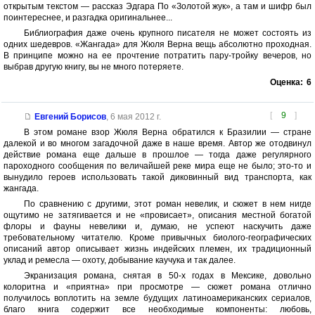
открытым текстом — рассказ Эдгара По «Золотой жук», а там и шифр был
поинтереснее, и разгадка оригинальнее...
Библиография даже очень крупного писателя не может состоять из
одних шедевров. «Жангада» для Жюля Верна вещь абсолютно проходная.
В принципе можно на ее прочтение потратить пару-тройку вечеров, но
выбрав другую книгу, вы не много потеряете.
Оценка:
6
[
9
]
Евгений Борисов
,
6 мая 2012 г.
В этом романе взор Жюля Верна обратился к Бразилии — стране
далекой и во многом загадочной даже в наше время. Автор же отодвинул
действие романа еще дальше в прошлое — тогда даже регулярного
пароходного сообщения по величайшей реке мира еще не было; это-то и
вынудило героев использовать такой диковинный вид транспорта, как
жангада.
По сравнению с другими, этот роман невелик, и сюжет в нем нигде
ощутимо не затягивается и не «провисает», описания местной богатой
флоры и фауны невелики и, думаю, не успеют наскучить даже
требовательному читателю. Кроме привычных биолого-географических
описаний автор описывает жизнь индейских племен, их традиционный
уклад и ремесла — охоту, добывание каучука и так далее.
Экранизация романа, снятая в 50-х годах в Мексике, довольно
колоритна и «приятна» при просмотре — сюжет романа отлично
получилось воплотить на земле будущих латиноамериканских сериалов,
благо книга содержит все необходимые компоненты: любовь,