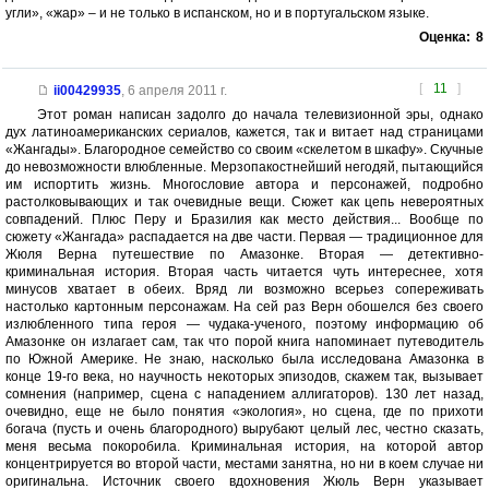
угли», «жар» – и не только в испанском, но и в португальском языке.
Оценка:
8
[
11
]
ii00429935
,
6 апреля 2011 г.
Этот роман написан задолго до начала телевизионной эры, однако
дух латиноамериканских сериалов, кажется, так и витает над страницами
«Жангады». Благородное семейство со своим «скелетом в шкафу». Скучные
до невозможности влюбленные. Мерзопакостнейший негодяй, пытающийся
им испортить жизнь. Многословие автора и персонажей, подробно
растолковывающих и так очевидные вещи. Сюжет как цепь невероятных
совпадений. Плюс Перу и Бразилия как место действия... Вообще по
сюжету «Жангада» распадается на две части. Первая — традиционное для
Жюля Верна путешествие по Амазонке. Вторая — детективно-
криминальная история. Вторая часть читается чуть интереснее, хотя
минусов хватает в обеих. Вряд ли возможно всерьез сопереживать
настолько картонным персонажам. На сей раз Верн обошелся без своего
излюбленного типа героя — чудака-ученого, поэтому информацию об
Амазонке он излагает сам, так что порой книга напоминает путеводитель
по Южной Америке. Не знаю, насколько была исследована Амазонка в
конце 19-го века, но научность некоторых эпизодов, скажем так, вызывает
сомнения (например, сцена с нападением аллигаторов). 130 лет назад,
очевидно, еще не было понятия «экология», но сцена, где по прихоти
богача (пусть и очень благородного) вырубают целый лес, честно сказать,
меня весьма покоробила. Криминальная история, на которой автор
концентрируется во второй части, местами занятна, но ни в коем случае ни
оригинальна. Источник своего вдохновения Жюль Верн указывает