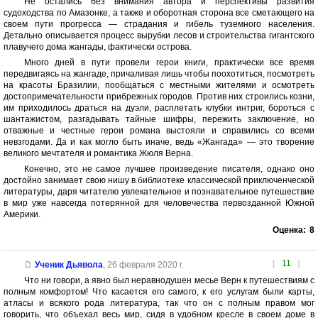
Не остались без внимания автора и перспективы развития
судоходства по Амазонке, а также и оборотная сторона все сметающего на
своем пути прогресса — страдания и гибель туземного населения.
Детально описывается процесс вырубки лесов и строительства гигантского
плавучего дома жангады, фактически острова.
Много дней в пути провели герои книги, практически все время
передвигаясь на жангаде, причаливая лишь чтобы поохотиться, посмотреть
на красоты Бразилии, пообщаться с местными жителями и осмотреть
достопримечательности прибрежных городов. Против них строились козни,
им приходилось драться на дуэли, расплетать клубки интриг, бороться с
шантажистом, разгадывать тайные шифры, пережить заключение, но
отважные и честные герои романа выстояли и справились со всеми
невзгодами. Да и как могло быть иначе, ведь «Жангада» — это творение
великого мечтателя и романтика Жюля Верна.
Конечно, это не самое лучшее произведение писателя, однако оно
достойно занимает свою нишу в библиотеке классической приключенческой
литературы, даря читателю увлекательное и познавательное путешествие
в мир уже навсегда потерянной для человечества первозданной Южной
Америки.
Оценка:
8
[
11
]
Ученик Дьявола
,
26 февраля 2020 г.
Что ни говори, а явно был неравнодушен месье Верн к путешествиям с
полным комфортом! Что касается его самого, к его услугам были карты,
атласы и всякого рода литература, так что он с полным правом мог
говорить, что объехал весь мир, сидя в удобном кресле в своем доме в