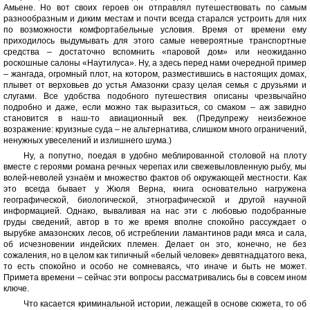
Амьене. Но вот своих героев он отправлял путешествовать по самым
разнообразным и диким местам и почти всегда старался устроить для них
по возможности комфортабельные условия. Время от времени ему
приходилось выдумывать для этого самые невероятные транспортные
средства – достаточно вспомнить «паровой дом» или неожиданно
роскошные салоны «Наутилуса». Ну, а здесь перед нами очередной пример
– жангада, огромный плот, на котором, разместившись в настоящих домах,
плывет от верховьев до устья Амазонки сразу целая семья с друзьями и
слугами. Все удобства подобного путешествия описаны чрезвычайно
подробно и даже, если можно так выразиться, со смаком – аж завидно
становится в наш-то авиационный век. (Предупрежу неизбежное
возражение: круизные суда – не альтернатива, слишком много ограничений,
ненужных увеселений и излишнего шума.)
Ну, а попутно, поедая в удобно меблированной столовой на плоту
вместе с героями романа речных черепах или свежевыловленную рыбу, мы
волей-неволей узнаём и множество фактов об окружающей местности. Как
это всегда бывает у Жюля Верна, книга основательно нагружена
географической, биологической, этнографической и другой научной
информацией. Однако, вываливая на нас эти с любовью подобранные
груды сведений, автор в то же время вполне спокойно рассуждает о
вырубке амазонских лесов, об истреблении ламантинов ради мяса и сала,
об исчезновении индейских племен. Делает он это, конечно, не без
сожаления, но в целом как типичный «белый человек» девятнадцатого века,
то есть спокойно и особо не сомневаясь, что иначе и быть не может.
Примета времени – сейчас эти вопросы рассматривались бы в совсем ином
ключе.
Что касается криминальной истории, лежащей в основе сюжета, то об