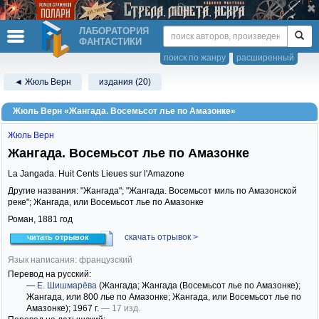
ЛАБОРАТОРИЯ
ФАНТАСТИКИ
поиск по жанру
расширенный
◄ Жюль Верн
издания (20)
Жюль Верн «Жангада. Восемьсот лье по Амазонке»
Жюль Верн
Жангада. Восемьсот лье по Амазонке
La Jangada. Huit Cents Lieues sur l'Amazone
Другие названия: "Жангада"; "Жангада. Восемьсот миль по Амазонской
реке"; Жангада, или Восемьсот лье по Амазонке
Роман,
1881
год
скачать отрывок >
читать отрывок
Язык написания: французский
Перевод на русский:
—
Е. Шишмарёва
(Жангада; Жангада (Восемьсот лье по Амазонке);
Жангада, или 800 лье по Амазонке; Жангада, или Восемьсот лье по
Амазонке)
; 1967 г.
— 17 изд.