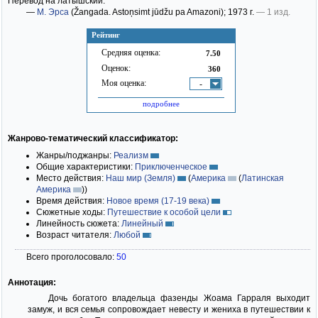
Перевод на латышский:
—
М. Эрса
(Žangada. Astoņsimt jūdžu pa Amazoni)
; 1973 г.
— 1 изд.
Рейтинг
Средняя оценка:
7.50
Оценок:
360
Моя оценка:
-
подробнее
Жанрово-тематический классификатор:
Жанры/поджанры:
Реализм
Общие характеристики:
Приключенческое
Место действия:
Наш мир (Земля)
(
Америка
(
Латинская
Америка
)
)
Время действия:
Новое время (17-19 века)
Сюжетные ходы:
Путешествие к особой цели
Линейность сюжета:
Линейный
Возраст читателя:
Любой
Всего проголосовало:
50
Аннотация:
Дочь богатого владельца фазенды Жоама Гарраля выходит
замуж, и вся семья сопровождает невесту и жениха в путешествии к