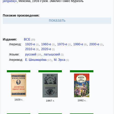
jangada)»
, Мексика, 1959 // реж. Эмилио Гомес Муриэль
Похожие произведения:
показать
Издания:
ВСЕ
(20)
/период:
1920-е
,
1960-е
,
1970-е
,
1990-е
,
2000-е
,
(1)
(1)
(1)
(6)
(1)
2010-е
,
2020-е
(9)
(1)
/языки:
русский
,
латышский
(19)
(1)
/перевод:
Е. Шишмарёва
,
М. Эрса
(17)
(1)
1929 г.
1992 г.
1967 г.