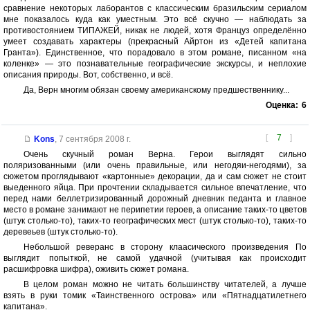
сравнение некоторых лаборантов с классическим бразильским сериалом
мне показалось куда как уместным. Это всё скучно — наблюдать за
противостоянием ТИПАЖЕЙ, никак не людей, хотя Француз определённо
умеет создавать характеры (прекрасный Айртон из «Детей капитана
Гранта»). Единственное, что порадовало в этом романе, писанном «на
коленке» — это познавательные географические экскурсы, и неплохие
описания природы. Вот, собственно, и всё.
Да, Верн многим обязан своему американскому предшественнику...
Оценка:
6
[
7
]
Kons
,
7 сентября 2008 г.
Очень скучный роман Верна. Герои выглядят сильно
поляризованными (или очень правильные, или негодяи-негодями), за
сюжетом проглядывают «картонные» декорации, да и сам сюжет не стоит
выеденного яйца. При прочтении складывается сильное впечатление, что
перед нами беллетризированный дорожный дневник педанта и главное
место в романе занимают не перипетии героев, а описание таких-то цветов
(штук столько-то), таких-то географических мест (штук столько-то), таких-то
деревеьев (штук столько-то).
Небольшой реверанс в сторону клаасического произведения По
выглядит попыткой, не самой удачной (учитывая как происходит
расшифровка шифра), оживить сюжет романа.
В целом роман можно не читать большинству читателей, а лучше
взять в руки томик «Таинственного острова» или «Пятнадцатилетнего
капитана».