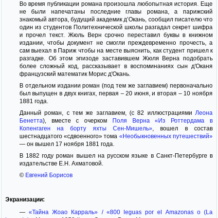
Во время публикации романа произошла любопытная история. Еще
не были напечатаны последние главы романа, а парижский
знакомый автора, будущий академик д’Окань, сообщил писателю что
один из студентов Политехнической школы разгадал секрет шифра
и прочел текст. Жюль Верн срочно переставил буквы в книжном
издании, чтобы документ не смогли преждевременно прочесть, а
сам выехал в Париж чтобы на месте выяснить, как студент пришел к
разгадке. Об этом эпизоде заставившем Жюля Верна подобрать
более сложный код, рассказывает в воспоминаниях сын д'Оканя
французский математик Морис д'Окань.
В отдельном издании роман (под тем же заглавием) первоначально
был выпущен в двух книгах, первая – 20 июня, и вторая – 10 ноября
1881 года.
Данный роман, с тем же заглавием, (с 82 иллюстрациями
Леона
Бенетта
), вместе с очерком
Поля Верна
«Из Роттердама в
Копенгаген на борту яхты Сен-Мишель»
, вошел в состав
шестнадцатого «сдвоенного» тома
«Необыкновенных путешествий»
— он вышел 17 ноября 1881 года.
В 1882 году роман вышел на русском языке в Санкт-Петербурге в
издательстве Е.Н. Ахматовой.
©
Евгений Борисов
Экранизации:
—
«Тайна Жоао Карраль» / «800 leguas por el Amazonas o (La