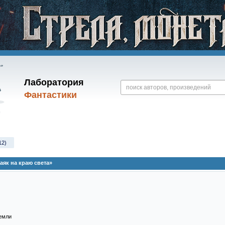
Лаборатория
Фантастики
12)
як на краю света»
земли