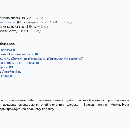
а краю света)
; 1917 г.
— 3 изд.
Полтавского
(Маяк на краю света)
; 1930 г.
— 2 изд.
к на краю света)
; 1994 г.
— 1 изд.
Краю Света)
; 1999 г.
— 1 изд.
ификатор:
Реализм
тики:
Приключенческое
аш мир (Земля)
(
Америка
(
Латинская Америка
)
)
овое время (17-19 века)
ираты
а:
Линейный
Любой
опасить навигацию в Магеллановом проливе, правительство Аргентины строит на мале
ся дежурная смена смотрителей, всего три человека — Васкец, Фелипе и Мориц. Но н
удам проходить по опасному проливу.