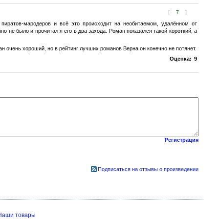
[
7
]
пиратов-мародеров и всё это происходит на необитаемом, удалённом от
но не было и прочитал я его в два захода. Роман показался такой короткий, а
ан очень хороший, но в рейтинг лучших романов Верна он конечно не потянет.
Оценка:
9
Регистрация
Подписаться на отзывы о произведении
Наши товары