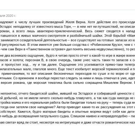
ля 2020 г.
надлежит к числу лучших произведений Жюля Верна. Хотя действие его происходи
стадос неподалеку от известного мыса Горн, — в нем нет ни путешествий, ни описан
 роман, а всего лишь авантюрно-приключенческий. Весь сюжет сводится к нап
ставшегося в живых маячного смотрителя и разбойничьей шайки. Этой борьбой «Мая
 занимается созидательной деятельностью – все существуют на готовых запасах из к
й регулярностью. В этом имеется уже больше сходства с «Робинзоном Крузо», чем с
чем сам Верн в «Таинственном острове» дал понять весьма недвусмысленно), то резу
и не два возникало ощущение, будто я читаю просто отчет о какой-то игре в жанре во
пасов и золота; персонаж B, в свою очередь, также унес часть таких-то запасов к
 и пропустил ход… ну и так далее. Ощущение это усиливается прямо-таки телегр
илагательных мало, глаголов много. Еще текст изобилует морской терминологией и 
примечаниями, то вот описания бесконечных переходов по суше и по морю от одно
тными. Со временем я вообще перестал следить за ними и лишь отмечал в уме, идет 
я версия романа, где морская тематика была сильно сокращена Мишелем Верном. В
непонятно, отчего бандитской шайке, жившей на Эстадосе и собиравшей ценности с
й добычей, но не имели ничего сколько-нибудь плавучего, а так как суда никогда не 
тройка маяка и его нормальная работа были бандитам только на руку – теперь суда м
тогда они затеяли свое нападение? Автор приводит какие-то их рассуждения на этот 
собствуют. Кажется, будто матерые бандиты и опытные моряки ведут себя как дети
ем-нибудь до возвращения патрульного судна. Слишком наивно и неправдоподобно – пи
аю света» вряд ли стоит, несмотря на интригующее и даже отчасти романтическое назв