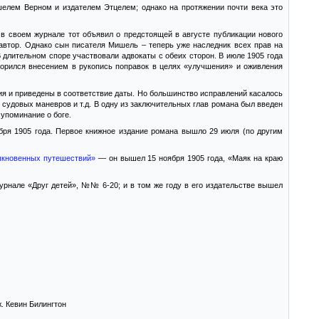
лем Верном и издателем Этцелем; однако на протяжении почти века это
 в своем журнале тот объявил о предстоящей в августе публикации нового
 автор. Однако сын писателя Мишель – теперь уже наследник всех прав на
 длительном споре участвовали адвокаты с обеих сторон. В июле 1905 года
ворился внесением в рукопись поправок в целях «улучшения» и оживления
я и приведены в соответствие даты. Но большинство исправлений касалось
удовых маневров и т.д. В одну из заключительных глав романа был введен
упоминание о боге.
кабря 1905 года. Первое книжное издание романа вышло 29 июля (по другим
кновенных путешествий»
— он вышел 15 ноября 1905 года, «Маяк на краю
рнале «Друг детей», №№ 6-20; и в том же году в его издательстве вышел
ж. Кевин Билингтон