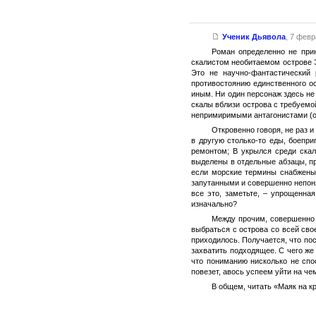
Ученик Дьявола
,
7 февра
Роман определенно не при
скалистом необитаемом острове Э
Это не научно-фантастический
противостоянию единственного о
иным. Ни один персонаж здесь не
скалы вблизи острова с требуемо
непримиримыми антагонистами (о 
Откровенно говоря, не раз 
в другую столько-то еды, боепри
ремонтом; B укрылся среди скал
выделены в отдельные абзацы, пр
если морские термины снабжены 
запутанными и совершенно непоня
все это, заметьте, – упрощенна
изначально?
Между прочим, совершенно 
выбраться с острова со всей свое
приходилось. Получается, что пос
захватить подходящее. С чего же 
что пониманию нисколько не спо
повезет, авось успеем уйти на ч
В общем, читать «Маяк на кр