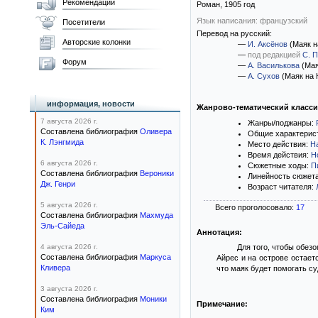
Рекомендации
Роман,
1905
год
Язык написания: французский
Посетители
Перевод на русский:
Авторские колонки
—
И. Аксёнов
(Маяк н
—
под редакцией
С. 
Форум
—
А. Василькова
(Мая
—
А. Сухов
(Маяк на 
информация, новости
Жанрово-тематический класс
7 августа 2026 г.
Жанры/поджанры:
Составлена библиография
Оливера
Общие характерис
К. Лэнгмида
Место действия:
Н
Время действия:
Н
6 августа 2026 г.
Сюжетные ходы:
П
Составлена библиография
Вероники
Линейность сюжет
Дж. Генри
Возраст читателя:
5 августа 2026 г.
Всего проголосовало:
17
Составлена библиография
Махмуда
Эль-Сайеда
Аннотация:
4 августа 2026 г.
Для того, чтобы обез
Составлена библиография
Маркуса
Айрес и на острове остает
Кливера
что маяк будет помогать с
3 августа 2026 г.
Составлена библиография
Моники
Примечание:
Ким