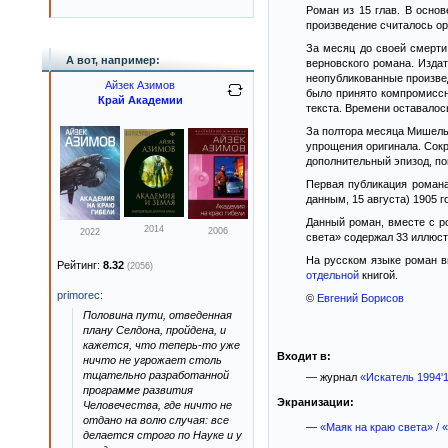
Роман из 15 глав. В осно
произведение считалось о
За месяц до своей смерти
А вот, например:
верновского романа. Издат
неопубликованные произвед
Айзек Азимов
было принято компромиссн
Край Академии
текста. Времени оставалос
За полтора месяца Мишель 
упрощения оригинала. Сок
дополнительный эпизод, по
Первая публикация романа 
данным, 15 августа) 1905 г
Данный роман, вместе с 
2014
2006
2022
света» содержал 33 иллюс
На русском языке роман в
Рейтинг:
8.32
(2056)
отдельной
книгой.
primorec
:
©
Евгений Борисов
Половина пути, отведенная
плану Селдона, пройдена, и
кажется, что теперь-то уже
Входит в:
ничто не угрожает столь
тщательно разработанной
— журнал
«Искатель 1994'
программе развития
Экранизации:
Человечества, где ничто не
отдано на волю случая: все
—
«Маяк на краю света» / «T
делается строго по Науке и у