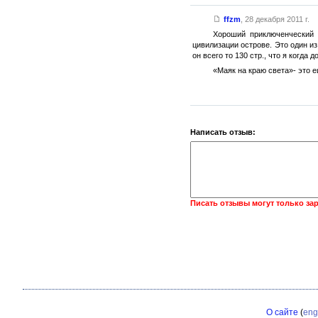
ffzm
,
28 декабря 2011 г.
Хороший приключенческий 
цивилизации острове. Это один из
он всего то 130 стр., что я когда 
«Маяк на краю света»- это е
Написать отзыв:
Писать отзывы могут только за
О сайте
(
eng