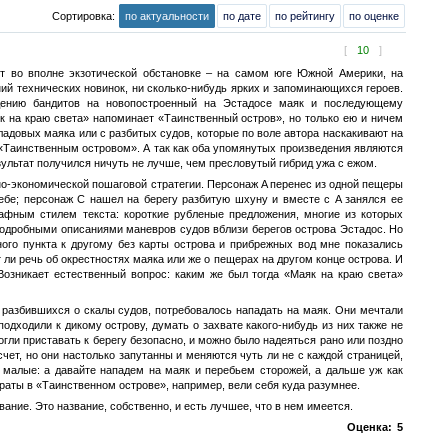
Сортировка:
по актуальности
по дате
по рейтингу
по оценке
[
10
]
т во вполне экзотической обстановке – на самом юге Южной Америки, на
ий технических новинок, ни сколько-нибудь ярких и запоминающихся героев.
адению бандитов на новопостроенный на Эстадосе маяк и последующему
к на краю света» напоминает «Таинственный остров», но только ею и ничем
ладовых маяка или с разбитых судов, которые по воле автора наскакивают на
 «Таинственным островом». А так как оба упомянутых произведения являются
льтат получился ничуть не лучше, чем пресловутый гибрид ужа с ежом.
енно-экономической пошаговой стратегии. Персонаж A перенес из одной пещеры
 себе; персонаж C нашел на берегу разбитую шхуну и вместе с A занялся ее
афным стилем текста: короткие рубленые предложения, многие из которых
подробными описаниями маневров судов вблизи берегов острова Эстадос. Но
го пункта к другому без карты острова и прибрежных вод мне показались
ли речь об окрестностях маяка или же о пещерах на другом конце острова. И
озникает естественный вопрос: каким же был тогда «Маяк на краю света»
 разбившихся о скалы судов, потребовалось нападать на маяк. Они мечтали
подходили к дикому острову, думать о захвате какого-нибудь из них также не
огли приставать к берегу безопасно, и можно было надеяться рано или поздно
счет, но они настолько запутанны и меняются чуть ли не с каждой страницей,
 малые: а давайте нападем на маяк и перебьем сторожей, а дальше уж как
раты в «Таинственном острове», например, вели себя куда разумнее.
ание. Это название, собственно, и есть лучшее, что в нем имеется.
Оценка:
5