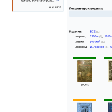
каждого есть своя роль.
...
>>
оценка: 8
Похожие произведения:
Издания:
ВСЕ
(12)
/период:
1900-е
,
1910
(2)
/языки:
русский
(12)
/перевод:
И. Аксёнов
,
А
(3)
1906 г.