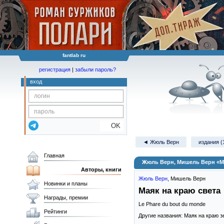
fantlab ru
регистрация
|
забыли пароль?
вход
OK
◄ Жюль Верн
издания (
Главная
Жюль Верн, Мишель Верн «Ма
Авторы, книги
Жюль Верн
,
Мишель Верн
Новинки и планы
Маяк на краю света
Награды, премии
Le Phare du bout du monde
Рейтинги
Другие названия: Маяк на краю 