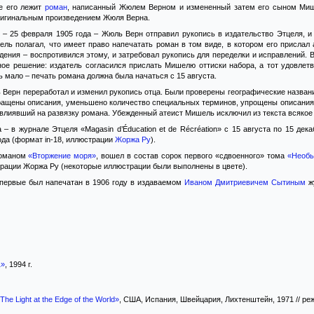
ве его лежит
роман
, написанный Жюлем Верном и измененный затем его сыном Мише
ригинальным произведением Жюля Верна.
 – 25 февраля 1905 года – Жюль Верн отправил рукопись в издательство Этцеля, и
ель полагал, что имеет право напечатать роман в том виде, в котором его прислал
ения – воспротивился этому, и затребовал рукопись для переделки и исправлений. В
ое решение: издатель согласился прислать Мишелю оттиски набора, а тот удовлет
ь мало – печать романа должна была начаться с 15 августа.
Верн переработал и изменил рукопись отца. Были проверены географические названи
ращены описания, уменьшено количество специальных терминов, упрощены описания с
влиявший на развязку романа. Убежденный атеист Мишель исключил из текста всякое 
– в журнале Этцеля «Magasin d’Éducation et de Récréation» с 15 августа по 15 де
ода (формат in-18, иллюстрации
Жоржа Ру
).
романом
«Вторжение моря»
, вошел в состав сорок первого «сдвоенного» тома
«Необы
трации Жоржа Ру (некоторые иллюстрации были выполнены в цвете).
первые был напечатан в 1906 году в издаваемом
Иваном Дмитриевичем Сытиным
жу
1»
, 1994 г.
he Light at the Edge of the World»
, США, Испания, Швейцария, Лихтенштейн, 1971 // ре