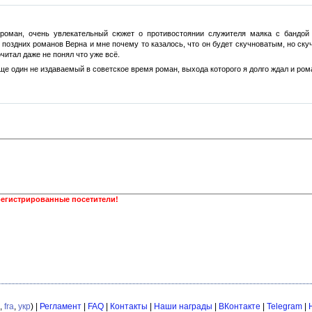
роман, очень увлекательный сюжет о противостоянии служителя маяка с бандой 
 поздних романов Верна и мне почему то казалось, что он будет скучноватым, но скуч
дочитал даже не понял что уже всё.
ще один не издаваемый в советское время роман, выхода которого я долго ждал и ром
регистрированные посетители!
,
fra
,
укр
) |
Регламент
|
FAQ
|
Контакты
|
Наши награды
|
ВКонтакте
|
Telegram
|