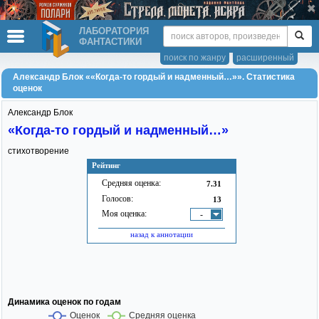
ЛАБОРАТОРИЯ
ФАНТАСТИКИ
поиск по жанру
расширенный
Александр Блок ««Когда-то гордый и надменный…»». Статистика
оценок
Александр Блок
«Когда-то гордый и надменный…»
стихотворение
Рейтинг
Средняя оценка:
7.31
Голосов:
13
Моя оценка:
-
назад к аннотации
Динамика оценок по годам