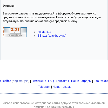
Экспорт:
Вы можете разместить на другом сайте (форуме, блоге) картинку со
средней оценкой этого произведения. Посетители будут видеть всегда
актуальную, мгновенно обновляемую среднюю оценку.
HTML-код
BB-код (для форума)
О сайте
(
eng
,
fra
,
укр
) |
Регламент
|
FAQ
|
Контакты
|
Наши награды
|
ВКонтакте
|
Telegram
|
Наши товары
Любое использование материалов сайта допускается только с указанием
активной ссылки на источник.