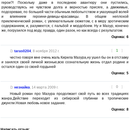
герои?! Поскольку даже в последнюю авантюру они пустились,
руководствуясь не чувством долга и верностью присяге, а движимые,
подозреваю, по большей части обычным любопытством и указующей волей
и влиянием героини-девицы-красавицы. В общем неплохой
приключенческий роман, с увлекательным сюжетом, с в меру эротическим
содержанием, и, разумеется, с пальбой и мордобоем. Ну и Мазур, конечно
же, погрузился под воду, правда, один разок, но как всегда с результатом.
Оценка:
6
[
1
]
taras0204
,
8 ноября 2012 г.
честно говоря мне очень жаль Кирила Мазура,ну ушел бы он в отставку
и занялся своей личной жизнью,всю сознательную жизнь отдал родине и
остался один со своей гордыней
Оценка:
5
[
0
]
незнайка
,
14 марта 2009 г.
Новый роман про Мазура продолжает свой путь во всех традициях
жанра.Действие переходит из сибирской глубинки в тропические
джунгли.Новая любовь новое задание.
Оценка:
8
Написать отзыв: