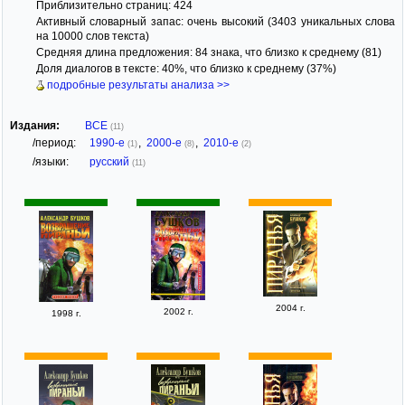
Приблизительно страниц: 424
Активный словарный запас: очень высокий (3403 уникальных слова
на 10000 слов текста)
Средняя длина предложения: 84 знака, что близко к среднему (81)
Доля диалогов в тексте: 40%, что близко к среднему (37%)
подробные результаты анализа >>
Издания:
ВСЕ
(11)
/период:
1990-е
,
2000-е
,
2010-е
(1)
(8)
(2)
/языки:
русский
(11)
2004 г.
2002 г.
1998 г.