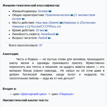
Жанрово-тематический классификатор:
Жанры/поджанры:
Боевик
Общие характеристики:
Приключенческое
|
С множеством
интриг
Место действия:
Наш мир (Земля)
(
Америка
(
Латинская
Америка
)
|
Россия/СССР/Русь
)
Время действия:
20 век
Линейность сюжета:
Линейный
Возраст читателя:
Любой
Всего проголосовало:
37
Аннотация:
Честь и Родина — не пустые слова для человека, прошедшего
школу жизни и однажды принявшего присягу. Мужественно
переносить все тяготы и лишения, не щадить живота своего — это
каперанг Мазур усвоил навсегда... Не забыл он об этом даже в
дебрях Латинской Америки, среди болот и недругов. Но
трогательная любовь — куда же от нее деться?
Входит в:
— цикл
«Шантарский цикл»
> цикл
«Пиранья»
Лингвистический анализ текста: