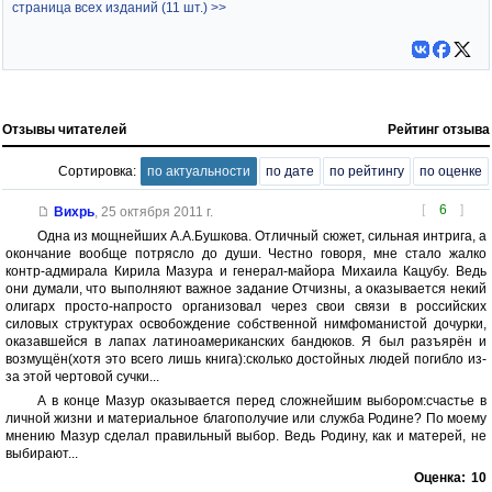
страница всех изданий (11 шт.) >>
Отзывы читателей
Рейтинг отзыва
Сортировка:
по актуальности
по дате
по рейтингу
по оценке
[
6
]
Вихрь
,
25 октября 2011 г.
Одна из мощнейших А.А.Бушкова. Отличный сюжет, сильная интрига, а
окончание вообще потрясло до души. Честно говоря, мне стало жалко
контр-адмирала Кирила Мазура и генерал-майора Михаила Кацубу. Ведь
они думали, что выполняют важное задание Отчизны, а оказывается некий
олигарх просто-напросто организовал через свои связи в российских
силовых структурах освобождение собственной нимфоманистой дочурки,
оказавшейся в лапах латиноамериканских бандюков. Я был разъярён и
возмущён(хотя это всего лишь книга):сколько достойных людей погибло из-
за этой чертовой сучки...
А в конце Мазур оказывается перед сложнейшим выбором:счастье в
личной жизни и материальное благополучие или служба Родине? По моему
мнению Мазур сделал правильный выбор. Ведь Родину, как и матерей, не
выбирают...
Оценка:
10