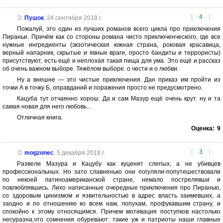
[
4
]
Пушок
,
24 сентября 2018 г.
Пожалуй, это один из лучших романов всего цикла про приключения
Пираньи. Причём как со стороны романа чисто приключенческого, где все
нужные ингредиенты (экзотическая южная страна, роковая красавица,
верный напарник, скрытые и явные враги, просто бандиты и террористы)
присутствуют, есть ещё и неплохая такая пища для ума. Это ещё и рассказ
об очень важном выборе. Тяжёлом выборе. о чести и о любви.
Ну а внешне — это чистые приключения. Дан приказ им пройти из
точки А в точку Б, оправданий и поражения просто не предусмотрено.
Кацуба тут отчаянно хорош. Да и сам Мазур ещё очень крут. ну и та
самая новая для него любовь...
Отличная книга.
Оценка:
9
[
3
]
mogzonec
,
5 декабря 2018 г.
Развели Мазура и Кацубу как куценят слепых, а не убивцев
профессиональных. Но зато славненько они погуляли-попутешествовали
по некоей латиноамериканской стране, немало пострелявши и
повлюблявшись. Лихо написанные очередные приключения про Пиранью,
со здоровым цинизмом и язвительностью в адрес власть заимевших, а
заодно и по отношению ко всем нам, лопухам, профукавшим страну, и
спокойно к этому относящимся. Причем мотивация поступков настолько
несуразна,что сомнения обуревают: такие уж и патриоты наши главные