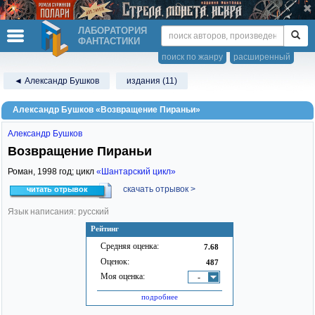
ЛАБОРАТОРИЯ
ФАНТАСТИКИ
поиск по жанру
расширенный
◄ Александр Бушков
издания (11)
Александр Бушков «Возвращение Пираньи»
Александр Бушков
Возвращение Пираньи
Роман,
1998
год; цикл
«Шантарский цикл»
скачать отрывок >
читать отрывок
Язык написания: русский
Рейтинг
Средняя оценка:
7.68
Оценок:
487
Моя оценка:
-
подробнее