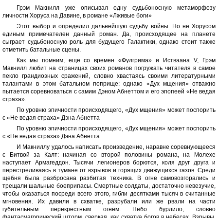
Грэм Макнилл уже описывал одну судьбоносную метаморфозу
личности Хоруса на Давине, в романе «Лживые боги»
Этот выбор и определил дальнейшую судьбу войны. Но не Хорусом
единым примечателен данный роман. Да, происходящее на планете
сыграет судьбоносную роль для будущего Галактики, однако стоит также
отметить батальные сцены.
Как мы помним, еще со времен «Фулгрима» и Истваана V, Грэм
Макнилл любит на страницах своих романов погружать читателя в самое
пекло грандиозных сражений, словно хвастаясь своими литературными
талантами в этом батальном поприще: однако «Дух мщения» отважно
пытается соревноваться с самим Дэном Абнеттом и его эпопеей «Не ведая
страха».
По уровню эпичности происходящего, «Дух мщения» может поспорить
с «Не ведая страха» Дэна Абнетта
По уровню эпичности происходящего, «Дух мщения» может поспорить
с «Не ведая страха» Дэна Абнетта
И Макниллу удалось написать произведение, наравне соревнующееся
с Битвой за Калт: начиная со второй половины романа, на Молехе
наступает Армагеддон. Тысячи легионеров борются, коля друг друга и
перестреливаясь в тумане от взрывов и горящих движущихся газов. Среди
щебня была разбросана разбитая техника. В огне самовозгорались и
трещали шальные боеприпасы. Смертные солдаты, достаточно невезучие,
чтобы оказаться посреди всего этого, гибли десятками тысяч в считанные
мгновения. Их давили в схватке, разрубали или же рвали на части
губительным перекрестным огнём. Небо бурлило, словно
фантасмагорический шторм, сверкая, как схватка богов в небесах. Взрывы,