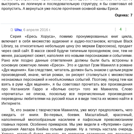
выстроить их логичную и последовательную структуру, я бы советовал её
пропустить. А вернуться уже после прочтения оснвной канвы Ереси.
Оценка:
7
[
4
]
Uhu
,
6 апреля 2016 г.
Серия «Ересь Хоруса», помимо пронумерованных книг цикла,
включает в себя множество аудиокниг и аудио-постановок, которые Black
Library, за относительно небольшую цену (по меркам Евросоюза), продает
через свой сайт. В массе своей будучи типичным проходняком, они, тем не
менее, расширяют сюжет, наполняя его новыми персонажами и событиями.
Рано или поздно данные ответвления должны были быть встроены в
основную сюжетную линию «Ереси». Это и сделал Грэм Макнилл в романе
«Дух мщения». Как следствие, читатель должен быть знаком с целым рядом
произведений, иначе, читая роман, он рискует столкнуться с множеством
незнакомых персонажей и необъяснимых событий. Поэтому, перед тем как
взять в руки «Дух мщения», я бы советовал прочитать все произведения
про Натаниэля Гарро и «Волчью охоту» того же Макнилла. Слово
«прочитать» не описка, поскольку все перечисленные произведения
переведены любителями на русский язык и в виде текста их можно найти в
Интернете.
Те, кто знаком с творчеством Макнилла, уже могут предположить, чего
ожидать от книги. Во-первых, боевик. Масштабный, красочный,
наполненный многообразным насилием и пафосным превозмоганием
главных героев. Особенно примархов. Мы уже видели в «Фулгриме» сцену
удушения Аватара Кхейна голыми руками. Ну а теперь настала очередь
Хоруса, который будет прыгать по корпусам атакующих его десантно-