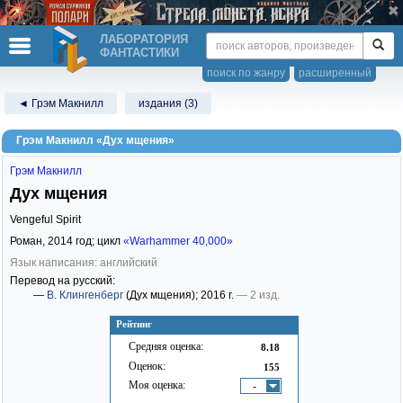
ЛАБОРАТОРИЯ
ФАНТАСТИКИ
поиск по жанру
расширенный
◄ Грэм Макнилл
издания (3)
Грэм Макнилл «Дух мщения»
Грэм Макнилл
Дух мщения
Vengeful Spirit
Роман,
2014
год; цикл
«Warhammer 40,000»
Язык написания: английский
Перевод на русский:
—
В. Клингенберг
(Дух мщения)
; 2016 г.
— 2 изд.
Рейтинг
Средняя оценка:
8.18
Оценок:
155
Моя оценка:
-