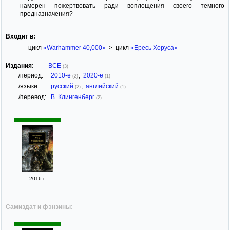
намерен пожертвовать ради воплощения своего темного
предназначения?
Входит в:
— цикл
«Warhammer 40,000»
> цикл
«Ересь Хоруса»
Издания:
ВСЕ
(3)
/период:
2010-е
,
2020-е
(2)
(1)
/языки:
русский
,
английский
(2)
(1)
/перевод:
В. Клингенберг
(2)
2016 г.
Самиздат и фэнзины: