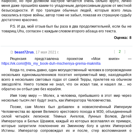
пафосно, но при должном настрое читается очень сильно круто, лично
меня даже прошибло каким-то упадочным, депрессивным духом от местной
безысходности. И про трагедии обычных людей, которые всего лишь
оказались в горне войны, автор тоже не забыл, показав их страшную судьбу
достаточно красочно.
P.S. И да, мой отзыв был бы раза в два продолжительней, если бы не
товарищ Uhu, согласен с каждым словом второго абзаца его текста.
Оценка:
8
[
2
]
beast72rus
,
17 мая 2021 г.
Рецензия представлена проектом «Мои книги» —
https://vk.com/@its_my_book-duh-mscheniya-grema-maknilla
Когда-то, очень давно, один могущественный человек в сопровождении
нескольких единомышленников посетил неприметный мир, находящийся
всего в нескольких световых годах от самой Терры, прилетев на обычном
звездолёте. Никто толком не знал, что он искал там, и нашел ли… но
обратно он отбыл уже без корабля.
Имя тому миру — Молех, а человека, прибывшего в этот мир через
несколько тысяч лет будут знать, как Императора Человечества.
Позже, сам Молех был добавлен в новоиспечённый Империум
Человечества во время Великого крестового похода в М30, объединенный
силой четырёх легионов: Тёмных Ангелов, Лунных Волков, Детей
Императора и Белых Шрамов, каждый из которых возглавлял их примарх,
которые запретили поклонение их Змеиному богу в целях Имперской
Истины. Император сопровождал их и после, стер воспоминания о