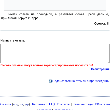
Наконец вернулись старые герои первой трилогии — Локен, Абаддон,
Маленький Хорус и даже, в каком-то смысле, Тарик.
Роман совсем не проходной, а развивает сюжет Ереси дальше,
приближая Хоруса к Терре.
Оценка:
8
Написать отзыв:
Писать отзывы могут только зарегистрированные посетители!
Регистрация
Подписаться на отзывы о произведении
О сайте
(
eng
,
fra
,
укр
) |
Регламент
|
FAQ
|
Контакты
|
Наши награды
|
ВКонтакте