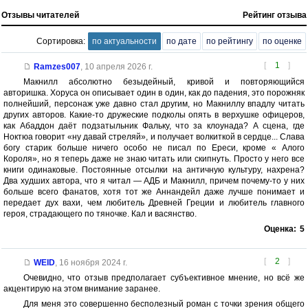
Отзывы читателей
Рейтинг отзыва
Сортировка:
по актуальности
по дате
по рейтингу
по оценке
[
1
]
Ramzes007
,
10 апреля 2026 г.
Макнилл абсолютно безыдейный, кривой и повторяющийся
авторишка. Хоруса он описывает один в один, как до падения, это порожняк
полнейший, персонаж уже давно стал другим, но Макниллу впадлу читать
других авторов. Какие-то дружеские подколы опять в верхушке офицеров,
как Абаддон даëт подзатыльник Фальку, что за клоунада? А сцена, где
Ноктюа говорит «ну давай стреляй», и получает волкиткой в сердце... Слава
богу старик больше ничего особо не писал по Ереси, кроме « Алого
Короля», но я теперь даже не знаю читать или скипнуть. Просто у него все
книги одинаковые. Постоянные отсылки на античную культуру, нахрена?
Два худших автора, что я читал — АДБ и Макнилл, причем почему-то у них
больше всего фанатов, хотя тот же Аннандейл даже лучше понимает и
передает дух вахи, чем любитель Древней Греции и любитель главного
героя, страдающего по тяночке. Кал и васянство.
Оценка:
5
[
2
]
WEID
,
16 ноября 2024 г.
Очевидно, что отзыв предполагает субъективное мнение, но всё же
акцентирую на этом внимание заранее.
Для меня это совершенно бесполезный роман с точки зрения общего