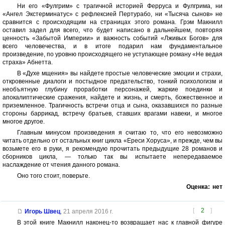
Ни его «Фулгрим» с трагичной историей Ферруса и Фулгрима, ни
«Ангел Экстерминатус» с рефлексией Пертурабо, ни «Тысяча сынов» не
сравнится с происходящим на страницах этого романа. Грэм Макнилл
оставил задел для всего, что будет написано в дальнейшем, повторяя
ценность «Забытой Империи» и важность событий «Лживых Богов» для
всего человечества, и в итоге подарил нам фундаментальное
произведение, по уровню происходящего не уступающее роману «Не ведая
страха» Абнетта.
В «Духе мщения» вы найдете простые человеческие эмоции и страхи,
откровенные диалоги и постыдное предательство, тонкий психологизм и
необъятную глубину проработки персонажей, жаркие поединки и
апокалиптические сражения, найдете и жизнь, и смерть, божественное и
приземленное. Трагичность встречи отца и сына, оказавшихся по разные
стороны баррикад, встречу братьев, ставших врагами навеки, и многое
многое другое.
Главным минусом произведения я считаю то, что его невозможно
читать отдельно от остальных книг цикла «Ереси Хоруса», и прежде, чем вы
возьмете его в руки, я рекомендую прочитать предыдущие 28 романов и
сборников цикла, — только так вы испытаете непередаваемое
наслаждение от чтения данного романа.
Оно того стоит, поверьте.
Оценка:
нет
[
2
]
Игорь Швец
,
21 апреля 2016 г.
В этой книге Макнилл наконец-то возвращает нас к главной фигуре