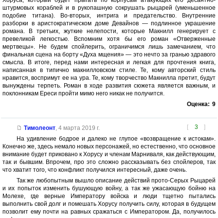
штурмовых кораблей и в рукопашную сокрушать рыцарей (уменьшенное
подобие титана). Во-вторых, интрига и предательство. Внутренние
разборки в аристократическом доме Девайнов — подлинное украшение
романа. В третьих, жуткие нелепости, которые Макнилл генерирует с
превеликой легкостью. Вспомним хотя бы его роман «Отверженные
мертвецы». Не будем спойлерить, ограничимся лишь замечанием, что
финальная сцена на борту «Духа мщения» — это нечто за гранью здравого
смысла. В итоге, перед нами интересная и легкая для прочтения книга,
написанная в типично макнилловском стиле. Те, кому авторский стиль
нравится, воспримут ее на ура. Те, кому творчество Макнилла претит, будут
вынуждены терпеть. Роман в ходе развития сюжета является важным, и
поклонникам Ереси пройти мимо него никак не получится.
Оценка:
9
[
3
]
Тимолеонт
,
4 марта 2019 г.
На удивление бодрое и далеко не глупое «возвращение к истокам».
Конечно же, здесь немало новых персонажей, но естественно, что основное
внимание будет приковано к Хорусу и членам Марниваля, как действующим,
так и бывшим. Впрочем, про это сложно рассказывать без спойлеров, так
что хватит того, что конфликт получился интересный, даже очень.
Так же любопытным вышло описание действий прото-Серых Рыцарей
и их попыток изменить бушующую войну, а так же ужасающую бойню на
Молехе, где верные Императору войска и люди тщетно пытались
выполнить свой долг и помешать Хорусу получить силу, которая в будущем
позволит ему почти на равных сражаться с Императором. Да, получилось