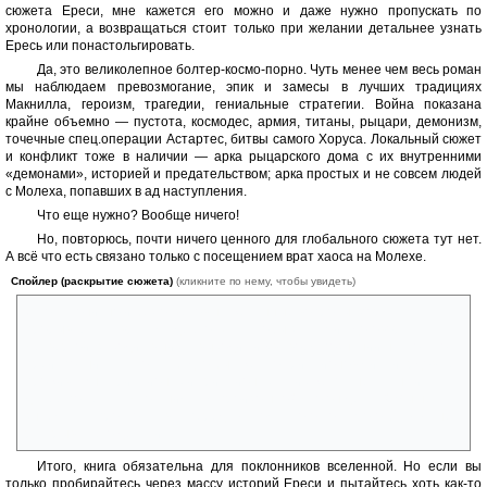
сюжета Ереси, мне кажется его можно и даже нужно пропускать по
хронологии, а возвращаться стоит только при желании детальнее узнать
Ересь или понастольгировать.
Да, это великолепное болтер-космо-порно. Чуть менее чем весь роман
мы наблюдаем превозмогание, эпик и замесы в лучших традициях
Макнилла, героизм, трагедии, гениальные стратегии. Война показана
крайне объемно — пустота, космодес, армия, титаны, рыцари, демонизм,
точечные спец.операции Астартес, битвы самого Хоруса. Локальный сюжет
и конфликт тоже в наличии — арка рыцарского дома с их внутренними
«демонами», историей и предательством; арка простых и не совсем людей
с Молеха, попавших в ад наступления.
Что еще нужно? Вообще ничего!
Но, повторюсь, почти ничего ценного для глобального сюжета тут нет.
А всё что есть связано только с посещением врат хаоса на Молехе.
Спойлер (раскрытие сюжета)
(кликните по нему, чтобы увидеть)
И то лаконично и без ответов на желанные вопросы. Хорус
прорывается к вратам, где его Батя якобы заключил договор с
Четверкой, заходит в них,... выходит и «в своём познании настолько
преисполнился, что как будто бы уже сто триллионов миллиардов лет
проживаю на триллионах и триллионах таких же планет»... ну и
далее по тексту. Что с ним там произошло? Что он делал? Мы не
знаем. Нас просто ставят перед фактом какого-то лютого баффа, не
раскрывая его детали.
Итого, книга обязательна для поклонников вселенной. Но если вы
только пробирайтесь через массу историй Ереси и пытайтесь хоть как-то