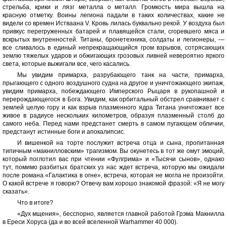
стрельба, крики и лязг металла о металл. Громкость мира вышла на
красную отметку. Воины легиона падали в таких количествах, какие не
видели со времен Истваана V. Кровь лилась буквально рекой. У воздуха был
привкус перегруженных батарей и плавящейся стали, сгоревшего мяса и
вскрытых внутренностей. Титаны, бронетехника, солдаты и легионеры, —
все сливалось в единый непрекращающийся гром взрывов, сотрясающих
землю тяжелых ударов и обжигающих грозовых ливней невероятно яркого
света, которые выжигали все, чего касались.
Мы увидим примарха, разрубающего танк на части, примарха,
прыгающего с одного воздушного судна на другое и уничтожающего экипаж,
увидим примарха, побеждающего Имперского Рыцаря в рукопашной и
перерождающегося в Бога. Увидим, как орбитальный обстрел сравнивает с
землей целую гору и как взрыв плазменного ядра Титана уничтожает все
живое в радиусе нескольких километров, образуя плазменный столб до
самого неба. Перед нами предстанет смерть в самом пугающем обличии,
предстанут истинные боги и апокалипсис.
И вишенкой на торте послужит встреча отца и сына, пропитанная
типичным «макнилловским» трагизмом. Вы окунетесь в тот же омут эмоций,
который поглотил вас при чтении «Фулгрима» и «Тысячи сынов», однако
тут, помимо разбитых братских уз нас ждет встреча, которую мы ожидали
после романа «Галактика в огне», встреча, которая не могла не произойти.
О какой встрече я говорю? Отвечу вам хорошо знакомой фразой: «Я не могу
сказать».
Что в итоге?
«Дух мщения», бесспорно, является главной работой Грэма Макнилла
в Ереси Хоруса (да и во всей вселенной Warhammer 40 000).