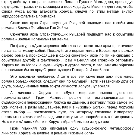
отряд действует по распоряжению Лемана Русса и Малкадора, преследуя
одну цель — разметить коридоры и переходы Духа Мщения для того, чтобы
Свора Русса могла атаковать Хоруса, следуя по этим меткам внутри
коридоров флагмана примарха.
Сюжетная арка Странствующих Рыцарей подводит нас к событиям
романа «Волчья Погибель» Гая Хейли.
Сюжетная арка Странствующих Рыцарей подводит нас к событиям
романа «Волчья Погибель» Гая Хейли.
По факту, в «Духе мщения» обе главные сюжетные арки практически
не связаны между собой. Пожалуй, это первая книга в Ереси, где в рамках
одного романа происходящее в одной сюжетной арке почти не связано с
событиями другой; и фактически, Грэм Макнилл мог спокойно отправить
Хоруса не на Молех, а куда-нибудь в другое место, и это никаким образом
не повлияло бы на арку Странствующих Рыцарей. И наоборот.
Это довольно необычно. И хотя все эти сюжетные арки под конец
романа объединяются, следуют они по большей части независимо друг от
друга, объединённые лишь вокруг личности Хоруса Луперкаля.
А личность Хоруса в «Духе мщения» вышла довольно
примечательной. Грэм Макнилл решил не останавливаться на
судьбоносном перерождении Хоруса на Давине, и повторил тоже самое, но
уже Молехе, в разы масштабнее. Как и в «Лживых Богах», перед Хорусом
стоял выбор — последовать пути, по которому следовал Император
несколько тысячелетий назад, или отступить и попробовать всё исправить.
Но как и в «Лживых богах», Хорус выбрал большее из двух зол.
Грэм Макнилл уже описывал одну судьбоносную метаморфозу
личности Хоруса на Давине, в романе «Лживые боги»