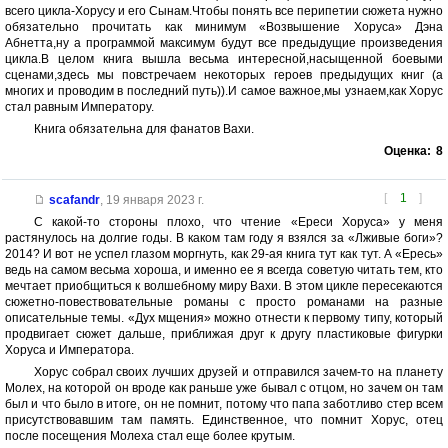
всего цикла-Хорусу и его Сынам.Чтобы понять все перипетии сюжета нужно
обязательно прочитать как минимум «Возвышение Хоруса» Дэна
Абнетта,ну а программой максимум будут все предыдущие произведения
цикла.В целом книга вышла весьма интересной,насыщенной боевыми
сценами,здесь мы повстречаем некоторых героев предыдущих книг (а
многих и проводим в последний путь)).И самое важное,мы узнаем,как Хорус
стал равным Императору.
Книга обязательна для фанатов Вахи.
Оценка:
8
[
1
]
scafandr
,
19 января 2023 г.
С какой-то стороны плохо, что чтение «Ереси Хоруса» у меня
растянулось на долгие годы. В каком там году я взялся за «Лживые боги»?
2014? И вот не успел глазом моргнуть, как 29-ая книга тут как тут. А «Ересь»
ведь на самом весьма хороша, и именно ее я всегда советую читать тем, кто
мечтает приобщиться к волшебному миру Вахи. В этом цикле пересекаются
сюжетно-повествовательные романы с просто романами на разные
описательные темы. «Дух мщения» можно отнести к первому типу, который
продвигает сюжет дальше, приближая друг к другу пластиковые фигурки
Хоруса и Императора.
Хорус собрал своих лучших друзей и отправился зачем-то на планету
Молех, на которой он вроде как раньше уже бывал с отцом, но зачем он там
был и что было в итоге, он не помнит, потому что папа заботливо стер всем
присутствовавшим там память. Единственное, что помнит Хорус, отец
после посещения Молеха стал еще более крутым.