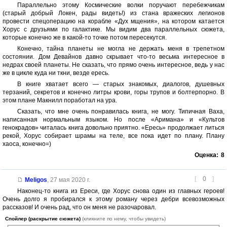
Параллельно этому Космические волки поручают перебежчикам
(старый добрый Локен, рады видеть!) из стана вражеских легионов
провести спецоперацию на корабле «Дух мщения», на котором катается
Хорус с друзьями по галактике. Мы видим два параллельных сюжета,
которые конечно же в какой-то точке потом пересекутся.
Конечно, тайна планеты не могла не держать меня в трепетном
состоянии. Дом Девайнов давно скрывает что-то весьма интересное в
недрах своей планеты. Не сказать, что прямо очень интересное, ведь у нас
же в цикле куда ни ткни, везде ересь.
В книге хватает всего — старых знакомых, диалогов, душевных
терзаний, секретов и конечно литры крови, горы трупов и болтерпорно. В
этом плане Макнилл поработал на ура.
Сказать, что мне очень понравилась книга, не могу. Типичная Ваха,
написанная нормальным языком. Но после «Аримана» и «Культов
генокрадов» читалась книга довольно приятно. «Ересь» продолжает литься
рекой, Хорус собирает шрамы на теле, все пока идет по плану. Плану
хаоса, конечно=)
Оценка:
8
[
0
]
Meligos
,
27 мая 2020 г.
Наконец-то книга из Ереси, где Хорус снова один из главных героев!
Очень долго я пробирался к этому роману через дебри всевозможных
рассказов! И очень рад, что он меня не разочаровал.
Спойлер (раскрытие сюжета)
(кликните по нему, чтобы увидеть)