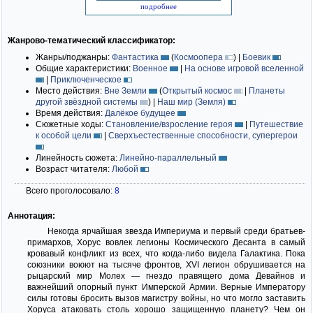
подробнее
Жанрово-тематический классификатор:
Жанры/поджанры:
Фантастика
(
Космоопера
)
|
Боевик
Общие характеристики:
Военное
|
На основе игровой вселенной
|
Приключенческое
Место действия:
Вне Земли
(
Открытый космос
|
Планеты
другой звёздной системы
)
|
Наш мир (Земля)
Время действия:
Далёкое будущее
Сюжетные ходы:
Становление/взросление героя
|
Путешествие
к особой цели
|
Сверхъестественные способности, супергерои
Линейность сюжета:
Линейно-параллельный
Возраст читателя:
Любой
Всего проголосовало:
8
Аннотация:
Некогда ярчайшая звезда Империума и первый среди братьев-
примархов, Хорус вовлек легионы Космического Десанта в самый
кровавый конфликт из всех, что когда-либо видела Галактика. Пока
союзники воюют на тысяче фронтов, XVI легион обрушивается на
рыцарский мир Молех — гнездо правящего дома Девайнов и
важнейший опорный пункт Имперской Армии. Верные Императору
силы готовы бросить вызов магистру войны, но что могло заставить
Хоруса атаковать столь хорошо защищенную планету? Чем он