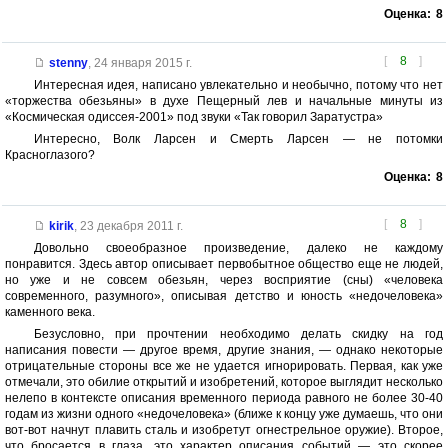
Оценка:
8
[
8
]
stenny
,
24 января 2015 г.
Интересная идея, написано увлекательно и необычно, потому что нет
«торжества обезьяны» в духе Пещерный лев и начальные минуты из
«Космическая одиссея-2001» под звуки «Так говорил Заратустра»
Интересно, Волк Ларсен и Смерть Ларсен — не потомки
Красноглазого?
Оценка:
8
[
8
]
kirik
,
23 декабря 2011 г.
Довольно своеобразное произведение, далеко не каждому
понравится. Здесь автор описывает первобытное общество еще не людей,
но уже и не совсем обезьян, через восприятие (сны) «человека
современного, разумного», описывая детство и юность «недочеловека»
каменного века.
Безусловно, при прочтении необходимо делать скидку на год
написания повести — другое время, другие знания, — однако некоторые
отрицательные стороны все же не удается игнорировать. Первая, как уже
отмечали, это обилие открытий и изобретений, которое выглядит несколько
нелепо в контексте описания временного периода равного не более 30-40
годам из жизни одного «недочеловека» (ближе к концу уже думаешь, что они
вот-вот начнут плавить сталь и изобретут огнестрельное оружие). Второе,
что бросается в глаза, это характер описания событий — это скорее