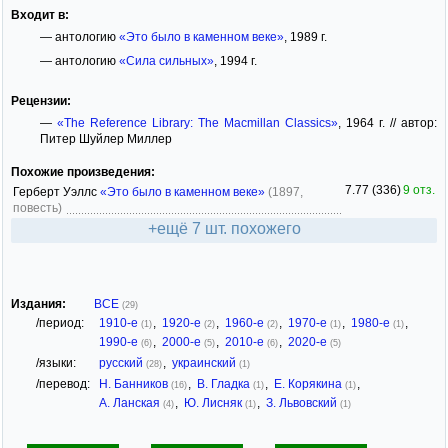
Входит в:
— антологию
«Это было в каменном веке»
, 1989 г.
— антологию
«Сила сильных»
, 1994 г.
Рецензии:
—
«The Reference Library: The Macmillan Classics»
, 1964 г. // автор:
Питер Шуйлер Миллер
Похожие произведения:
7.77 (336)
9 отз.
Герберт Уэллс
«Это было в каменном веке»
(1897,
повесть)
+ещё 7 шт. похожего
Издания:
ВСЕ
(29)
/период:
1910-е
,
1920-е
,
1960-е
,
1970-е
,
1980-е
,
(1)
(2)
(2)
(1)
(1)
1990-е
,
2000-е
,
2010-е
,
2020-е
(6)
(5)
(6)
(5)
/языки:
русский
,
украинский
(28)
(1)
/перевод:
Н. Банников
,
В. Гладка
,
Е. Корякина
,
(16)
(1)
(1)
А. Ланская
,
Ю. Лисняк
,
З. Львовский
(4)
(1)
(1)