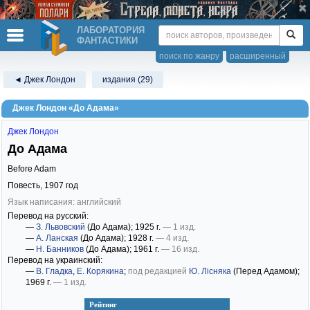
ЛАБОРАТОРИЯ
ФАНТАСТИКИ
поиск по жанру
расширенный
◄ Джек Лондон
издания (29)
Джек Лондон «До Адама»
Джек Лондон
До Адама
Before Adam
Повесть,
1907
год
Язык написания: английский
Перевод на русский:
—
З. Львовский
(До Адама)
; 1925 г.
— 1 изд.
—
А. Ланская
(До Адама)
; 1928 г.
— 4 изд.
—
Н. Банников
(До Адама)
; 1961 г.
— 16 изд.
Перевод на украинский:
—
В. Гладка
,
Е. Корякина
;
под редакцией
Ю. Лісняка
(Перед Адамом)
;
1969 г.
— 1 изд.
Рейтинг