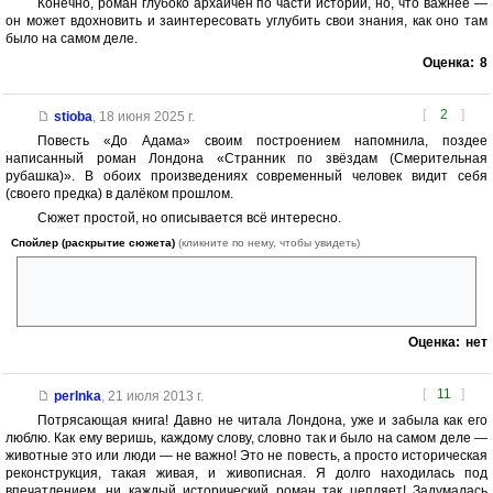
Конечно, роман глубоко архаичен по части истории, но, что важнее —
он может вдохновить и заинтересовать углубить свои знания, как оно там
было на самом деле.
Оценка:
8
[
2
]
stioba
,
18 июня 2025 г.
Повесть «До Адама» своим построением напомнила, поздее
написанный роман Лондона «Странник по звёздам (Смерительная
рубашка)». В обоих произведениях современный человек видит себя
(своего предка) в далёком прошлом.
Сюжет простой, но описывается всё интересно.
Спойлер (раскрытие сюжета)
(кликните по нему, чтобы увидеть)
Читая ждёшь, что вот-вот состоится схватка с Красным глазом, из
которой главный герой выйдет победителем, а Красный глаз
повержен. Но в итоге всё происходит иначе)
Оценка:
нет
[
11
]
perInka
,
21 июля 2013 г.
Потрясающая книга! Давно не читала Лондона, уже и забыла как его
люблю. Как ему веришь, каждому слову, словно так и было на самом деле —
животные это или люди — не важно! Это не повесть, а просто историческая
реконструкция, такая живая, и живописная. Я долго находилась под
впечатлением, ни каждый исторический роман так цепляет! Задумалась