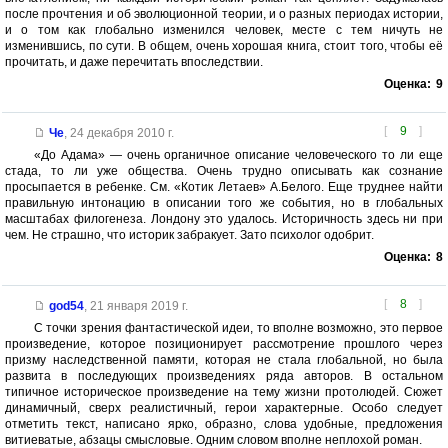
после прочтения и об эволюционной теории, и о разных периодах истории,
и о том как глобально изменился человек, месте с тем ничуть не
изменившись, по сути. В общем, очень хорошая книга, стоит того, чтобы её
прочитать, и даже перечитать впоследствии.
Оценка:
9
[
9
]
Че
,
24 декабря 2010 г.
«До Адама» — очень органичное описание человеческого то ли еще
стада, то ли уже общества. Очень трудно описывать как сознание
просыпается в ребенке. См. «Котик Летаев» А.Белого. Еще труднее найти
правильную интонацию в описании того же события, но в глобальных
масштабах филогенеза. Лондону это удалось. Историчность здесь ни при
чем. Не страшно, что историк забракует. Зато психолог одобрит.
Оценка:
8
[
8
]
god54
,
21 января 2019 г.
С точки зрения фантастической идеи, то вполне возможно, это первое
произведение, которое позиционирует рассмотрение прошлого через
призму наследственной памяти, которая не стала глобальной, но была
развита в последующих произведениях ряда авторов. В остальном
типичное историческое произведение на тему жизни протолюдей. Сюжет
динамичный, сверх реалистичный, герои характерные. Особо следует
отметить текст, написано ярко, образно, слова удобные, предложения
витиеватые, абзацы смысловые. Одним словом вполне неплохой роман.