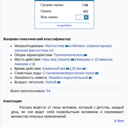
Средняя оценка:
7.96
Оценок:
422
Моя оценка:
-
подробнее
Жанрово-тематический классификатор:
Жанры/поджанры:
Фантастика
(
«Мягкая» (гуманитарная)
научная фантастика
)
Общие характеристики:
Приключенческое
Место действия:
Наш мир (Земля)
(
Америка
(
Северная
Америка
)
)
Время действия:
Каменный век
|
20 век
Сюжетные ходы:
Становление/взросление героя
Линейность сюжета:
Линейно-параллельный
Возраст читателя:
Любой
Всего проголосовало:
54
Аннотация:
Рассказ ведётся от лица человека, который с детства, каждый
день, во сне видит себя первобытным человеком и переживает
множество опасных приключений.
©
ffzm