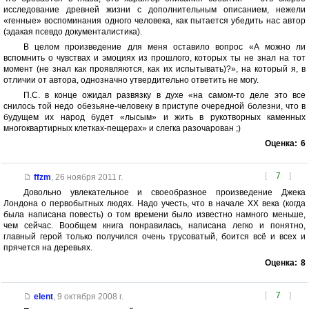
исследование древней жизни с дополнительным описанием, нежели
«генные» воспоминания одного человека, как пытается убедить нас автор
(эдакая псевдо документалистика).
В целом произведение для меня оставило вопрос «А можно ли
вспомнить о чувствах и эмоциях из прошлого, которых ты не знал на тот
момент (не знал как проявляются, как их испытывать)?», на который я, в
отличии от автора, однозначно утвердительно ответить не могу.
П.С. в конце ожидал развязку в духе «на самом-то деле это все
снилось той недо обезьяне-человеку в приступе очередной болезни, что в
будущем их народ будет «лысым» и жить в рукотворных каменных
многоквартирных клетках-пещерах» и слегка разочарован ;)
Оценка:
6
[
7
]
ffzm
,
26 ноября 2011 г.
Довольно увлекательное и своеобразное произведение Джека
Лондона о первобытных людях. Надо учесть, что в начале ХХ века (когда
была написана повесть) о том времени было известно намного меньше,
чем сейчас. Вообщем книга понравилась, написана легко и понятно,
главный герой только получился очень трусоватый, боится всё и всех и
прячется на деревьях.
Оценка:
8
[
7
]
elent
,
9 октября 2008 г.