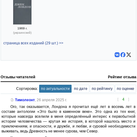
1969 г.
(украинский)
страница всех изданий (29 шт.) >>
Отзывы читателей
Рейтинг отзыва
Сортировка:
по актуальности
по дате
по рейтингу
по оценке
[
4
]
Тимолеонт
,
26 апреля 2025 г.
Ого, так оказывается, Лондона я прочитал ещё лет в восемь лет в
составе антологии «Это было в каменном веке». Это одна из тех книг,
которые навсегда вселили в меня определённый интерес к первобытной
истории человечества — крутая же история, в которой нашлось место и
приключениям, и опасности, и дружбе, и любви, и суровой необходимости
выживать, ведь Древность не менее сурова, чем Север.