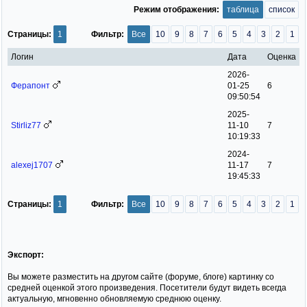
Режим отображения:
таблица
список
Страницы:
1
Фильтр:
Все
10
9
8
7
6
5
4
3
2
1
Логин
Дата
Оценка
2026-
Ферапонт
01-25
6
09:50:54
2025-
Stirliz77
11-10
7
10:19:33
2024-
alexej1707
11-17
7
19:45:33
Страницы:
1
Фильтр:
Все
10
9
8
7
6
5
4
3
2
1
Экспорт:
Вы можете разместить на другом сайте (форуме, блоге) картинку со
средней оценкой этого произведения. Посетители будут видеть всегда
актуальную, мгновенно обновляемую среднюю оценку.