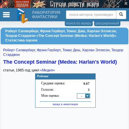
ЛАБОРАТОРИЯ
ФАНТАСТИКИ
поиск по жанру
расширенный
Роберт Силверберг, Фрэнк Герберт, Томас Диш, Харлан Эллисон,
Теодор Старджон «The Concept Seminar (Medea: Harlan's World)».
Статистика оценок
Роберт Силверберг
,
Фрэнк Герберт
,
Томас Диш
,
Харлан Эллисон
,
Теодор
Старджон
The Concept Seminar (Medea: Harlan's World)
статья,
1985
год; цикл
«Медея»
Рейтинг
Средняя оценка:
6.67
Голосов:
3
Моя оценка:
-
назад к аннотации