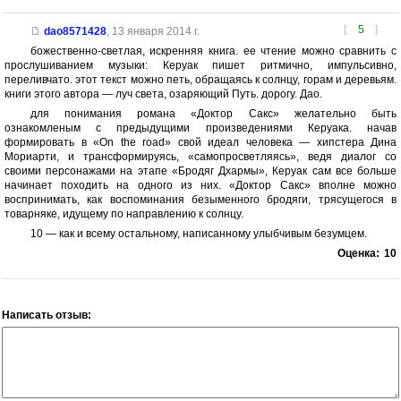
[
5
]
dao8571428
,
13 января 2014 г.
божественно-светлая, искренняя книга. ее чтение можно сравнить с
прослушиванием музыки: Керуак пишет ритмично, импульсивно,
переливчато. этот текст можно петь, обращаясь к солнцу, горам и деревьям.
книги этого автора — луч света, озаряющий Путь. дорогу. Дао.
для понимания романа «Доктор Сакс» желательно быть
ознакомленым с предыдущими произведениями Керуака. начав
формировать в «On the road» свой идеал человека — хипстера Дина
Мориарти, и трансформируясь, «самопросветляясь», ведя диалог со
своими персонажами на этапе «Бродяг Дхармы», Керуак сам все больше
начинает походить на одного из них. «Доктор Сакс» вполне можно
воспринимать, как воспоминания безыменного бродяги, трясущегося в
товарняке, идущему по направлению к солнцу.
10 — как и всему остальному, написанному улыбчивым безумцем.
Оценка:
10
Написать отзыв: