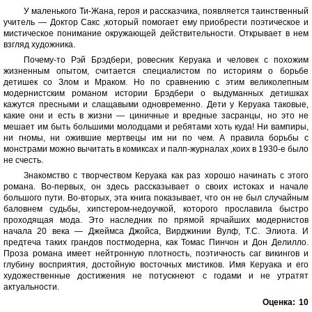
У маленького Ти-Жана, героя и рассказчика, появляется таинственный
учитель — Доктор Сакс ,который помогает ему приобрести поэтическое и
мистическое понимание окружающей действительности. Открывает в нем
взгляд художника.
Почему-то Рэй Брэдбери, ровесник Керуака и человек с похожим
жизненным опытом, считается специалистом по историям о борьбе
детишек со Злом и Мраком. Но по сравнению с этим великолепным
модернистским романом истории Брэдбери о выдуманных детишках
кажутся пресными и слащавыми одновременно. Дети у Керуака таковые,
какие они и есть в жизни — циничные и вредные засранцы, но это не
мешает им быть большими молодцами и ребятами хоть куда! Ни вампиры,
ни гномы, ни ожившие мертвецы им ни по чем. А правила борьбы с
монстрами можно вычитать в комиксах и палп-журналах ,коих в 1930-е было
не счесть.
Знакомство с творчеством Керуака как раз хорошо начинать с этого
романа. Во-первых, он здесь рассказывает о своих истоках и начале
большого пути. Во-вторых, эта книга показывает, что он не был случайным
баловнем судьбы, хипстером-недоучкой, которого прославила быстро
проходящая мода. Это наследник по прямой ярчайших модернистов
начала 20 века — Джеймса Джойса, Вирджинии Вулф, Т.С. Элиота. И
предтеча таких грандов постмодерна, как Томас Пинчон и Дон Делилло.
Проза романа имеет нейтронную плотность, поэтичность саг викингов и
глубину восприятия, достойную восточных мистиков. Имя Керуака и его
художественные достижения не потускнеют с годами и не утратят
актуальности.
Оценка:
10