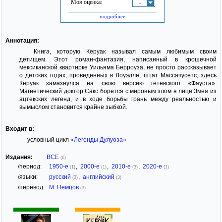
Моя оценка:
-
подробнее
Аннотация:
Книга, которую Керуак называл самым любимым своим
детищем. Этот роман-фантазия, написанный в крошечной
мексиканской квартирке Уильяма Берроуза, не просто рассказывает
о детских годах, проведенных в Лоуэлле, штат Массачусетс; здесь
Керуак замахнулся на свою версию гётевского «Фауста».
Магнетический доктор Сакс борется с мировым злом в лице Змея из
ацтекских легенд, и в ходе борьбы грань между реальностью и
вымыслом становится крайне зыбкой.
Входит в:
— условный цикл
«Легенды Дулуоза»
Издания:
ВСЕ
(6)
/период:
1950-е
,
2000-е
,
2010-е
,
2020-е
(1)
(1)
(3)
(1)
/языки:
русский
,
английский
(3)
(3)
/перевод:
М. Немцов
(3)