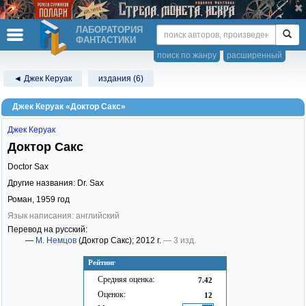
ЛАБОРАТОРИЯ
ФАНТАСТИКИ
поиск по жанру
расширенный
◄ Джек Керуак
издания (6)
Джек Керуак «Доктор Сакс»
Джек Керуак
Доктор Сакс
Doctor Sax
Другие названия: Dr. Sax
Роман,
1959
год
Язык написания: английский
Перевод на русский:
—
М. Немцов
(Доктор Сакс)
; 2012 г.
— 3 изд.
Рейтинг
Средняя оценка:
7.42
Оценок:
12