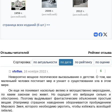
2006 г.
2012 г.
1959 г.
(английский)
(английский)
(английский)
страница всех изданий (6 шт.) >>
Отзывы читателей
Рейтинг отзыва
Сортировка:
по актуальности
по дате
по рейтингу
по оценке
[
6
]
vfvfhm
,
16 ноября 2022 г.
Невероятно мощное поэтическое высказывание о детстве. О том, как
маленький человек постигает мир и узнает о существовании зла в этом
мире.
Он еще не понимает насколько велико и могущественно мироздание,
по каким законам оно живет. Но ощущает его вибрации сильно и
обостренно. Поэтому выдумывает фантастические объяснения простым
вещам. (Например страшное наводнение оборачивается пробуждением
Мирового Змея, которого необходимо укротить, чтобы избежать всеобщей
гибели).