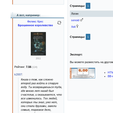
Страницы:
1
Логин
А вот, например:
senoid
Феликс Крес
Брошенное королевство
Xeli
Страницы:
1
Экспорт:
2011
Вы можете разместить на другом
Рейтинг:
7.56
(124)
HTM
k2007
:
BB-
Книга о том, как сложно
второй раз войти в старую
воду. Ты возвращаешься туда,
где много лет назад был
счастлив, и оказывается, что
все изменилось. Тех людей,
которых ты знал, уже нет,
они стали другими, завели
семью, торговое дело,