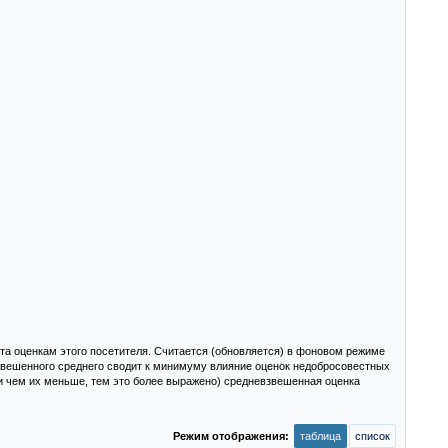
та оценкам этого посетителя. Считается (обновляется) в фоновом режиме
взвешенного среднего сводит к минимуму влияние оценок недобросовестных
и чем их меньше, тем это более выражено) средневзвешенная оценка
Режим отображения:
таблица
список