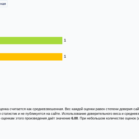
тная
енка считается как средневзвешенная. Вес каждой оценки равен степени доверия сай
и статистик и не публикуется на сайте. Использование доверительного веса и средне
о оценкам этого произведения даёт значение
6.00
. При небольшом количестве оценок (