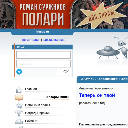
fantlab ru
регистрация
|
забыли пароль?
вход
OK
Анатолий Герасименко «Тепер
Анатолий Герасименко
Главная
Теперь он твой
Авторы, книги
рассказ,
2017
год
Новинки и планы
Награды, премии
Рейтинги
Гистограмма распределения о