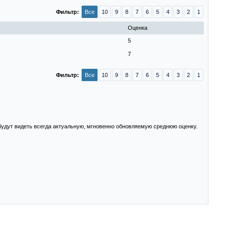
Фильтр:
Все
10
9
8
7
6
5
4
3
2
1
Оценка
5
7
Фильтр:
Все
10
9
8
7
6
5
4
3
2
1
 будут видеть всегда актуальную, мгновенно обновляемую среднюю оценку.