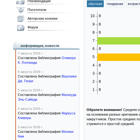
Рекомендации
обычная
гендерная
возрас
Посетители
Авторские колонки
Форум
информация, новости
7 августа 2026 г.
Составлена библиография
Оливера
К. Лэнгмида
6 августа 2026 г.
Составлена библиография
Вероники
Дж. Генри
5 августа 2026 г.
Составлена библиография
Махмуда
Эль-Сайеда
4 августа 2026 г.
Обратите внимание!
Средняя оц
Составлена библиография
Маркуса
на основании разных критериев 
Кливера
накрутчиков. Простое среднее п
стремится к простой средней.
3 августа 2026 г.
Составлена библиография
Моники
Ким