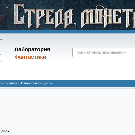
Лаборатория
Фантастики
ь он твой». Статистика оценок
ценок