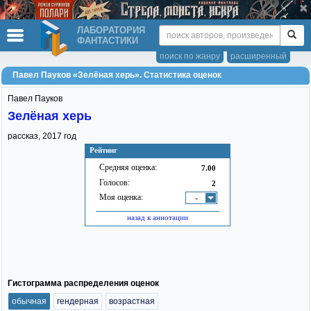
ЛАБОРАТОРИЯ
ФАНТАСТИКИ
поиск по жанру
расширенный
Павел Пауков «Зелёная херь». Статистика оценок
Павел Пауков
Зелёная херь
рассказ,
2017
год
Рейтинг
Средняя оценка:
7.00
Голосов:
2
Моя оценка:
-
назад к аннотации
Гистограмма распределения оценок
обычная
гендерная
возрастная