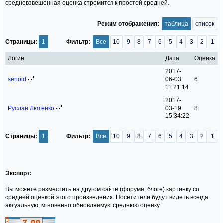
средневзвешенная оценка стремится к простой средней.
Режим отображения:
таблица
список
Страницы:
1
Фильтр:
Все
10
9
8
7
6
5
4
3
2
1
Логин
Дата
Оценка
2017-
senoid
06-03
6
11:21:14
2017-
Руслан Лютенко
03-19
8
15:34:22
Страницы:
1
Фильтр:
Все
10
9
8
7
6
5
4
3
2
1
Экспорт:
Вы можете разместить на другом сайте (форуме, блоге) картинку со
средней оценкой этого произведения. Посетители будут видеть всегда
актуальную, мгновенно обновляемую среднюю оценку.