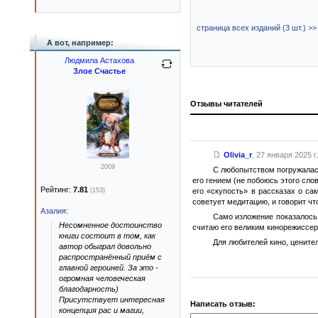
страница всех изданий (3 шт.) >>
А вот, например:
Людмила Астахова
Злое Счастье
Отзывы читателей
Olivia_r
,
27 января 2025 г.
2009
С любопытством погружалась
его гением (не побоюсь этого сло
Рейтинг:
7.81
(153)
его «скупость» в рассказах о са
советует медитацию, и говорит что
Азалия
:
Само изложение показалось 
Несомненное достоинство
считаю его великим кинорежиссеро
книги состоит в том, как
Для любителей кино, цените
автор обыграл довольно
распространённый приём с
главной героиней. За это -
огромная человеческая
благодарность)
Присутствует интересная
Написать отзыв:
концепция рас и магии,