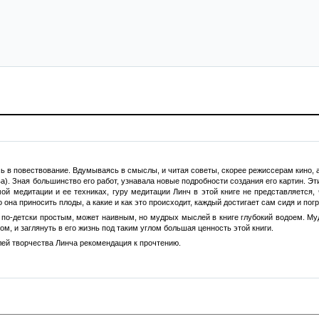
 в повествование. Вдумываясь в смыслы, и читая советы, скорее режиссерам кино, 
ва). Зная большинство его работ, узнавала новые подробности создания его картин. 
мой медитации и ее техниках, гуру медитации Линч в этой книге не представляется
 она приносить плоды, а какие и как это происходит, каждый достигает сам сидя и пог
по-детски простым, может наивным, но мудрых мыслей в книге глубокий водоем. Муд
м, и заглянуть в его жизнь под таким углом большая ценность этой книги.
лей творчества Линча рекомендация к прочтению.