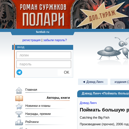
fantlab ru
регистрация
|
забыли пароль?
вход
OK
◄ Дэвид Линч
издания (
Главная
Дэвид Линч «Поймать больш
Авторы, книги
Дэвид Линч
Новинки и планы
Поймать большую 
Награды, премии
Catching the Big Fish
Рейтинги
Произведение (прочее),
2006
год