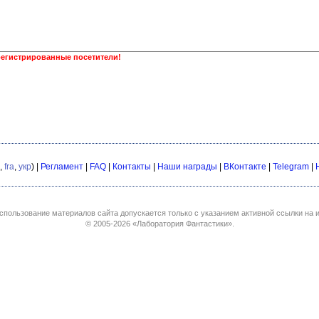
регистрированные посетители!
,
fra
,
укр
) |
Регламент
|
FAQ
|
Контакты
|
Наши награды
|
ВКонтакте
|
Telegram
|
спользование материалов сайта допускается только с указанием активной ссылки на и
© 2005-2026
«Лаборатория Фантастики»
.