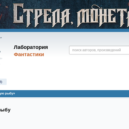
Лаборатория
Фантастики
3)
ую рыбу»
рыбу