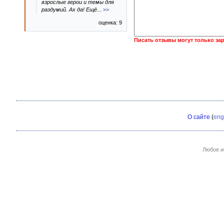
взрослые герои и темы для
раздумий. Ах да! Ещё
...
>>
оценка: 9
Писать отзывы могут только за
О сайте
(
eng
Любое и