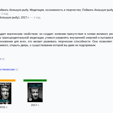
ймать большую рыбу. Медитация, осознанность и творчество; Поймать большую рыбу
 2 изд.
большую рыбу)
; 2017 г.
— 1 изд.
ладает магическим свойством: он создает иллюзию присутствия в голове великого 
ы трансцендентальной медитации, учимся управлять внутренней энергией и пытаемся
охновения для всех, кто желает развивать творческие способности. Она позволяет
имого, открыть дверь, о существовании которой вы даже не подозревали.
-е
(2)
истяковская
(2)
2017 г.
2011 г.