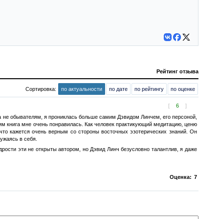
Рейтинг отзыва
Сортировка:
по актуальности
по дате
по рейтингу
по оценке
[
6
]
а не обывателям, я прониклась больше самим Дэвидом Линчем, его персоной,
Этим книга мне очень понравилась. Как человек практикующий медитацию, ценю
, что кажется очень верным со стороны восточных эзотерических знаний. Он
ружаясь в себя.
рости эти не открыты автором, но Дэвид Линч безусловно талантлив, я даже
Оценка:
7