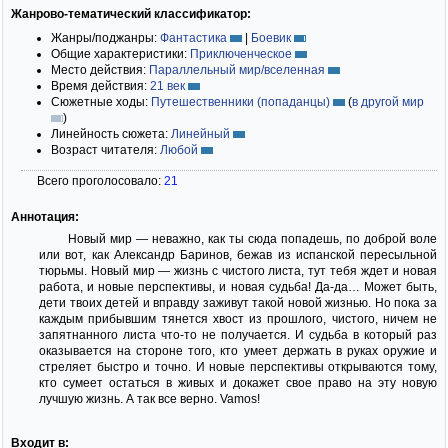
Жанрово-тематический классификатор:
Жанры/поджанры:
Фантастика
|
Боевик
Общие характеристики:
Приключенческое
Место действия:
Параллельный мир/вселенная
Время действия:
21 век
Сюжетные ходы:
Путешественники (попаданцы)
(
в другой мир
)
Линейность сюжета:
Линейный
Возраст читателя:
Любой
Всего проголосовало:
21
Аннотация:
Новый мир — ​неважно, как ты сюда попадешь, по доброй воле
или вот, как Александр Баринов, бежав из испанской пересыльной
тюрьмы. Новый мир — ​жизнь с чистого листа, тут тебя ждет и новая
работа, и новые перспективы, и новая судьба! Да-да… Может быть,
дети твоих детей и вправду заживут такой новой жизнью. Но пока за
каждым прибывшим тянется хвост из прошлого, чистого, ничем не
запятнанного листа что-то не получается. И судьба в который раз
оказывается на стороне того, кто умеет держать в руках оружие и
стреляет быстро и точно. И новые перспективы открываются тому,
кто сумеет остаться в живых и докажет свое право на эту новую
лучшую жизнь. А так все верно. Vamos!
Входит в: