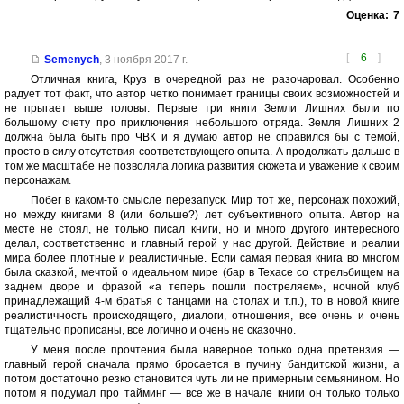
Оценка:
7
[
6
]
Semenych
,
3 ноября 2017 г.
Отличная книга, Круз в очередной раз не разочаровал. Особенно
радует тот факт, что автор четко понимает границы своих возможностей и
не прыгает выше головы. Первые три книги Земли Лишних были по
большому счету про приключения небольшого отряда. Земля Лишних 2
должна была быть про ЧВК и я думаю автор не справился бы с темой,
просто в силу отсутствия соответствующего опыта. А продолжать дальше в
том же масштабе не позволяла логика развития сюжета и уважение к своим
персонажам.
Побег в каком-то смысле перезапуск. Мир тот же, персонаж похожий,
но между книгами 8 (или больше?) лет субъективного опыта. Автор на
месте не стоял, не только писал книги, но и много другого интересного
делал, соответственно и главный герой у нас другой. Действие и реалии
мира более плотные и реалистичные. Если самая первая книга во многом
была сказкой, мечтой о идеальном мире (бар в Техасе со стрельбищем на
заднем дворе и фразой «а теперь пошли постреляем», ночной клуб
принадлежащий 4-м братья с танцами на столах и т.п.), то в новой книге
реалистичность происходящего, диалоги, отношения, все очень и очень
тщательно прописаны, все логично и очень не сказочно.
У меня после прочтения была наверное только одна претензия —
главный герой сначала прямо бросается в пучину бандитской жизни, а
потом достаточно резко становится чуть ли не примерным семьянином. Но
потом я подумал про тайминг — все же в начале книги он только только