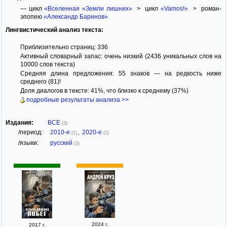
— цикл
«Вселенная «Земли лишних»
> цикл
«Vamos!»
> роман-
эпопею
«Александр Баринов»
Лингвистический анализ текста:
Приблизительно страниц: 336
Активный словарный запас: очень низкий (2436 уникальных слов на
10000 слов текста)
Средняя длина предложения: 55 знаков — на редкость ниже
среднего (81)!
Доля диалогов в тексте: 41%, что близко к среднему (37%)
подробные результаты анализа >>
Издания:
ВСЕ
(3)
/период:
2010-е
,
2020-е
(1)
(2)
/языки:
русский
(3)
2024 г.
2017 г.