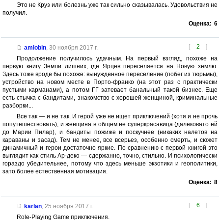
Это не Круз или болезнь уже так сильно сказывалась. Удовольствия не
получил.
Оценка:
6
[
2
]
amlobin
,
30 ноября 2017 г.
Продолжение получилось удачным. На первый взгляд, похоже на
первую книгу Земли лишних, где Ярцев переселяется на Новую землю.
Здесь тоже вроде бы похоже: вынужденное переселение (побег из тюрьмы),
устройство на новом месте в Порто-франко (на этот раз с практически
пустыми карманами), а потом ГГ затевает банальный такой бизнес. Еще
есть стычка с бандитами, знакомство с хорошей женщиной, криминальные
разборки...
Все так — и не так. И герой уже не ищет приключений (хотя и не прочь
попутешествовать), и женщина в общем не cуперкрасавица (далековато ей
до Марии Пилар), и бандиты пожиже и поскучнее (никаких налетов на
караваны и засад). Тем не менее, все всерьез, особенно смерть, и сюжет
динамичный и герои достаточно яркие. По сравнению с первой книгой это
выглядит как стиль Ар-деко — сдержанно, точно, стильно. И психологически
гораздо убедительнее, потому что здесь меньше экзотики и геополитики,
зато более естественная мотивация.
Оценка:
8
[
6
]
karlan
,
25 ноября 2017 г.
Role-Playing Game приключения.