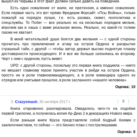
вышел их тюрьмы и этот факт должен сильно давить на поведение.
Есть одно сожаление от книги, не претензия, а именно сожаление.
Если первая часть это вот прямо Фредерик Форсайт «Псы Войны», только
пожалуй на порядок лучше, т.е. есть размах, сюжет, геополитика и
спецслужбы. То Побег — все реально но на несколько порядков мельче,
впрочем как и наша с вами реальная жизнь. Реально, но какой-то толики
сказки не хватает.
В моей читательской душе боятся два желания — с одной стороны
прочитать про приключения и атаку на остров Ордена и раскрытие
страшный тайн, с другой — чтобы автор держал высоко поднятую планку
достоверности происходящего. И я все же больше склоняюсь ко второму.
Черт с ним с орденом, пусть живет.
UPD: с другой стороны, поскольку это первая книга подцикла — никто
не мешает главному герою принять участие в рейде на остров Ордена,
просто не в роли главнокомандующего, а в роли командира одного из
отрядов или учитывая прошлое, в роли засланного «нашего человека».
Оценка:
10
[
8
]
Crazysmash
,
30 октября 2017 г.
Книга откровенно разочаровала. Ожидалось чего-то на подобие
первой трилогии, а получилась копия Ар-Деко 2 в декорациях Нового мира.
Если раньше книги Круза представляли собой бодрый боевик c
заклепочниством, то сейчас — это бизнес-план с пострелюшками.
Оценка:
6