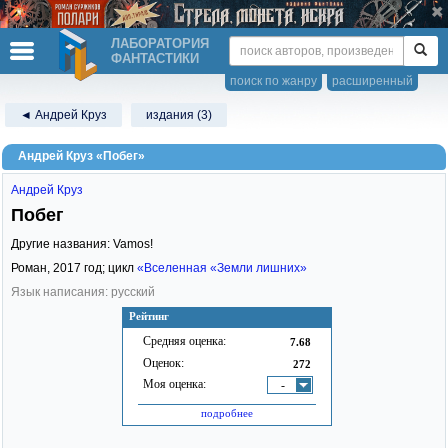
ЛАБОРАТОРИЯ
ФАНТАСТИКИ
поиск по жанру
расширенный
◄ Андрей Круз
издания (3)
Андрей Круз «Побег»
Андрей Круз
Побег
Другие названия: Vamos!
Роман,
2017
год; цикл
«Вселенная «Земли лишних»
Язык написания: русский
Рейтинг
Средняя оценка:
7.68
Оценок:
272
Моя оценка:
-
подробнее