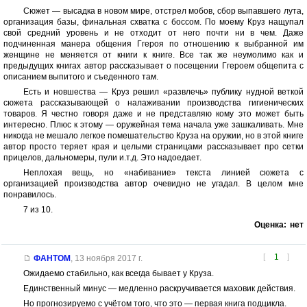
Сюжет — высадка в новом мире, отстрел мобов, сбор выпавшего лута,
организация базы, финальная схватка с боссом. По моему Круз нащупал
свой средний уровень и не отходит от него почти ни в чем. Даже
подчиненная манера общения Ггероя по отношению к выбранной им
женщине не меняется от книги к книге. Все так же неумолимо как и
предыдущих книгах автор рассказывает о посещении Ггероем общепита с
описанием выпитого и съеденного там.
Есть и новшества — Круз решил «развлечь» публику нудной веткой
сюжета рассказывающей о налаживании производства гигиенических
товаров. Я честно говоря даже и не представляю кому это может быть
интересно. Плюс к этому — оружейная тема начала уже зашкаливать. Мне
никогда не мешало легкое помешательство Круза на оружии, но в этой книге
автор просто теряет края и целыми страницами рассказывает про сетки
прицелов, дальномеры, пули и.т.д. Это надоедает.
Неплохая вещь, но «набивание» текста линией сюжета с
организацией производства автор очевидно не угадал. В целом мне
понравилось.
7 из 10.
Оценка:
нет
[
1
]
ФАНТОМ
,
13 ноября 2017 г.
Ожидаемо стабильно, как всегда бывает у Круза.
Единственный минус — медленно раскручивается маховик действия.
Но прогнозируемо с учётом того, что это — первая книга подцикла.