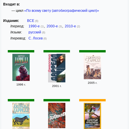
Входит в:
— цикл
«По всему свету (автобиографический цикл)»
Издания:
ВСЕ
(6)
/период:
1990-е
,
2000-е
,
2010-е
(1)
(3)
(2)
/языки:
русский
(6)
/перевод:
С. Лосев
(6)
2005 г.
1996 г.
2001 г.