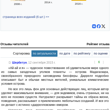
2014 г.
2016 г.
2008 г.
страница всех изданий (6 шт.) >>
Отзывы читателей
Рейтинг отзыва
Сортировка:
по актуальности
по дате
по рейтингу
по оценке
[
6
]
Шербетун
,
12 сентября 2015 г.
«Ай-ай и я» — чудесное повествование об удивительном мире одного
из самых загадочных уголков планеты — острова Мадагаскара,
своеобразного природного заповедника биосферы. Даррелл подробно
описывает быт и обычаи местных жителей, уникальные климатические
условия острова.
Но все это лишь фон для основных действующих лиц, которым автор
уделяет максимальное внимание, — для эндемиков, очень странных, ни на
кого не похожих существ. Натуралист раскрывает тайны их образа жизни,
поведения, рассказывает о приключениях любопытных созданий. И все это
он делает с истинно «даррелловским» юмором.