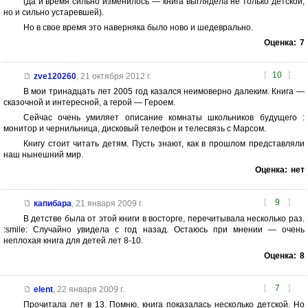
(да и время сильно изменилось — книга выглядела не только детской,
но и сильно устаревшей).
Но в свое время это наверняка было ново и шедеврально.
Оценка:
7
[
10
]
zve120260
,
21 октября 2012 г.
В мои тринадцать лет 2005 год казался неимоверно далеким. Книга —
сказочной и интересной, а герой — Героем.
Сейчас очень умиляет описание комнаты школьников будущего :
монитор и чернильница, дисковый телефон и телесвязь с Марсом.
Книгу стоит читать детям. Пусть знают, как в прошлом представляли
наш нынешний мир.
Оценка:
нет
[
9
]
капибара
,
21 января 2009 г.
В детстве была от этой книги в восторге, перечитывала несколько раз.
:smile: Случайно увидела с год назад. Остаюсь при мнении — очень
неплохая книга для детей лет 8-10.
Оценка:
8
[
7
]
elent
,
22 января 2009 г.
Прочитала лет в 13. Помню, книга показалась несколько детской. Но