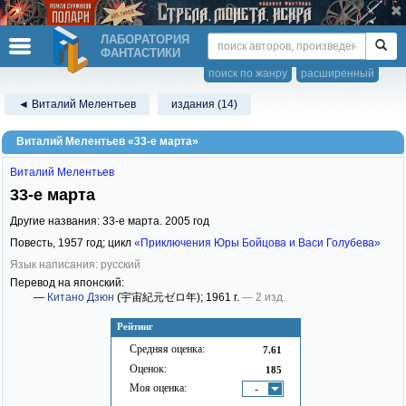
ЛАБОРАТОРИЯ
ФАНТАСТИКИ
поиск по жанру
расширенный
◄ Виталий Мелентьев
издания (14)
Виталий Мелентьев «33-е марта»
Виталий Мелентьев
33-е марта
Другие названия: 33-е марта. 2005 год
Повесть,
1957
год; цикл
«Приключения Юры Бойцова и Васи Голубева»
Язык написания: русский
Перевод на японский:
—
Китано Дзюн
(宇宙紀元ゼロ年)
; 1961 г.
— 2 изд.
Рейтинг
Средняя оценка:
7.61
Оценок:
185
Моя оценка:
-