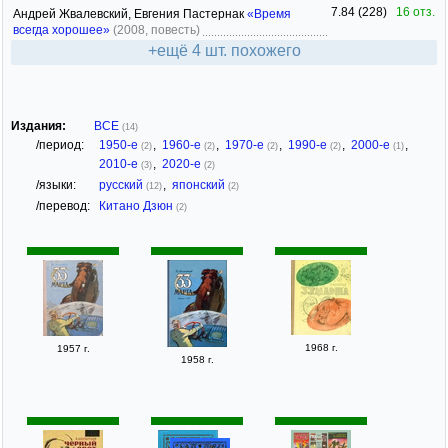
7.84 (228)
16 отз.
Андрей Жвалевский, Евгения Пастернак
«Время
всегда хорошее»
(2008, повесть)
+ещё 4 шт. похожего
Издания:
ВСЕ
(14)
/период:
1950-е
,
1960-е
,
1970-е
,
1990-е
,
2000-е
,
(2)
(2)
(2)
(2)
(1)
2010-е
,
2020-е
(3)
(2)
/языки:
русский
,
японский
(12)
(2)
/перевод:
Китано Дзюн
(2)
1968 г.
1957 г.
1958 г.