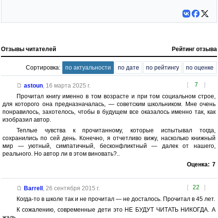
Отзывы читателей
Рейтинг отзыва
Сортировка:
по актуальности
по дате
по рейтингу
по оценке
[
7
]
astoun
,
16 марта 2025 г.
Прочитал книгу именно в том возрасте и при том социальном строе,
для которого она предназначалась, — советским школьником. Мне очень
понравилось, захотелось, чтобы в будущем все оказалось именно так, как
изобразил автор.
Теплые чувства к прочитанному, которые испытывал тогда,
сохранились по сей день. Конечно, я отчетливо вижу, насколько книжный
мир — уютный, симпатичный, бесконфликтный — далек от нашего,
реального. Но автор ли в этом виновать?..
Оценка:
7
[
22
]
Barrell
,
26 сентября 2015 г.
Когда-то в школе так и не прочитал — не досталось. Прочитал в 45 лет.
К сожалению, современные дети это НЕ БУДУТ ЧИТАТЬ НИКОГДА. А
жаль...