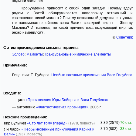
подмоги засыпает.
Пробуждение приносит с собой одни загадки. Почему вдруг
рядом с Васей обнаруживается наполовину оттаявший и
совершенно живой мамонт? Почему незнакомый дедушка с внуками
так напоминает злейшего врага Васи с соседней школы — Женьку
Маслова? И, наконец, по какой причине весь окружающий мир так
резко изменился?..
©
Советник
С этим произведением связаны термины:
Золото
;
Мамонты
;
Трансурановые химические элементы
Примечание:
Рецензия: Е. Рубцова.
Необыкновенные приключения Васи Голубева
Входит в:
— цикл
«Приключения Юры Бойцова и Васи Голубева»
— антологию
«Фантастическая провинция»
, 2006 г.
Похожие произведения:
8.89 (2579)
70 отз.
Кир Булычев
«Сто лет тому вперёд»
(1978, повесть)
8.70 (802)
33 отз.
Ян Ларри
«Необыкновенные приключения Карика и
Вали»
(1937, повесть)