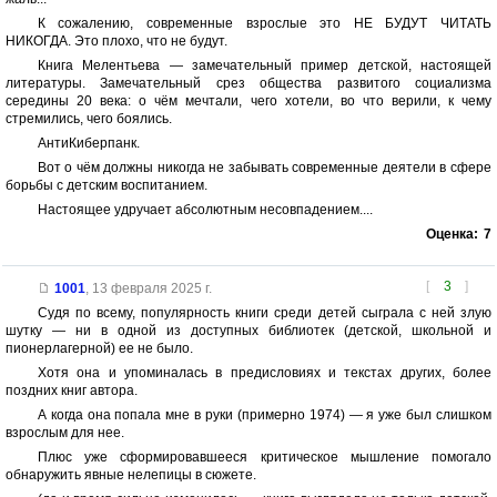
К сожалению, современные взрослые это НЕ БУДУТ ЧИТАТЬ
НИКОГДА. Это плохо, что не будут.
Книга Мелентьева — замечательный пример детской, настоящей
литературы. Замечательный срез общества развитого социализма
середины 20 века: о чём мечтали, чего хотели, во что верили, к чему
стремились, чего боялись.
АнтиКиберпанк.
Вот о чём должны никогда не забывать современные деятели в сфере
борьбы с детским воспитанием.
Настоящее удручает абсолютным несовпадением....
Оценка:
7
[
3
]
1001
,
13 февраля 2025 г.
Судя по всему, популярность книги среди детей сыграла с ней злую
шутку — ни в одной из доступных библиотек (детской, школьной и
пионерлагерной) ее не было.
Хотя она и упоминалась в предисловиях и текстах других, более
поздних книг автора.
А когда она попала мне в руки (примерно 1974) — я уже был слишком
взрослым для нее.
Плюс уже сформировавшееся критическое мышление помогало
обнаружить явные нелепицы в сюжете.