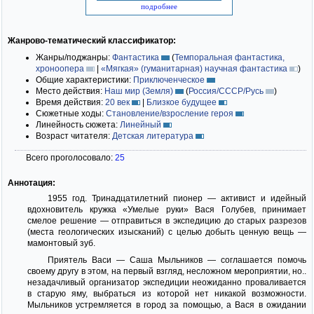
подробнее
Жанрово-тематический классификатор:
Жанры/поджанры:
Фантастика
(
Темпоральная фантастика,
хроноопера
|
«Мягкая» (гуманитарная) научная фантастика
)
Общие характеристики:
Приключенческое
Место действия:
Наш мир (Земля)
(
Россия/СССР/Русь
)
Время действия:
20 век
|
Близкое будущее
Сюжетные ходы:
Становление/взросление героя
Линейность сюжета:
Линейный
Возраст читателя:
Детская литература
Всего проголосовало:
25
Аннотация:
1955 год. Тринадцатилетний пионер — активист и идейный
вдохновитель кружка «Умелые руки» Вася Голубев, принимает
смелое решение — отправиться в экспедицию до старых разрезов
(места геологических изысканий) с целью добыть ценную вещь —
мамонтовый зуб.
Приятель Васи — Саша Мыльников — соглашается помочь
своему другу в этом, на первый взгляд, несложном мероприятии, но..
незадачливый организатор экспедиции неожиданно проваливается
в старую яму, выбраться из которой нет никакой возможности.
Мыльников устремляется в город за помощью, а Вася в ожидании