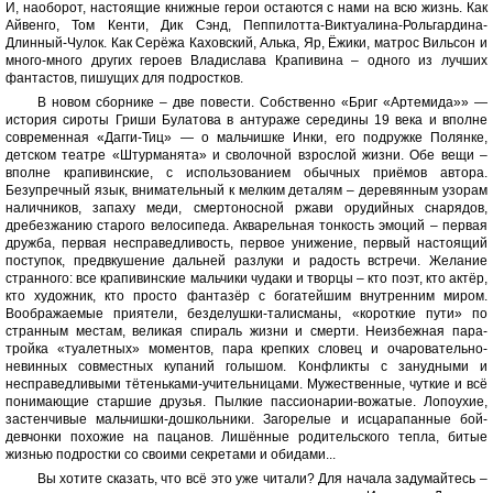
И, наоборот, настоящие книжные герои остаются с нами на всю жизнь. Как
Айвенго, Том Кенти, Дик Сэнд, Пеппилотта-Виктуалина-Рольгардина-
Длинный-Чулок. Как Серёжа Каховский, Алька, Яр, Ёжики, матрос Вильсон и
много-много других героев Владислава Крапивина – одного из лучших
фантастов, пишущих для подростков.
В новом сборнике – две повести. Собственно «Бриг «Артемида»» —
история сироты Гриши Булатова в антураже середины 19 века и вполне
современная «Дагги-Тиц» — о мальчишке Инки, его подружке Полянке,
детском театре «Штурманята» и сволочной взрослой жизни. Обе вещи –
вполне крапивинские, с использованием обычных приёмов автора.
Безупречный язык, внимательный к мелким деталям – деревянным узорам
наличников, запаху меди, смертоносной ржави орудийных снарядов,
дребезжанию старого велосипеда. Акварельная тонкость эмоций – первая
дружба, первая несправедливость, первое унижение, первый настоящий
поступок, предвкушение дальней разлуки и радость встречи. Желание
странного: все крапивинские мальчики чудаки и творцы – кто поэт, кто актёр,
кто художник, кто просто фантазёр с богатейшим внутренним миром.
Воображаемые приятели, безделушки-талисманы, «короткие пути» по
странным местам, великая спираль жизни и смерти. Неизбежная пара-
тройка «туалетных» моментов, пара крепких словец и очаровательно-
невинных совместных купаний голышом. Конфликты с занудными и
несправедливыми тётеньками-учительницами. Мужественные, чуткие и всё
понимающие старшие друзья. Пылкие пассионарии-вожатые. Лопоухие,
застенчивые мальчишки-дошкольники. Загорелые и исцарапанные бой-
девчонки похожие на пацанов. Лишённые родительского тепла, битые
жизнью подростки со своими секретами и обидами...
Вы хотите сказать, что всё это уже читали? Для начала задумайтесь –