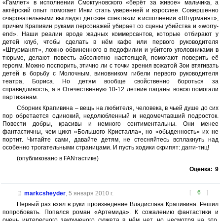
«Гамлет» в исполнении Смоктуновского «берёт за живое» мальчика, а
актёрский опыт помогает Инки стать уверенней и взрослее. Совершенно
очаровательными выглядят детские спектакли в исполнении «Штурманят»,
причём Крапивин руками персонажей убирает со сцены убийства и «worry-
end». Наши реалии вроде жадных коммерсантов, которые отбирают у
детей клуб, чтобы сделать в нём кафе или первого руководителя
«Штурманят», ложно обвиненного в педофилии и убитого уголовниками в
тюрьме, делают повесть абсолютно настоящей, помогают поверить её
героям. Можно поспорить, этично ли с точки зрения вожатой Зои втягивать
детей в борьбу с Молочным, виновником гибели первого руководителя
театра, Бориса. Но детям вообще свойственно бороться за
справедливость, а в Отечественную 10-12 летние пацаны вовсю помогали
партизанам.
Сборник Крапивина – вещь на любителя, человека, в чьей душе до сих
пор обретается одинокий, недолюбленный и недомечтавший подросток.
Повести добры, красивы и немного сентиментальны. Они менее
фантастичны, чем цикл «Большого Кристалла», но «обыденность» их не
портит. Читайте сами, давайте детям, не стесняйтесь всплакнуть над
особенно трогательными страницами. И пусть ходики скрипят: дагги-тиц!
(опубликовано в FANтастике)
Оценка:
9
[
6
]
markcsheyder
,
5 января 2010 г.
Первый раз взял в руки произведение Владислава Крапивина. Решил
попробовать. Попался роман «Артемида». К сожалению фантастики и
очень интересного закрученого сюжета в нём нет, но несмотря на это,