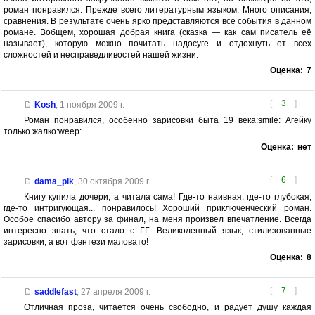
роман понравился. Прежде всего литературным языком. Много описания,
сравнения. В результате очень ярко представляются все события в данном
романе. Вобщем, хорошая добрая книга (сказка — как сам писатель её
называет), которую можно почитать надосуге и отдохнуть от всех
сложностей и несправедливостей нашей жизни.
Оценка:
7
[
3
]
Kosh
,
1 ноября 2009 г.
Роман понравился, особенно зарисовки быта 19 века:smile: Агейку
только жалко:weep:
Оценка:
нет
[
6
]
dama_pik
,
30 октября 2009 г.
Книгу купила дочери, а читала сама! Где-то наивная, где-то глубокая,
где-то интригующая... понравилось! Хороший приключенческий роман.
Особое спасибо автору за финал, на меня произвел впечатление. Всегда
интересно знать, что стало с ГГ. Великолепный язык, стилизованные
зарисовки, а вот фэнтези маловато!
Оценка:
8
[
7
]
saddlefast
,
27 апреля 2009 г.
Отличная проза, читается очень свободно, и радует душу каждая