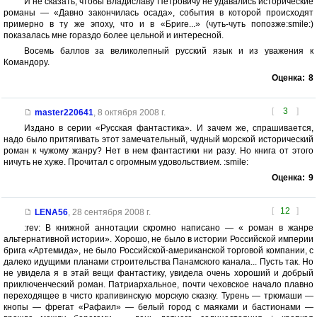
И не сказать, чтобы Владиславу Петровичу не удавались исторические
романы — «Давно закончилась осада», события в которой происходят
примерно в ту же эпоху, что и в «Бриге...» (чуть-чуть попозже:smile:)
показалась мне гораздо более цельной и интересной.
Восемь баллов за великолепный русский язык и из уважения к
Командору.
Оценка:
8
[
3
]
master220641
,
8 октября 2008 г.
Издано в серии «Русская фантастика». И зачем же, спрашивается,
надо было притягивать этот замечательный, чудный морской исторический
роман к чужому жанру? Нет в нем фантастики ни разу. Но книга от этого
ничуть не хуже. Прочитал с огромным удовольствием. :smile:
Оценка:
9
[
12
]
LENA56
,
28 сентября 2008 г.
:rev: В книжной аннотации скромно написано — « роман в жанре
альтернативной истории». Хорошо, не было в истории Российской империи
брига «Артемида», не было Российской-американской торговой компании, с
далеко идущими планами строительства Панамского канала... Пусть так. Но
не увидела я в этай вещи фантастику, увидела очень хороший и добрый
приключенческий роман. Патриархальное, почти чеховское начало плавно
переходящее в чисто крапивинскую морскую сказку. Турень — трюмаши —
кнопы — фрегат «Рафаил» — белый город с маяками и бастионами —