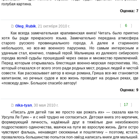
голубая картина.
Оценка:
7
[
6
]
Oleg_Rubik
,
21 октября 2010 г.
Как всегда замечательная крапивинская книга! Читать было приятно
хотя бы ради прекрасного языка. Замечательно передана атмосфера
старого русского провинциального города. А далее и старинного
небольшого, но все-же военного парусника. Но самым интересным и
удачным стал, конечно, главный герой. Мальчишка из далекого сибирского
городка волей судьбы прошедший через океан и множество приключений.
Перед которым открывалась блестящая военно-морская перспектива. Но,
который отказался от всего этого ради родных мест, родных людей и чистой
совести. Как рассказывает автор в конце романа, Гриша все-же становится
капитаном, но речных судов и всю жизнь проводит на родных реках, где
«повсюду дом». Большое спасибо автору!
Оценка:
9
[
17
]
nika-tyan
,
30 мая 2010 г.
«Писать для детей так же просто как рожать их» — сказала как-то
Урсула Ле Гуин – и с ней трудно не согласиться. Детская книга это кирпичик,
формирующий личность, надёжный друг в тяжёлые дни неизбежного
подросткового одиночества, маячок на пути во взрослую жизнь. Дети остро
чувствуют фальшь, ненавидят сюсюканье и пошлятину – поэтому, кстати,
провалилось большинство попыток поп-звёзд написать книги для малышей.