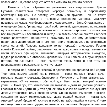
человечнее – и, слава богу, что остался хоть кто-то, кто это делает.
Повесть «Бриг «Артемида» уникальна «антигероизмом». Гриша
Булатов сознательно отвергает морскую романтику и перспективу
блестящей карьеры. Не потому, что слаб или труслив – он не хочет
однажды отдать приказ о телесном наказании матроса, мальчику
невыносима мысль, что беспомощного человека могут бить. Отказываясь от
очевидного блага, Гриша ищет свой собственный, единственно возможный
путь в жизни и автор поддерживает его. На взгляд скромного критика это
весьма грамотный воспитательный ход – читатель-ребёнок вместе с героем
учится расставлять приоритеты, выбирать то, что ему действительно
нравится, в ущерб общепринятым понятиям о «хорошем», и не стесняться
своих желаний. Повесть довольно точно передаёт атмосферу России
времён Крымской войны, очерчивает характеры, нравы и представления о
чести морских офицеров, элегантно цитирует исторические анекдоты,
щедро разбавленные авторской фантазией. Она написана в духе морских
историй 60-90х годов 19 века, читается очень легко и при этом не
превращается в развлекательную пустышку.
В актуальной, довольно жёсткой и одновременно трогательной «Дагги-
Тиц» есть замечательной силы момент – когда мальчик Гвидон хочет
взорвать машину мерзавца-бизнесмена Молочного, а Инки выкручивает
взрыватель: «Я не хотел, чтобы мой друг был такой… который кого-то
убил…». Пожалуй, это квинтэссенция замысла – дети не должны убивать.
Главный герой «Дагги-Тиц» так одинок, что в какой-то момент его лучшим
другом становится обыкновенная муха. Он не нужен учителям в школе,
соседям по дому, одноклассникам, даже родной матери – «цыганке»,
живущей своей бродячей жизнью и особо не заботящейся о сыне. У него
нет отца, нет старшего друга, защитника и советчика. Неудивительно что