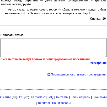
вражда между берегами — день летнего солнцестояния + крепкая
мальчишеская дружба.
Автор сказал словами своего гером — «Дело в том, что я когда-то был
тоже мальчишкой...» Он им и остался в свои семьдесять лет!:appl:
Оценка:
10
Написать отзыв:
Писать отзывы могут только зарегистрированные посетители!
Регистрация
Подписаться на отзывы о произведении
О сайте
(
eng
,
fra
,
укр
) |
Регламент
|
FAQ
|
Контакты
|
Наши награды
|
ВКонтакте
|
Telegram
|
Наши товары