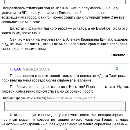
, понравилась стилизция под язык XIX в. Вкусно получилось :). А еще у
уважаемого ВП очень узнаваемая Тюмень.. особенно после его
возвращения в город, с книгой можно ходить как с путеводителем :) не все
совпадает, но мно-огое..
Да, кстати, фамили главного героя — БулаТов, а не БулаНов.. Хотя это,
конечно же, опечатка :)
Сейчас у меня на очереди книга Алексея Крапивина Щит пальхардов.
Жду, не начинаю читать, чтобы не было невольного сравнения с Крапивина-
сына с Крапивиным-отцом
Оценка:
9
[
3
]
LAN
,
9 ноября 2008 г.
По сравнению с прочитанной только-что повестью «Дагги-Тиц» роман
произвел на меня гораздо более слабое впечатление.
Проблемы, в принципе, всего две. Но какие! Первое — сюжет. Ну, как
таковой, собственно присутствует, но уж больно прост:
Спойлер (раскрытие сюжета)
(кликните по нему, чтобы увидеть)
«плыли, плыли, приплыли, вернулись обратно»
И вторая — уж совсем для уважаемого писателя, нехарактерная —
прочитав роман, я совсем не увидел живого мальчика Гришу, а лишь
некоторый «призрачный» образ «идеального мальчика середины 19 века.»