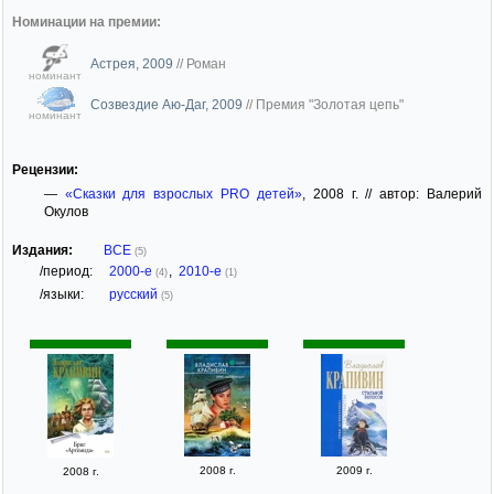
Номинации на премии:
Астрея, 2009
//
Роман
номинант
Созвездие Аю-Даг, 2009
//
Премия "Золотая цепь"
номинант
Рецензии:
—
«Сказки для взрослых PRO детей»
, 2008 г. // автор: Валерий
Окулов
Издания:
ВСЕ
(5)
/период:
2000-е
,
2010-е
(4)
(1)
/языки:
русский
(5)
2008 г.
2009 г.
2008 г.