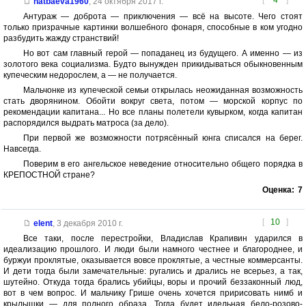
natbaeva1960
,
24 октября 2017 г.
Антураж — доброта — приключения — всё на высоте. Чего стоят
только призрачные картинки волшебного фонаря, способные в ком угодно
разбудить жажду странствий!
Но вот сам главный герой — попаданец из будущего. А именно — из
золотого века социализма. Будто вынужден прикидываться обыкновенным
купеческим недорослем, а — не получается.
Мальчонке из купеческой семьи открылась неожиданная возможность
стать дворянином. Обойти вокруг света, потом — морской корпус по
рекомендации капитана... Но все планы полетели кувырком, когда капитан
распорядился выдрать матроса (за дело).
При первой же возможности потрясённый юнга списался на берег.
Навсегда.
Поверим в его ангельское неведение относительно общего порядка в
КРЕПОСТНОЙ стране?
Оценка:
7
[
10
]
elent
,
3 декабря 2010 г.
Все таки, после перестройки, Владислав Крапивин ударился в
идеализацию прошлого. И люди были намного честнее и благороднее, и
буржуи проклятые, оказывается вовсе проклятые, а честные коммерсанты.
И дети тогда были замечательные: ругались и дрались не всерьез, а так,
шутейно. Откуда тогда брались убийцы, воры и прочий беззаконный люд,
вот в чем вопрос. И мальчику Грише очень хочется пририсовать нимб и
крылышки — для полного образа. Тогда будет идельная бело-розово-