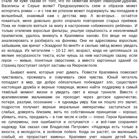
стали ли хуже сказки от того, что по сюжетам кочуют Иванушки-Дурачки,
Василисы и Серые волки? Предсказуемость схем и образов может
испортить роман — и с тем же успехом может подчеркнуть: мы попадаем в
волшебный, знакомый нам с детства мир. А во-вторых… остаётся
покаяться, меня довольно долго огорчало повторение старых приёмов.
Пока не повезло взяться за книгу в настроении «обиженного ребёнка». И
только отключив взрослые фильтры, унылую серьёзность и неизлечимый
прагматизм, удалось вникнуть в Крапивина заново. Его вещи не надо
анализировать и разбирать на фонемы. Они не адресованы взрослым,
забывшим, как кричат «Эскадрон! Ко мне!!!» и сколько звёзд можно увидать
из колодца. Их читателям – 10-12 лет, возраст, когда не цепляешься за
мелкие несуразности текста, если чуешь за ним настоящую сказку, если
герои — живые, понятные сверстники, а вместо картонных зданий со
страниц проступает силуэт заставы на Якорном поле.
Бывают книги, которые учат думать. Повести Крапивина помогают
чувствовать, проживать и озвучивать свои чувства. Юный читатель
попадает в мир, где добро обязательно побеждает зло, существуют
настоящая дружба и верные товарищи, можно найти поддержку в самый
тяжёлый момент жизни и увидеть свет в конце туннеля. Вместе с
крапивинскими мальчиками он проходит через детское одиночество,
потери, разлуки, осознание – я однажды умру. Как ни пошло это звучит,
подросток получает верные моральные императивы: заступаться за
слабых, доверять близким, жить по собственным принципам – хорошо;
убивать, лгать, предавать – в том числе и себя — плохо. Герои Крапивина
не супермены, они ошибаются и оступаются – и всё-таки сохраняют
надежду. Как сказал сам Владислав Петрович: «Надежда есть только в
юности, в молодости, в зелёном побеге. Когда он растёт, он маленький,
слабый, но прорастает камень». Крапивин учит наших детей быть