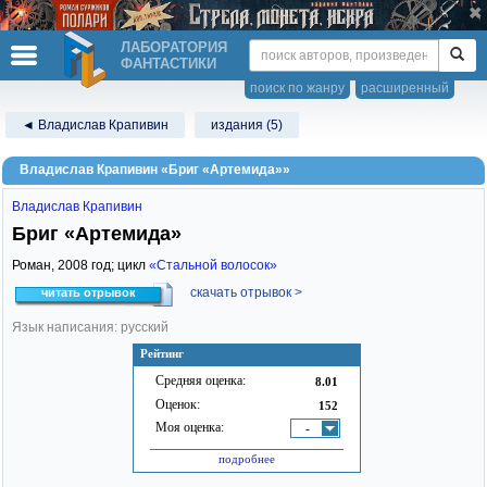
ЛАБОРАТОРИЯ
ФАНТАСТИКИ
поиск по жанру
расширенный
◄ Владислав Крапивин
издания (5)
Владислав Крапивин «Бриг «Артемида»»
Владислав Крапивин
Бриг «Артемида»
Роман,
2008
год; цикл
«Стальной волосок»
скачать отрывок >
читать отрывок
Язык написания: русский
Рейтинг
Средняя оценка:
8.01
Оценок:
152
Моя оценка:
-
подробнее