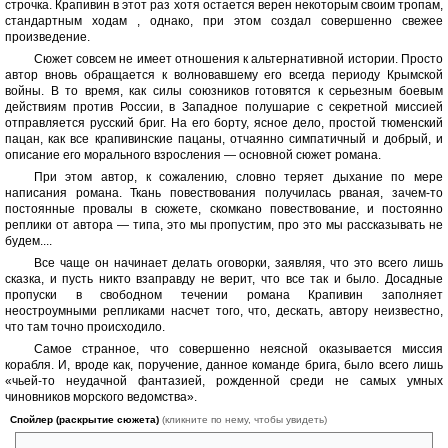
строчка. Крапивин в этот раз хотя остается верен некоторым своим тропам,
стандартным ходам , однако, при этом создал совершенно свежее
произведение.
Сюжет совсем не имеет отношения к альтернативной истории. Просто
автор вновь обращается к волновавшему его всегда периоду Крымской
войны. В то время, как силы союзников готовятся к серьезным боевым
действиям против России, в Западное полушарие с секретной миссией
отправляется русский бриг. На его борту, ясное дело, простой тюменский
пацан, как все крапивинские пацаны, отчаянно симпатичный и добрый, и
описание его морального взросления — основной сюжет романа.
При этом автор, к сожалению, словно теряет дыхание по мере
написания романа. Ткань повествования получилась рваная, зачем-то
постоянные провалы в сюжете, скомкано повествование, и постоянно
реплики от автора — типа, это мы пропустим, про это мы рассказывать не
будем....
Все чаще он начинает делать оговорки, заявляя, что это всего лишь
сказка, и пусть никто взаправду не верит, что все так и было. Досадные
пропуски в свободном течении романа Крапивин заполняет
неостроумными репликами насчет того, что, дескать, автору неизвестно,
что там точно происходило.
Самое странное, что совершенно неясной оказывается миссия
корабля. И, вроде как, поручение, данное команде брига, было всего лишь
«чьей-то неудачной фантазией, рожденной среди не самых умных
чиновников морского ведомства».
Спойлер (раскрытие сюжета)
(кликните по нему, чтобы увидеть)
Пожалуй, это едва ли не насмешка над теми событиями, которые