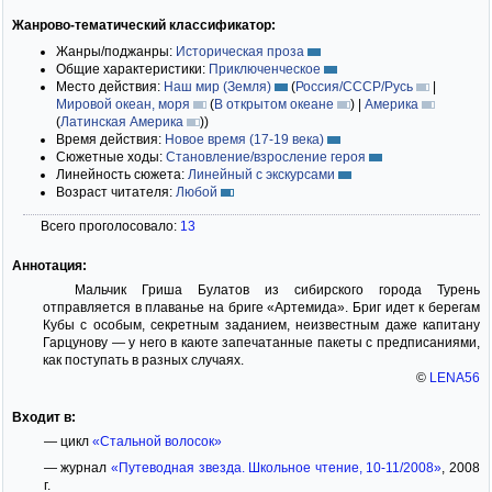
Жанрово-тематический классификатор:
Жанры/поджанры:
Историческая проза
Общие характеристики:
Приключенческое
Место действия:
Наш мир (Земля)
(
Россия/СССР/Русь
|
Мировой океан, моря
(
В открытом океане
)
|
Америка
(
Латинская Америка
)
)
Время действия:
Новое время (17-19 века)
Сюжетные ходы:
Становление/взросление героя
Линейность сюжета:
Линейный с экскурсами
Возраст читателя:
Любой
Всего проголосовало:
13
Аннотация:
Мальчик Гриша Булатов из сибирского города Турень
отправляется в плаванье на бриге «Артемида». Бриг идет к берегам
Кубы с особым, секретным заданием, неизвестным даже капитану
Гарцунову — у него в каюте запечатанные пакеты с предписаниями,
как поступать в разных случаях.
©
LENA56
Входит в:
— цикл
«Стальной волосок»
— журнал
«Путеводная звезда. Школьное чтение, 10-11/2008»
, 2008
г.