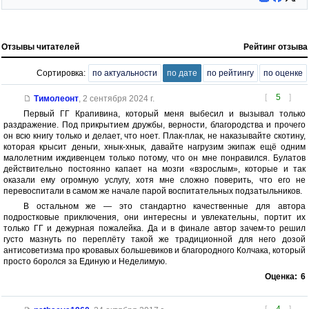
Отзывы читателей
Рейтинг отзыва
Сортировка:
по актуальности
по дате
по рейтингу
по оценке
[
5
]
Тимолеонт
,
2 сентября 2024 г.
Первый ГГ Крапивина, который меня выбесил и вызывал только
раздражение. Под прикрытием дружбы, верности, благородства и прочего
он всю книгу только и делает, что ноет. Плак-плак, не наказывайте скотину,
которая крысит деньги, хнык-хнык, давайте нагрузим экипаж ещё одним
малолетним иждивенцем только потому, что он мне понравился. Булатов
действительно постоянно капает на мозги «взрослым», которые и так
оказали ему огромную услугу, хотя мне сложно поверить, что его не
перевоспитали в самом же начале парой воспитательных подзатыльников.
В остальном же — это стандартно качественные для автора
подростковые приключения, они интересны и увлекательны, портит их
только ГГ и дежурная пожалейка. Да и в финале автор зачем-то решил
густо мазнуть по переплёту такой же традиционной для него дозой
антисоветизма про кровавых большевиков и благородного Колчака, который
просто боролся за Единую и Неделимую.
Оценка:
6
[
4
]