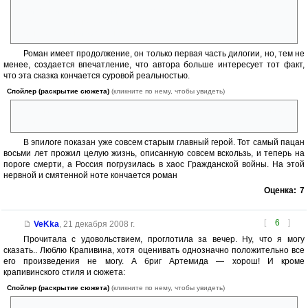
произошли у нас в России позже, поход в Карибское море этим
летом...... И можно догадываться только, как автор предсказал это
событие, закончив роман в мае 2008.
Роман имеет продолжение, он только первая часть дилогии, но, тем не
менее, создается впечатление, что автора больше интересует тот факт,
что эта сказка кончается суровой реальностью.
Спойлер (раскрытие сюжета)
(кликните по нему, чтобы увидеть)
Описанием смерти главного героя через много лет после описанных
событий.
В эпилоге показан уже совсем старым главный герой. Тот самый пацан
восьми лет прожил целую жизнь, описанную совсем вскользь, и теперь на
пороге смерти, а Россия погрузилась в хаос Гражданской войны. На этой
нервной и смятенной ноте кончается роман
Оценка:
7
[
6
]
VeKka
,
21 декабря 2008 г.
Прочитала с удовольствием, проглотила за вечер. Ну, что я могу
сказать.. Люблю Крапивина, хотя оценивать однозначно положительно все
его произведения не могу. А бриг Артемида — хорош! И кроме
крапивинского стиля и сюжета:
Спойлер (раскрытие сюжета)
(кликните по нему, чтобы увидеть)
паруса, дружба, мальчишки