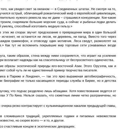
 того, как увидел свет за океаном — в Соединенных штатах. Не смотря на то,
олучился острый, обличающий романтический миф о европейской цивилизации,
ствительно нужного ремесла мы не даем – страшимся конкуренции. Кое-какие
троили, снаряжали большие морские суда, а сейчас и рыбачьи лодки делать
й умелец, способный изготовить медную гильзу.»
 в этих же спорах звучит предсказание о превращении мира в один большой
– исчезнет, не останется ни лесов, ни деревень, ни пагод. Вместо того через
аждом граммофон, и отовсюду один мотивчик. Леса сведут, размолотят на
.» Как тут не вспомнить покрывшие мир торговые сети узнаваемых везде
уга, таким образом, стена между ними сохраняется, что играет на усиление
и возлагает надежды как на спасительницу от беспросветного одиночества.
ие образы экзотической природы юго-восточной Азии. Этого Оруэлла, как и
ляет собой чуть ли не единственный пример творчества писателя.
иха в Париже и Лондоне», — так это ярко выраженая автобиографичность,
али биографии не только касающиеся периоды службы в Бирме, но и детства
угому, что подчас разделено лишь абзацами. Хотя повествование ведется от
лах У По Кина. Нельзя сказать, что сюжетные линии четко разграничены, но
 очерка резко контрастирует с кульминационном накалом предыдущей главы,
тив сложившихся традиций, укрепляемых годами и питаемых невежеством
вестно, но скорее всего — и то, и другое.
со счастливым концом в экзотических декорациях.