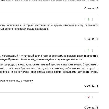
Оценка:
8
[
3
]
его написания и истории Британии, но с другой стороны я могу вспомнить
емя белого человека» везде одинаково.
Оценка:
8
[
2
]
, легендарный и культовый 1984 стоит особняком, но поклонникам творчества
овинции Британской империи, доживающей последние десятилетия.
 природа: с жуками, сезонами ливней, грязью и терпким зноем. С грязными,
ми — та самая британская элита, «белые люди», собирающиеся в клубе —
риписки и её жителям, друг бирманского врача Верасвами, личность очень
жание, конечно, в новинку.
Оценка:
8
[
-2
]
Оценка:
8