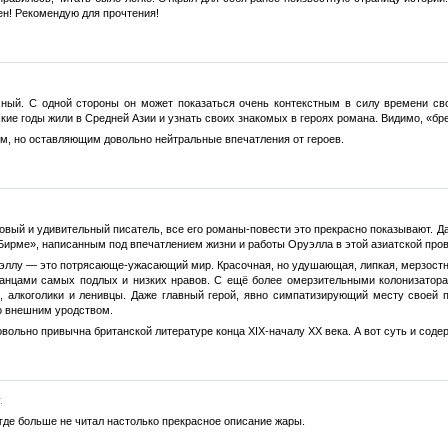
ен! Рекомендую для прочтения!
ный. С одной стороны он может показаться очень контекстным в силу времени сво
кие годы жили в Средней Азии и узнать своих знакомых в героях романа. Видимо, «бр
м, но оставляющим довольно нейтральные впечатления от героев.
вый и удивительный писатель, все его романы-повести это прекрасно показывают. Да
 Бирме», написанным под впечатлением жизни и работы Оруэлла в этой азиатской пр
ллу — это потрясающе-ужасающий мир. Красочная, но удушающая, липкая, мерзостная
анцами самых подлых и низких нравов. С ещё более омерзительными колонизатора
, алкоголики и ленивцы. Даже главный герой, явно симпатизирующий месту своей п
го внешним уродством.
вольно привычна британской литературе конца XIX-началу XX века. А вот суть и содер
.
де больше не читал настолько прекрасное описание жары.