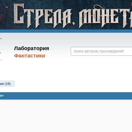
Лаборатория
Фантастики
ия (19)
е»