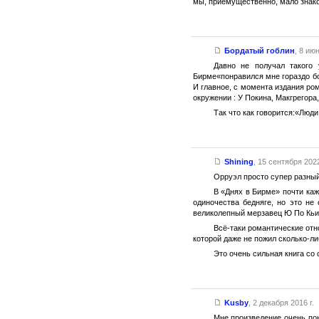
мы, приемущественно, мало знак
Бордатый гоблин
,
8 июн
Давно не получал такого 
Бирме«понравился мне гораздо бо
И главное, с момента издания ро
окружении : У Покина, Макгрегор
Так что как говорится:«Люди
Shining
,
15 сентября 2022
Орруэл просто супер разный.
В «Днях в Бирме» почти каж
одиночества бедняге, но это не
великолепный мерзавец Ю По Кьин
Всё-таки романтические отн
которой даже не пожил сколько-л
Это очень сильная книга со
Kusby
,
2 декабря 2016 г.
Мне произведение очень пон