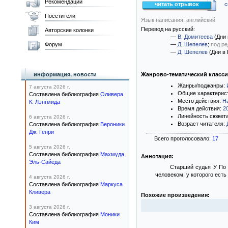
Рекомендации
читать отрывок
с
Посетители
Язык написания: английский
Перевод на русский:
Авторские колонки
—
В. Домитеева
(Дни 
Форум
—
Д. Шепелев
;
под р
—
Д. Шепелев
(Дни в
информация, новости
Жанрово-тематический класс
Жанры/поджанры:
7 августа 2026 г.
Общие характерис
Составлена библиография
Оливера
Место действия:
Н
К. Лэнгмида
Время действия:
2
Линейность сюжет
6 августа 2026 г.
Возраст читателя:
Составлена библиография
Вероники
Дж. Генри
Всего проголосовало:
17
5 августа 2026 г.
Составлена библиография
Махмуда
Аннотация:
Эль-Сайеда
Старший судья У По 
человеком, у которого есть
4 августа 2026 г.
Составлена библиография
Маркуса
Кливера
Похожие произведения:
3 августа 2026 г.
Составлена библиография
Моники
Ким