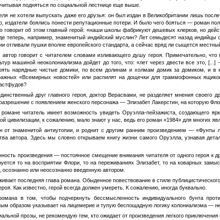
ссчитывая подняться по социальной лестнице еще выше.
еля не хотели выпускать даже его друзья: он был издан в Великобритании лишь после
ло, издатели боялись понести репутационные потери. И было чего бояться — роман п
то говорит об этом главный герой: «наши школы фабрикуют дешевых клерков, но дей
де теперь, например, знаменитый индийский муслин? Лет семьдесят назад индийцы с
дии отливали пушки вполне европейского стандарта, а сейчас вряд ли сыщется местны
м автор говорит с читателем словами изливающего душу героя. Примечательно, что
ьтур машиной неоколониализма дойдет до того, что: «лет через двести все это, [...] 
оять нарядные чистые домики, по всем долинам и холмам домик за домиком, и в к
ражных «Всемирных новостей» или распилят на дощечки для граммофонных ящиков
фастфудов?
инственный друг главного героя, доктор Верасвами, не разделяет мнения своего др
азрешение с появлением женского персонажа — Элизабет Лакерстин, на которую Флор
м романе читатель имеет возможность увидеть Оруэлла-пейзажиста, создающего ярк
й цивилизации, к сожалению, мало знают у нас, ведь его роман «1984» для многих яв
н от знаменитой антиутопии, и роднит с другим ранним произведением — «Фунты л
ства автора. Здесь мы словно открываем книгу жизни самого Оруэлла, узнавая дет
ность произведения — постоянное смещение внимания читателя от одного героя к др
руется то на восприятии Флори, то на переживаниях Элизабет, то на коварных замыс
 осознанно или неосознанно введенную автором.
ивает последняя глава романа. Обыденное повествование в стиле публицистического
роя. Как известно, герой всегда должен умереть. К сожалению, иногда буквально.
романа в том, чтобы подчеркнуть бессмысленность индивидуального бунта про
ым образом указывает на лицемерие и тупую беспощадную логику колониализма — неиз
льной прозы, не рекомендую тем, кто ожидает от произведения легкого приключения 