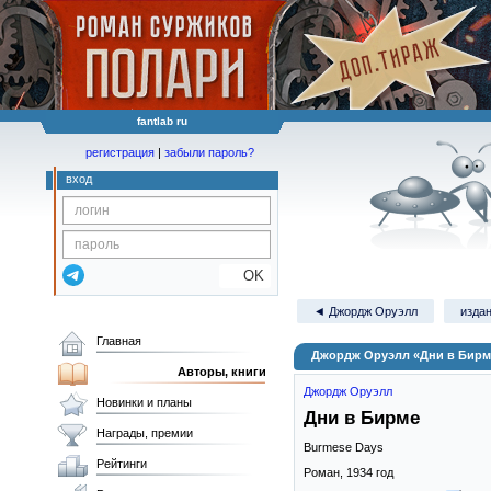
fantlab ru
регистрация
|
забыли пароль?
вход
OK
◄ Джордж Оруэлл
издан
Главная
Джордж Оруэлл «Дни в Бирм
Авторы, книги
Джордж Оруэлл
Новинки и планы
Дни в Бирме
Награды, премии
Burmese Days
Рейтинги
Роман,
1934
год