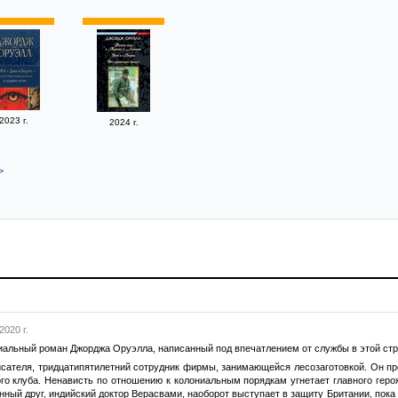
2023 г.
2024 г.
>
2020 г.
альный роман Джорджа Оруэлла, написанный под впечатлением от службы в этой стра
сателя, тридцатипятилетний сотрудник фирмы, занимающейся лесозаготовкой. Он про
го клуба. Ненависть по отношению к колониальным порядкам угнетает главного героя
нный друг, индийский доктор Верасвами, наоборот выступает в защиту Британии, пок