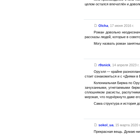
целом остался впечатлён и довол
Olcha
,
17 июня 2016 г.
Роман довольно неоднознач
рассказы людей, которые в советс
Могу назвать роман занятны
r9snick
,
14 апреля 2023 г.
Оруэлл — крайне разноплано
стоит ознакомиться и с «Днями в
Колониальная Бирма по Оруэ
зачуханными, угнетаемыми бирм
сплошняком расисты, распутники
мерзкая, что подчёркнуто даже е
Сама структура и история до
sokol_ua
,
15 марта 2020 г
Прекрасная вещь. Думаю ниг