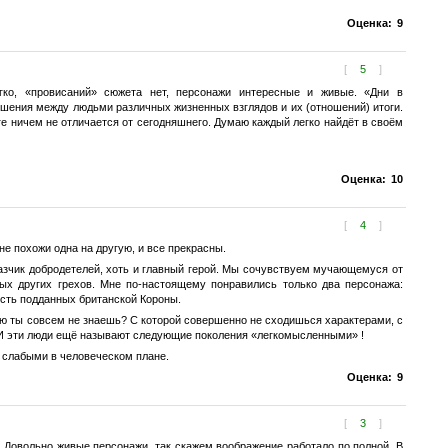
Оценка:
9
[
5
]
егко, «провисаний» сюжета нет, персонажи интересные и живые. «Дни в
ошения между людьми различных жизненных взглядов и их (отношений) итоги.
ге ничем не отличается от сегодняшнего. Думаю каждый легко найдёт в своём
Оценка:
10
[
4
]
 не похожи одна на другую, и все прекрасны.
разчик добродетелей, хоть и главный герой. Мы сочувствуем мучающемуся от
ых других грехов. Мне по-настоящему понравились только два персонажа:
сть подданных британской Короны.
ю ты совсем не знаешь? С которой совершенно не сходишься характерами, с
? И эти люди ещё называют следующие поколения «легкомысленными» !
о слабыми в человеческом плане.
Оценка:
9
[
3
]
. Довольно живые персонажи, так скажем воображение работало по полной. В