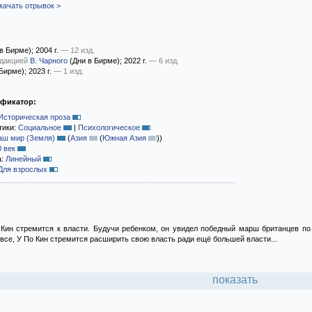
качать отрывок >
в Бирме)
; 2004 г.
— 12 изд.
едакцией
В. Чарного
(Дни в Бирме)
; 2022 г.
— 6 изд.
 Бирме)
; 2023 г.
— 1 изд.
ификатор:
Историческая проза
тики:
Социальное
|
Психологическое
аш мир (Земля)
(
Азия
(
Южная Азия
)
)
0 век
а:
Линейный
Для взрослых
Кин стремится к власти. Будучи ребенком, он увидел победный марш британцев по
 все, У По Кин стремится расширить свою власть ради ещё большей власти...
показать