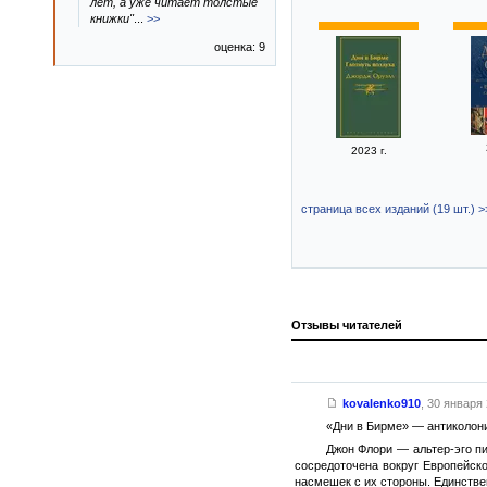
лет, а уже читает толстые
книжки"
...
>>
оценка: 9
2023 г.
страница всех изданий (19 шт.) >
Отзывы читателей
kovalenko910
,
30 января 
«Дни в Бирме» — антиколони
Джон Флори — альтер-эго пи
сосредоточена вокруг Европейско
насмешек с их стороны. Единстве