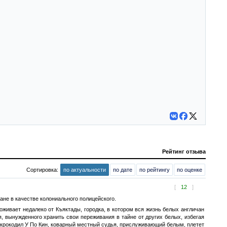
Рейтинг отзыва
Сортировка:
по актуальности
по дате
по рейтингу
по оценке
[
12
]
не в качестве колониального полицейского.
живает недалеко от Къяктады, городка, в котором вся жизнь белых англичан
, вынужденного хранить свои переживания в тайне от других белых, избегая
а крокодил У По Кин, коварный местный судья, прислуживающий белым, плетет