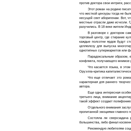
против доктора свои интриги, ра
Этот роман на родине писат
что жесткой цензуры тогда не бы
несущей свет аборигенам. Вот, ч
местные отрасли даже исчезли. Г
разучились. В 18 веке жители Ин
В разговоре с доктором са
торговый центр, где стирание кул
каждые полсотни ярдов будут ст
целлюлозу для выпуска многоти
однотипных супермаркетов или 
Парадоксальным образом, ед
конфликта, получающего мнимое р
Что касается языка, в это
Оруэлла-критика капиталистическо
Что еще отличает это рома
характерная для раннего творче
автора.
Еще одна интересная особен
третьего лица, внимание акценти
такой эффект создает полифонию,
Отдельного внимания заслуж
пропитанной эмоциями главного ге
Состояла ли сверхзадача 
большинства, либо финал косвенн
Рекомендую любителям социа