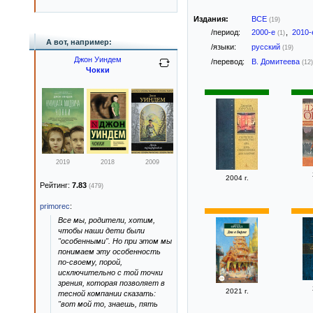
Издания:
ВСЕ
(19)
/период:
2000-е
,
2010
(1)
А вот, например:
/языки:
русский
(19)
Джон Уиндем
/перевод:
В. Домитеева
(12)
Чокки
2019
2018
2009
2004 г.
Рейтинг:
7.83
(479)
primorec
:
Все мы, родители, хотим,
чтобы наши дети были
"особенными". Но при этом мы
понимаем эту особенность
по-своему, порой,
исключительно с той точки
зрения, которая позволяет в
2021 г.
тесной компании сказать:
"вот мой то, знаешь, пять