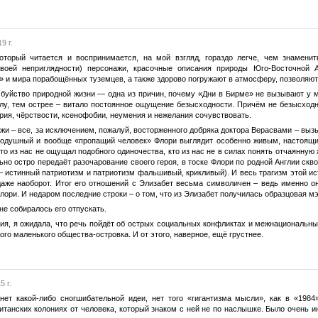
9 г.
оторый читается и воспринимается, на мой взгляд, гораздо легче, чем знамени
воей неприглядности) персонажи, красочные описания природы Юго-Восточной А
 и мира порабощённых туземцев, а также здорово погружают в атмосферу, позволяют 
 буйство природной жизни — одна из причин, почему «Дни в Бирме» не вызывают у ме
алу, тем острее – витало постоянное ощущение безысходности. Причём не безысходн
рия, чёрствости, ксенофобии, неумения и нежелания сочувствовать.
жи – все, за исключением, пожалуй, восторженного добряка доктора Верасвами – выз
лодушный и вообще «пропащий человек» Флори выглядит особенно живым, настоящи
кто из нас не ощущал подобного одиночества, кто из нас не в силах понять отчаянну
но остро передаёт разочарование своего героя, в тоске Флори по родной Англии скво
– истинный патриотизм и патриотизм фальшивый, крикливый). И весь трагизм этой ис
 даже наоборот. Итог его отношений с Элизабет весьма символичен – ведь именно 
лори. И недаром последние строки – о том, что из Элизабет получилась образцовая м
не собиралось его отпускать.
ния, я ожидала, что речь пойдёт об острых социальных конфликтах и межнациональны
ого маленького общества-островка. И от этого, наверное, ещё грустнее.
 г.
ет какой-либо сногшибательной идеи, нет того «гигантизма мысли», как в «1984
итанских колониях от человека, который знаком с ней не по наслышке. Было очень 