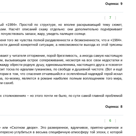
Оценка:
9
[
7
]
тый «1984». Простой по структуре, но вполне раскрывающий тему сюжет,
зии. Насчёт описаний скажу отдельно: они дополнительно подчёркивают
почувствовать запахи, жару, увидеть палящее солнце.
ня того же чувства полной раздавленности и безжизненности, что и «1984».
ости данной конкретной ситуации, а невозможности выхода из этой трясины
ывают у читателя отторжение, порой брезгливость, а иногда самую настоящую
м, вызывающим острое сопереживание, несмотря на все свои недостатки и
ю жажду обрести родную душу, единомышленника, настоящего друга и «своего»
зит тоска по идеалам гуманизма, по свободе и душевной чистоте. (Вот и ещё
тории в том, что спасения отчаявшийся и ослеплённый надеждой герой искал
она, по-моему, является в романе наиболее полным воплощением того мира,
эм-сахиб.
х столкновениях – но этого почти не было, по сути самой главной проблемой
Оценка:
8
[
6
]
» или «Скотном дворе». Это размеренное, вдумчивое, приятно-циничное и
интересно углубиться в весьма специфичную атмосферу той эпохи, с которой