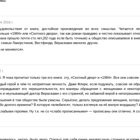
омы.
я 2016 г.
удовольствия от книги, достойное произведение во всех смыслах. Читается л
льше «1984» или «Скотного двора», так как роман правдиво и честно показывает отн
мана прошло почти сто лет,(82 года если быть точным) а общество описываемое в кни
а, семью Лакерстинов, Вестфилда, Верасвами имногих других.
 не меняются».
 г.
 Я пока прочитал только три его книги: эту, «Скотный двор» и «1984». Все они совсем
дый герой в чём-то неприятная личность. Даже Флори, если подумать, совсем не об
 оправдывает его нерешительности, его манеры обращения с женщинами и некотор
 и неунывающий доктор Верасвами с его странной, но забавной верой в непогрешимо
ошения в том обществе были ужасны. Серьёзно, делать предложение женщине, котору
ибо долгого времени? В которую «влюбился», только взглянув на её милую мордашку
 слабыми героями. Ну т.е. не со «слабо прописанными» — прописаны они отлично. А с
равилось, читать было легко. Открыл для себя ранее неизвестную страницу истории