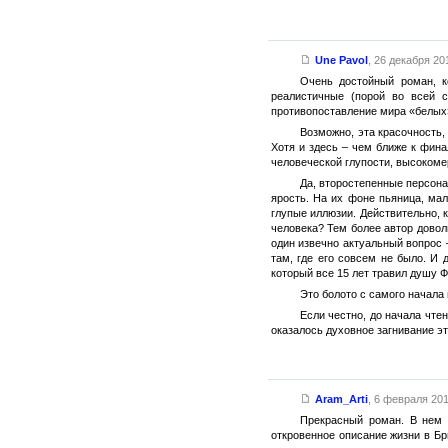
Une Pavol
,
26 декабря 201
Очень достойный роман, к
реалистичные (порой во всей с
противопоставление мира «белых»
Возможно, эта красочность,
Хотя и здесь – чем ближе к фин
человеческой глупости, высокоме
Да, второстепенные персона
ярость. На их фоне пьяница, ма
глупые иллюзии. Действительно, 
человека? Тем более автор доволь
один извечно актуальный вопрос 
там, где его совсем не было. И
который все 15 лет травил душу Ф
Это болото с самого начала 
Если честно, до начала чте
оказалось духовное загнивание эт
Aram_Arti
,
6 февраля 2015
Прекрасный роман. В нем н
откровенное описание жизни в Бр