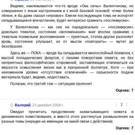
Видимо, наклевывается что-то вроде «Ока силы» Валентинова, но
совершенно с иным настроением и с иной базовой основой: чтиво более
лёгкое, я бы даже сказал «игровое». Ежели последующие тома не испортят
складывающееся впечатление, будет интересно сравнить «послевкусие».
У Валентинова — как сие ни парадоксально — «послевкусие»
довольно тяжелое, состояние «вспоминания» книг вполне сравнимо с
тяжелым похмельем: воспоминания — приятные, стопка-другая разгоняет
кровь, состояние улучшает, но от мысли «повторить» — мутит до
безобразия.
Здесь же — ПОКА — вроде бы складывается многослойный боевичок, с
массой попаданческих фокусов, с лихими поворотами сюжета, но без
неприятных философИческих откровений, заставляющих отвлекаться на
мерзости осмысления жизни как в презренной боллитре. Хотя — при
неизменном уровне «отсутствия отвлечений» — серьезности подачи
материала будет, видимо, недоставать.
Полагаю, что третий том — ситуацию прояснит
Оценка:
7
[
2
]
Валерий
,
23 декабря 2008 г.
Ожидал прочитать продолжение захватывающего сюжета и
динамичного повествования, а вместо этого растянутые размышления на
разные темы (нередко не имеющие ни какой связи с действием).
Оценка:
7