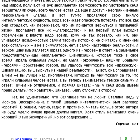
выделяющиеся, и внезапно дорываются практически до абсолютной власти
над миром, получают из рук инопланетян возможность почувствовать себя
вершителями судеб всего человечества, да еще и доступ к неограниченным
персональным благам, и вот тут-то проявляют свою гнилую
интеллигентскую сущность. Когда возникает опасность потерять это все, как
они страдают, как переживают, что им придется вернуться к привычной
жизни, пропадает все их «благородство» и на первый план выходит
стремление к власти надо всеми, кому не так повезло, как им, они
упиваются возможностью самим творить историю, не считаясь с мнением
всех остальных – и не в симуляторе, нет, в самой настоящей реальности. И
верхом цинизма является фраза одного из «героев» в ответ на замечание
представительницы инопланетной цивилизации, которая тоже в свое
время играла судьбами людей, но была «окорочена» нашими бравыми
«героями» (собственно говоря, им удалось уничтожить всю «вражескую»
цивилизацию, вышвырнуть из нашей реальности). Так вот, она спрашивает:
а чем же вы лучше нас, инопланетян, которых вы уничтожили за то, что
играли судьбами человечества, а вы теперь занимаетесь тем же самым? И
ответ: Ничем не отличаемся. И прямая цитата: «Мы у себя дома имеем
право делать, что нравится». Занавес. Книгу отложил в сторону.
Нет, не удивительно, что Звягинцев так не любит Сталина, ведь у
Иосифа Виссарионыча с такой швалью интеллигентской был разговор
короткий. В общем, гнусно, гадко и противно. Читать больше этого автора
не буду, уделю лучше время другим книгам. Хотя стиль написания очень
хороший, язык безупречный, но вот содержание…
Оценка:
нет
[
8
]
крапивка
,
25 августа 2010 г.