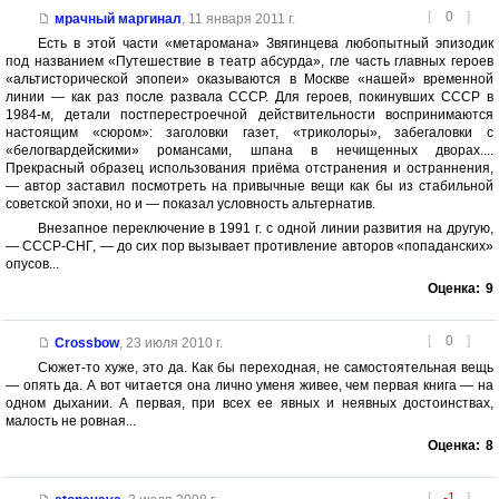
[
0
]
мрачный маргинал
,
11 января 2011 г.
Есть в этой части «метаромана» Звягинцева любопытный эпизодик
под названием «Путешествие в театр абсурда», гле часть главных героев
«альтисторической эпопеи» оказываются в Москве «нашей» временной
линии — как раз после развала СССР. Для героев, покинувших СССР в
1984-м, детали постперестроечной действительности воспринимаются
настоящим «сюром»: заголовки газет, «триколоры», забегаловки с
«белогвардейскими» романсами, шпана в нечищенных дворах....
Прекрасный образец использования приёма отстранения и остраннения,
— автор заставил посмотреть на привычные вещи как бы из стабильной
советской эпохи, но и — показал условность альтернатив.
Внезапное переключение в 1991 г. с одной линии развития на другую,
— СССР-СНГ, — до сих пор вызывает противление авторов «попаданских»
опусов...
Оценка:
9
[
0
]
Crossbow
,
23 июля 2010 г.
Сюжет-то хуже, это да. Как бы переходная, не самостоятельная вещь
— опять да. А вот читается она лично уменя живее, чем первая книга — на
одном дыхании. А первая, при всех ее явных и неявных достоинствах,
малость не ровная...
Оценка:
8
[
-1
]