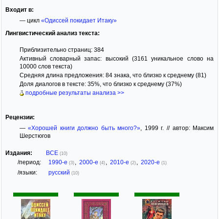
Входит в:
— цикл
«Одиссей покидает Итаку»
Лингвистический анализ текста:
Приблизительно страниц: 384
Активный словарный запас: высокий (3161 уникальное слово на
10000 слов текста)
Средняя длина предложения: 84 знака, что близко к среднему (81)
Доля диалогов в тексте: 35%, что близко к среднему (37%)
подробные результаты анализа >>
Рецензии:
—
«Хорошей книги должно быть много?»
, 1999 г. // автор: Максим
Шерстюгов
Издания:
ВСЕ
(10)
/период:
1990-е
,
2000-е
,
2010-е
,
2020-е
(3)
(4)
(2)
(1)
/языки:
русский
(10)