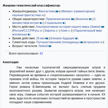
Жанрово-тематический классификатор:
Жанры/поджанры:
Фантастика
(
«Мягкая» (гуманитарная)
научная фантастика
)
Общие характеристики:
Приключенческое
|
Военное
|
С
множеством интриг
|
Социальное
Место действия:
Альтернативная история нашего мира (Земли)
(
Россия/СССР/Русь
|
Европа
|
Азия
)
|
Параллельный мир/
вселенная
Время действия:
20 век
|
Близкое будущее
Сюжетные ходы:
Путешественники (попаданцы)
(
в прошлое
)
Возраст читателя:
Любой
Всего проголосовало:
42
Аннотация:
Уже несколько тысячелетий сверхцивилизации аггров и
форзейлей воюют друг с другом, избрав ареной тайных битв Землю.
Перемещения во времени и «переписывание» прошлого — один из
приемов этой войны. Но история творится руками самих землян, и
именно затем нужны пришельцам Андрей Новиков и его друзья.
Герои романа В.Звягинцева не желают быть слепым орудием
инопланетного разума. Захватив резидента аггров, они начинают
свою игру, главные события которой разворачиваются в начале XX
века, куда после нескольких путешествий во времени и пространстве
попадают наши современники.