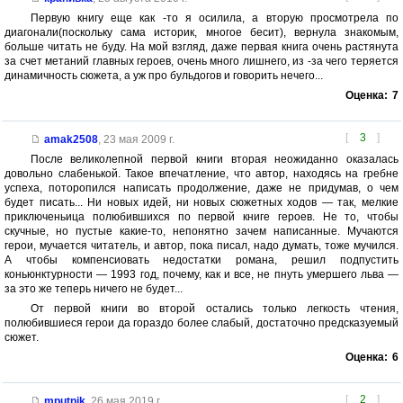
Первую книгу еще как -то я осилила, а вторую просмотрела по
диагонали(поскольку сама историк, многое бесит), вернула знакомым,
больше читать не буду. На мой взгляд, даже первая книга очень растянута
за счет метаний главных героев, очень много лишнего, из -за чего теряется
динамичность сюжета, а уж про бульдогов и говорить нечего...
Оценка:
7
[
3
]
amak2508
,
23 мая 2009 г.
После великолепной первой книги вторая неожиданно оказалась
довольно слабенькой. Такое впечатление, что автор, находясь на гребне
успеха, поторопился написать продолжение, даже не придумав, о чем
будет писать... Ни новых идей, ни новых сюжетных ходов — так, мелкие
приключеньица полюбившихся по первой книге героев. Не то, чтобы
скучные, но пустые какие-то, непонятно зачем написанные. Мучаются
герои, мучается читатель, и автор, пока писал, надо думать, тоже мучился.
А чтобы компенсиовать недостатки романа, решил подпустить
коньюнктурности — 1993 год, почему, как и все, не пнуть умершего льва —
за это же теперь ничего не будет...
От первой книги во второй остались только легкость чтения,
полюбившиеся герои да гораздо более слабый, достаточно предсказуемый
сюжет.
Оценка:
6
[
2
]
mputnik
,
26 мая 2019 г.