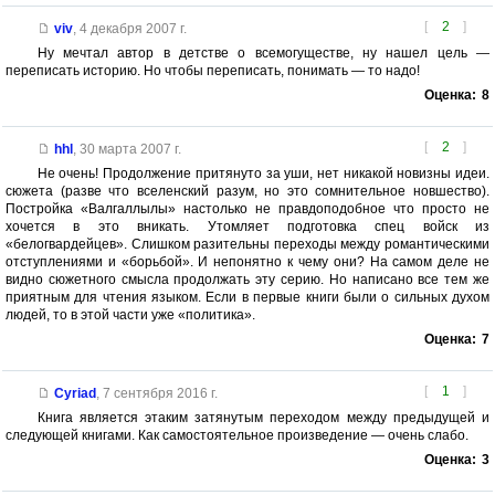
[
2
]
viv
,
4 декабря 2007 г.
Ну мечтал автор в детстве о всемогуществе, ну нашел цель —
переписать историю. Но чтобы переписать, понимать — то надо!
Оценка:
8
[
2
]
hhl
,
30 марта 2007 г.
Не очень! Продолжение притянуто за уши, нет никакой новизны идеи.
сюжета (разве что вселенский разум, но это сомнительное новшество).
Постройка «Валгаллылы» настолько не правдоподобное что просто не
хочется в это вникать. Утомляет подготовка спец войск из
«белогвардейцев». Слишком разительны переходы между романтическими
отступлениями и «борьбой». И непонятно к чему они? На самом деле не
видно сюжетного смысла продолжать эту серию. Но написано все тем же
приятным для чтения языком. Если в первые книги были о сильных духом
людей, то в этой части уже «политика».
Оценка:
7
[
1
]
Cyriad
,
7 сентября 2016 г.
Книга является этаким затянутым переходом между предыдущей и
следующей книгами. Как самостоятельное произведение — очень слабо.
Оценка:
3