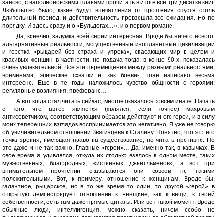
заново, с наполеоновскими планами прочитать в итоге все три десятка книг.
Любопытно было, какие будут впечатления от прочтения спустя столь
длительный период, и действительность превзошла все ожидания. Но по
порядку. И здесь сразу и о «Бульдогах…», и о первом романе.
Да, конечно, задумка всей серии интересная. Вроде бы ничего нового:
альтернативные реальности, могущественные инопланетные цивилизации
и горстка «рыцарей без страха и упрека», спасающих мир в целом и
красивых женщин в частности, но подача тогда, в конце 90-х, показалась
очень увлекательной. Все эти перемещения между разными реальностями,
временами, эпические схватки и, как боевик, тоже написано весьма
интересно. Еще в те годы наложилось чувство общности с героями:
регулярные возлияния, преферанс…
А вот когда стал читать сейчас, многое оказалось совсем иначе. Начать
с того, что автор является (являлся, если точнее) махровым
антисоветчиком, соответствующим образом действуют и его герои, и в силу
моих теперешних взглядов воспринимается это негативно. Я уже не говорю
об уничижительном отношении Звягинцева к Сталину. Понятно, что это его
точка зрения, имеющая право на существование, но читать противно. Но
это даже и не так важно. Главные «герои»… Да, именно так, в кавычках. В
свое время я удивлялся, откуда их столько взялось в одном месте, таких
мужественных, благородных, «истинных джентльменов», а вот при
внимательном прочтении оказываются они совсем не такими
положительными. Вот, к примеру, отношение к женщинам. Вроде бы,
галантное, рыцарское, но в то же время то один, то другой «герой» в
открытую демонстрирует отношение к женщине, как к вещи, к своей
собственности, есть там даже прямые цитаты. Или вот такой момент. Вроде
обычные люди, интеллигенция, можно сказать, ничем особо не