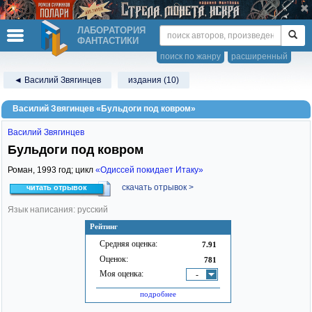
ЛАБОРАТОРИЯ
ФАНТАСТИКИ
поиск по жанру
расширенный
◄ Василий Звягинцев
издания (10)
Василий Звягинцев «Бульдоги под ковром»
Василий Звягинцев
Бульдоги под ковром
Роман,
1993
год; цикл
«Одиссей покидает Итаку»
скачать отрывок >
читать отрывок
Язык написания: русский
Рейтинг
Средняя оценка:
7.91
Оценок:
781
Моя оценка:
-
подробнее