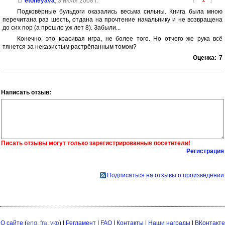
etoneyava
,
3 июля 2008 г.
Подковёрные бульдоги оказались весьма сильны. Книга была мною
перечитана раз шесть, отдана на прочтение начальнику и не возвращена
до сих пор (а прошло уж лет 8). Забыли...
Конечно, это красивая игра, не более того. Но отчего же рука всё
тянется за неказистым растрёпанным томом?
Оценка:
7
Написать отзыв:
Писать отзывы могут только зарегистрированные посетители!
Регистрация
Подписаться на отзывы о произведении
О сайте
(
eng
,
fra
,
укр
) |
Регламент
|
FAQ
|
Контакты
|
Наши награды
|
ВКонтакте