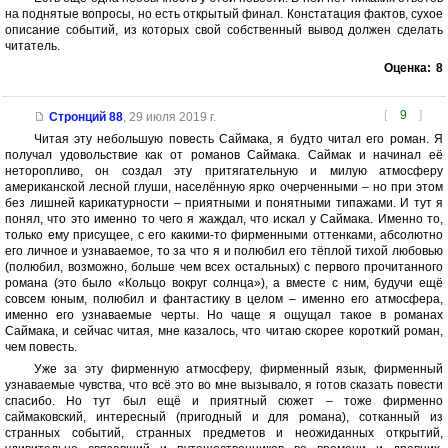
на поднятые вопросы, но есть открытый финал. Констатация фактов, сухое
описание событий, из которых свой собственный вывод должен сделать
читатель.
Оценка:
8
[
9
]
Стронций 88
,
29 июля 2019 г.
Читая эту небольшую повесть Саймака, я будто читал его роман. Я
получал удовольствие как от романов Саймака. Саймак и начинал её
неторопливо, он создал эту притягательную и милую атмосферу
американской лесной глуши, населённую ярко очерченными – но при этом
без лишней карикатурности – приятными и понятными типажами. И тут я
понял, что это именно то чего я жаждал, что искал у Саймака. Именно то,
только ему присущее, с его какими-то фирменными оттенками, абсолютно
его личное и узнаваемое, то за что я и полюбил его тёплой тихой любовью
(полюбил, возможно, больше чем всех остальных) с первого прочитанного
романа (это было «Кольцо вокруг солнца»), а вместе с ним, будучи ещё
совсем юным, полюбил и фантастику в целом – именно его атмосфера,
именно его узнаваемые черты. Но чаще я ощущал такое в романах
Саймака, и сейчас читая, мне казалось, что читаю скорее короткий роман,
чем повесть.
Уже за эту фирменную атмосферу, фирменный язык, фирменный
узнаваемые чувства, что всё это во мне вызывало, я готов сказать повести
спасибо. Но тут был ещё и приятный сюжет – тоже фирменно
саймаковский, интересный (пригодный и для романа), сотканный из
странных событий, странных предметов и неожиданных открытий,