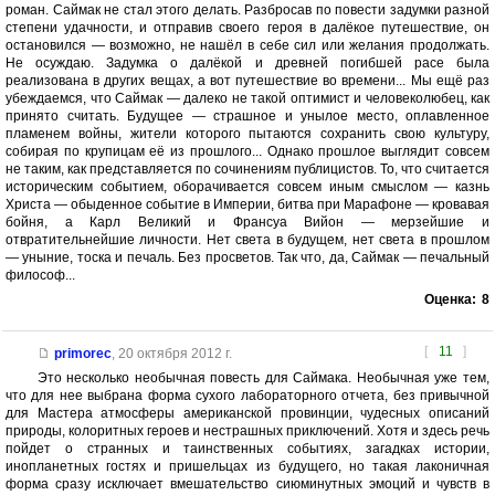
роман. Саймак не стал этого делать. Разбросав по повести задумки разной
степени удачности, и отправив своего героя в далёкое путешествие, он
остановился — возможно, не нашёл в себе сил или желания продолжать.
Не осуждаю. Задумка о далёкой и древней погибшей расе была
реализована в других вещах, а вот путешествие во времени... Мы ещё раз
убеждаемся, что Саймак — далеко не такой оптимист и человеколюбец, как
принято считать. Будущее — страшное и унылое место, оплавленное
пламенем войны, жители которого пытаются сохранить свою культуру,
собирая по крупицам её из прошлого... Однако прошлое выглядит совсем
не таким, как представляется по сочинениям публицистов. То, что считается
историческим событием, оборачивается совсем иным смыслом — казнь
Христа — обыденное событие в Империи, битва при Марафоне — кровавая
бойня, а Карл Великий и Франсуа Вийон — мерзейшие и
отвратительнейшие личности. Нет света в будущем, нет света в прошлом
— уныние, тоска и печаль. Без просветов. Так что, да, Саймак — печальный
философ...
Оценка:
8
[
11
]
primorec
,
20 октября 2012 г.
Это несколько необычная повесть для Саймака. Необычная уже тем,
что для нее выбрана форма сухого лабораторного отчета, без привычной
для Мастера атмосферы американской провинции, чудесных описаний
природы, колоритных героев и нестрашных приключений. Хотя и здесь речь
пойдет о странных и таинственных событиях, загадках истории,
инопланетных гостях и пришельцах из будущего, но такая лаконичная
форма сразу исключает вмешательство сиюминутных эмоций и чувств в