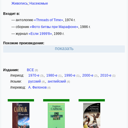
Живопись
;
Насекомые
Входит в:
— антологию
«Threads of Time»
, 1974 г.
— сборник
«Фото битвы при Марафоне»
, 1986 г.
— журнал
«Если 1999'8»
, 1999 г.
Похожие произведения:
показать
Издания:
ВСЕ
(8)
/период:
1970-е
,
1980-е
,
1990-е
,
2000-е
,
2010-е
(3)
(1)
(1)
(2)
(1)
/языки:
русский
,
английский
(4)
(4)
/перевод:
А. Филонов
(4)