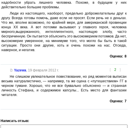
надобности убрать лишнего человека. Похоже, в будущем у них
действительно большие проблемы.
Люди из настоящего, наоборот, предельно доброжелательны друг к
другу. Всегда готовы помочь, даже если не просят. Если речь не о деньгах.
Что же, вполне возможно, по крайней мере, для американской провинции
конца XX века. А вот потомки вызывают у главного героя, человека
мирного,выдержанного, интеллигентного, настоящую злобу, часто
беспричинную. Он пытается объяснить это высокомерием потомков. Да нет,
высокомерие умеренное, на минимуме того, что могло бы быть в такой
ситуации. Просто они другие, хоть и очень похожи на нас. Отсюда,
наверное, и негатив.
Оценка:
8
[
2
]
Yazewa
,
19 февраля 2012 г.
Не слишком увлекательное повествование, но ряд моментов выписан
весьма натуралистично, — например, та же сцена с «путешествием» ГГ в
черном тумане. Хорошо, что не все буквально объяснено — и странная
личность Стефана, и содержимое капсулы... Есть место для фантазии
читателя.
Оценка:
7
Написать отзыв: