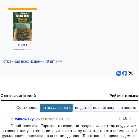
1986 г.
(английский)
страница всех изданий (8 шт.) >>
Отзывы читателей
Рейтинг отзыва
Сортировка:
по актуальности
по дате
по рейтингу
по оценке
[
16
]
witkowsky
,
26 сентября 2013 г.
Герой рассказа, Торнтон, конечно, ни разу не «писатель-неудачник»:
он пишет книгу по геологии, а что писать ему неохота, так это нормально. И
кульминация рассказа вовсе не диалог Торнтона с пришельцем из