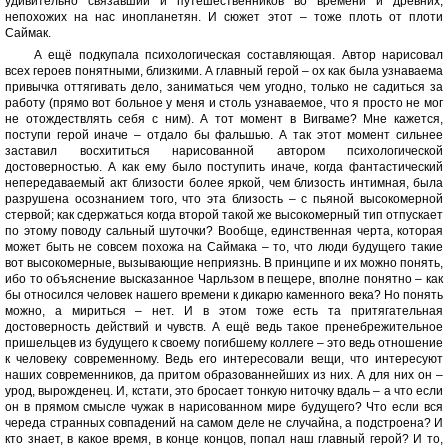
удивительно связавший и путешественников во времени и древних,
непохожих на нас инопланетян. И сюжет этот – тоже плоть от плоти
Саймак.
А ещё подкупала психологическая составляющая. Автор нарисовал
всех героев понятными, близкими. А главный герой – ох как была узнаваема
привычка оттягивать дело, заниматься чем угодно, только не садиться за
работу (прямо вот больное у меня и столь узнаваемое, что я просто не мог
не отождествлять себя с ним). А тот момент в Вигваме? Мне кажется,
поступи герой иначе – отдало бы фальшью. А так этот момент сильнее
заставил восхититься нарисованной автором психологической
достоверностью. А как ему было поступить иначе, когда фантастический
непередаваемый акт близости более яркой, чем близость интимная, была
разрушена осознанием того, что эта близость – с пьяной высокомерной
стервой; как сдержаться когда второй такой же высокомерный тип отпускает
по этому поводу сальный шуточки? Вообще, единственная черта, которая
может быть не совсем похожа на Саймака – то, что люди будущего такие
вот высокомерные, вызывающие неприязнь. В принципе и их можно понять,
ибо то объяснение высказанное Чарльзом в пещере, вполне понятно – как
бы относился человек нашего времени к дикарю каменного века? Но понять
можно, а мириться – нет. И в этом тоже есть та притягательная
достоверность действий и чувств. А ещё ведь такое пренебрежительное
пришельцев из будущего к своему погибшему коллеге – это ведь отношение
к человеку современному. Ведь его интересовали вещи, что интересуют
наших современников, да притом образованнейших из них. А для них он –
урод, вырожденец. И, кстати, это бросает тонкую ниточку вдаль – а что если
он в прямом смысле чужак в нарисованном мире будущего? Что если вся
череда странных совпадений на самом деле не случайна, а подстроена? И
кто знает, в какое время, в конце концов, попал наш главный герой? И то,