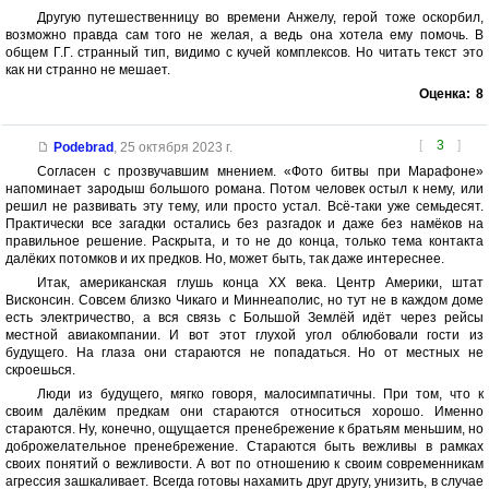
Другую путешественницу во времени Анжелу, герой тоже оскорбил,
возможно правда сам того не желая, а ведь она хотела ему помочь. В
общем Г.Г. странный тип, видимо с кучей комплексов. Но читать текст это
как ни странно не мешает.
Оценка:
8
[
3
]
Podebrad
,
25 октября 2023 г.
Согласен с прозвучавшим мнением. «Фото битвы при Марафоне»
напоминает зародыш большого романа. Потом человек остыл к нему, или
решил не развивать эту тему, или просто устал. Всё-таки уже семьдесят.
Практически все загадки остались без разгадок и даже без намёков на
правильное решение. Раскрыта, и то не до конца, только тема контакта
далёких потомков и их предков. Но, может быть, так даже интереснее.
Итак, американская глушь конца XX века. Центр Америки, штат
Висконсин. Совсем близко Чикаго и Миннеаполис, но тут не в каждом доме
есть электричество, а вся связь с Большой Землёй идёт через рейсы
местной авиакомпании. И вот этот глухой угол облюбовали гости из
будущего. На глаза они стараются не попадаться. Но от местных не
скроешься.
Люди из будущего, мягко говоря, малосимпатичны. При том, что к
своим далёким предкам они стараются относиться хорошо. Именно
стараются. Ну, конечно, ощущается пренебрежение к братьям меньшим, но
доброжелательное пренебрежение. Стараются быть вежливы в рамках
своих понятий о вежливости. А вот по отношению к своим современникам
агрессия зашкаливает. Всегда готовы нахамить друг другу, унизить, в случае