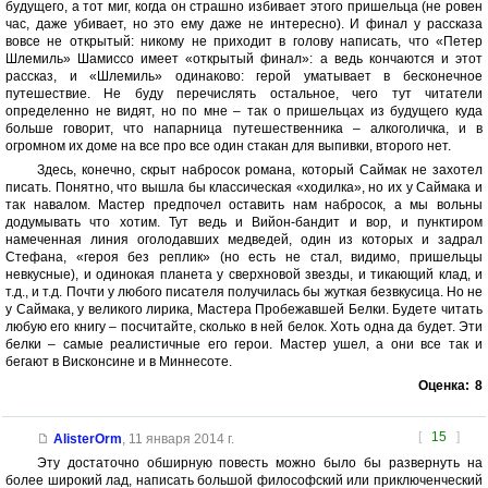
будущего, а тот миг, когда он страшно избивает этого пришельца (не ровен
час, даже убивает, но это ему даже не интересно). И финал у рассказа
вовсе не открытый: никому не приходит в голову написать, что «Петер
Шлемиль» Шамиссо имеет «открытый финал»: а ведь кончаются и этот
рассказ, и «Шлемиль» одинаково: герой уматывает в бесконечное
путешествие. Не буду перечислять остальное, чего тут читатели
определенно не видят, но по мне – так о пришельцах из будущего куда
больше говорит, что напарница путешественника – алкоголичка, и в
огромном их доме на все про все один стакан для выпивки, второго нет.
Здесь, конечно, скрыт набросок романа, который Саймак не захотел
писать. Понятно, что вышла бы классическая «ходилка», но их у Саймака и
так навалом. Мастер предпочел оставить нам набросок, а мы вольны
додумывать что хотим. Тут ведь и Вийон-бандит и вор, и пунктиром
намеченная линия оголодавших медведей, один из которых и задрал
Стефана, «героя без реплик» (но есть не стал, видимо, пришельцы
невкусные), и одинокая планета у сверхновой звезды, и тикающий клад, и
т.д., и т.д. Почти у любого писателя получилась бы жуткая безвкусица. Но не
у Саймака, у великого лирика, Мастера Пробежавшей Белки. Будете читать
любую его книгу – посчитайте, сколько в ней белок. Хоть одна да будет. Эти
белки – самые реалистичные его герои. Мастер ушел, а они все так и
бегают в Висконсине и в Миннесоте.
Оценка:
8
[
15
]
AlisterOrm
,
11 января 2014 г.
Эту достаточно обширную повесть можно было бы развернуть на
более широкий лад, написать большой философский или приключенческий