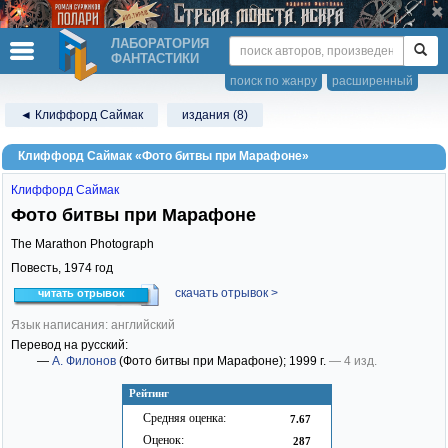
ЛАБОРАТОРИЯ
ФАНТАСТИКИ
поиск по жанру
расширенный
◄ Клиффорд Саймак
издания (8)
Клиффорд Саймак «Фото битвы при Марафоне»
Клиффорд Саймак
Фото битвы при Марафоне
The Marathon Photograph
Повесть,
1974
год
скачать отрывок >
читать отрывок
Язык написания: английский
Перевод на русский:
—
А. Филонов
(Фото битвы при Марафоне)
; 1999 г.
— 4 изд.
Рейтинг
Средняя оценка:
7.67
Оценок:
287