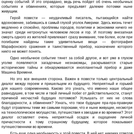
оценку событий. И это оправдано, ведь речь пойдет об очень необычных
событиях и обвинениях, которые предъявят далекие потомки ныне
живущим.
Герой повести — неудачливый писатель, пытающийся найти
вдохновение, забившись в самый глухой уголок Америки. Здесь жизнь течет
медленно и спокойно, проблемы городов, политики и экономики ничего не
значат среди нетронутых человеком лесов и гор. И поэтому внезапная
смерть одного из жителей привлекает сразу внимание, тем более, если при
погибшем найдены такие удивительные вещи — фотография
Марафонского сражения и таинственный прибор, назначение которого
никто не может понять.
Одно необычное событие тянет за собой другое, и вот уже в глухом
уголке появляются загадочные незнакомцы, раскрываются старые
исторические тайны и обнаруживаются инопланетный прибор и даже
Машина Времени.
Но это все внешняя сторона. Важен в повести только центральный
диалог между героем и пришельцем из будущего. Неприятный и горький
для нашего современника. Каково это узнать, что именно наше общее
равнодушие, в том числе и твой личный побег от действительности, станут
причиной несчастий будущих потомков? Услышать от них не слова
благодарности, а обвинения? Узнать, что твои будущие пра-пра-правнуки
будут отравлены теми же самыми пороками, что и ныне живущие, несмотря
на технологическое могущество, путешествия к звездам и во времени? Этот
диалог оставляет очень неприятный осадок и ощущение личной
причастности к тому страшному будущему, которое показывают
путешественники во времени.
Есть еще одна необычность у этой повести. В ней нет никаких ответов