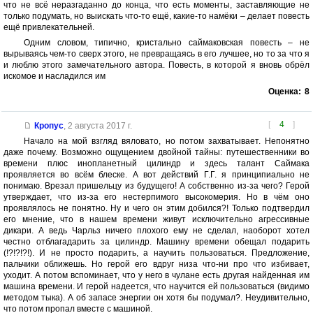
что не всё неразгаданно до конца, что есть моменты, заставляющие не
только подумать, но выискать что-то ещё, какие-то намёки – делает повесть
ещё привлекательней.
Одним словом, типично, кристально саймаковская повесть – не
вырываясь чем-то сверх этого, не превращаясь в его лучшее, но то за что я
и люблю этого замечательного автора. Повесть, в которой я вновь обрёл
искомое и насладился им
Оценка:
8
[
4
]
Кропус
,
2 августа 2017 г.
Начало на мой взгляд вяловато, но потом захватывает. Непонятно
даже почему. Возможно ощущением двойной тайны: путешественники во
времени плюс инопланетный цилиндр и здесь талант Саймака
проявляется во всём блеске. А вот действий Г.Г. я принципиально не
понимаю. Врезал пришельцу из будущего! А собственно из-за чего? Герой
утверждает, что из-за его нестерпимого высокомерия. Но в чём оно
проявлялось не понятно. Ну и чего он этим добился?! Только подтвердил
его мнение, что в нашем времени живут исключительно агрессивные
дикари. А ведь Чарльз ничего плохого ему не сделал, наоборот хотел
честно отблагадарить за цилиндр. Машину времени обещал подарить
(!?!?!?!). И не просто подарить, а научить пользоваться. Предложение,
пальчики оближешь. Но герой его вдруг низа что-ни про что избивает,
уходит. А потом вспоминает, что у него в чулане есть другая найденная им
машина времени. И герой надеется, что научится ей пользоваться (видимо
методом тыка). А об запасе энергии он хотя бы подумал?. Неудивительно,
что потом пропал вместе с машиной.