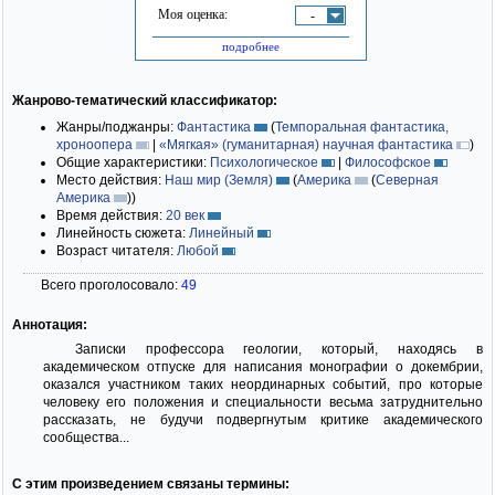
Моя оценка:
-
подробнее
Жанрово-тематический классификатор:
Жанры/поджанры:
Фантастика
(
Темпоральная фантастика,
хроноопера
|
«Мягкая» (гуманитарная) научная фантастика
)
Общие характеристики:
Психологическое
|
Философское
Место действия:
Наш мир (Земля)
(
Америка
(
Северная
Америка
)
)
Время действия:
20 век
Линейность сюжета:
Линейный
Возраст читателя:
Любой
Всего проголосовало:
49
Аннотация:
Записки профессора геологии, который, находясь в
академическом отпуске для написания монографии о докембрии,
оказался участником таких неординарных событий, про которые
человеку его положения и специальности весьма затруднительно
рассказать, не будучи подвергнутым критике академического
сообщества...
С этим произведением связаны термины: