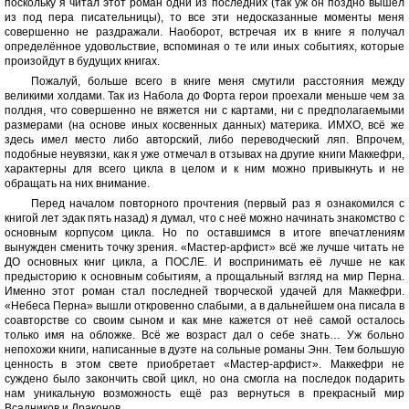
поскольку я читал этот роман одни из последних (так уж он поздно вышел
из под пера писательницы), то все эти недосказанные моменты меня
совершенно не раздражали. Наоборот, встречая их в книге я получал
определённое удовольствие, вспоминая о те или иных событиях, которые
произойдут в будущих книгах.
Пожалуй, больше всего в книге меня смутили расстояния между
великими холдами. Так из Набола до Форта герои проехали меньше чем за
полдня, что совершенно не вяжется ни с картами, ни с предполагаемыми
размерами (на основе иных косвенных данных) материка. ИМХО, всё же
здесь имел место либо авторский, либо переводческий ляп. Впрочем,
подобные неувязки, как я уже отмечал в отзывах на другие книги Маккефри,
характерны для всего цикла в целом и к ним можно привыкнуть и не
обращать на них внимание.
Перед началом повторного прочтения (первый раз я ознакомился с
книгой лет эдак пять назад) я думал, что с неё можно начинать знакомство с
основным корпусом цикла. Но по оставшимся в итоге впечатлениям
вынужден сменить точку зрения. «Мастер-арфист» всё же лучше читать не
ДО основных книг цикла, а ПОСЛЕ. И воспринимать её лучше не как
предысторию к основным событиям, а прощальный взгляд на мир Перна.
Именно этот роман стал последней творческой удачей для Маккефри.
«Небеса Перна» вышли откровенно слабыми, а в дальнейшем она писала в
соавторстве со своим сыном и как мне кажется от неё самой осталось
только имя на обложке. Всё же возраст дал о себе знать… Уж больно
непохожи книги, написанные в дуэте на сольные романы Энн. Тем большую
ценность в этом свете приобретает «Мастер-арфист». Маккефри не
суждено было закончить свой цикл, но она смогла на последок подарить
нам уникальную возможность ещё раз вернуться в прекрасный мир
Всадников и Драконов.