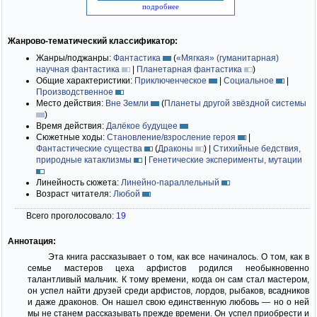
подробнее
Жанрово-тематический классификатор:
Жанры/поджанры:
Фантастика
(
«Мягкая» (гуманитарная)
научная фантастика
|
Планетарная фантастика
)
Общие характеристики:
Приключенческое
|
Социальное
|
Производственное
Место действия:
Вне Земли
(
Планеты другой звёздной системы
)
Время действия:
Далёкое будущее
Сюжетные ходы:
Становление/взросление героя
|
Фантастические существа
(
Драконы
)
|
Стихийные бедствия,
природные катаклизмы
|
Генетические эксперименты, мутации
Линейность сюжета:
Линейно-параллельный
Возраст читателя:
Любой
Всего проголосовало:
19
Аннотация:
Эта книга рассказывает о том, как все начиналось. О том, как в
семье мастеров цеха арфистов родился необыкновенно
талантливый мальчик. К тому времени, когда он сам стал мастером,
он успел найти друзей среди арфистов, лордов, рыбаков, всадников
и даже драконов. Он нашел свою единственную любовь — но о ней
мы не станем рассказывать прежде времени. Он успел приобрести и