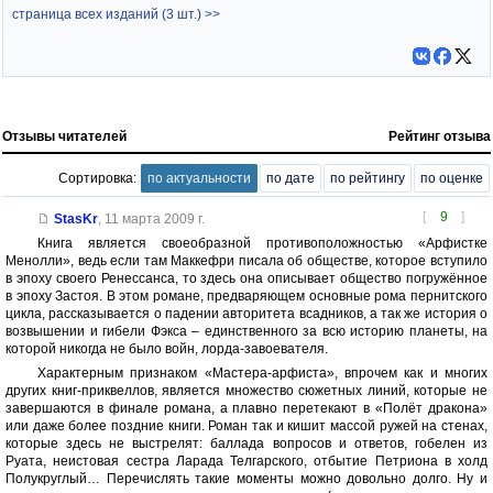
страница всех изданий (3 шт.) >>
Отзывы читателей
Рейтинг отзыва
Сортировка:
по актуальности
по дате
по рейтингу
по оценке
[
9
]
StasKr
,
11 марта 2009 г.
Книга является своеобразной противоположностью «Арфистке
Менолли», ведь если там Маккефри писала об обществе, которое вступило
в эпоху своего Ренессанса, то здесь она описывает общество погружённое
в эпоху Застоя. В этом романе, предваряющем основные рома пернитского
цикла, рассказывается о падении авторитета всадников, а так же история о
возвышении и гибели Фэкса – единственного за всю историю планеты, на
которой никогда не было войн, лорда-завоевателя.
Характерным признаком «Мастера-арфиста», впрочем как и многих
других книг-приквеллов, является множество сюжетных линий, которые не
завершаются в финале романа, а плавно перетекают в «Полёт дракона»
или даже более поздние книги. Роман так и кишит массой ружей на стенах,
которые здесь не выстрелят: баллада вопросов и ответов, гобелен из
Руата, неистовая сестра Ларада Телгарского, отбытие Петриона в холд
Полукруглый… Перечислять такие моменты можно довольно долго. Ну и