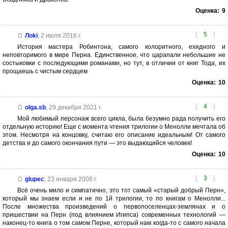
Оценка:
9
[
5
]
Лoki
,
2 июля 2016 г.
История мастера Робинтона, самого колоритного, ехидного и
неповторимого в мире Перна. Единственное, что царапали небольшие не
состыковки с последующими романами, но тут, в отличии от книг Тода, их
прощаешь с чистым сердцем
Оценка:
10
[
4
]
olga.sb
,
29 декабря 2021 г.
Мой любимый персонаж всего цикла, была безумно рада получить его
отдельную историю! Еще с момента чтения трилогии о Менолли мечтала об
этом. Несмотря на концовку, считаю его описание идеальным! От самого
детства и до самого окончания пути — это выдающийся человек!
Оценка:
10
[
3
]
glupec
,
23 января 2008 г.
Всё очень мило и симпатично, это тот самый «старый добрый Перн»,
который мы знаем если и не по 1й трилогии, то по книгам о Менолли...
После множества произведений о первопоселенцах-землянах и о
пришествии на Перн (под влиянием Игипса) современных технологий —
наконец-то книга о том самом Перне, который нам когда-то с самого начала