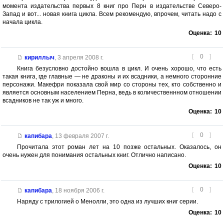
момента издательства первых 8 книг про Перн в издательстве Северо-
Запад и вот... новая книга цикла. Всем рекомендую, впрочем, читать надо с
начала цикла.
Оценка:
10
[
0
]
кириллыч
,
3 апреля 2008 г.
Книга безусловно достойно вошла в цикл. И очень хорошо, что есть
такая книга, где главные — не драконы и их всадники, а немного сторонние
персонажи. Макефри показала свой мир со стороны тех, кто собственно и
является основным населением Перна, ведь в количественнном отношении
всадников не так уж и много.
Оценка:
10
[
0
]
капибара
,
13 февраля 2007 г.
Прочитала этот роман лет на 10 позже остальных. Оказалось, он
очень нужен для понимания остальных книг. Отлично написано.
Оценка:
10
[
0
]
капибара
,
18 ноября 2006 г.
Наряду с трилогией о Менолли, это одна из лучших книг серии.
Оценка:
10