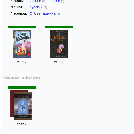
/период:
2000-е
,
2010-е
(2)
(1)
/языки:
русский
(3)
/перевод:
О. Степашкина
(3)
2003 г.
2006 г.
Самиздат и фэнзины:
2017 г.