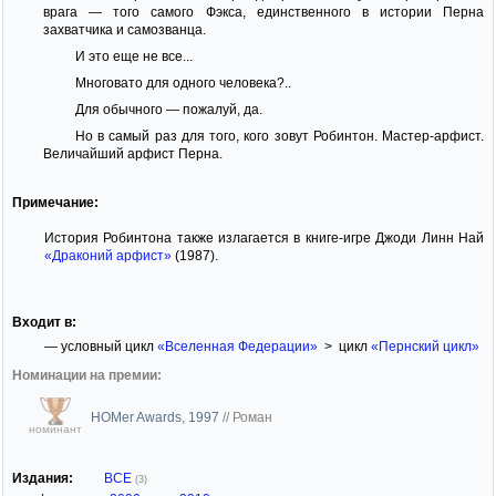
врага — того самого Фэкса, единственного в истории Перна
захватчика и самозванца.
И это еще не все...
Многовато для одного человека?..
Для обычного — пожалуй, да.
Но в самый раз для того, кого зовут Робинтон. Мастер-арфист.
Величайший арфист Перна.
Примечание:
История Робинтона также излагается в книге-игре Джоди Линн Най
«Драконий арфист»
(1987).
Входит в:
— условный цикл
«Вселенная Федерации»
> цикл
«Пернский цикл»
Номинации на премии:
HOMer Awards, 1997
//
Роман
номинант
Издания:
ВСЕ
(3)