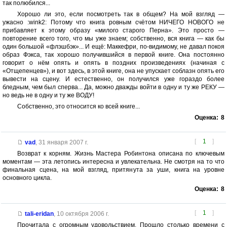
так полюбился...
Хорошо ли это, если посмотреть так в общем? На мой взгляд —
ужасно :wink2: Потому что книга ровным счётом НИЧЕГО НОВОГО не
прибавляет к этому образу «милого старого Перна». Это просто —
повторение всего того, что мы уже знаем; собственно, вся книга — как бы
один большой «флэшбэк»... И ещё: Маккефри, по-видимому, не давал покоя
образ Фэкса, так хорошо получившийся в первой книге. Она постоянно
говорит о нём опять и опять в поздних произведениях (начиная с
«Отщепенцев»), и вот здесь, в этой книге, она не упускает соблазн опять его
вывести на сцену. И естественно, он получился уже гораздо более
бледным, чем был сперва... Да, можно дважды войти в одну и ту же РЕКУ —
но ведь не в одну и ту же ВОДУ!
Собственно, это относится ко всей книге...
Оценка:
8
[
1
]
vad
,
31 января 2007 г.
Возврат к корням. Жизнь Мастера Робинтона описана по ключевым
моментам — эта летопись интересна и увлекательна. Не смотря на то что
финальная сцена, на мой взгляд, притянута за уши, книга на уровне
основного цикла.
Оценка:
8
[
1
]
tali-eridan
,
10 октября 2006 г.
Прочитала с огромным удовольствием. Прошло столько времени с