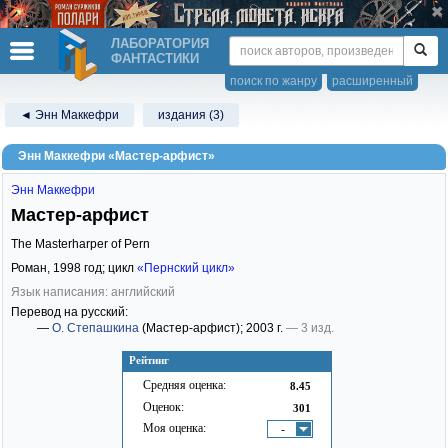
ЛАБОРАТОРИЯ
ФАНТАСТИКИ
поиск по жанру
расширенный
◄ Энн Маккефри
издания (3)
Энн Маккефри «Мастер-арфист»
Энн Маккефри
Мастер-арфист
The Masterharper of Pern
Роман,
1998
год; цикл
«Пернский цикл»
Язык написания: английский
Перевод на русский:
—
О. Степашкина
(Мастер-арфист)
; 2003 г.
— 3 изд.
Рейтинг
Средняя оценка:
8.45
Оценок:
301
Моя оценка:
-