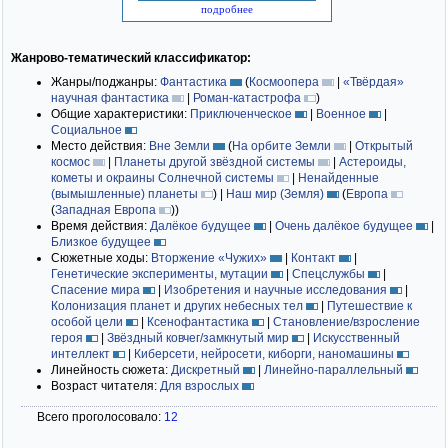
подробнее
Жанрово-тематический классификатор:
Жанры/поджанры:
Фантастика
(
Космоопера
|
«Твёрдая»
научная фантастика
|
Роман-катастрофа
)
Общие характеристики:
Приключенческое
|
Военное
|
Социальное
Место действия:
Вне Земли
(
На орбите Земли
|
Открытый
космос
|
Планеты другой звёздной системы
|
Астероиды,
кометы и окраины Солнечной системы
|
Ненайденные
(вымышленные) планеты
)
|
Наш мир (Земля)
(
Европа
(
Западная Европа
)
)
Время действия:
Далёкое будущее
|
Очень далёкое будущее
|
Близкое будущее
Сюжетные ходы:
Вторжение «Чужих»
|
Контакт
|
Генетические эксперименты, мутации
|
Спецслужбы
|
Спасение мира
|
Изобретения и научные исследования
|
Колонизация планет и других небесных тел
|
Путешествие к
особой цели
|
Ксенофантастика
|
Становление/взросление
героя
|
Звёздный ковчег/замкнутый мир
|
Искусственный
интеллект
|
Киберсети, нейросети, киборги, наномашины
Линейность сюжета:
Дискретный
|
Линейно-параллельный
Возраст читателя:
Для взрослых
Всего проголосовало:
12