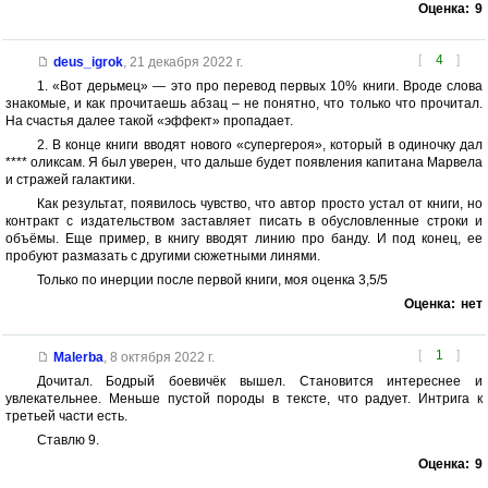
Оценка:
9
[
4
]
deus_igrok
,
21 декабря 2022 г.
1. «Вот дерьмец» — это про перевод первых 10% книги. Вроде слова
знакомые, и как прочитаешь абзац – не понятно, что только что прочитал.
На счастья далее такой «эффект» пропадает.
2. В конце книги вводят нового «супергероя», который в одиночку дал
**** оликсам. Я был уверен, что дальше будет появления капитана Марвела
и стражей галактики.
Как результат, появилось чувство, что автор просто устал от книги, но
контракт с издательством заставляет писать в обусловленные строки и
объёмы. Еще пример, в книгу вводят линию про банду. И под конец, ее
пробуют размазать с другими сюжетными линями.
Только по инерции после первой книги, моя оценка 3,5/5
Оценка:
нет
[
1
]
Malerba
,
8 октября 2022 г.
Дочитал. Бодрый боевичёк вышел. Становится интереснее и
увлекательнее. Меньше пустой породы в тексте, что радует. Интрига к
третьей части есть.
Ставлю 9.
Оценка:
9