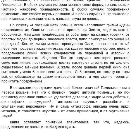
Гипериона». В обоих случаях истории меняют свою форму, тональность и
частично жанровую принадлежность. В обоих случаях продолжения
показались мне слабее первых романов. И в обоих случаях я не пожалел о
прочитанном, и желание читать дальше никуда не делось.
По сюжету «Спасения нет» больше всего напоминает фильм «День
независимости». Оликсы начинают вторжение на Землю, люди пытаются
оборонятся. Нам дают понаблюдать за событиями на разных уровнях: от
простых людей до первых эшелонов власти, плюс покажут много экшна на
передовой. Кстати, линия мелкого преступника Олли, попавшего в лютый
переплёт посреди вторжения оказалась куда интереснее и острее, нежели
продолжение линий всяких спецагентов на передовой и истории о
выживании «сливок» общества. Так же получает некоторое развитие
сюжетная линия, происходящая десять тысяч лет спустя, но ей уделено
существенно меньше времени. А жаль, после финала первой книги она
вызывала у меня больше всего интереса. Собственно, по сюжету на этом
всё, он обрывается на самом интересном месте, и мне уже не терпится
прочитать продолжение.
В остальном перед нами даже ещё более типичный Гамильтон, чем в
первом романе. Нет игр с формой, градус интриги поменьше, но по-
прежнему огромное внимание уделяется деталям, в кадре много действия,
философских рассуждений, интересных научных разработок и
симпатичных персонажей. Ну и сама катастрофа описана очень ярко:
читаешь, и становится неуютно и от атаки пришельцев, и от окукливания
людей.
Книга оставляет приятные впечатления, так что, надеюсь,
продолжение не заставит себя долго ждать.