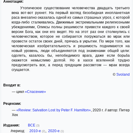
Аннотация:
Утопическое существование человечества двадцать третьего
века вот-вот рухнет. На первый взгляд безобидная инопланетная
раса внезапно оказалась одной из самых страшных угроз, с которой
когда-либо сталкивались. Движимые экстремальными религиозными
убеждениями, Оликсы полны решимости привести каждого к своей
версии Бога, как они его видят. Но на этот раз они столкнулись с
человечеством, которое не собирается погружаться во мрак или
провести остаток своих дней, прячась в укрытии. По мере того, как
человеческая изобретательность и решимость поднимаются на
новый уровень, люди объединяются под знаменами общей цели:
одолеть, казалось бы, непобедимого врага, даже если борьба
окажется немыслимо долгой. Но в хаосе вселенной трудно
предусмотреть все, а перед грядущим рассветом — мрак всегда
сгущается.
©
Svoland
Входит в:
— цикл
«Спасение»
Рецензии:
—
«Review: Salvation Lost by Peter F. Hamilton»
, 2020 г. // автор: Питер
Хек
Издания:
ВСЕ
(3)
/период:
2010-е
,
2020-е
(2)
(1)