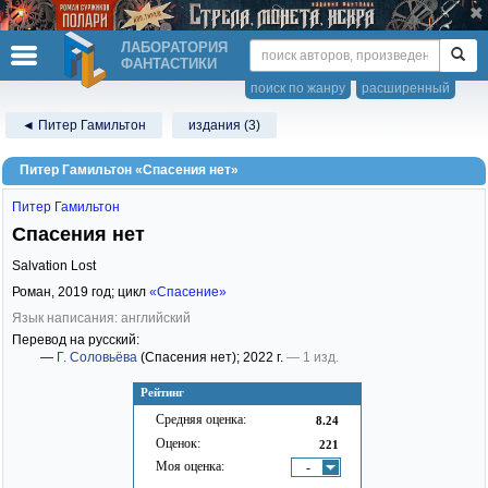
ЛАБОРАТОРИЯ
ФАНТАСТИКИ
поиск по жанру
расширенный
◄ Питер Гамильтон
издания (3)
Питер Гамильтон «Спасения нет»
Питер Гамильтон
Спасения нет
Salvation Lost
Роман,
2019
год; цикл
«Спасение»
Язык написания: английский
Перевод на русский:
—
Г. Соловьёва
(Спасения нет)
; 2022 г.
— 1 изд.
Рейтинг
Средняя оценка:
8.24
Оценок:
221
Моя оценка:
-