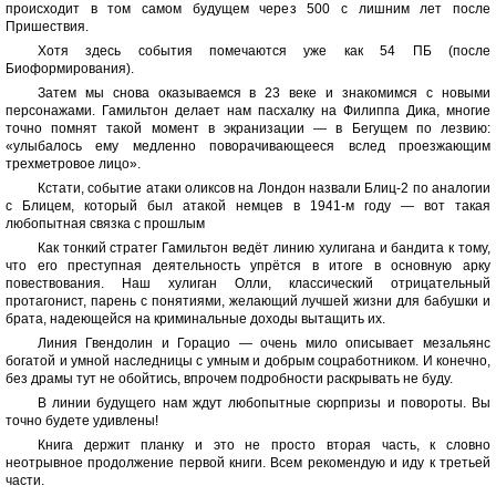
происходит в том самом будущем через 500 с лишним лет после
Пришествия.
Хотя здесь события помечаются уже как 54 ПБ (после
Биоформирования).
Затем мы снова оказываемся в 23 веке и знакомимся с новыми
персонажами. Гамильтон делает нам пасхалку на Филиппа Дика, многие
точно помнят такой момент в экранизации — в Бегущем по лезвию:
«улыбалось ему медленно поворачивающееся вслед проезжающим
трехметровое лицо».
Кстати, событие атаки оликсов на Лондон назвали Блиц-2 по аналогии
с Блицем, который был атакой немцев в 1941-м году — вот такая
любопытная связка с прошлым
Как тонкий стратег Гамильтон ведёт линию хулигана и бандита к тому,
что его преступная деятельность упрётся в итоге в основную арку
повествования. Наш хулиган Олли, классический отрицательный
протагонист, парень с понятиями, желающий лучшей жизни для бабушки и
брата, надеющейся на криминальные доходы вытащить их.
Линия Гвендолин и Горацио — очень мило описывает мезальянс
богатой и умной наследницы с умным и добрым соцработником. И конечно,
без драмы тут не обойтись, впрочем подробности раскрывать не буду.
В линии будущего нам ждут любопытные сюрпризы и повороты. Вы
точно будете удивлены!
Книга держит планку и это не просто вторая часть, к словно
неотрывное продолжение первой книги. Всем рекомендую и иду к третьей
части.