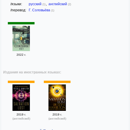
/языки:
русский
,
английский
(1)
(2)
/перевод:
Г. Соловьёва
(1)
2022 г.
Издания на иностранных языках:
2019 г.
2019 г.
(английский)
(английский)