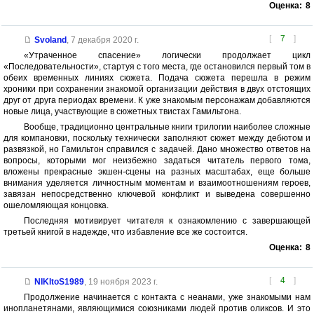
Оценка:
8
[
7
]
Svoland
,
7 декабря 2020 г.
«Утраченное спасение» логически продолжает цикл
«Последовательности», стартуя с того места, где остановился первый том в
обеих временных линиях сюжета. Подача сюжета перешла в режим
хроники при сохранении знакомой организации действия в двух отстоящих
друг от друга периодах времени. К уже знакомым персонажам добавляются
новые лица, участвующие в сюжетных твистах Гамильтона.
Вообще, традиционно центральные книги трилогии наиболее сложные
для компановки, поскольку технически заполняют сюжет между дебютом и
развязкой, но Гамильтон справился с задачей. Дано множество ответов на
вопросы, которыми мог неизбежно задаться читатель первого тома,
вложены прекрасные экшен-сцены на разных масштабах, еще больше
внимания уделяется личностным моментам и взаимоотношениям героев,
завязан непосредственно ключевой конфликт и выведена совершенно
ошеломляющая концовка.
Последняя мотивирует читателя к ознакомлению с завершающей
третьей книгой в надежде, что избавление все же состоится.
Оценка:
8
[
4
]
NIKItoS1989
,
19 ноября 2023 г.
Продолжение начинается с контакта с неанами, уже знакомыми нам
инопланетянами, являющимися союзниками людей против оликсов. И это