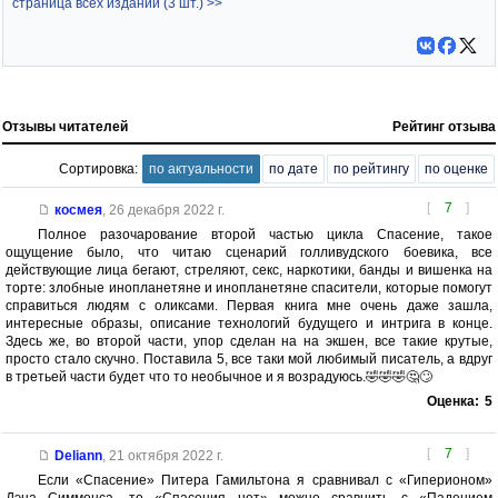
страница всех изданий (3 шт.) >>
Отзывы читателей
Рейтинг отзыва
Сортировка:
по актуальности
по дате
по рейтингу
по оценке
[
7
]
космея
,
26 декабря 2022 г.
Полное разочарование второй частью цикла Спасение, такое
ощущение было, что читаю сценарий голливудского боевика, все
действующие лица бегают, стреляют, секс, наркотики, банды и вишенка на
торте: злобные инопланетяне и инопланетяне спасители, которые помогут
справиться людям с оликсами. Первая книга мне очень даже зашла,
интересные образы, описание технологий будущего и интрига в конце.
Здесь же, во второй части, упор сделан на на экшен, все такие крутые,
просто стало скучно. Поставила 5, все таки мой любимый писатель, а вдруг
в третьей части будет что то необычное и я возрадуюсь.🤣🤣🤣🤔🙄
Оценка:
5
[
7
]
Deliann
,
21 октября 2022 г.
Если «Спасение» Питера Гамильтона я сравнивал с «Гиперионом»
Дэна Симмонса, то «Спасения нет» можно сравнить с «Падением