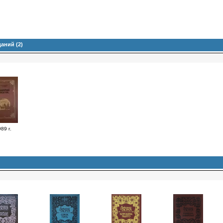
аний (2)
89 г.