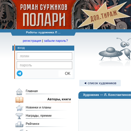
Работы художника Л ...
регистрация
|
забыли пароль?
вход
OK
◄ список художников
Главная
Художник — Л. Константинов
Авторы, книги
Новинки и планы
Награды, премии
Рейтинги