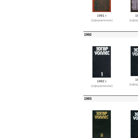
1991 г
1
(оформление)
(офо
1992
1
1992 г
(офо
(оформление)
1993