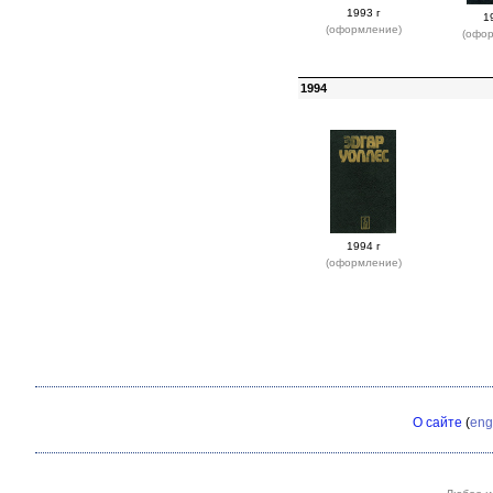
1993 г
1
(оформление)
(офо
1994
1994 г
(оформление)
О сайте
(
eng