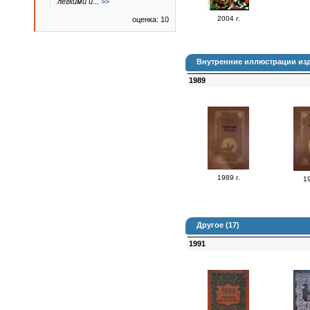
легкими и
...
>>
2004 г.
оценка: 10
Внутренние иллюстрации изд
1989
1989 г.
19
Другое (17)
1991