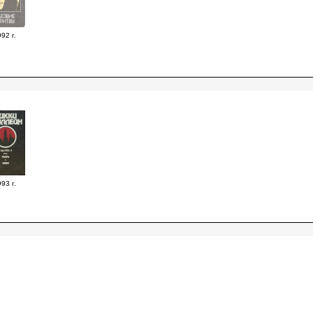
92 г.
93 г.