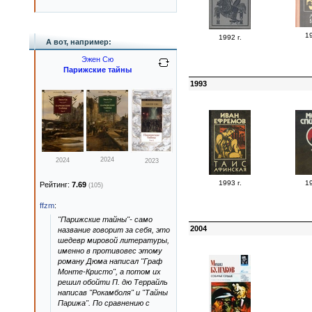
19
1992 г.
А вот, например:
Эжен Сю
Парижские тайны
1993
2024
2024
2023
1993 г.
19
Рейтинг:
7.69
(105)
ffzm
:
"Парижские тайны"- само
2004
название говорит за себя, это
шедевр мировой литературы,
именно в противовес этому
роману Дюма написал "Граф
Монте-Кристо", а потом их
решил обойти П. дю Террайль
написав "Рокамболя" и "Тайны
Парижа". По сравнению с