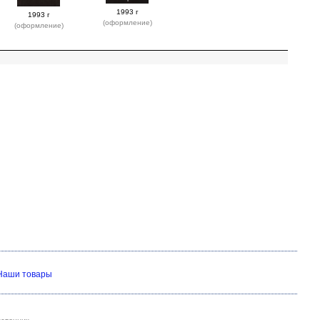
1993 г
1993 г
(оформление)
(оформление)
Наши товары