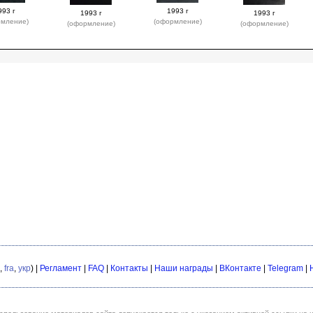
993 г
1993 г
1993 г
1993 г
рмление)
(оформление)
(оформление)
(оформление)
,
fra
,
укр
) |
Регламент
|
FAQ
|
Контакты
|
Наши награды
|
ВКонтакте
|
Telegram
|