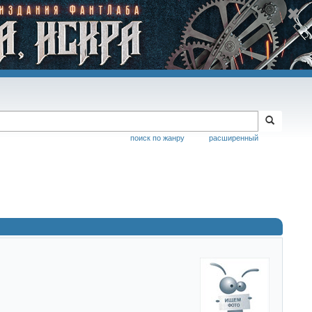
поиск по жанру
расширенный