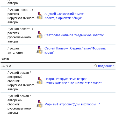
автора
Лучшая повесть /
рассказ
Анджей Сапковский "Змея"
нерусскоязычного
Andrzej Sapkowski "Żmija"
автора
Лучшая повесть /
рассказ
Святослав Логинов "Медынское золото"
русскоязычного
автора
Лучшая
Сергей Пальцун, Сергей Лапач "Формула
антология
крови"
2010
2011 г.
подробнее
Лучший роман /
авторский
Патрик Ротфусс "Имя ветра"
сборник
Patrick Rothfuss "The Name of the Wind"
нерусскоязычного
автора
Лучший роман /
авторский
сборник
Мариам Петросян "Дом, в котором…"
русскоязычного
автора