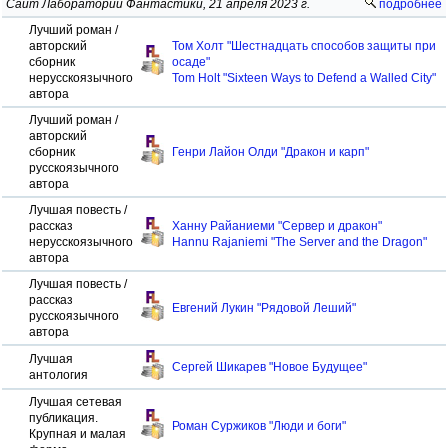
Сайт Лаборатории Фантастики, 21 апреля 2023 г.
подробнее
Лучший роман /
авторский
Том Холт "Шестнадцать способов защиты при
сборник
осаде"
нерусскоязычного
Tom Holt "Sixteen Ways to Defend a Walled City"
автора
Лучший роман /
авторский
сборник
Генри Лайон Олди "Дракон и карп"
русскоязычного
автора
Лучшая повесть /
рассказ
Ханну Райаниеми "Сервер и дракон"
нерусскоязычного
Hannu Rajaniemi "The Server and the Dragon"
автора
Лучшая повесть /
рассказ
Евгений Лукин "Рядовой Леший"
русскоязычного
автора
Лучшая
Сергей Шикарев "Новое Будущее"
антология
Лучшая сетевая
публикация.
Роман Суржиков "Люди и боги"
Крупная и малая