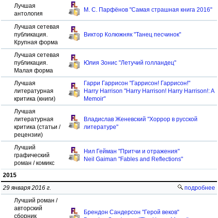
Лучшая
М. С. Парфёнов "Самая страшная книга 2016"
антология
Лучшая сетевая
публикация.
Виктор Колюжняк "Танец песчинок"
Крупная форма
Лучшая сетевая
публикация.
Юлия Зонис "Летучий голландец"
Малая форма
Лучшая
Гарри Гаррисон "Гаррисон! Гаррисон!"
литературная
Harry Harrison "Harry Harrison! Harry Harrison!: A
критика (книги)
Memoir"
Лучшая
литературная
Владислав Женевский "Хоррор в русской
критика (статьи /
литературе"
рецензии)
Лучший
Нил Гейман "Притчи и отражения"
графический
Neil Gaiman "Fables and Reflections"
роман / комикс
2015
29 января 2016 г.
подробнее
Лучший роман /
авторский
Брендон Сандерсон "Герой веков"
сборник