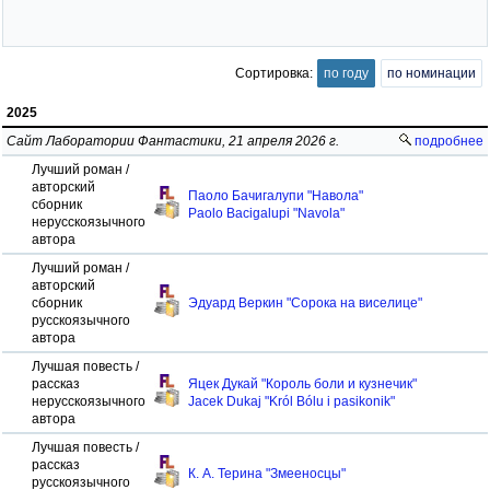
Сортировка:
по году
по номинации
2025
Сайт Лаборатории Фантастики, 21 апреля 2026 г.
подробнее
Лучший роман /
авторский
Паоло Бачигалупи "Навола"
сборник
Paolo Bacigalupi "Navola"
нерусскоязычного
автора
Лучший роман /
авторский
сборник
Эдуард Веркин "Сорока на виселице"
русскоязычного
автора
Лучшая повесть /
рассказ
Яцек Дукай "Король боли и кузнечик"
нерусскоязычного
Jacek Dukaj "Król Bólu i pasikonik"
автора
Лучшая повесть /
рассказ
К. А. Терина "Змееносцы"
русскоязычного