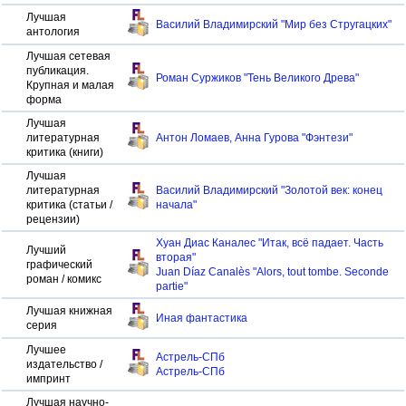
Лучшая
Василий Владимирский "Мир без Стругацких"
антология
Лучшая сетевая
публикация.
Роман Суржиков "Тень Великого Древа"
Крупная и малая
форма
Лучшая
литературная
Антон Ломаев, Анна Гурова "Фэнтези"
критика (книги)
Лучшая
литературная
Василий Владимирский "Золотой век: конец
критика (статьи /
начала"
рецензии)
Хуан Диаc Каналес "Итак, всё падает. Часть
Лучший
вторая"
графический
Juan Díaz Canalès "Alors, tout tombe. Seconde
роман / комикс
partie"
Лучшая книжная
Иная фантастика
серия
Лучшее
Астрель-СПб
издательство /
Астрель-СПб
импринт
Лучшая научно-