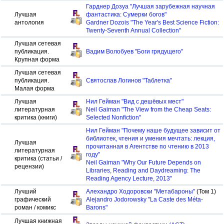
Гарднер Дозуа "Лучшая зарубежная научная
Лучшая
фантастика: Сумерки богов"
антология
Gardner Dozois "The Year's Best Science Fiction:
Twenty-Seventh Annual Collection"
Лучшая сетевая
публикация.
Вадим Волобуев "Боги грядущего"
Крупная форма
Лучшая сетевая
публикация.
Святослав Логинов "Таблетка"
Малая форма
Лучшая
Нил Гейман "Вид с дешёвых мест"
литературная
Neil Gaiman "The View from the Cheap Seats:
критика (книги)
Selected Nonfiction"
Нил Гейман "Почему наше будущее зависит от
библиотек, чтения и умения мечтать: лекция,
Лучшая
прочитанная в Агентстве по чтению в 2013
литературная
году"
критика (статьи /
Neil Gaiman "Why Our Future Depends on
рецензии)
Libraries, Reading and Daydreaming: The
Reading Agency Lecture, 2013"
Лучший
Алехандро Ходоровски "Метабароны"
(Том 1)
графический
Alejandro Jodorowsky "La Caste des Méta-
роман / комикс
Barons"
Лучшая книжная