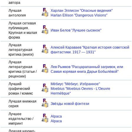
автора
Лучшая
Харлан Эллисон "Опасные видения"
антология
Harlan Ellison "Dangerous Visions"
Лучшая сетевая
публикация.
Иван Белов "Лучшее сыскное"
Крупная и малая
форма
Лучшая
Алексей Караваев "Краткая история советской
литературная
фантастики. 1917 — 1931"
критика (книги)
Лучшая
литературная
Лев Рыжков "Расцарапанный загривок, или
критика (статьи /
Самая корявая книга Дарьи Бобылёвой"
рецензии)
Лучший
Мёбиус "Мёбиус. Избранное"
графический
Moebius "Moebius Oevres - L'Oeuvre
роман / комикс
Hermétique"
Лучшая книжная
Звёзды новой фэнтези
серия
Лучшее
Alpaca
издательство /
Alpaca
импринт
Лучшая научно-