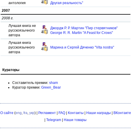
антология
Другая реальность"
2007
2008 г.
Лучшая книга не
Джордж Р. Р. Мартин "Пир стервятников"
русскоязычного
George R. R. Martin "A Feast for Crows"
автора
Лучшая книга
русскоязычного
Марина и Сергей Дяченко "Vita nostra"
автора
Кураторы
Составитель премии:
sham
Куратор премии:
Green_Bear
О сайте
(
eng
,
fra
,
укр
) |
Регламент
|
FAQ
|
Контакты
|
Наши награды
|
ВКонтакте
|
Telegram
|
Наши товары