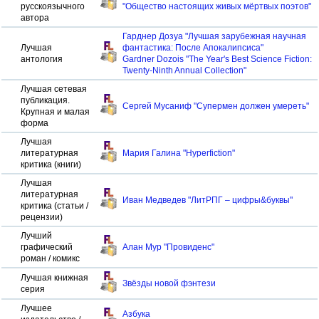
русскоязычного
"Общество настоящих живых мёртвых поэтов"
автора
Гарднер Дозуа "Лучшая зарубежная научная
Лучшая
фантастика: После Апокалипсиса"
антология
Gardner Dozois "The Year's Best Science Fiction:
Twenty-Ninth Annual Collection"
Лучшая сетевая
публикация.
Сергей Мусаниф "Супермен должен умереть"
Крупная и малая
форма
Лучшая
литературная
Мария Галина "Hyperfiction"
критика (книги)
Лучшая
литературная
Иван Медведев "ЛитРПГ – цифры&буквы"
критика (статьи /
рецензии)
Лучший
графический
Алан Мур "Провиденс"
роман / комикс
Лучшая книжная
Звёзды новой фэнтези
серия
Лучшее
Азбука