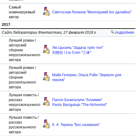
Самый
номинируемый
Святослав Логинов "Многорукий бог далайна"
автор
2017
Сайт Лаборатории Фантастики, 27 февраля 2018 г.
подробнее
Лучший роман /
авторский
Лю Цысинь "Задача трёх тел"
сборник
刘慈欣 / Liu Cixin "三体"
нерусскоязычного
автора
Лучший роман /
авторский
Майк Гелприн, Ольга Рэйн "Зеркало для
сборник
героев"
русскоязычного
автора
Лучшая повесть /
рассказ
Паоло Бачигалупи "Алхимик"
нерусскоязычного
Paolo Bacigalupi "The Alchemist"
автора
Лучшая повесть /
рассказ
К. А. Терина "Бес названия"
русскоязычного
автора