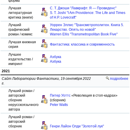
форма
Лучшая
С. Т. Джоши "Лавкрафт. Я — Провиденс"
литературная
S. T. Joshi "I Am Providence: The Life and Times
критика (книги)
of H.P. Lovecraft"
Лучший
Уоррен Эллис "Трансметрополитен. Книга 5.
графический
Лекарство. Опять по новой"
роман / комикс
Warren Ellis "Transmetropolitan Book Five"
Лучшая книжная
Фантастика: классика и современность
серия
Лучшее
Азбука
издательство /
Азбука
импринт
2021
Сайт Лаборатории Фантастики, 19 сентября 2022
подробнее
г.
Лучший роман /
авторский
Питер Уоттс
«Революция в стоп-кадрах»
сборник
(сборник)
нерусскоязычного
Peter Watts
автора
Лучший роман /
авторский
сборник
Генри Лайон Олди "Золотой лук"