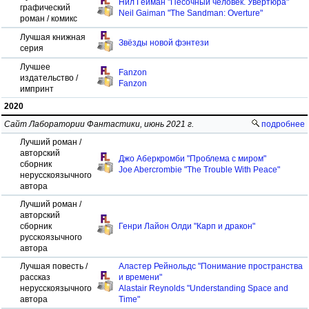
Нил Гейман "Песочный человек. Увертюра"
графический
Neil Gaiman "The Sandman: Overture"
роман / комикс
Лучшая книжная
Звёзды новой фэнтези
серия
Лучшее
Fanzon
издательство /
Fanzon
импринт
2020
Сайт Лаборатории Фантастики, июнь 2021 г.
подробнее
Лучший роман /
авторский
Джо Аберкромби "Проблема с миром"
сборник
Joe Abercrombie "The Trouble With Peace"
нерусскоязычного
автора
Лучший роман /
авторский
сборник
Генри Лайон Олди "Карп и дракон"
русскоязычного
автора
Лучшая повесть /
Аластер Рейнольдс "Понимание пространства
рассказ
и времени"
нерусскоязычного
Alastair Reynolds "Understanding Space and
автора
Time"