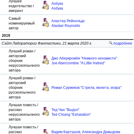
Лучшее
Азбука
издательство /
Азбука
импринт
Самый
Аластер Рейнольдс
номинируемый
Alastair Reynolds
автор
2019
Сайт Лаборатории Фантастики, 21 марта 2020 г.
подробнее
Лучший роман /
авторский
Джо Аберкромби "Немного ненависти"
сборник
Joe Abercrombie "A Little Hatred"
нерусскоязычного
автора
Лучший роман /
авторский
сборник
Роман Суржиков "Стрела, монета, искра"
русскоязычного
автора
Лучшая повесть /
рассказ
Тед Чан "Выдох"
нерусскоязычного
Ted Chiang "Exhalation"
автора
Лучшая повесть /
рассказ
Вадим Картушов, Александра Давыдова