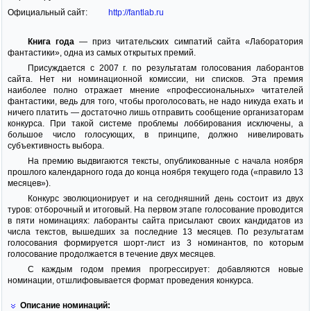
Официальный сайт:
http://fantlab.ru
Книга года
— приз читательских симпатий сайта «Лаборатория
фантастики», одна из самых открытых премий.
Присуждается с 2007 г. по результатам голосования лаборантов
сайта. Нет ни номинационной комиссии, ни списков. Эта премия
наиболее полно отражает мнение «профессиональных» читателей
фантастики, ведь для того, чтобы проголосовать, не надо никуда ехать и
ничего платить — достаточно лишь отправить сообщение организаторам
конкурса. При такой системе проблемы лоббирования исключены, а
большое число голосующих, в принципе, должно нивелировать
субъективность выбора.
На премию выдвигаются тексты, опубликованные с начала ноября
прошлого календарного года до конца ноября текущего года («правило 13
месяцев»).
Конкурс эволюционирует и на сегодняшний день состоит из двух
туров: отборочный и итоговый. На первом этапе голосование проводится
в пяти номинациях: лаборанты сайта присылают своих кандидатов из
числа текстов, вышедших за последние 13 месяцев. По результатам
голосования формируется шорт-лист из 3 номинантов, по которым
голосование продолжается в течение двух месяцев.
С каждым годом премия прогрессирует: добавляются новые
номинации, отшлифовывается формат проведения конкурса.
Описание номинаций: