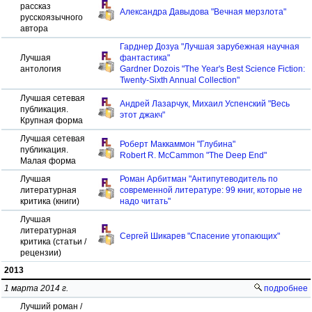
рассказ
Александра Давыдова "Вечная мерзлота"
русскоязычного
автора
Гарднер Дозуа "Лучшая зарубежная научная
Лучшая
фантастика"
антология
Gardner Dozois "The Year's Best Science Fiction:
Twenty-Sixth Annual Collection"
Лучшая сетевая
Андрей Лазарчук, Михаил Успенский "Весь
публикация.
этот джакч"
Крупная форма
Лучшая сетевая
Роберт Маккаммон "Глубина"
публикация.
Robert R. McCammon "The Deep End"
Малая форма
Лучшая
Роман Арбитман "Антипутеводитель по
литературная
современной литературе: 99 книг, которые не
критика (книги)
надо читать"
Лучшая
литературная
Сергей Шикарев "Спасение утопающих"
критика (статьи /
рецензии)
2013
1 марта 2014 г.
подробнее
Лучший роман /