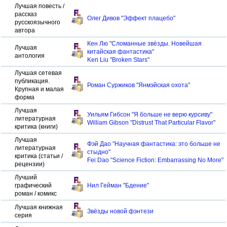
Лучшая повесть /
рассказ
Олег Дивов "Эффект плацебо"
русскоязычного
автора
Кен Лю "Сломанные звёзды. Новейшая
Лучшая
китайская фантастика"
антология
Ken Liu "Broken Stars"
Лучшая сетевая
публикация.
Роман Суржиков "Янмэйская охота"
Крупная и малая
форма
Лучшая
Уильям Гибсон "Я больше не верю курсиву"
литературная
William Gibson "Distrust That Particular Flavor"
критика (книги)
Лучшая
Фэй Дао "Научная фантастика: это больше не
литературная
стыдно"
критика (статьи /
Fei Dao "Science Fiction: Embarrassing No More"
рецензии)
Лучший
графический
Нил Гейман "Бдение"
роман / комикс
Лучшая книжная
Звёзды новой фэнтези
серия