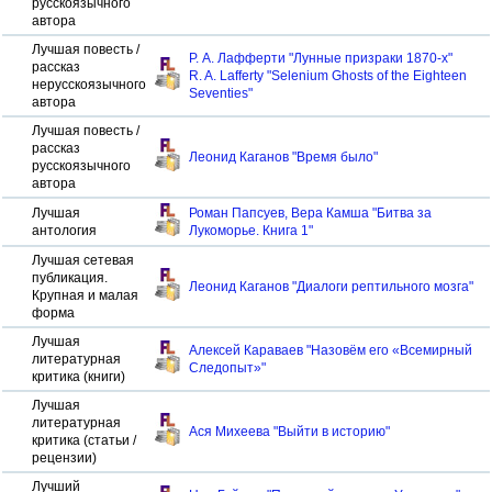
русскоязычного
автора
Лучшая повесть /
Р. А. Лафферти "Лунные призраки 1870-х"
рассказ
R. A. Lafferty "Selenium Ghosts of the Eighteen
нерусскоязычного
Seventies"
автора
Лучшая повесть /
рассказ
Леонид Каганов "Время было"
русскоязычного
автора
Лучшая
Роман Папсуев, Вера Камша "Битва за
антология
Лукоморье. Книга 1"
Лучшая сетевая
публикация.
Леонид Каганов "Диалоги рептильного мозга"
Крупная и малая
форма
Лучшая
Алексей Караваев "Назовём его «Всемирный
литературная
Следопыт»"
критика (книги)
Лучшая
литературная
Ася Михеева "Выйти в историю"
критика (статьи /
рецензии)
Лучший