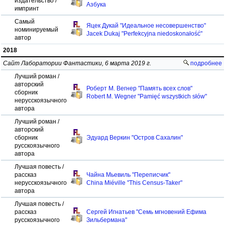
издательство /
Азбука
импринт
Самый
Яцек Дукай "Идеальное несовершенство"
номинируемый
Jacek Dukaj "Perfekcyjna niedoskonałość"
автор
2018
Сайт Лаборатории Фантастики, 6 марта 2019 г.
подробнее
Лучший роман /
авторский
Роберт М. Вегнер "Память всех слов"
сборник
Robert M. Wegner "Pamięć wszystkich słów"
нерусскоязычного
автора
Лучший роман /
авторский
сборник
Эдуард Веркин "Остров Сахалин"
русскоязычного
автора
Лучшая повесть /
рассказ
Чайна Мьевиль "Переписчик"
нерусскоязычного
China Miéville "This Census-Taker"
автора
Лучшая повесть /
рассказ
Сергей Игнатьев "Семь мгновений Ефима
русскоязычного
Зильбермана"