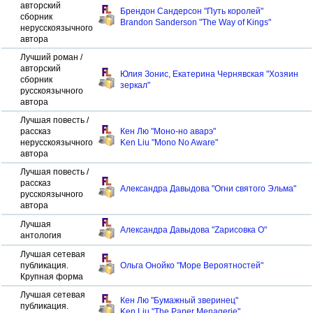
авторский
Брендон Сандерсон "Путь королей"
сборник
Brandon Sanderson "The Way of Kings"
нерусскоязычного
автора
Лучший роман /
авторский
Юлия Зонис, Екатерина Чернявская "Хозяин
сборник
зеркал"
русскоязычного
автора
Лучшая повесть /
рассказ
Кен Лю "Моно-но аварэ"
нерусскоязычного
Ken Liu "Mono No Aware"
автора
Лучшая повесть /
рассказ
Александра Давыдова "Огни святого Эльма"
русскоязычного
автора
Лучшая
Александра Давыдова "Zарисовка О"
антология
Лучшая сетевая
публикация.
Ольга Онойко "Море Вероятностей"
Крупная форма
Лучшая сетевая
Кен Лю "Бумажный зверинец"
публикация.
Ken Liu "The Paper Menagerie"