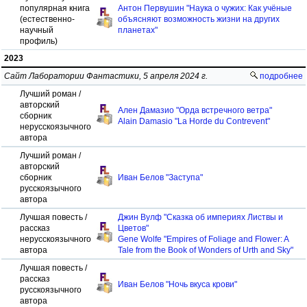
популярная книга
Антон Первушин "Наука о чужих: Как учёные
(естественно-
объясняют возможность жизни на других
научный
планетах"
профиль)
2023
Сайт Лаборатории Фантастики, 5 апреля 2024 г.
подробнее
Лучший роман /
авторский
Ален Дамазио "Орда встречного ветра"
сборник
Alain Damasio "La Horde du Contrevent"
нерусскоязычного
автора
Лучший роман /
авторский
сборник
Иван Белов "Заступа"
русскоязычного
автора
Лучшая повесть /
Джин Вулф "Сказка об империях Листвы и
рассказ
Цветов"
нерусскоязычного
Gene Wolfe "Empires of Foliage and Flower: A
автора
Tale from the Book of Wonders of Urth and Sky"
Лучшая повесть /
рассказ
Иван Белов "Ночь вкуса крови"
русскоязычного
автора