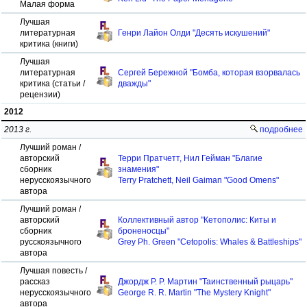
Малая форма
Лучшая
литературная
Генри Лайон Олди "Десять искушений"
критика (книги)
Лучшая
литературная
Сергей Бережной "Бомба, которая взорвалась
критика (статьи /
дважды"
рецензии)
2012
2013 г.
подробнее
Лучший роман /
авторский
Терри Пратчетт, Нил Гейман "Благие
сборник
знамения"
нерусскоязычного
Terry Pratchett, Neil Gaiman "Good Omens"
автора
Лучший роман /
авторский
Коллективный автор "Кетополис: Киты и
сборник
броненосцы"
русскоязычного
Grey Ph. Green "Cetopolis: Whales & Battleships"
автора
Лучшая повесть /
рассказ
Джордж Р. Р. Мартин "Таинственный рыцарь"
нерусскоязычного
George R. R. Martin "The Mystery Knight"
автора