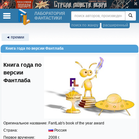
ЛАБОРАТОРИЯ
ФАНТАСТИКИ
поиск по жанру
расширенный
◄ премии
Книга года по версии Фантлаба
Книга года по
версии
Фантлаба
Оригинальное название:
FantLab's book of the year award
Страна:
Россия
Первое вручение:
2008 г.