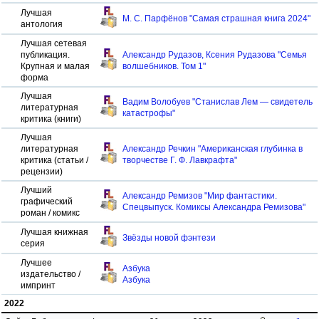
Лучшая
М. С. Парфёнов "Самая страшная книга 2024"
антология
Лучшая сетевая
публикация.
Александр Рудазов, Ксения Рудазова "Семья
Крупная и малая
волшебников. Том 1"
форма
Лучшая
Вадим Волобуев "Станислав Лем — свидетель
литературная
катастрофы"
критика (книги)
Лучшая
литературная
Александр Речкин "Американская глубинка в
критика (статьи /
творчестве Г. Ф. Лавкрафта"
рецензии)
Лучший
Александр Ремизов "Мир фантастики.
графический
Спецвыпуск. Комиксы Александра Ремизова"
роман / комикс
Лучшая книжная
Звёзды новой фэнтези
серия
Лучшее
Азбука
издательство /
Азбука
импринт
2022