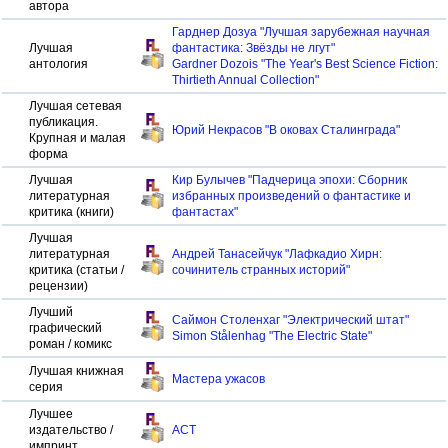
автора
Гарднер Дозуа "Лучшая зарубежная научная
Лучшая
фантастика: Звёзды не лгут"
антология
Gardner Dozois "The Year's Best Science Fiction:
Thirtieth Annual Collection"
Лучшая сетевая
публикация.
Юрий Некрасов "В оковах Сталинграда"
Крупная и малая
форма
Лучшая
Кир Булычев "Падчерица эпохи: Сборник
литературная
избранных произведений о фантастике и
критика (книги)
фантастах"
Лучшая
литературная
Андрей Танасейчук "Лафкадио Хирн:
критика (статьи /
сочинитель странных историй"
рецензии)
Лучший
Саймон Столенхаг "Электрический штат"
графический
Simon Stålenhag "The Electric State"
роман / комикс
Лучшая книжная
Мастера ужасов
серия
Лучшее
издательство /
АСТ
импринт