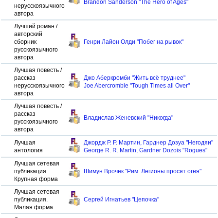
Brandon Sanderson "The Hero of Ages"
нерусскоязычного
автора
Лучший роман /
авторский
сборник
Генри Лайон Олди "Побег на рывок"
русскоязычного
автора
Лучшая повесть /
рассказ
Джо Аберкромби "Жить всё труднее"
нерусскоязычного
Joe Abercrombie "Tough Times all Over"
автора
Лучшая повесть /
рассказ
Владислав Женевский "Никогда"
русскоязычного
автора
Лучшая
Джордж Р. Р. Мартин, Гарднер Дозуа "Негодяи"
антология
George R. R. Martin, Gardner Dozois "Rogues"
Лучшая сетевая
публикация.
Шимун Врочек "Рим. Легионы просят огня"
Крупная форма
Лучшая сетевая
публикация.
Сергей Игнатьев "Цепочка"
Малая форма