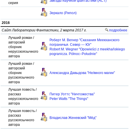
Звезды научной фантастики (АСТ)
серия
Зеркало (Рипол)
2016
Сайт Лаборатории Фантастики, 2 марта 2017 г.
подробнее
Лучший роман /
Роберт М. Вегнер "Сказания Меекханского
авторский
пограничья. Север — Юг"
сборник
Robert M. Wegner "Opowieści z meekhańskiego
нерусскоязычного
pogranicza. Północ–Południe"
автора
Лучший роман /
авторский
сборник
Александра Давыдова "Не/много магии"
русскоязычного
автора
Лучшая повесть /
рассказ
Питер Уоттс "Ничтожества"
нерусскоязычного
Peter Watts "The Things"
автора
Лучшая повесть /
рассказ
Владислав Женевский "Мёд"
русскоязычного
автора