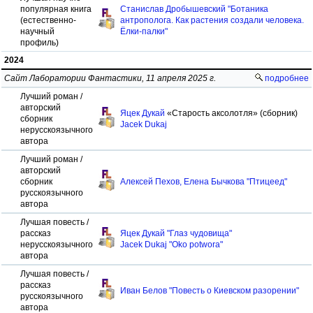
популярная книга
Станислав Дробышевский "Ботаника
(естественно-
антрополога. Как растения создали человека.
научный
Ёлки-палки"
профиль)
2024
Сайт Лаборатории Фантастики, 11 апреля 2025 г.
подробнее
Лучший роман /
авторский
Яцек Дукай
«Старость аксолотля» (сборник)
сборник
Jacek Dukaj
нерусскоязычного
автора
Лучший роман /
авторский
сборник
Алексей Пехов, Елена Бычкова "Птицеед"
русскоязычного
автора
Лучшая повесть /
рассказ
Яцек Дукай "Глаз чудовища"
нерусскоязычного
Jacek Dukaj "Oko potwora"
автора
Лучшая повесть /
рассказ
Иван Белов "Повесть о Киевском разорении"
русскоязычного
автора