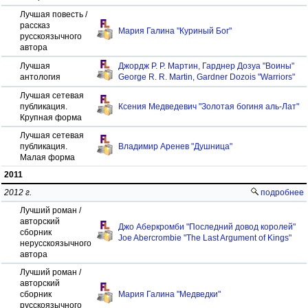
Лучшая повесть /
рассказ
Мария Галина "Куриный Бог"
русскоязычного
автора
Лучшая
Джордж Р. Р. Мартин, Гарднер Дозуа "Воины"
антология
George R. R. Martin, Gardner Dozois "Warriors"
Лучшая сетевая
публикация.
Ксения Медведевич "Золотая богиня аль-Лат"
Крупная форма
Лучшая сетевая
публикация.
Владимир Аренев "Душница"
Малая форма
2011
2012 г.
подробнее
Лучший роман /
авторский
Джо Аберкромби "Последний довод королей"
сборник
Joe Abercrombie "The Last Argument of Kings"
нерусскоязычного
автора
Лучший роман /
авторский
сборник
Мария Галина "Медведки"
русскоязычного