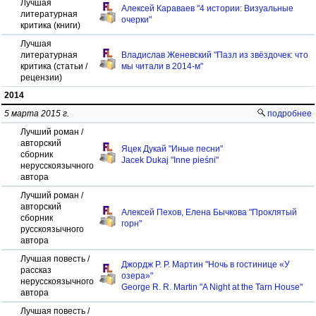
Лучшая
Алексей Караваев "4 истории: Визуальные
литературная
очерки"
критика (книги)
Лучшая
литературная
Владислав Женевский "Пазл из звёздочек: что
критика (статьи /
мы читали в 2014-м"
рецензии)
2014
5 марта 2015 г.
подробнее
Лучший роман /
авторский
Яцек Дукай "Иные песни"
сборник
Jacek Dukaj "Inne pieśni"
нерусскоязычного
автора
Лучший роман /
авторский
Алексей Пехов, Елена Бычкова "Проклятый
сборник
горн"
русскоязычного
автора
Лучшая повесть /
Джордж Р. Р. Мартин "Ночь в гостинице «У
рассказ
озера»"
нерусскоязычного
George R. R. Martin "A Night at the Tarn House"
автора
Лучшая повесть /