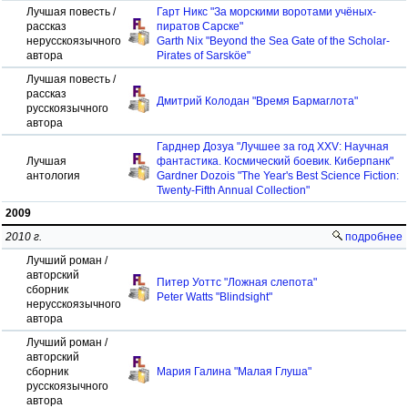
Лучшая повесть /
Гарт Никс "За морскими воротами учёных-
рассказ
пиратов Сарске"
нерусскоязычного
Garth Nix "Beyond the Sea Gate of the Scholar-
автора
Pirates of Sarsköe"
Лучшая повесть /
рассказ
Дмитрий Колодан "Время Бармаглота"
русскоязычного
автора
Гарднер Дозуа "Лучшее за год XXV: Научная
Лучшая
фантастика. Космический боевик. Киберпанк"
антология
Gardner Dozois "The Year's Best Science Fiction:
Twenty-Fifth Annual Collection"
2009
2010 г.
подробнее
Лучший роман /
авторский
Питер Уоттс "Ложная слепота"
сборник
Peter Watts "Blindsight"
нерусскоязычного
автора
Лучший роман /
авторский
сборник
Мария Галина "Малая Глуша"
русскоязычного
автора