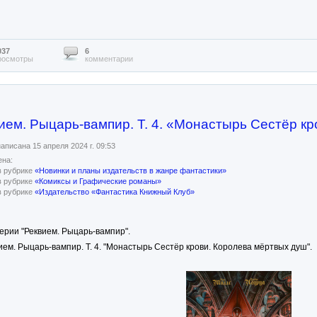
037
6
росмотры
комментарии
ием. Рыцарь-вампир. Т. 4. «Монастырь Сестёр к
аписана 15 апреля 2024 г. 09:53
на:
в рубрике
«Новинки и планы издательств в жанре фантастики»
в рубрике
«Комиксы и Графические романы»
в рубрике
«Издательство «Фантастика Книжный Клуб»
рии "Реквием. Рыцарь-вампир".
ем. Рыцарь-вампир. Т. 4. "Монастырь Сестёр крови. Королева мёртвых душ".