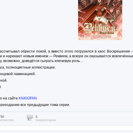
ассчитывал обрести покой, а вместо этого погрузился в хаос Воскрешения 
 и нарекают новым именем — Реквием, а вскоре он оказывается вовлечённым 
у, возможно, доведётся сыграть ключевую роль…
ага, полноцветные иллюстрации.
янцевой ламинацией.
ной.
8
о на сайте
KNIGOFAN
ереизданию все предыдущие тома серии.
790
5
росмотры
комментарии