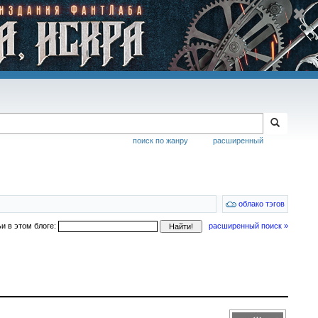
поиск по жанру
расширенный
облако тэгов
ьи в этом блоге:
расширенный поиск »