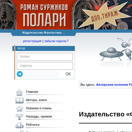
Издательство Фантастика ...
регистрация
|
забыли пароль?
вход
OK
Вы здесь:
Авторские колонки F
Главная
Авторы, книги
Новинки и планы
Издательство «
Награды, премии
Рейтинги