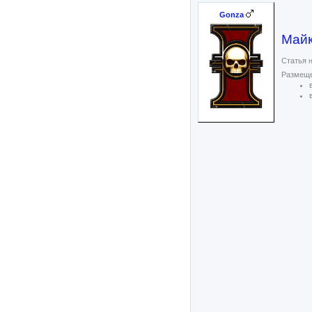
Gonza
Май
Статья н
Размеще