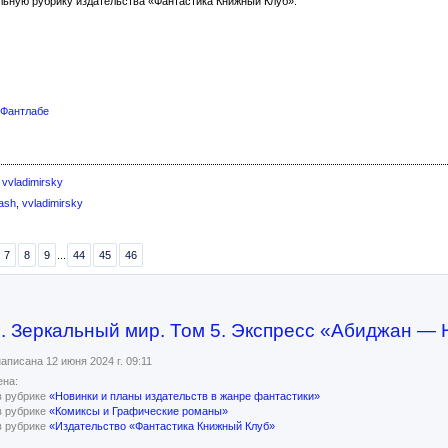
льную рубрику издательства «Фантастика Книжный Клуб».
 Фантлабе
,
vvladimirsky
ash
,
vvladimirsky
7
8
9
...
44
45
46
. Зеркальный мир. Том 5. Экспресс «Абиджан — 
аписана 12 июня 2024 г. 09:11
на:
в рубрике
«Новинки и планы издательств в жанре фантастики»
в рубрике
«Комиксы и Графические романы»
в рубрике
«Издательство «Фантастика Книжный Клуб»