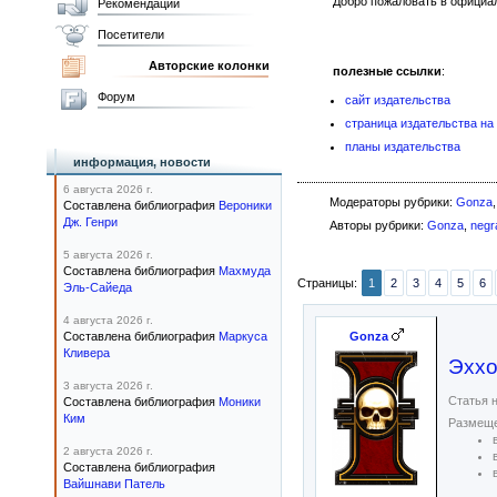
Добро пожаловать в официа
Рекомендации
Посетители
Авторские колонки
полезные ссылки
:
Форум
сайт издательства
страница издательства на
планы издательства
информация, новости
6 августа 2026 г.
Модераторы рубрики:
Gonza
Составлена библиография
Вероники
Дж. Генри
Авторы рубрики:
Gonza
,
negr
5 августа 2026 г.
Составлена библиография
Махмуда
Страницы:
1
2
3
4
5
6
Эль-Сайеда
4 августа 2026 г.
Gonza
Составлена библиография
Маркуса
Кливера
Эххо
3 августа 2026 г.
Статья н
Составлена библиография
Моники
Ким
Размеще
2 августа 2026 г.
Составлена библиография
Вайшнави Патель