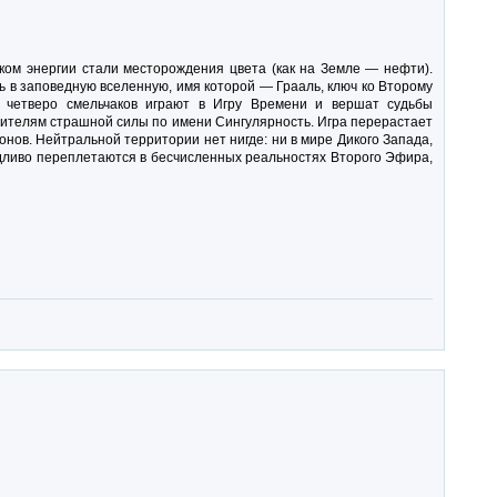
ком энергии стали месторождения цвета (как на Земле — нефти).
 в заповедную вселенную, имя которой — Грааль, ключ ко Второму
 четверо смельчаков играют в Игру Времени и вершат судьбы
жителям страшной силы по имени Сингулярность. Игра перерастает
монов. Нейтральной территории нет нигде: ни в мире Дикого Запада,
удливо переплетаются в бесчисленных реальностях Второго Эфира,