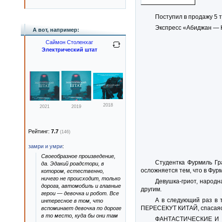
Поступил в продажу 5 
Экспресс «Абиджан — 
А вот, например:
Саймон Столенхаг
Электрический штат
2018
2021
2019
Рейтинг:
7.7
(146)
замри и умри
:
Своеобразное произведение,
Студентка Фурмиль Гр
да. Эдакий роадстори, в
осложняется тем, что в Фу
котором, естественно,
ничего не происходит, только
Девушка-гриот, народ
дорога, автомобиль и главные
другим.
герои — девочка и робот. Все
А в следующий раз в 
интересное в том, что
ПЕРЕСЕКУТ КИТАЙ, спасаясь
вспоминает девочка по дороге
в то место, куда бы они там
ФАНТАСТИЧЕСКИЕ И З