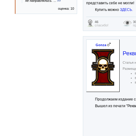
не направлялись.
...
>>
представить себе не могли!
оценка: 10
Купить можно
ЗДЕСЬ.
46
3
спасибо!
п
Gonza
Рекв
Статья н
Размеще
Продолжаем издание се
Вышел из печати "Рекви