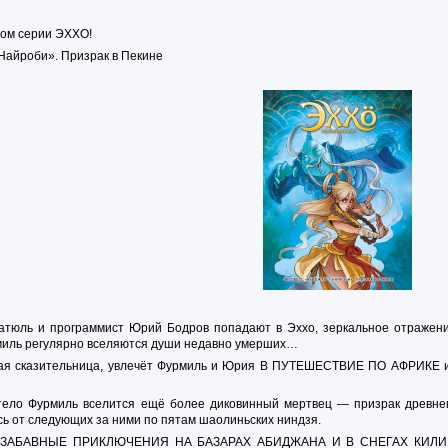
том серии ЭХХО!
Найроби». Призрак в Пекине
атюль и программист Юрий Бодров попадают в Эххо, зеркальное отражени
рмиль регулярно вселяются души недавно умерших…
ная сказительница, увлечёт Фурмиль и Юрия В ПУТЕШЕСТВИЕ ПО АФРИКЕ и 
тело Фурмиль вселится ещё более диковинный мертвец — призрак древнег
 от следующих за ними по пятам шаолиньских ниндзя.
АБАВНЫЕ ПРИКЛЮЧЕНИЯ НА БАЗАРАХ АБИДЖАНА И В СНЕГАХ КИЛИМАНД