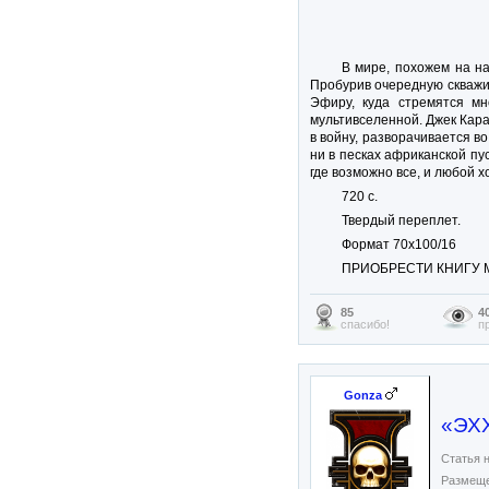
В мире, похожем на н
Пробурив очередную скважин
Эфиру, куда стремятся м
мультивселенной. Джек Кара
в войну, разворачивается во
ни в песках африканской пу
где возможно все, и любой
720 с.
Твердый переплет.
Формат 70х100/16
ПРИОБРЕСТИ КНИГУ 
85
4
спасибо!
п
Gonza
«ЭХ
Статья н
Размеще