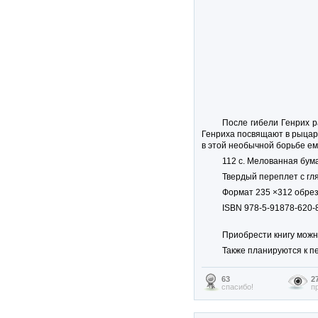
После гибели Генрих р
Генриха посвящают в рыцари
в этой необычной борьбе ем
112 с. Мелованная бум
Твердый переплет с гл
Формат 235 ×312 обрез
ISBN 978-5-91878-620-
Приобрести книгу можн
Также планируются к п
63
2
спасибо!
п