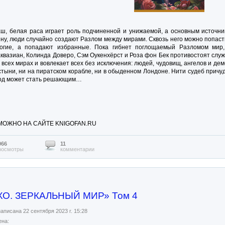
аш, белая раса играет роль подчиненной и унижаемой, а основным источни
у, люди случайно создают Разлом между мирами. Сквозь него можно попасть
ногие, а попадают избранные. Пока гибнет поглощаемый Разломом мир,
квазиан, Колинда Доверо, Сэм Оукенхёрст и Роза фон Бек противостоят слу
 всех мирах и вовлекает всех без исключения: людей, чудовищ, ангелов и де
стыни, ни на пиратском корабле, ни в обыденном Лондоне. Нити судеб прич
 ход может стать решающим…
МОЖНО НА САЙТЕ KNIGOFAN.RU
066
11
росмотры
комментарии
ХО. ЗЕРКАЛЬНЫЙ МИР» Том 4
аписана 22 сентября 2023 г. 15:28
на: