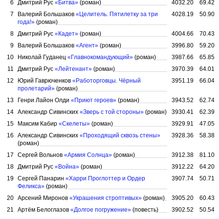
6
Дмитрий Рус
«Битва»
(роман)
4032.20
69.42
7
Валерий Большаков
«Целитель. Пятилетку за три
4028.19
50.90
года!»
(роман)
8
Дмитрий Рус
«Кадет»
(роман)
4004.66
70.43
9
Валерий Большаков
«Агент»
(роман)
3996.80
59.20
10
Николай Гуданец
«Главнокомандующий»
(роман)
3987.66
65.85
11
Дмитрий Рус
«Лейтенант»
(роман)
3970.39
64.01
12
Юрий Гаврюченков
«Работорговцы. Чёрный
3951.19
66.04
пролетарий»
(роман)
13
Генри Лайон Олди
«Приют героев»
(роман)
3943.52
62.74
14
Александр Сивинских
«Зверь с той стороны»
(роман)
3930.41
62.39
15
Максим Кабир
«Скелеты»
(роман)
3929.91
47.05
16
Александр Сивинских
«Проходящий сквозь стены»
3928.36
58.38
(роман)
17
Сергей Вольнов
«Армия Солнца»
(роман)
3912.38
81.10
18
Дмитрий Рус
«Война»
(роман)
3912.22
64.20
19
Сергей Панарин
«Харри Проглоттер и Ордер
3907.74
50.71
Феликса»
(роман)
20
Арсений Миронов
«Украшения строптивых»
(роман)
3905.20
60.43
21
Артём Белоглазов
«Долгое погружение»
(повесть)
3902.52
50.54