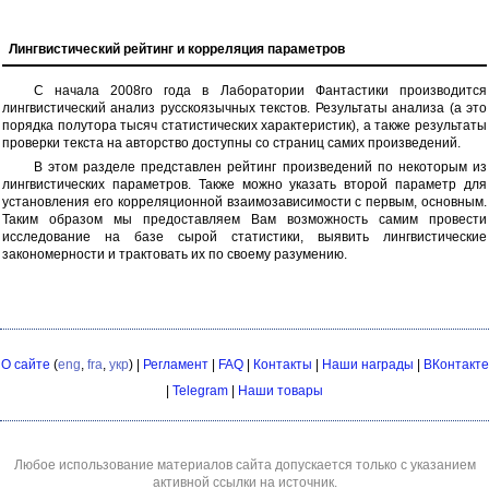
Лингвистический рейтинг и корреляция параметров
С начала 2008го года в Лаборатории Фантастики производится
лингвистический анализ русскоязычных текстов. Результаты анализа (а это
порядка полутора тысяч статистических характеристик), а также результаты
проверки текста на авторство доступны со страниц самих произведений.
В этом разделе представлен рейтинг произведений по некоторым из
лингвистических параметров. Также можно указать второй параметр для
установления его корреляционной взаимозависимости с первым, основным.
Таким образом мы предоставляем Вам возможность самим провести
исследование на базе сырой статистики, выявить лингвистические
закономерности и трактовать их по своему разумению.
О сайте
(
eng
,
fra
,
укр
) |
Регламент
|
FAQ
|
Контакты
|
Наши награды
|
ВКонтакте
|
Telegram
|
Наши товары
Любое использование материалов сайта допускается только с указанием
активной ссылки на источник.