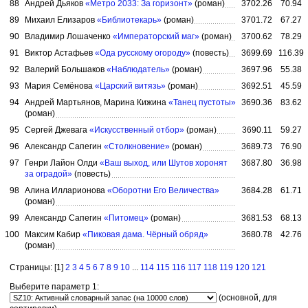
88
Андрей Дьяков
«Метро 2033: За горизонт»
(роман)
3702.26
70.94
89
Михаил Елизаров
«Библиотекарь»
(роман)
3701.72
67.27
90
Владимир Лошаченко
«Императорский маг»
(роман)
3700.62
78.29
91
Виктор Астафьев
«Ода русскому огороду»
(повесть)
3699.69
116.39
92
Валерий Большаков
«Наблюдатель»
(роман)
3697.96
55.38
93
Мария Семёнова
«Царский витязь»
(роман)
3692.51
45.59
94
Андрей Мартьянов, Марина Кижина
«Танец пустоты»
3690.36
83.62
(роман)
95
Сергей Джевага
«Искусственный отбор»
(роман)
3690.11
59.27
96
Александр Сапегин
«Столкновение»
(роман)
3689.73
76.90
97
Генри Лайон Олди
«Ваш выход, или Шутов хоронят
3687.80
36.98
за оградой»
(повесть)
98
Алина Илларионова
«Оборотни Его Величества»
3684.28
61.71
(роман)
99
Александр Сапегин
«Питомец»
(роман)
3681.53
68.13
100
Максим Кабир
«Пиковая дама. Чёрный обряд»
3680.78
42.76
(роман)
Страницы: [1]
2
3
4
5
6
7
8
9
10
...
114
115
116
117
118
119
120
121
Выберите параметр 1:
(основной, для