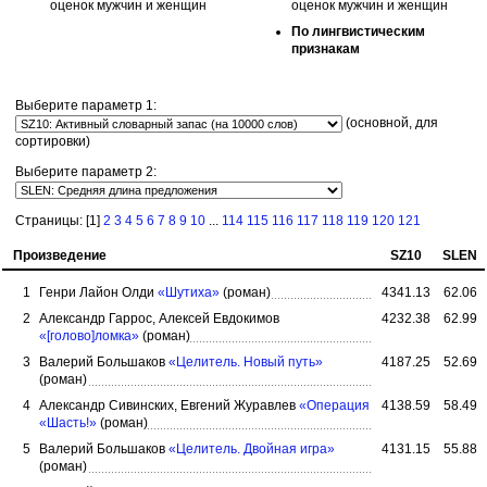
оценок мужчин и женщин
оценок мужчин и женщин
По лингвис­тическим
признакам
Выберите параметр 1:
(основной, для
сортировки)
Выберите параметр 2:
Страницы: [1]
2
3
4
5
6
7
8
9
10
...
114
115
116
117
118
119
120
121
Произведение
SZ10
SLEN
1
Генри Лайон Олди
«Шутиха»
(роман)
4341.13
62.06
2
Александр Гаррос, Алексей Евдокимов
4232.38
62.99
«[голово]ломка»
(роман)
3
Валерий Большаков
«Целитель. Новый путь»
4187.25
52.69
(роман)
4
Александр Сивинских, Евгений Журавлев
«Операция
4138.59
58.49
«Шасть!»
(роман)
5
Валерий Большаков
«Целитель. Двойная игра»
4131.15
55.88
(роман)