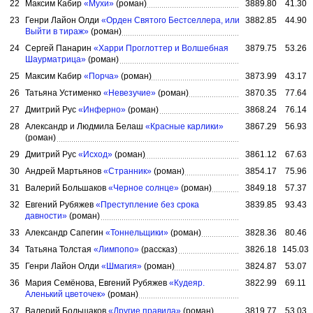
22
Максим Кабир
«Мухи»
(роман)
3889.80
41.30
23
Генри Лайон Олди
«Орден Святого Бестселлера, или
3882.85
44.90
Выйти в тираж»
(роман)
24
Сергей Панарин
«Харри Проглоттер и Волшебная
3879.75
53.26
Шаурматрица»
(роман)
25
Максим Кабир
«Порча»
(роман)
3873.99
43.17
26
Татьяна Устименко
«Невезучие»
(роман)
3870.35
77.64
27
Дмитрий Рус
«Инферно»
(роман)
3868.24
76.14
28
Александр и Людмила Белаш
«Красные карлики»
3867.29
56.93
(роман)
29
Дмитрий Рус
«Исход»
(роман)
3861.12
67.63
30
Андрей Мартьянов
«Странник»
(роман)
3854.17
75.96
31
Валерий Большаков
«Черное солнце»
(роман)
3849.18
57.37
32
Евгений Рубяжев
«Преступление без срока
3839.85
93.43
давности»
(роман)
33
Александр Сапегин
«Тоннельщики»
(роман)
3828.36
80.46
34
Татьяна Толстая
«Лимпопо»
(рассказ)
3826.18
145.03
35
Генри Лайон Олди
«Шмагия»
(роман)
3824.87
53.07
36
Мария Семёнова, Евгений Рубяжев
«Кудеяр.
3822.99
69.11
Аленький цветочек»
(роман)
37
Валерий Большаков
«Другие правила»
(роман)
3819.77
53.03