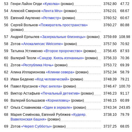
53
Генри Лайон Олди
«Куколка»
(роман)
3762.80
47.72
54
Алексей Смирнов
«Лента Mru»
(роман)
3762.01
68.67
55
Евгений Акуленко
«Ротмистр»
(роман)
3760.52
60.67
56
Сергей Вольнов
«Пожиратель пространства»
3760.27
80.88
(роман)
57
Андрей Ерпылев
«Зазеркальные близнецы»
(роман)
3759.69
108.98
58
Zотов
«Апокалипсис Welcome»
(роман)
3757.50
70.92
59
Татьяна Устименко
«Второе пророчество»
(роман)
3756.45
87.93
60
Валерий Теоли
«Сандэр. Князь изгнанных»
(роман)
3756.33
70.36
61
Zотов
«Республика Ночь»
(роман)
3753.72
69.39
62
Алина Илларионова
«Клинки севера»
(роман)
3752.34
58.79
63
Иван Беденко
«Код человеческий»
(роман)
3748.39
79.21
64
Павел Крусанов
«Укус ангела»
(роман)
3746.47
100.70
65
Виктор Астафьев
«Печальный детектив»
(роман)
3746.23
91.17
66
Валерий Большаков
«Корниловец»
(роман)
3746.15
60.89
67
Ольга Славникова
«Один в зеркале»
(роман)
3743.34
243.85
68
Мария Семёнова, Евгений Рубяжев
«Кудеяр.
3738.10
79.79
Вавилонская башня»
(роман)
69
Zотов
«Череп Субботы»
(роман)
3737.25
68.05