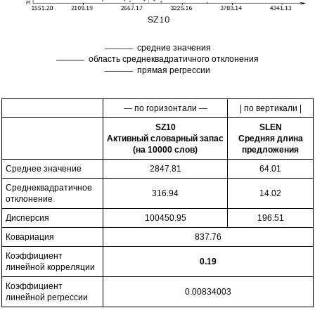
средние значения
область среднеквадратичного отклонения
прямая регрессии
— по горизонтали —
| по вертикали |
SZ10
SLEN
Активный словарный запас
Средняя длина
(на 10000 слов)
предложения
Среднее значение
2847.81
64.01
Среднеквадратичное
316.94
14.02
отклонение
Дисперсия
100450.95
196.51
Ковариация
837.76
Коэффициент
0.19
линейной корреляции
Коэффициент
0.00834003
линейной регрессии