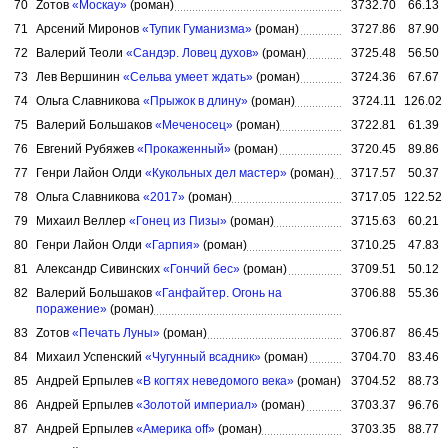
70
Zотов
«Москау»
(роман)
3732.70
66.13
71
Арсений Миронов
«Тупик Гуманизма»
(роман)
3727.86
87.90
72
Валерий Теоли
«Сандэр. Ловец духов»
(роман)
3725.48
56.50
73
Лев Вершинин
«Сельва умеет ждать»
(роман)
3724.36
67.67
74
Ольга Славникова
«Прыжок в длину»
(роман)
3724.11
126.02
75
Валерий Большаков
«Меченосец»
(роман)
3722.81
61.39
76
Евгений Рубяжев
«Прокаженный»
(роман)
3720.45
89.86
77
Генри Лайон Олди
«Кукольных дел мастер»
(роман)
3717.57
50.37
78
Ольга Славникова
«2017»
(роман)
3717.05
122.52
79
Михаил Веллер
«Гонец из Пизы»
(роман)
3715.63
60.21
80
Генри Лайон Олди
«Гарпия»
(роман)
3710.25
47.83
81
Александр Сивинских
«Гончий бес»
(роман)
3709.51
50.12
82
Валерий Большаков
«Ганфайтер. Огонь на
3706.88
55.36
поражение»
(роман)
83
Zотов
«Печать Луны»
(роман)
3706.87
86.45
84
Михаил Успенский
«Чугунный всадник»
(роман)
3704.70
83.46
85
Андрей Ерпылев
«В когтях неведомого века»
(роман)
3704.52
88.73
86
Андрей Ерпылев
«Золотой империал»
(роман)
3703.37
96.76
87
Андрей Ерпылев
«Америка off»
(роман)
3703.35
88.77