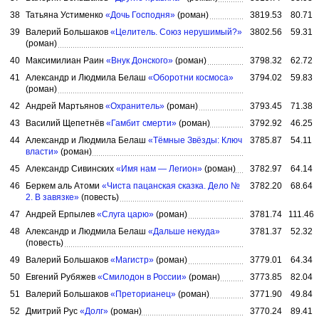
38
Татьяна Устименко
«Дочь Господня»
(роман)
3819.53
80.71
39
Валерий Большаков
«Целитель. Союз нерушимый?»
3802.56
59.31
(роман)
40
Максимилиан Раин
«Внук Донского»
(роман)
3798.32
62.72
41
Александр и Людмила Белаш
«Оборотни космоса»
3794.02
59.83
(роман)
42
Андрей Мартьянов
«Охранитель»
(роман)
3793.45
71.38
43
Василий Щепетнёв
«Гамбит смерти»
(роман)
3792.92
46.25
44
Александр и Людмила Белаш
«Тёмные Звёзды: Ключ
3785.87
54.11
власти»
(роман)
45
Александр Сивинских
«Имя нам — Легион»
(роман)
3782.97
64.14
46
Беркем аль Атоми
«Чиста пацанская сказка. Дело №
3782.20
68.64
2. В завязке»
(повесть)
47
Андрей Ерпылев
«Слуга царю»
(роман)
3781.74
111.46
48
Александр и Людмила Белаш
«Дальше некуда»
3781.37
52.32
(повесть)
49
Валерий Большаков
«Магистр»
(роман)
3779.01
64.34
50
Евгений Рубяжев
«Смилодон в России»
(роман)
3773.85
82.04
51
Валерий Большаков
«Преторианец»
(роман)
3771.90
49.84
52
Дмитрий Рус
«Долг»
(роман)
3770.24
89.41