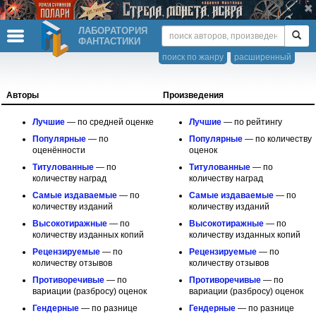
ЛАБОРАТОРИЯ
ФАНТАСТИКИ
поиск по жанру
расширенный
Авторы
Произведения
Лучшие
— по средней оценке
Лучшие
— по рейтингу
Популярные
— по
Популярные
— по количеству
оценённости
оценок
Титуло­ванные
— по
Титуло­ванные
— по
количеству наград
количеству наград
Самые издаваемые
— по
Самые издаваемые
— по
количеству изданий
количеству изданий
Высокоти­ражные
— по
Высокоти­ражные
— по
количеству изданных копий
количеству изданных копий
Рецензи­руемые
— по
Рецензи­руемые
— по
количеству отзывов
количеству отзывов
Противо­речивые
— по
Противо­речивые
— по
вариации (разбросу) оценок
вариации (разбросу) оценок
Гендерные
— по разнице
Гендерные
— по разнице