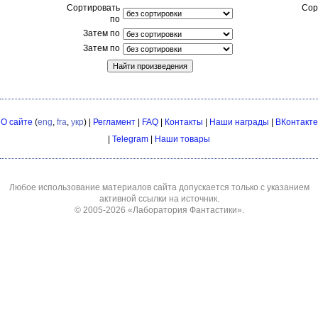
Сортировать
Сор
по
Затем по
Затем по
О сайте
(
eng
,
fra
,
укр
) |
Регламент
|
FAQ
|
Контакты
|
Наши награды
|
ВКонтакте
|
Telegram
|
Наши товары
Любое использование материалов сайта допускается только с указанием
активной ссылки на источник.
© 2005-2026
«Лаборатория Фантастики»
.