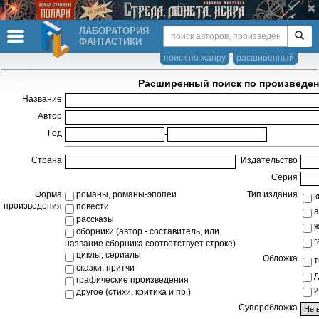
ЛАБОРАТОРИЯ
ФАНТАСТИКИ
поиск по жанру
расширенный
Расширенный поиск по произведен
Название
Автор
Год
-
Страна
Издательство
Серия
Форма
романы, романы-эпопеи
Тип издания
к
произведения
повести
а
рассказы
ж
сборники (автор - составитель, или
г
название сборника соответствует строке)
циклы, сериалы
Обложка
т
сказки, притчи
д
графические произведения
и
другое (стихи, критика и пр.)
Суперобложка